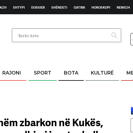
AZH
SHTYPI
DOSSIER
SHËNDETI
GATIMI
HOROSKOPI
NEWS24
RAJONI
SPORT
BOTA
KULTURË
M
hshëm zbarkon në Kukës,