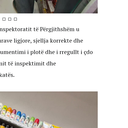
nspektoratit të Përgjithshëm u
ave ligjore, sjellja korrekte dhe
umentimi i plotë dhe i rregullt i çdo
imit të inspektimit dhe
katës.