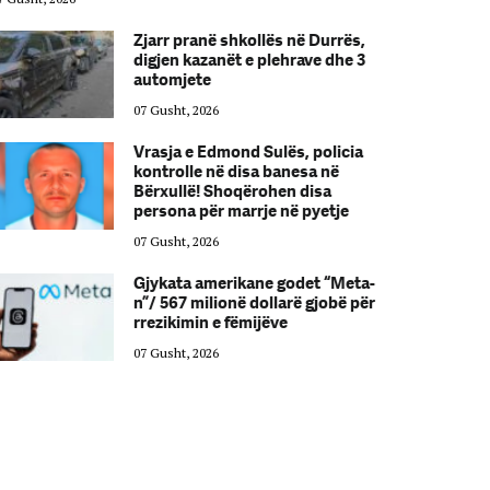
Zjarr pranë shkollës në Durrës,
digjen kazanët e plehrave dhe 3
automjete
07 Gusht, 2026
Vrasja e Edmond Sulës, policia
kontrolle në disa banesa në
Bërxullë! Shoqërohen disa
persona për marrje në pyetje
07 Gusht, 2026
Gjykata amerikane godet “Meta-
n”/ 567 milionë dollarë gjobë për
rrezikimin e fëmijëve
07 Gusht, 2026