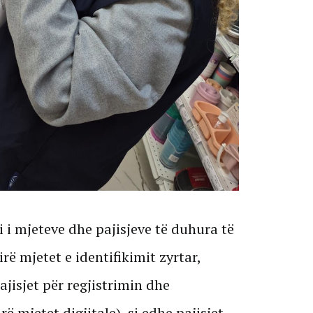
 i mjeteve dhe pajisjeve të duhura të
rë mjetet e identifikimit zyrtar,
jisjet për regjistrimin dhe
ë mjetet digjitale), si edhe pajisjet