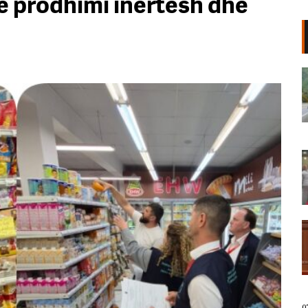
e prodhimi inertesh dhe
Korridori VIII bllokon një fshat të
tërë, banorët e Mirakës
paralajmërojnë protestë: Rruga e
re po na izolon!
07 Gusht, 2026
Përkujtohet Teodor Keko/ Gruaja
që i kushtoi poezitë: Së afërmi një
antologji me veprat e Dorit
07 Gusht, 2026
“Rama po përdor politikën fiskale
për të privilegjuarit”/ Tabaku:
Përfituesi kryesor në fushën e
mbrojtjes është “KAYO” dhe
interesat që qëndrojnë pas kësaj
kompanie
07 Gusht, 2026
0