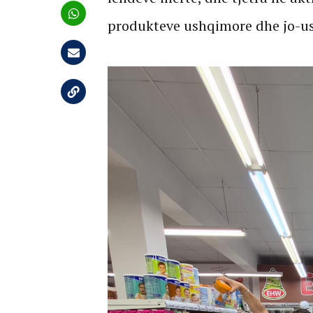
produkteve ushqimore dhe jo-u