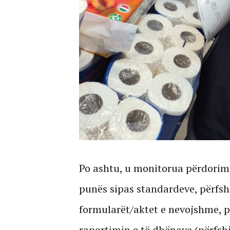
Po ashtu, u monitorua përdorimi
punës sipas standardeve, përfshi
formularët/aktet e nevojshme, pa
raportimin e të dhënave (përfshir