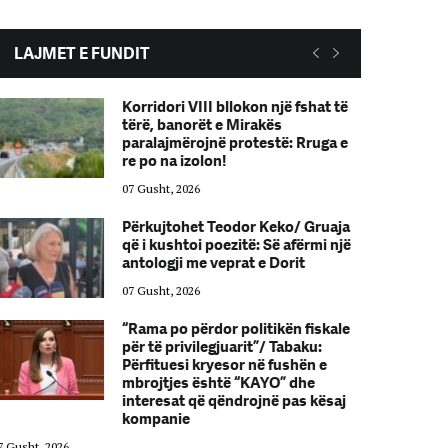
LAJMET E FUNDIT
Korridori VIII bllokon një fshat të
tërë, banorët e Mirakës
paralajmërojnë protestë: Rruga e
re po na izolon!
07 Gusht, 2026
Përkujtohet Teodor Keko/ Gruaja
që i kushtoi poezitë: Së afërmi një
antologji me veprat e Dorit
07 Gusht, 2026
“Rama po përdor politikën fiskale
për të privilegjuarit”/ Tabaku:
Përfituesi kryesor në fushën e
mbrojtjes është “KAYO” dhe
interesat që qëndrojnë pas kësaj
kompanie
7 Gusht, 2026
07 Gusht, 2026