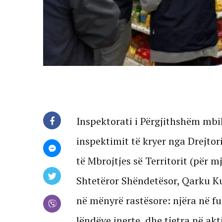
Inspektorati i Përgjithshëm mbi
inspektimit të kryer nga Drejto
të Mbrojtjes së Territorit (për m
Shtetëror Shëndetësor, Qarku Ku
në mënyrë rastësore: njëra në f
lëndëve inerte, dhe tjetra në akt