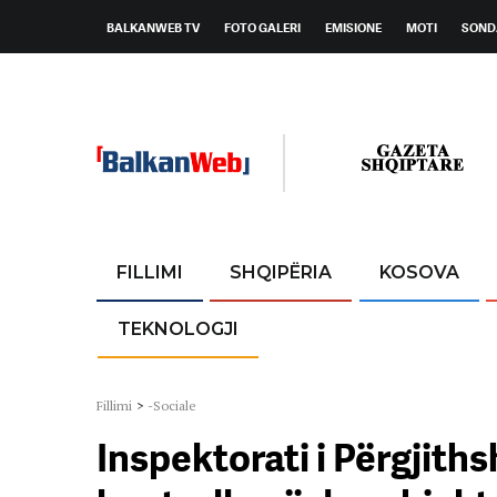
BALKANWEB TV
FOTO GALERI
EMISIONE
MOTI
SOND
FILLIMI
SHQIPËRIA
KOSOVA
TEKNOLOGJI
Fillimi
>
-Sociale
Inspektorati i Përgjit