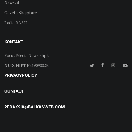
News24
Gazeta Shqiptare
Radio RASH
KONTAKT
Focus Media News shpk
NUIS/NIPT K21909002K
PRIVACY POLICY
CONTACT
REDAKSIA@BALKANWEB.COM