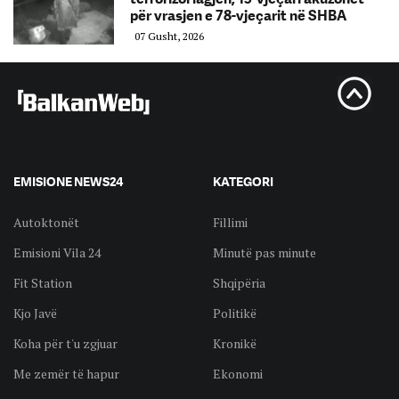
për vrasjen e 78-vjeçarit në SHBA
07 Gusht, 2026
EMISIONE NEWS24
KATEGORI
Autoktonët
Fillimi
Emisioni Vila 24
Minutë pas minute
Fit Station
Shqipëria
Kjo Javë
Politikë
Koha për t'u zgjuar
Kronikë
Me zemër të hapur
Ekonomi