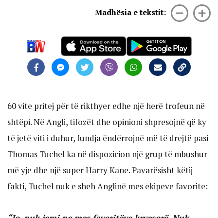
Madhësia e tekstit:
60 vite pritej për të rikthyer edhe një herë trofeun në
shtëpi. Në Angli, tifozët dhe opinioni shpresojnë që ky
të jetë viti i duhur, fundja ëndërrojnë më të drejtë pasi
Thomas Tuchel ka në dispozicion një grup të mbushur
më yje dhe një super Harry Kane. Pavarësisht këtij
fakti, Tuchel nuk e sheh Anglinë mes ekipeve favorite:
“Jo, nuk jemi ne mes favoritëve kryesorë. Nuk