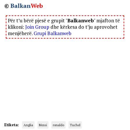
©
Balkan
Web
Për t’u bërë pjesë e grupit "
Balkanweb
" mjafton të
klikoni:
Join Group
dhe kërkesa do t’ju aprovohet
menjëherë.
Grupi Balkanweb
Etiketa:
Anglia
Messi
ronaldo
Tuchel