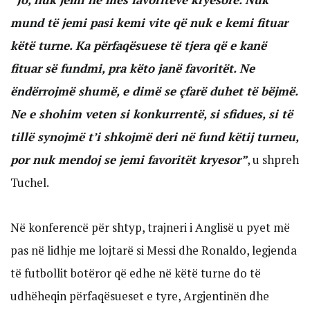
mund të jemi pasi kemi vite që nuk e kemi fituar
këtë turne. Ka përfaqësuese të tjera që e kanë
fituar së fundmi, pra këto janë favoritët. Ne
ëndërrojmë shumë, e dimë se çfarë duhet të bëjmë.
Ne e shohim veten si konkurrentë, si sfidues, si të
tillë synojmë t’i shkojmë deri në fund këtij turneu,
por nuk mendoj se jemi favoritët kryesor”
, u shpreh
Tuchel.
Në konferencë për shtyp, trajneri i Anglisë u pyet më
pas në lidhje me lojtarë si Messi dhe Ronaldo, legjenda
të futbollit botëror që edhe në këtë turne do të
udhëheqin përfaqësueset e tyre, Argjentinën dhe