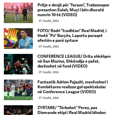
Pritje e denjë për “faraon”, Trabzonspor
prezanton Salah, Muçi i bën dhuratë
numrin 10-të (VIDEO)
07 Gusht, 2026
FOTO/ Rodri “tradhton” Real Madrid, i
thotë “Po” Barçës, Laporta paraqet
ofertën e parë zyrtare
07 Gusht, 2026
CONFERENCE LEAGUE/ Drita shkëlqen
në San Marino, Shkëndija e pafat,
dorëzohet në fund (VIDEO)
07 Gusht, 2026
Fantastik Adrion Pajaziti, mesfushori i
Kombëtares realizon gol spektakolar
në Conference League (VIDEO)
07 Gusht, 2026
ZYRTARE/ “Tërbohet” Perez, pas
Diomande ekipi i Real Madrid blindon