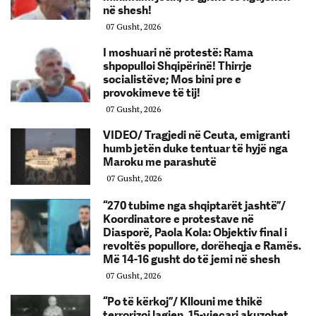
në shesh!
07 Gusht, 2026
I moshuari në protestë: Rama
shpopulloi Shqipërinë! Thirrje
socialistëve; Mos bini pre e
provokimeve të tij!
07 Gusht, 2026
VIDEO/ Tragjedi në Ceuta, emigranti
humb jetën duke tentuar të hyjë nga
Maroku me parashutë
07 Gusht, 2026
“270 tubime nga shqiptarët jashtë”/
Koordinatore e protestave në
Diasporë, Paola Kola: Objektiv final i
revoltës popullore, dorëheqja e Ramës.
Më 14-16 gusht do të jemi në shesh
07 Gusht, 2026
“Po të kërkoj”/ Kllouni me thikë
terrorizoi lagjen, 15-vjeçari akuzohet