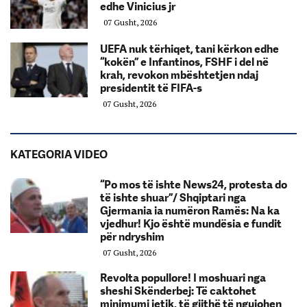
edhe Vinicius jr
07 Gusht, 2026
UEFA nuk tërhiqet, tani kërkon edhe
“kokën” e Infantinos, FSHF i del në
krah, revokon mbështetjen ndaj
presidentit të FIFA-s
07 Gusht, 2026
KATEGORIA VIDEO
“Po mos të ishte News24, protesta do
të ishte shuar”/ Shqiptari nga
Gjermania ia numëron Ramës: Na ka
vjedhur! Kjo është mundësia e fundit
për ndryshim
07 Gusht, 2026
Revolta popullore! I moshuari nga
sheshi Skënderbej: Të caktohet
minimumi jetik, të gjithë të ngujohen