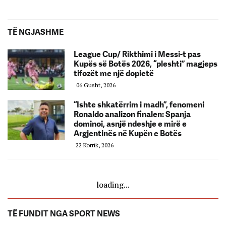
TË NGJASHME
League Cup/ Rikthimi i Messi-t pas
Kupës së Botës 2026, “pleshti” magjeps
tifozët me një dopietë
06 Gusht, 2026
“Ishte shkatërrim i madh”, fenomeni
Ronaldo analizon finalen: Spanja
dominoi, asnjë ndeshje e mirë e
Argjentinës në Kupën e Botës
22 Korrik, 2026
loading...
TË FUNDIT NGA SPORT NEWS