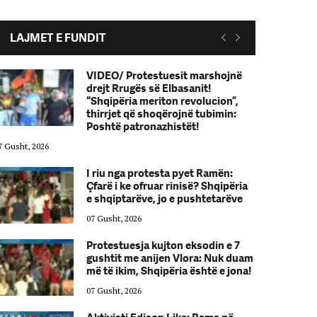
LAJMET E FUNDIT
VIDEO/ Protestuesit marshojnë
drejt Rrugës së Elbasanit!
“Shqipëria meriton revolucion”,
thirrjet që shoqërojnë tubimin:
Poshtë patronazhistët!
7 Gusht, 2026
07 Gusht, 2026
I riu nga protesta pyet Ramën:
Çfarë i ke ofruar rinisë? Shqipëria
e shqiptarëve, jo e pushtetarëve
07 Gusht, 2026
Protestuesja kujton eksodin e 7
gushtit me anijen Vlora: Nuk duam
më të ikim, Shqipëria është e jona!
07 Gusht, 2026