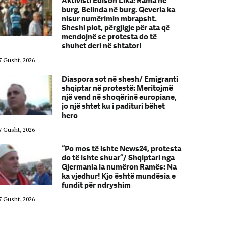
Aktivisti Edison Lika: Rama në
burg, Belinda në burg. Qeveria ka
nisur numërimin mbrapsht.
Sheshi plot, përgjigje për ata që
mendojnë se protesta do të
shuhet deri në shtator!
7 Gusht, 2026
07 Gusht, 2026
Diaspora sot në shesh/ Emigranti
shqiptar në protestë: Meritojmë
një vend në shoqërinë europiane,
jo një shtet ku i padituri bëhet
hero
7 Gusht, 2026
07 Gusht, 2026
“Po mos të ishte News24, protesta
do të ishte shuar”/ Shqiptari nga
Gjermania ia numëron Ramës: Na
ka vjedhur! Kjo është mundësia e
fundit për ndryshim
7 Gusht, 2026
07 Gusht, 2026