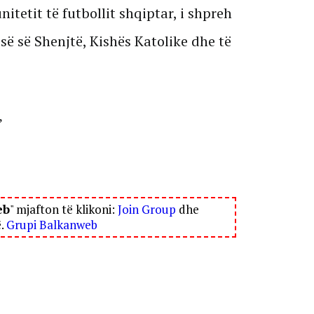
itetit të futbollit shqiptar, i shpreh
së së Shenjtë, Kishës Katolike dhe të
”
eb
" mjafton të klikoni:
Join Group
dhe
ë.
Grupi Balkanweb