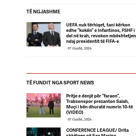
TË NGJASHME
UEFA nuk tërhiqet, tani kërkon
edhe “kokën” e Infantinos, FSHF i
del në krah, revokon mbështetjen
ndaj presidentit të FIFA-s
07 Gusht, 2026
TË FUNDIT NGA SPORT NEWS
Pritje e denjë për “faraon”,
Trabzonspor prezanton Salah,
Muçi i bën dhuratë numrin 10-të
(VIDEO)
07 Gusht, 2026
CONFERENCE LEAGUE/ Drita
shkëlqen në San Marino,