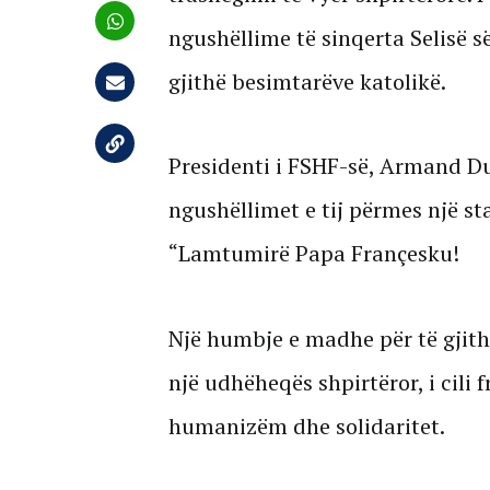
ngushëllime të sinqerta Selisë s
gjithë besimtarëve katolikë.
Presidenti i FSHF-së, Armand D
ngushëllimet e tij përmes një sta
“Lamtumirë Papa Françesku!
Një humbje e madhe për të gjit
një udhëheqës shpirtëror, i cili
humanizëm dhe solidaritet.