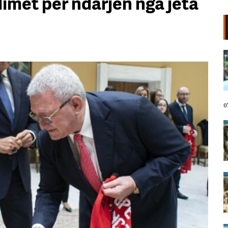
imet për ndarjen nga jeta
VIDEO/ Protestuesit marshojnë
drejt Rrugës së Elbasanit!
“Shqipëria meriton revolucion”,
thirrjet që shoqërojnë tubimin:
Poshtë patronazhistët!
07 Gusht, 2026
0
I riu nga protesta pyet Ramën:
Çfarë i ke ofruar rinisë? Shqipëria
e shqiptarëve, jo e pushtetarëve
07 Gusht, 2026
Protestuesja kujton eksodin e 7
gushtit me anijen Vlora: Nuk duam
më të ikim, Shqipëria është e jona!
07 Gusht, 2026