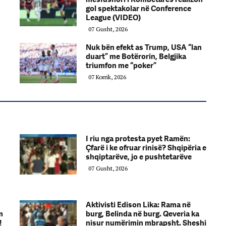
gol spektakolar në Conference
League (VIDEO)
07 Gusht, 2026
Nuk bën efekt as Trump, USA “lan
duart” me Botërorin, Belgjika
triumfon me “poker”
07 Korrik, 2026
I riu nga protesta pyet Ramën:
Çfarë i ke ofruar rinisë? Shqipëria e
shqiptarëve, jo e pushtetarëve
07 Gusht, 2026
Aktivisti Edison Lika: Rama në
m
burg, Belinda në burg. Qeveria ka
!
nisur numërimin mbrapsht. Sheshi