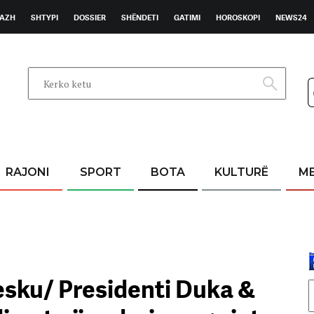
AZH
SHTYPI
DOSSIER
SHËNDETI
GATIMI
HOROSKOPI
NEWS24
RAJONI
SPORT
BOTA
KULTURË
M
sku/ Presidenti Duka &