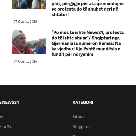
plot, përgjigje për ata që mendojnë
se protesta do të shuhet deri në
shtator!
07 Gusht, 2026
i
“Po mos të ishte News24, protesta
do të ishte shuar”/ Shqiptari nga
Gjermania ia numëron Ramës: Na
ka vjedhur! Kjo është mundësia e
fundit për ndryshim
07 Gusht, 2026
E NEWS24
KATEGORI
ët
Fillimi
Vila 24
Shqipëria