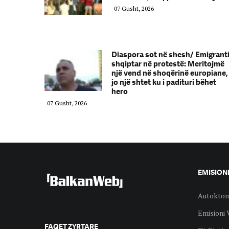
07 Gusht, 2026
Diaspora sot në shesh/ Emigrant
shqiptar në protestë: Meritojmë
një vend në shoqërinë europiane,
jo një shtet ku i padituri bëhet
hero
07 Gusht, 2026
EMISION
Autokton
Emisioni 
FAQET ZYRTARE