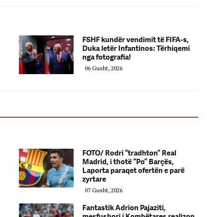
FSHF kundër vendimit të FIFA-s,
Duka letër Infantinos: Tërhiqemi
nga fotografia!
06 Gusht, 2026
FOTO/ Rodri “tradhton” Real
Madrid, i thotë “Po” Barçës,
Laporta paraqet ofertën e parë
zyrtare
07 Gusht, 2026
Fantastik Adrion Pajaziti,
mesfushori i Kombëtares realizon