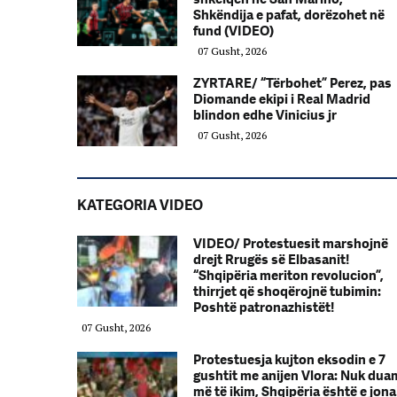
Shkëndija e pafat, dorëzohet në
fund (VIDEO)
07 Gusht, 2026
ZYRTARE/ “Tërbohet” Perez, pas
Diomande ekipi i Real Madrid
blindon edhe Vinicius jr
07 Gusht, 2026
KATEGORIA VIDEO
VIDEO/ Protestuesit marshojnë
drejt Rrugës së Elbasanit!
“Shqipëria meriton revolucion”,
thirrjet që shoqërojnë tubimin:
Poshtë patronazhistët!
07 Gusht, 2026
Protestuesja kujton eksodin e 7
gushtit me anijen Vlora: Nuk dua
më të ikim, Shqipëria është e jona