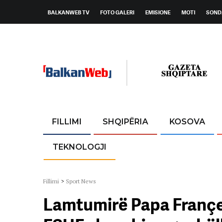
BALKANWEB TV
FOTO GALERI
EMISIONE
MOTI
SOND
FILLIMI
SHQIPËRIA
KOSOVA
TEKNOLOGJI
Fillimi
>
Sport News
Lamtumirë Papa Françe