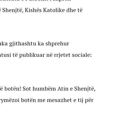
ë Shenjtë, Kishës Katolike dhe të
uka gjithashtu ka shprehur
tusi të publikuar në rrjetet sociale:
hë botën! Sot humbëm Atin e Shenjtë,
 frymëzoi botën me mesazhet e tij për