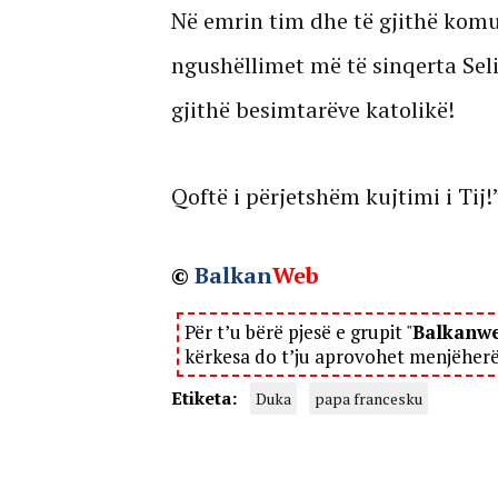
Në emrin tim dhe të gjithë komun
ngushëllimet më të sinqerta Seli
gjithë besimtarëve katolikë!
Qoftë i përjetshëm kujtimi i Tij!
©
Balkan
Web
Për t’u bërë pjesë e grupit "
Balkanw
kërkesa do t’ju aprovohet menjëher
Etiketa:
Duka
papa francesku