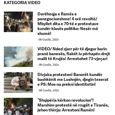
KATEGORIA VIDEO
Dorëheqja e Ramës e
panegociueshme! 4 orë revoltë/
Mbyllet dita e 70-të e protestave
kundër klasës politike: Nesër më
shumë!
08 Gusht, 2026
VIDEO/ Ndezi zjarr për të djegur barin
pranë banesës, flakët iu përhapën drejt
malit të Krujës! Arrestohet 73-vjeçari
08 Gusht, 2026
Divjaka proteston! Banorët kundër
bashkimit me Lushnjën, djegin teserat
e PS: Mos na prekni identitetin!
08 Gusht, 2026
“Shqipëria kërkon revolucion”!
Marshim-protestë në rrugët e Tiranës,
jehon thirrja: Arrestoni Ramën!