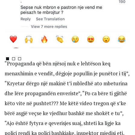
“Propaganda që bën njësoj nuk e lehtëson keq
menaxhimin e vendit, dëgjoje popullin je punëtor i tij”,
“Kryetar dërgo një makinë t’i mbledhë ato mbeturina
dhe lëre propagandën enveriste”, “Po ca bëre ti gjithë
këto vite në pushtet??? Me këtë video tregon që s’ke
bërë asgjë veçse ke vjedhur bashkë me shokët e tu”,
“Ajo është fytyra e qeverisjes suaj, shteti ka ligje ka
polici rendi ka polici bashkiake, inspektor mjedisi etj,