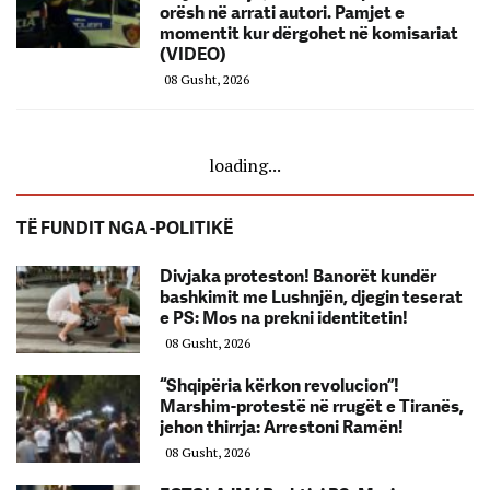
orësh në arrati autori. Pamjet e
momentit kur dërgohet në komisariat
(VIDEO)
08 Gusht, 2026
loading...
TË FUNDIT NGA -POLITIKË
Divjaka proteston! Banorët kundër
bashkimit me Lushnjën, djegin teserat
e PS: Mos na prekni identitetin!
08 Gusht, 2026
“Shqipëria kërkon revolucion”!
Marshim-protestë në rrugët e Tiranës,
jehon thirrja: Arrestoni Ramën!
08 Gusht, 2026