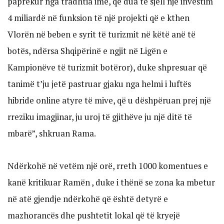
paprekur nga tradhtia ime, që dua të sjell një investim
4 miliardë në funksion të një projekti që e kthen
Vlorën në beben e syrit të turizmit në këtë anë të
botës, ndërsa Shqipërinë e ngjit në Ligën e
Kampionëve të turizmit botëror), duke shpresuar që
tanimë t’ju jetë pastruar gjaku nga helmi i luftës
hibride online atyre të mive, që u dëshpëruan prej një
rreziku imagjinar, ju uroj të gjithëve ju një ditë të
mbarë”, shkruan Rama.
Ndërkohë në vetëm një orë, rreth 1000 komentues e
kanë kritikuar Ramën , duke i thënë se zona ka mbetur
në atë gjendje ndërkohë që është detyrë e
mazhorancës dhe pushtetit lokal që të kryejë