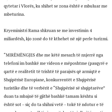
qytetar i Vlorës, ku shihet se zona është e mbuluar me
mbeturina.
Kryeministri Rama shkruan se me investimin 4
miliardësh, kjo zonë do të kthehet në një perle turizmi.
“MIRËMËNGJES dhe me këtë mesazh të nxjerrë nga
telefoni im bashkë me videon e mëposhtme (pasqyrë e
qartë e realitetit të trishtë të parajsës që armiqtë e
Shqipërisë Europiane, konkurrentët e Shqipërisë
turistike dhe të verbërit e “Shqipërisë së shqiptarëve”
duan ta mbajnë të gjithë bashkë tamam kështu si
është sot – siç do ta shihni vetë – tokë të ndotur e të