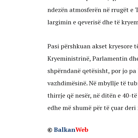
ndezën atmosferën në rrugët e 
largimin e qeverisë dhe të kryem
Pasi përshkuan akset kryesore t
Kryeministrinë, Parlamentin dhe
shpërndanë qetësisht, por jo pa 
vazhdimësinë. Në mbyllje të tubi
thirrje që nesër, në ditën e 40-t
edhe më shumë për të çuar deri n
©
Balkan
Web