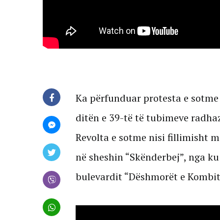
Ka përfunduar protesta e sotme q
ditën e 39-të të tubimeve radha
Revolta e sotme nisi fillimisht 
në sheshin “Skënderbej”, nga ku
bulevardit “Dëshmorët e Kombit”