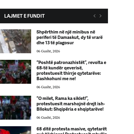
LAJMET E FUNDIT
Shpërthim në një minibus në
periferi të Damaskut, dy të vrarë
dhe 13 të plagosur
06 Gusht, 2026
“Poshtë patronazhistët”, revolta e
68-të kundër qeverisë,
protestuesit thirrje qytetarëve:
Bashkohuni me ne!
06 Gusht, 2026
“O milet, Rama ka siklet!”,
protestuesit marshojnë drejt ish-
Bllokut: Shqipëria e shqiptarëve!
06 Gusht, 2026
68 ditë protesta masive, qytetarët