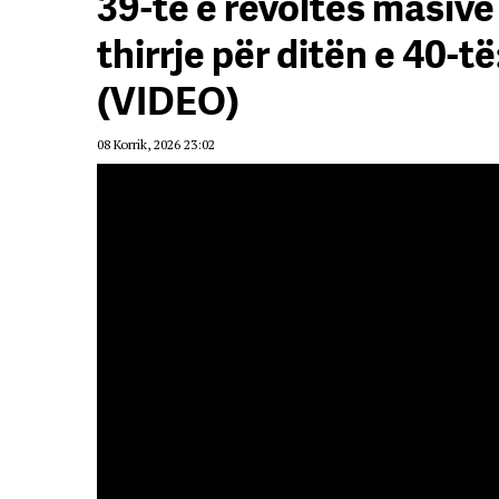
39-të e revoltës masive
thirrje për ditën e 40-
(VIDEO)
08 Korrik, 2026 23:02