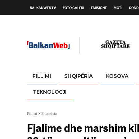
BALKANWEB TV
FOTO GALERI
EMISIONE
MOTI
SOND
FILLIMI
SHQIPËRIA
KOSOVA
TEKNOLOGJI
Fillimi
>
Shqipëria
Fjalime dhe marshim kil