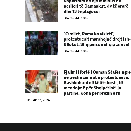
Shpërthim në një minibus në
periferi të Damaskut, dy të vrarë
dhe 13 të plagosur
06 Gusht, 2026
“O milet, Rama ka siklet!”,
protestuesit marshojnë drejt ish-
Bllokut: Shqipëria e shqiptarëve!
06 Gusht, 2026
Fjalimi i fortë i Osman Stafës ngre
në peshë zemrat e protestuesve:
Bashkohuni në këtë shesh, të
mendojmë për Shqipërinë, jo
partinë. Koha për brezin e ri!
06 Gusht, 2026