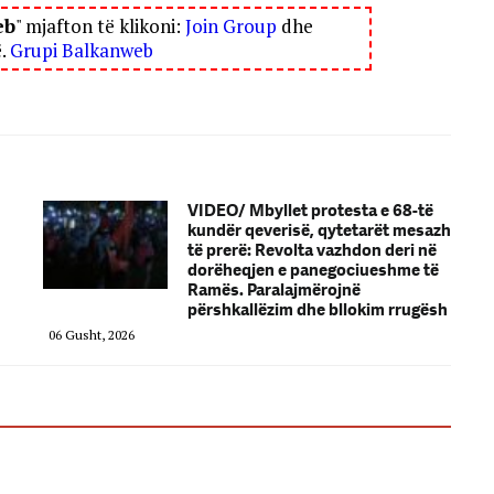
eb
" mjafton të klikoni:
Join Group
dhe
ë.
Grupi Balkanweb
VIDEO/ Mbyllet protesta e 68-të
kundër qeverisë, qytetarët mesazh
të prerë: Revolta vazhdon deri në
dorëheqjen e panegociueshme të
Ramës. Paralajmërojnë
përshkallëzim dhe bllokim rrugësh
06 Gusht, 2026