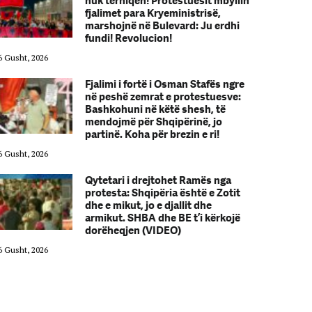
nuk tërhiqen! Protestuesit mbyllin
fjalimet para Kryeministrisë,
marshojnë në Bulevard: Ju erdhi
fundi! Revolucion!
6 Gusht, 2026
06 Gusht, 2026
Fjalimi i fortë i Osman Stafës ngre
në peshë zemrat e protestuesve:
Bashkohuni në këtë shesh, të
mendojmë për Shqipërinë, jo
partinë. Koha për brezin e ri!
6 Gusht, 2026
06 Gusht, 2026
Qytetari i drejtohet Ramës nga
protesta: Shqipëria është e Zotit
dhe e mikut, jo e djallit dhe
armikut. SHBA dhe BE t’i kërkojë
dorëheqjen (VIDEO)
6 Gusht, 2026
06 Gusht, 2026