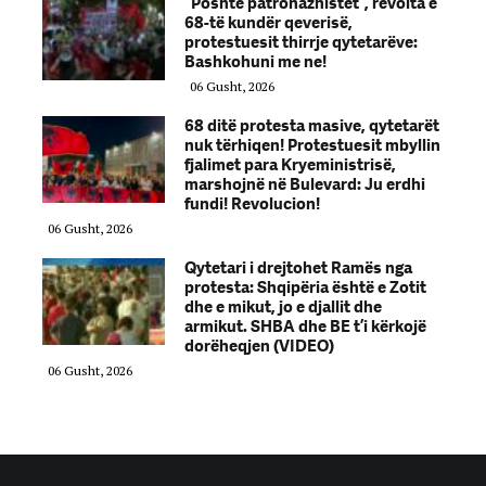
“Poshtë patronazhistët”, revolta e
68-të kundër qeverisë,
protestuesit thirrje qytetarëve:
Bashkohuni me ne!
06 Gusht, 2026
68 ditë protesta masive, qytetarët
nuk tërhiqen! Protestuesit mbyllin
fjalimet para Kryeministrisë,
marshojnë në Bulevard: Ju erdhi
fundi! Revolucion!
06 Gusht, 2026
Qytetari i drejtohet Ramës nga
protesta: Shqipëria është e Zotit
dhe e mikut, jo e djallit dhe
armikut. SHBA dhe BE t’i kërkojë
dorëheqjen (VIDEO)
06 Gusht, 2026