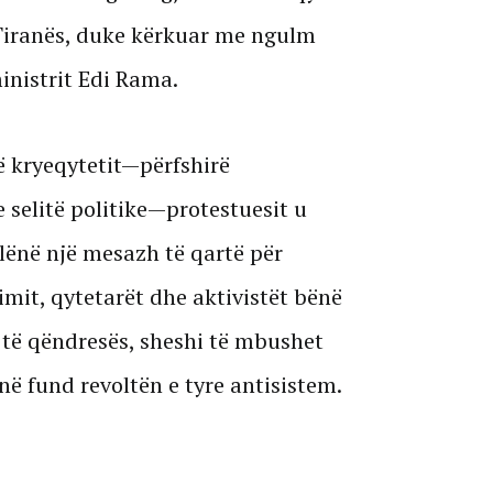
Tiranës, duke kërkuar me ngulm
inistrit Edi Rama.
ë kryeqytetit—përfshirë
 selitë politike—protestuesit u
lënë një mesazh të qartë për
mit, qytetarët dhe aktivistët bënë
ë të qëndresës, sheshi të mbushet
ë fund revoltën e tyre antisistem.