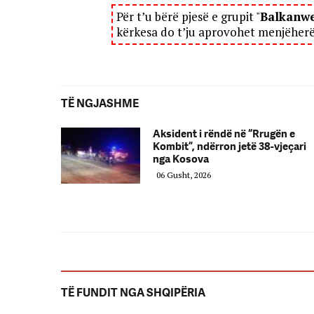
Për t’u bërë pjesë e grupit "
Balkanw
kërkesa do t’ju aprovohet menjëher
TË NGJASHME
Aksident i rëndë në “Rrugën e
Kombit”, ndërron jetë 38-vjeçari
nga Kosova
06 Gusht, 2026
TË FUNDIT NGA SHQIPËRIA