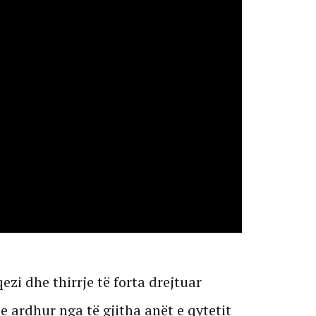
zi dhe thirrje të forta drejtuar
e ardhur nga të gjitha anët e qytetit