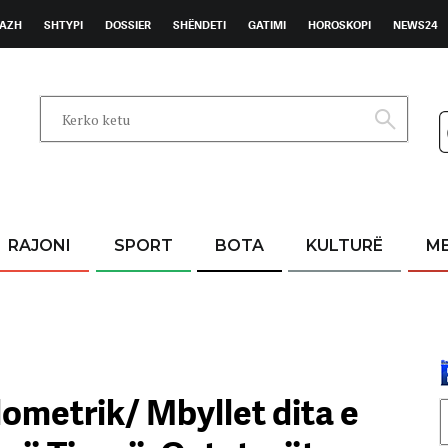
AZH
SHTYPI
DOSSIER
SHËNDETI
GATIMI
HOROSKOPI
NEWS24
RAJONI
SPORT
BOTA
KULTURË
M
ometrik/ Mbyllet dita e