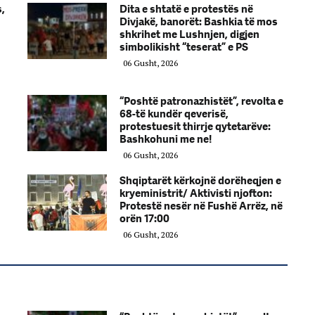
s,
Dita e shtatë e protestës në
Divjakë, banorët: Bashkia të mos
shkrihet me Lushnjen, digjen
simbolikisht “teserat” e PS
06 Gusht, 2026
“Poshtë patronazhistët”, revolta e
68-të kundër qeverisë,
protestuesit thirrje qytetarëve:
Bashkohuni me ne!
06 Gusht, 2026
Shqiptarët kërkojnë dorëheqjen e
kryeministrit/ Aktivisti njofton:
Protestë nesër në Fushë Arrëz, në
orën 17:00
06 Gusht, 2026