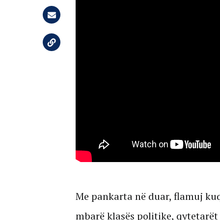
Me pankarta në duar, flamuj kuqe
mbarë klasës politike, qytetarët 