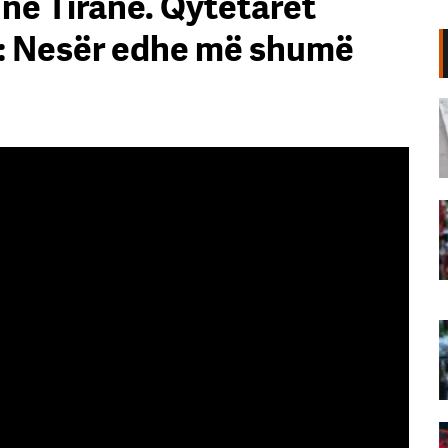
 në Tiranë. Qytetarët
të: Nesër edhe më shumë
Shpërthim në një minibus në
periferi të Damaskut, dy të vrarë
dhe 13 të plagosur
06 Gusht, 2026
“Poshtë patronazhistët”, revolta e
68-të kundër qeverisë,
protestuesit thirrje qytetarëve:
Bashkohuni me ne!
06 Gusht, 2026
“O milet, Rama ka siklet!”,
protestuesit marshojnë drejt ish-
Bllokut: Shqipëria e shqiptarëve!
06 Gusht, 2026
68 ditë protesta masive, qytetarët