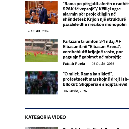
“Rama po përgatit aferën e radhë
SPAK të veprojë”/ Këlliçi ngre
alarmin për projektligjin në
shëndetësi: Krijon një strukturë
paralele dhe rrezikon monopolin
06 Gusht, 2026
Partizani triumfon 3-1 ndaj AF
Elbasanit në “Elbasan Arena”,
verdheblutë krijojnë raste, por
paguajnë gabimet në mbrojtje
Fatmir Popja
|
06 Gusht, 2026
“O milet, Rama ka siklet!”,
protestuesit marshojnë drejt ish-
Bllokut: Shqipëria e shqiptarëve!
06 Gusht, 2026
KATEGORIA VIDEO