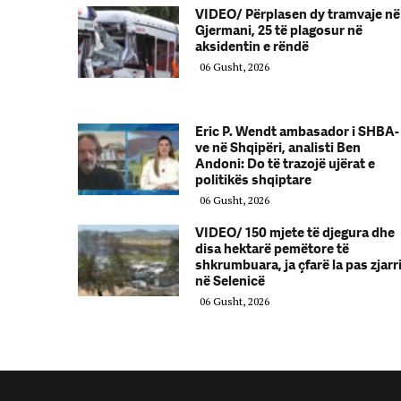
VIDEO/ Përplasen dy tramvaje në
Gjermani, 25 të plagosur në
aksidentin e rëndë
06 Gusht, 2026
Eric P. Wendt ambasador i SHBA-
ve në Shqipëri, analisti Ben
Andoni: Do të trazojë ujërat e
politikës shqiptare
06 Gusht, 2026
VIDEO/ 150 mjete të djegura dhe
disa hektarë pemëtore të
shkrumbuara, ja çfarë la pas zjarr
në Selenicë
06 Gusht, 2026