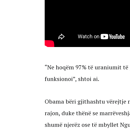
“Ne hoqëm 97% të uraniumit të 
funksionoi”, shtoi ai.
Obama bëri gjithashtu vërejtje 
rajon, duke thënë se marrëveshja
shumë njerëz ose të mbyllet Ngu