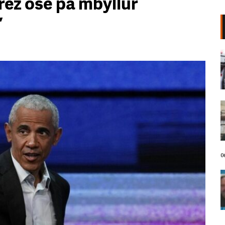
erëz ose pa mbyllur
’
VIDEO/ Përplasen dy tramvaje në
Gjermani, 25 të plagosur në
aksidentin e rëndë
06 Gusht, 2026
Bashkitë e vogla në protestë
kundër shkrirjes, “shuplakë”
Ramës/ Andoni: PS e ka humbur
pushtetin lokal, do të ketë më pak
vota në zgjedhje
06 Gusht, 2026
0
Eric P. Wendt ambasador i SHBA-
ve në Shqipëri, analisti Ben
Andoni: Do të trazojë ujërat e
politikës shqiptare
06 Gusht, 2026