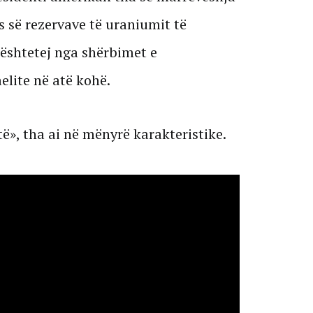
 së rezervave të uraniumit të
bështetej nga shërbimet e
elite në atë kohë.
të», tha ai në mënyrë karakteristike.