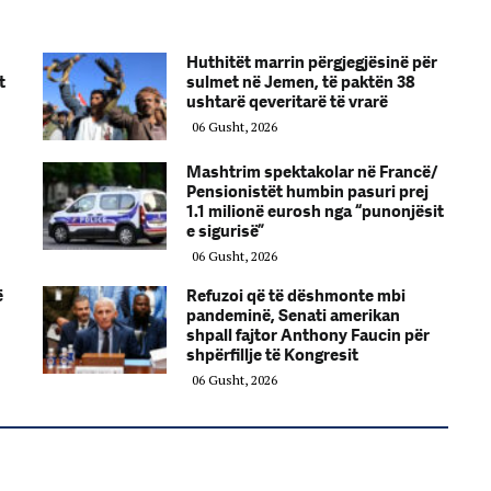
Huthitët marrin përgjegjësinë për
t
sulmet në Jemen, të paktën 38
ushtarë qeveritarë të vrarë
06 Gusht, 2026
Mashtrim spektakolar në Francë/
Pensionistët humbin pasuri prej
1.1 milionë eurosh nga “punonjësit
e sigurisë”
06 Gusht, 2026
ë
Refuzoi që të dëshmonte mbi
pandeminë, Senati amerikan
shpall fajtor Anthony Faucin për
shpërfillje të Kongresit
06 Gusht, 2026