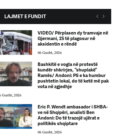
LAJMET E FUNDIT
VIDEO/ Përplasen dy tramvaje në
Gjermani, 25 të plagosur në
aksidentin e rëndë
06 Gusht, 2026
Bashkitë e vogla në protestë
kundër shkrirjes, “shuplakë”
Ramës/ Andoni: PS e ka humbur
pushtetin lokal, do të ketë më pak
vota në zgjedhje
6 Gusht, 2026
06 Gusht, 2026
Eric P. Wendt ambasador i SHBA-
ve në Shqipëri, analisti Ben
Andoni: Do të trazojë ujërat e
politikës shqiptare
06 Gusht, 2026