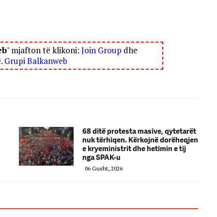
eb
" mjafton të klikoni:
Join Group
dhe
ë.
Grupi Balkanweb
68 ditë protesta masive, qytetarët
nuk tërhiqen. Kërkojnë dorëheqjen
e kryeministrit dhe hetimin e tij
nga SPAK-u
06 Gusht, 2026