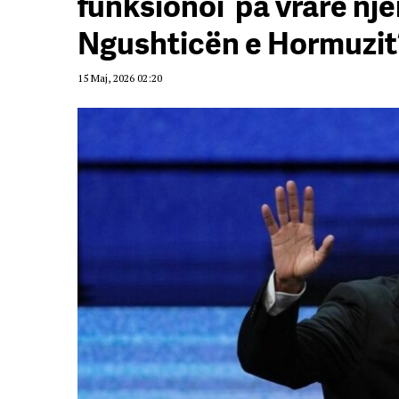
funksionoi ‘pa vrarë nj
Ngushticën e Hormuzit
15 Maj, 2026 02:20