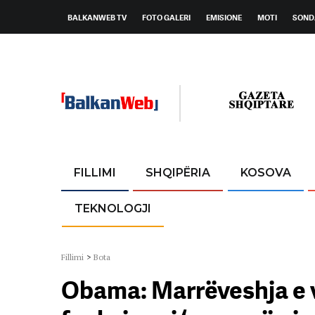
BALKANWEB TV
FOTO GALERI
EMISIONE
MOTI
SOND
FILLIMI
SHQIPËRIA
KOSOVA
TEKNOLOGJI
Fillimi
>
Bota
Obama: Marrëveshja e v