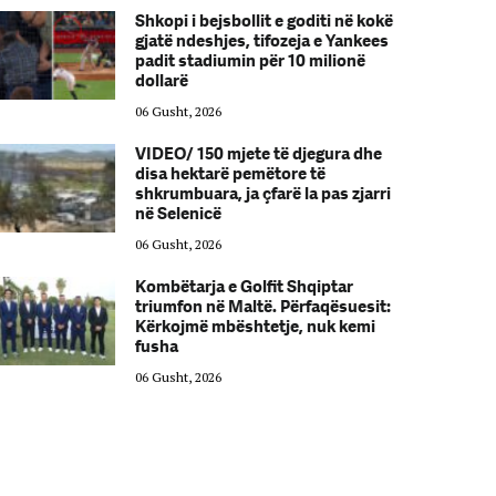
Shkopi i bejsbollit e goditi në kokë
gjatë ndeshjes, tifozeja e Yankees
padit stadiumin për 10 milionë
dollarë
06 Gusht, 2026
VIDEO/ 150 mjete të djegura dhe
disa hektarë pemëtore të
shkrumbuara, ja çfarë la pas zjarri
në Selenicë
06 Gusht, 2026
Kombëtarja e Golfit Shqiptar
triumfon në Maltë. Përfaqësuesit:
Kërkojmë mbështetje, nuk kemi
fusha
06 Gusht, 2026