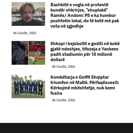
Bashkitë e vogla në protestë
kundër shkrirjes, “shuplakë”
Ramës/ Andoni: PS e ka humbur
pushtetin lokal, do të ketë më pak
vota në zgjedhje
06 Gusht, 2026
Shkopi i bejsbollit e goditi në kokë
gjatë ndeshjes, tifozeja e Yankees
padit stadiumin për 10 milionë
dollarë
06 Gusht, 2026
Kombëtarja e Golfit Shqiptar
triumfon në Maltë. Përfaqësuesit:
i
Kërkojmë mbështetje, nuk kemi
fusha
06 Gusht, 2026