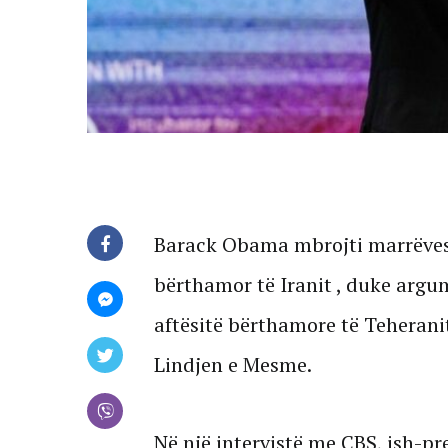
Barack Obama mbrojti marrëvesh
bërthamor të Iranit , duke argum
aftësitë bërthamore të Teherani
Lindjen e Mesme.
Në një intervistë me CBS, ish-p