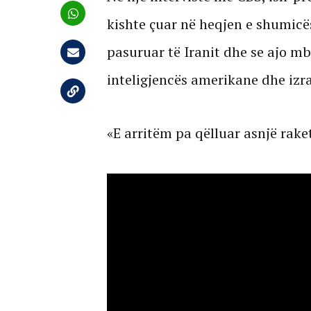
kishte çuar në heqjen e shumicës
pasuruar të Iranit dhe se ajo m
inteligjencës amerikane dhe izra
«E arritëm pa qëlluar asnjë rake