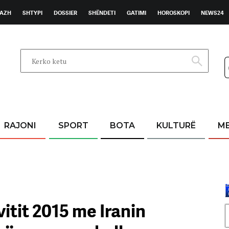
AZH
SHTYPI
DOSSIER
SHËNDETI
GATIMI
HOROSKOPI
NEWS24
RAJONI
SPORT
BOTA
KULTURË
M
itit 2015 me Iranin