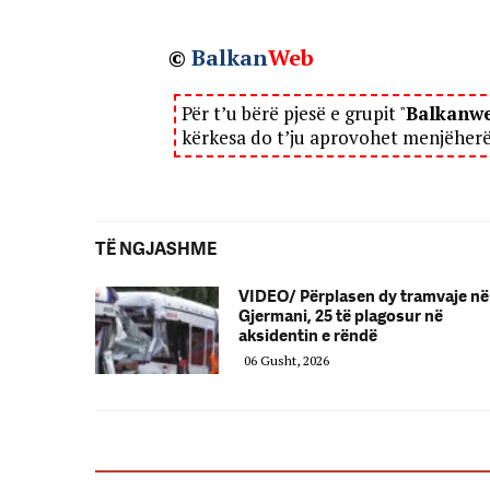
©
Balkan
Web
Për t’u bërë pjesë e grupit "
Balkanw
kërkesa do t’ju aprovohet menjëher
TË NGJASHME
VIDEO/ Përplasen dy tramvaje në
Gjermani, 25 të plagosur në
aksidentin e rëndë
06 Gusht, 2026