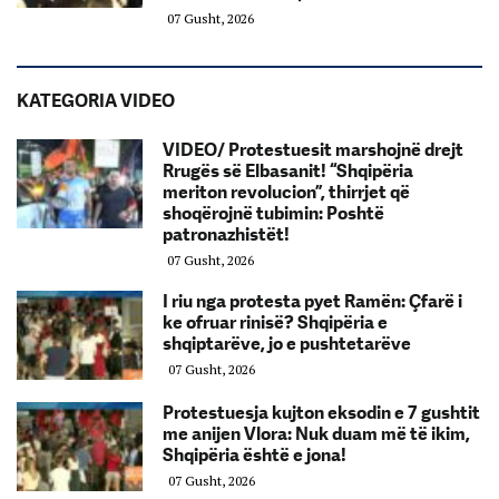
07 Gusht, 2026
KATEGORIA VIDEO
VIDEO/ Protestuesit marshojnë drejt
Rrugës së Elbasanit! “Shqipëria
meriton revolucion”, thirrjet që
shoqërojnë tubimin: Poshtë
patronazhistët!
07 Gusht, 2026
I riu nga protesta pyet Ramën: Çfarë i
ke ofruar rinisë? Shqipëria e
shqiptarëve, jo e pushtetarëve
07 Gusht, 2026
Protestuesja kujton eksodin e 7 gushtit
me anijen Vlora: Nuk duam më të ikim,
Shqipëria është e jona!
07 Gusht, 2026