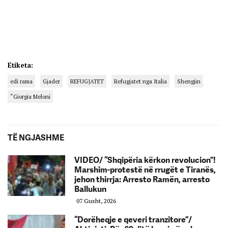
Etiketa:
edi rama
Gjader
REFUGJATET
Refugjatet nga Italia
Shengjin
“Giorgia Meloni
TË NGJASHME
VIDEO/ “Shqipëria kërkon revolucion”!
Marshim-protestë në rrugët e Tiranës,
jehon thirrja: Arresto Ramën, arresto
Ballukun
07 Gusht, 2026
“Dorëheqje e qeveri tranzitore”/