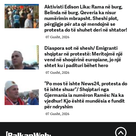
Aktivisti Edison Lika: Rama në burg,
Belinda në burg. Qeveria ka nisur
numërimin mbrapsht. Sheshi plot,
përgjigje për ata që mendojnë se
protesta do të shuhet deri në shtator!
07 Gusht, 2026
Diaspora sot në shesh/ Emigranti
shqiptar në protestë: Meritojmë një
vend në shoqërinë europiane, jo një
shtet ku i padituri bëhet hero
07 Gusht, 2026
“Po mos të ishte News24, protesta do
të ishte shuar”/ Shqiptari nga
Gjermania ia numëron Ramës: Na ka
vjedhur! Kjo është mundësia e fundit
për ndryshim
07 Gusht, 2026