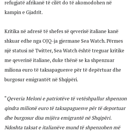
refugjatë afrikanë të cilët do të akomodohen në
kampin e Gjadrit.
Kritika në adresë të shefes së qeverisë italiane kanë
shkuar edhe nga OJQ-ja gjermane Sea Watch. Përmes
një statusi në Twitter, Sea Watch është treguar kritike
me qeverinë italiane, duke thënë se ka shpenzuar
miliona euro të taksapaguesve për të depërtuar dhe
burgosur emigrantët në Shqipëri.
“
Qeveria Meloni e patriotëve të vetëshpallur shpenzon
qindra milionë euro të taksapaguesve për të deportuar
dhe burgosur disa mijëra emigrantë në Shqipëri.
Ndoshta taksat e italianëve mund të shpenzohen më