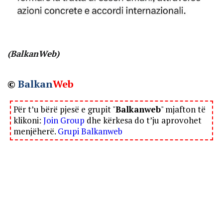
(BalkanWeb)
©
Balkan
Web
Për t’u bërë pjesë e grupit "
Balkanweb
" mjafton të
klikoni:
Join Group
dhe kërkesa do t’ju aprovohet
menjëherë.
Grupi Balkanweb