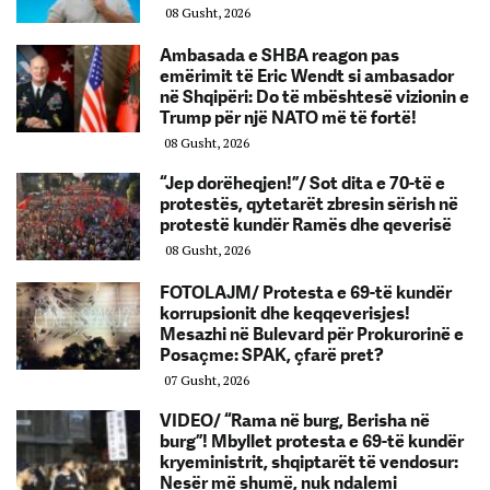
08 Gusht, 2026
Ambasada e SHBA reagon pas
emërimit të Eric Wendt si ambasador
në Shqipëri: Do të mbështesë vizionin e
Trump për një NATO më të fortë!
08 Gusht, 2026
“Jep dorëheqjen!”/ Sot dita e 70-të e
protestës, qytetarët zbresin sërish në
protestë kundër Ramës dhe qeverisë
08 Gusht, 2026
FOTOLAJM/ Protesta e 69-të kundër
korrupsionit dhe keqqeverisjes!
Mesazhi në Bulevard për Prokurorinë e
Posaçme: SPAK, çfarë pret?
07 Gusht, 2026
VIDEO/ “Rama në burg, Berisha në
burg”! Mbyllet protesta e 69-të kundër
kryeministrit, shqiptarët të vendosur:
Nesër më shumë, nuk ndalemi