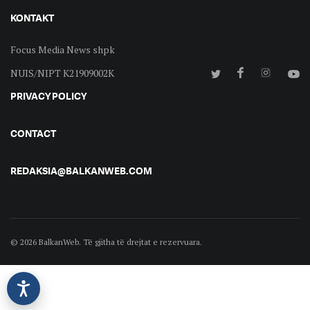
KONTAKT
Focus Media News shpk
NUIS/NIPT K21909002K
PRIVACY POLICY
CONTACT
REDAKSIA@BALKANWEB.COM
© 2026 BalkanWeb. Të gjitha të drejtat e rezervuara.