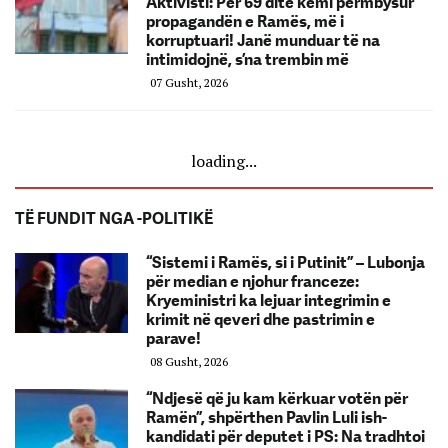
Aktivisti: Për 69 ditë kemi përmbysur
propagandën e Ramës, më i
korruptuari! Janë munduar të na
intimidojnë, s’na trembin më
07 Gusht, 2026
loading...
TË FUNDIT NGA -POLITIKË
“Sistemi i Ramës, si i Putinit” – Lubonja
për median e njohur franceze:
Kryeministri ka lejuar integrimin e
krimit në qeveri dhe pastrimin e
parave!
08 Gusht, 2026
“Ndjesë që ju kam kërkuar votën për
Ramën”, shpërthen Pavlin Luli ish-
kandidati për deputet i PS: Na tradhtoi