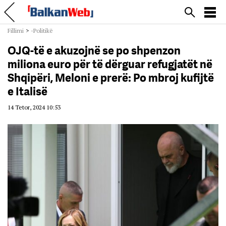
Fillimi
>
-Politikë
OJQ-të e akuzojnë se po shpenzon
miliona euro për të dërguar refugjatët në
Shqipëri, Meloni e prerë: Po mbroj kufijtë
e Italisë
14 Tetor, 2024 10:53