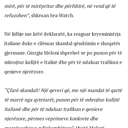
mirë, për të mirëpritur dhe përfshirë, në vend që të
refuzohen”
, shkruan Sea Watch.
Në lidhje me këtë deklaratë, ka reaguar kryeministrja
italiane duke e cilësuar skandal qëndrimin e shoqatës
gjermane. Giorgia Meloni shprehet se po punon për të
mbrojtur kufijtë e Italisë dhe për të ndaluar trafikun e
qenieve njerëzore.
“Çfarë skandali! Një qeveri që, me një mandat të qartë
të marrë nga qytetarët, punon për të mbrojtur kufijtë
italianë dhe për të ndaluar trafikun e qenieve
njerëzore, përmes veprimeve konkrete dhe
marrëveshjeve ndërkombëtare”
, thotë Meloni.