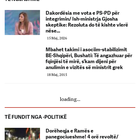
Dakordësia me vota e PS-PD për
integrimin/ Ish-ministrja Gjosha
skeptike: Rezoluta do të kishte vlerë
nëse…
15 Maj, 2026
Mbahet takimi i asociim-stabilizimit
BE-Shqipëri, Bushati: Të angazhuar për
fqinjësi të mirë, s’kam dijeni për
anulimin e vizitës së ministrit grek
18 Maj, 2015
loading...
TË FUNDIT NGA -POLITIKË
Dorëheqja e Ramës e
panegociueshme! 4 orë revoltë/