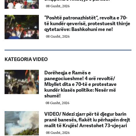
08 Gusht, 2026
“Poshtë patronazhistët”, revolta e 70-
të kundër qeverisë, protestuesit thirrje
qytetarëve: Bashkohuni me ne!
08 Gusht, 2026
KATEGORIA VIDEO
Dorëheqja e Ramës e
panegociueshme! 4 orë revoltë/
Mbyllet dita e 70-të e protestave
kundër klasës politike: Nesër më
shumë!
08 Gusht, 2026
VIDEO/ Ndezi zjarr për të djegur barin
pranë banesës, flakët iu përhapën drejt
malit të Krujës! Arrestohet 73-vjeçari
08 Gusht, 2026