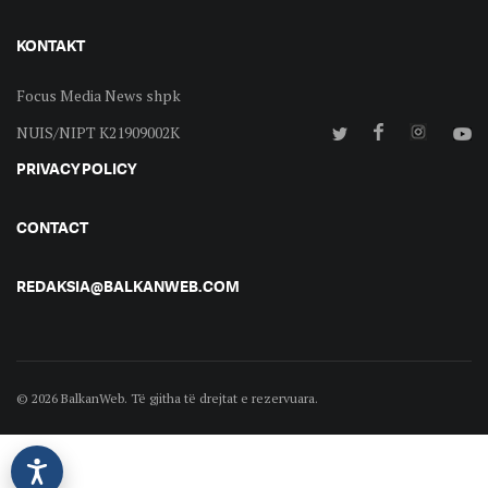
KONTAKT
Focus Media News shpk
NUIS/NIPT K21909002K
PRIVACY POLICY
CONTACT
REDAKSIA@BALKANWEB.COM
© 2026 BalkanWeb. Të gjitha të drejtat e rezervuara.