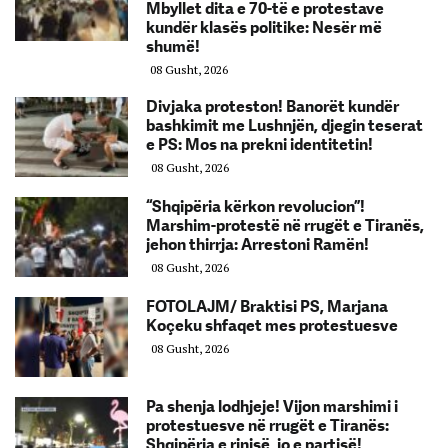
Mbyllet dita e 70-të e protestave
kundër klasës politike: Nesër më
shumë!
08 Gusht, 2026
Divjaka proteston! Banorët kundër
bashkimit me Lushnjën, djegin teserat
e PS: Mos na prekni identitetin!
08 Gusht, 2026
“Shqipëria kërkon revolucion”!
Marshim-protestë në rrugët e Tiranës,
jehon thirrja: Arrestoni Ramën!
08 Gusht, 2026
FOTOLAJM/ Braktisi PS, Marjana
Koçeku shfaqet mes protestuesve
08 Gusht, 2026
Pa shenja lodhjeje! Vijon marshimi i
protestuesve në rrugët e Tiranës:
Shqipëria e rinisë, jo e partisë!