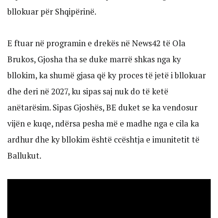
bllokuar për Shqipërinë.
E ftuar në programin e drekës në News42 të Ola
Brukos, Gjosha tha se duke marrë shkas nga ky
bllokim, ka shumë gjasa që ky proces të jetë i bllokuar
dhe deri në 2027, ku sipas saj nuk do të ketë
anëtarësim. Sipas Gjoshës, BE duket se ka vendosur
vijën e kuqe, ndërsa pesha më e madhe nga e cila ka
ardhur dhe ky bllokim është ccështja e imunitetit të
Ballukut.