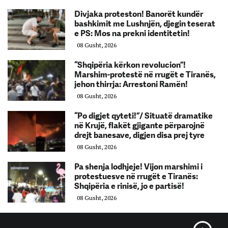
Divjaka proteston! Banorët kundër
bashkimit me Lushnjën, djegin teserat
e PS: Mos na prekni identitetin!
08 Gusht, 2026
“Shqipëria kërkon revolucion”!
Marshim-protestë në rrugët e Tiranës,
jehon thirrja: Arrestoni Ramën!
08 Gusht, 2026
“Po digjet qyteti!”/ Situatë dramatike
në Krujë, flakët gjigante përparojnë
drejt banesave, digjen disa prej tyre
08 Gusht, 2026
Pa shenja lodhjeje! Vijon marshimi i
protestuesve në rrugët e Tiranës:
Shqipëria e rinisë, jo e partisë!
08 Gusht, 2026