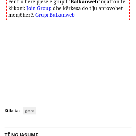
Për t’u bërë pjesë e grupit "
Balkanweb
" mjafton të
klikoni:
Join Group
dhe kërkesa do t’ju aprovohet
menjëherë.
Grupi Balkanweb
Etiketa:
gjosha
TË NGJASHME