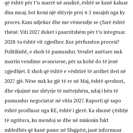
që është për t’u marrë në analizë, është se kanë kaluar
disa muaj. Sot kemi një shtyrje prej 4-5 muajsh nga ky
proces. Kam ndjekur dhe me vëmendje se çfarë është
thënë. Viti 2027 duket i paarritshëm për t’u integruar.
2028-ta është vit zgjedhor. Kur përfundon procesi?
Politikisht, e shoh të pamundur. Vendet anëtare nuk
marrin vendime avancuese, për sa kohë do të jenë
zgjedhjet. E shoh që është e vështirë të arrihet deri në
2027 gjë. Nëse nuk ka gjë të re në Maj, është qershori,
dhe vijojmë me shtyrje të mëtejshëm, ndaj i bën të
pamundur negociatat në vitin 2027. Raporti që sapo
është prodhuar nga KE, është i gjerë. Ka shumë çështje
të ngritura, ku mendoj se dhe në misionin fakt
mbledhës që kanë pasur në Shqipëri, janë informuar