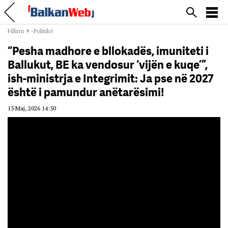
Fillimi
>
-Politikë
“Pesha madhore e bllokadës, imuniteti i
Ballukut, BE ka vendosur ‘vijën e kuqe’”,
ish-ministrja e Integrimit: Ja pse në 2027
është i pamundur anëtarësimi!
15 Maj, 2026 14:50