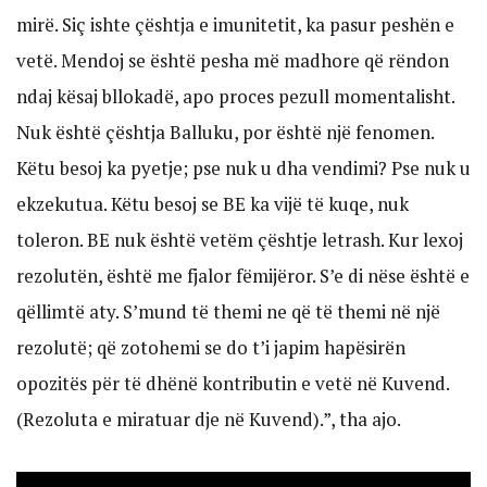
mirë. Siç ishte çështja e imunitetit, ka pasur peshën e
vetë. Mendoj se është pesha më madhore që rëndon
ndaj kësaj bllokadë, apo proces pezull momentalisht.
Nuk është çështja Balluku, por është një fenomen.
Këtu besoj ka pyetje; pse nuk u dha vendimi? Pse nuk u
ekzekutua. Këtu besoj se BE ka vijë të kuqe, nuk
toleron. BE nuk është vetëm çështje letrash. Kur lexoj
rezolutën, është me fjalor fëmijëror. S’e di nëse është e
qëllimtë aty. S’mund të themi ne që të themi në një
rezolutë; që zotohemi se do t’i japim hapësirën
opozitës për të dhënë kontributin e vetë në Kuvend.
(Rezoluta e miratuar dje në Kuvend).”, tha ajo.