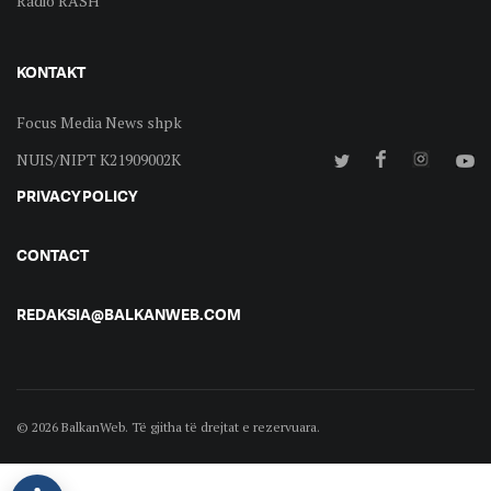
Radio RASH
KONTAKT
Focus Media News shpk
NUIS/NIPT K21909002K
PRIVACY POLICY
CONTACT
REDAKSIA@BALKANWEB.COM
© 2026 BalkanWeb. Të gjitha të drejtat e rezervuara.