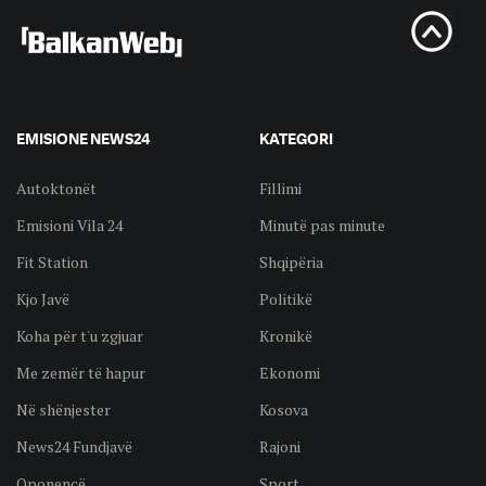
EMISIONE NEWS24
KATEGORI
Autoktonët
Fillimi
Emisioni Vila 24
Minutë pas minute
Fit Station
Shqipëria
Kjo Javë
Politikë
Koha për t'u zgjuar
Kronikë
Me zemër të hapur
Ekonomi
Në shënjester
Kosova
News24 Fundjavë
Rajoni
Oponencë
Sport