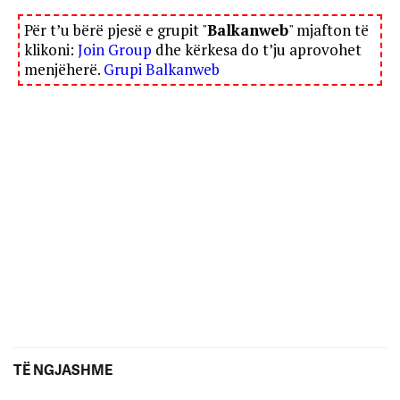
Për t’u bërë pjesë e grupit "
Balkanweb
" mjafton të
klikoni:
Join Group
dhe kërkesa do t’ju aprovohet
menjëherë.
Grupi Balkanweb
TË NGJASHME