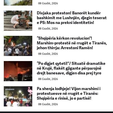
08 Gusht, 2026
Divjaka proteston! Banorët kundër
bashkimit me Lushnjën, djegin teserat
e PS: Mos na prekni identitetin!
08 Gusht, 2026
“Shqipëria kërkon revolucion”!
Marshim-protestë në rrugët e Tiranës,
jehon thirrja: Arrestoni Ramën!
08 Gusht, 2026
“Po digjet qyteti!”/ Situatë dramatike
në Krujë, flakët gjigante përparojnë
drejt banesave, digjen disa prej tyre
08 Gusht, 2026
Pa shenja lodhjeje! Vijon marshimi i
protestuesve në rrugët e Tiranës:
Shqipëria e rinisë, jo e partisë!
08 Gusht, 2026