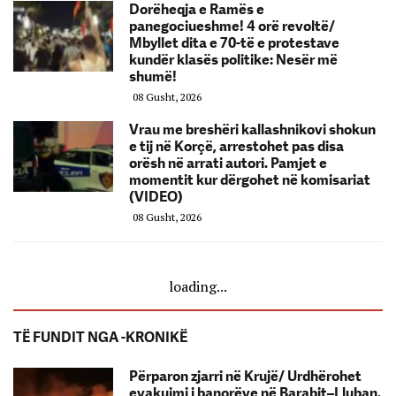
Dorëheqja e Ramës e
panegociueshme! 4 orë revoltë/
Mbyllet dita e 70-të e protestave
kundër klasës politike: Nesër më
shumë!
08 Gusht, 2026
Vrau me breshëri kallashnikovi shokun
e tij në Korçë, arrestohet pas disa
orësh në arrati autori. Pamjet e
momentit kur dërgohet në komisariat
(VIDEO)
08 Gusht, 2026
loading...
TË FUNDIT NGA -KRONIKË
Përparon zjarri në Krujë/ Urdhërohet
evakuimi i banorëve në Barabit–Lluban.