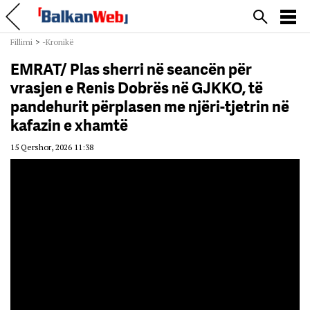
Fillimi
>
-Kronikë
EMRAT/ Plas sherri në seancën për
vrasjen e Renis Dobrës në GJKKO, të
pandehurit përplasen me njëri-tjetrin në
kafazin e xhamtë
15 Qershor, 2026 11:38