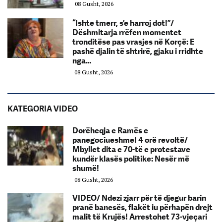
08 Gusht, 2026
“Ishte tmerr, s’e harroj dot!”/
Dëshmitarja rrëfen momentet
tronditëse pas vrasjes në Korçë: E
pashë djalin të shtrirë, gjaku i rridhte
nga…
08 Gusht, 2026
KATEGORIA VIDEO
Dorëheqja e Ramës e
panegociueshme! 4 orë revoltë/
Mbyllet dita e 70-të e protestave
kundër klasës politike: Nesër më
shumë!
08 Gusht, 2026
VIDEO/ Ndezi zjarr për të djegur barin
pranë banesës, flakët iu përhapën drejt
malit të Krujës! Arrestohet 73-vjeçari