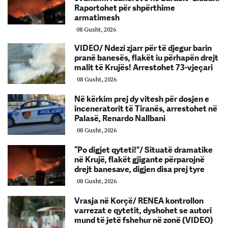
Raportohet për shpërthime
armatimesh
08 Gusht, 2026
VIDEO/ Ndezi zjarr për të djegur barin
pranë banesës, flakët iu përhapën drejt
malit të Krujës! Arrestohet 73-vjeçari
08 Gusht, 2026
Në kërkim prej dy vitesh për dosjen e
inceneratorit të Tiranës, arrestohet në
Palasë, Renardo Nallbani
08 Gusht, 2026
“Po digjet qyteti!”/ Situatë dramatike
në Krujë, flakët gjigante përparojnë
drejt banesave, digjen disa prej tyre
08 Gusht, 2026
Vrasja në Korçë/ RENEA kontrollon
varrezat e qytetit, dyshohet se autori
mund të jetë fshehur në zonë (VIDEO)