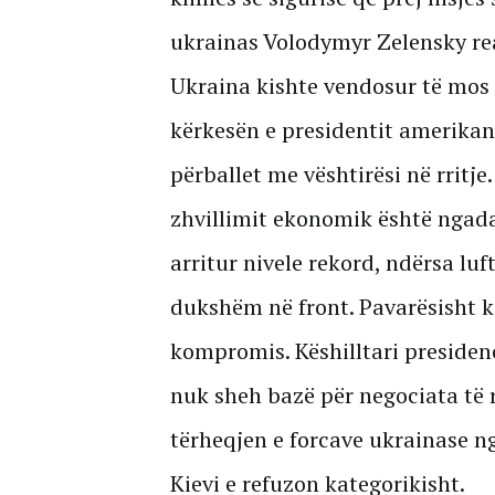
ukrainas Volodymyr Zelensky rea
Ukraina kishte vendosur të mos
kërkesën e presidentit amerika
përballet me vështirësi në rritje. 
zhvillimit ekonomik është ngada
arritur nivele rekord, ndërsa l
dukshëm në front. Pavarësisht kë
kompromis. Këshilltari presiden
nuk sheh bazë për negociata të
tërheqjen e forcave ukrainase ng
Kievi e refuzon kategorikisht.