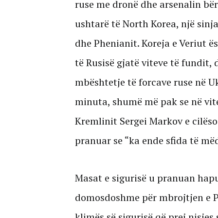
ruse me dronë dhe arsenalin bë
ushtarë të North Korea, një sinj
dhe Phenianit. Koreja e Veriut ës
të Rusisë gjatë viteve të fundit
mbështetje të forcave ruse në U
minuta, shumë më pak se në vite
Kremlinit Sergei Markov e cilëso
pranuar se “ka ende sfida të më
Masat e sigurisë u pranuan hapur
domosdoshme për mbrojtjen e Put
klimës së sigurisë që prej nisjes