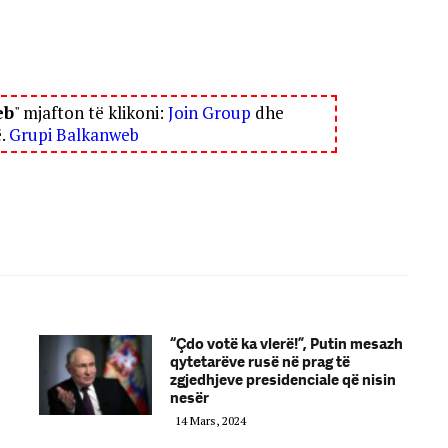
eb
" mjafton të klikoni:
Join Group
dhe
ë.
Grupi Balkanweb
“Çdo votë ka vlerë!”, Putin mesazh
qytetarëve rusë në prag të
zgjedhjeve presidenciale që nisin
nesër
14 Mars, 2024