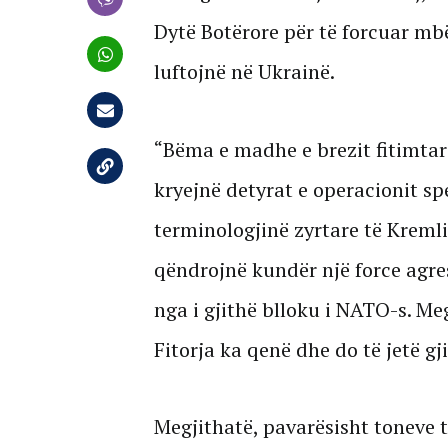
Dytë Botërore për të forcuar mb
luftojnë në Ukrainë.
“Bëma e madhe e brezit fitimtar
kryejnë detyrat e operacionit sp
terminologjinë zyrtare të Kremli
qëndrojnë kundër një force agre
nga i gjithë blloku i NATO-s. Me
Fitorja ka qenë dhe do të jetë gj
Megjithatë, pavarësisht toneve tr