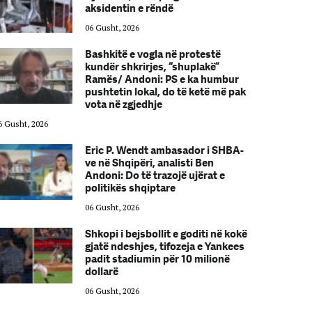
aksidentin e rëndë
06 Gusht, 2026
Bashkitë e vogla në protestë
kundër shkrirjes, “shuplakë”
Ramës/ Andoni: PS e ka humbur
pushtetin lokal, do të ketë më pak
vota në zgjedhje
6 Gusht, 2026
06 Gusht, 2026
Eric P. Wendt ambasador i SHBA-
ve në Shqipëri, analisti Ben
Andoni: Do të trazojë ujërat e
politikës shqiptare
06 Gusht, 2026
Shkopi i bejsbollit e goditi në kokë
gjatë ndeshjes, tifozeja e Yankees
padit stadiumin për 10 milionë
dollarë
06 Gusht, 2026