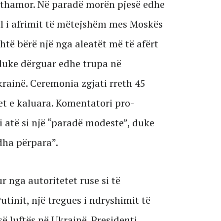
rthamor. Në paradë morën pjesë edhe
al i afrimit të mëtejshëm mes Moskës
htë bërë një nga aleatët më të afërt
, duke dërguar edhe trupa në
krainë. Ceremonia zgjati rreth 45
t e kaluara. Komentatori pro-
i atë si një “paradë modeste”, duke
dha përpara”.
 nga autoritetet ruse si të
init, një tregues i ndryshimit të
 së luftës në Ukrainë. Presidenti