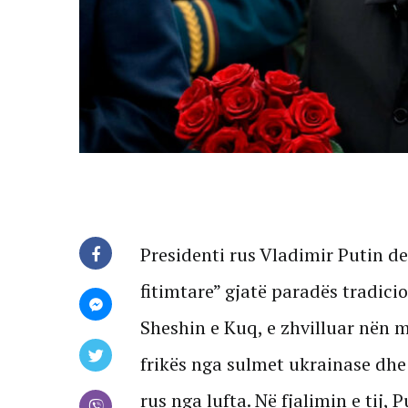
Presidenti rus Vladimir Putin de
fitimtare” gjatë paradës tradicio
Sheshin e Kuq, e zhvilluar nën 
frikës nga sulmet ukrainase dhe 
rus nga lufta. Në fjalimin e tij, 