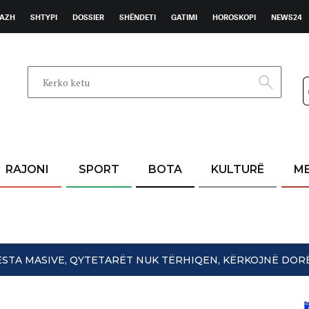
AZH
SHTYPI
DOSSIER
SHËNDETI
GATIMI
HOROSKOPI
NEWS24
RAJONI
SPORT
BOTA
KULTURË
M
OTESTA MASIVE, QYTETARËT NUK TËRHIQEN, KËRKOJNË DO