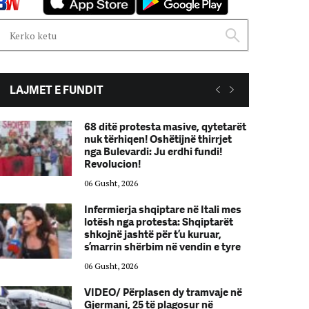
LAJMET E FUNDIT
68 ditë protesta masive, qytetarët
nuk tërhiqen! Oshëtijnë thirrjet
nga Bulevardi: Ju erdhi fundi!
Revolucion!
06 Gusht, 2026
Infermierja shqiptare në Itali mes
lotësh nga protesta: Shqiptarët
shkojnë jashtë për t’u kuruar,
s’marrin shërbim në vendin e tyre
06 Gusht, 2026
VIDEO/ Përplasen dy tramvaje në
Gjermani, 25 të plagosur në