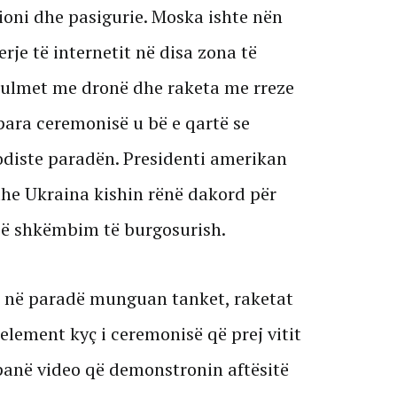
oni dhe pasigurie. Moska ishte nën
rje të internetit në disa zona të
 sulmet me dronë dhe raketa me rreze
para ceremonisë u bë e qartë se
odiste paradën. Presidenti amerikan
he Ukraina kishin rënë dakord për
jë shkëmbim të burgosurish.
 në paradë munguan tanket, raketat
element kyç i ceremonisë që prej vitit
t panë video që demonstronin aftësitë