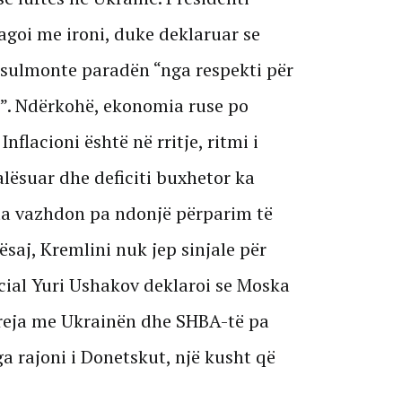
goi me ironi, duke deklaruar se
 sulmonte paradën “nga respekti për
n”. Ndërkohë, ekonomia ruse po
Inflacioni është në rritje, ritmi i
lësuar dhe deficiti buxhetor ka
ufta vazhdon pa ndonjë përparim të
saj, Kremlini nuk jep sinjale për
cial Yuri Ushakov deklaroi se Moska
 reja me Ukrainën dhe SHBA-të pa
a rajoni i Donetskut, një kusht që