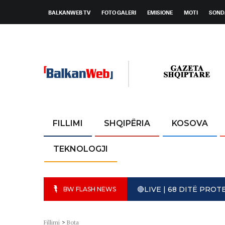
BALKANWEB TV
FOTO GALERI
EMISIONE
MOTI
SOND
FILLIMI
SHQIPËRIA
KOSOVA
TEKNOLOGJI
🔴LIVE | 68 DITË PR
BW FLASH NEWS
Fillimi
>
Bota