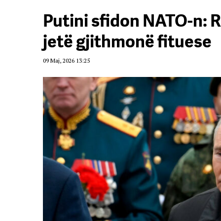
Putini sfidon NATO-n: R
jetë gjithmonë fituese
09 Maj, 2026 13:25