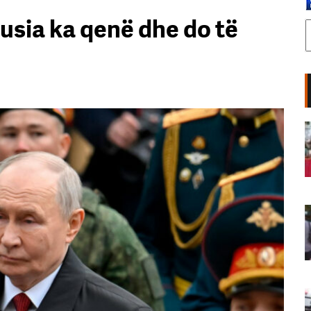
usia ka qenë dhe do të
68 ditë protesta masive, qytetarët
nuk tërhiqen! Oshëtijnë thirrjet
nga Bulevardi: Ju erdhi fundi!
Revolucion!
06 Gusht, 2026
Infermierja shqiptare në Itali mes
lotësh nga protesta: Shqiptarët
shkojnë jashtë për t’u kuruar,
s’marrin shërbim në vendin e tyre
06 Gusht, 2026
VIDEO/ Përplasen dy tramvaje në
Gjermani, 25 të plagosur në