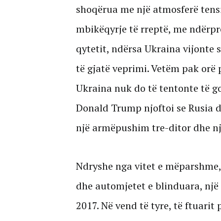
shoqërua me një atmosferë tensi
mbikëqyrje të rreptë, me ndërpre
qytetit, ndërsa Ukraina vijonte
të gjatë veprimi. Vetëm pak orë 
Ukraina nuk do të tentonte të g
Donald Trump njoftoi se Rusia d
një armëpushim tre-ditor dhe n
Ndryshe nga vitet e mëparshme,
dhe automjetet e blinduara, një 
2017. Në vend të tyre, të ftuari