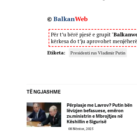
©
Balkan
Web
Për t’u bërë pjesë e grupit "
Balkanw
kërkesa do t’ju aprovohet menjëher
Etiketa:
Presidenti rus Vladimir Putin
TË NGJASHME
Përplasje me Lavrov? Putin bën
lëvizjen befasuese, emëron
zv.ministrin e Mbrojtjes në
Këshillin e Sigurisë
08 Nëntor, 2025