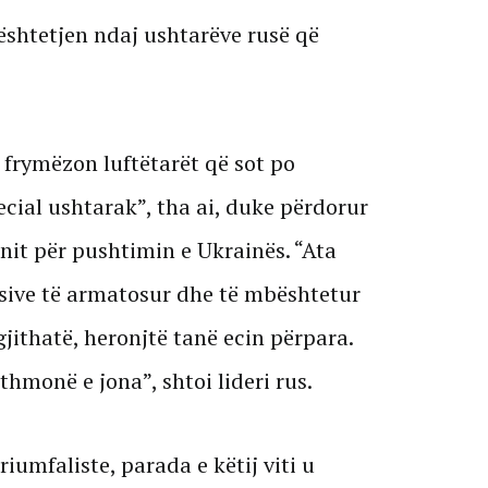
ështetjen ndaj ushtarëve rusë që
 frymëzon luftëtarët që sot po
ecial ushtarak”, tha ai, duke përdorur
nit për pushtimin e Ukrainës. “Ata
sive të armatosur dhe të mbështetur
gjithatë, heronjtë tanë ecin përpara.
ithmonë e jona”, shtoi lideri rus.
iumfaliste, parada e këtij viti u