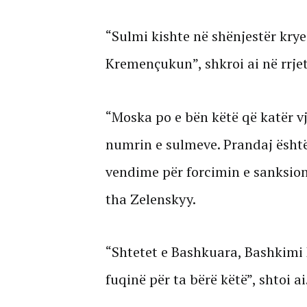
“Sulmi kishte në shënjestër krye
Kremençukun”, shkroi ai në rrjet
“Moska po e bën këtë që katër v
numrin e sulmeve. Prandaj ësht
vendime për forcimin e sanksion
tha Zelenskyy.
“Shtetet e Bashkuara, Bashkimi
fuqinë për ta bërë këtë”, shtoi ai