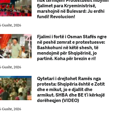
nuk tërhiqen! Protestuesit mbyllin
fjalimet para Kryeministrisë,
marshojnë në Bulevard: Ju erdhi
fundi! Revolucion!
6 Gusht, 2026
06 Gusht, 2026
Fjalimi i fortë i Osman Stafës ngre
në peshë zemrat e protestuesve:
Bashkohuni në këtë shesh, të
mendojmë për Shqipërinë, jo
partinë. Koha për brezin e ri!
6 Gusht, 2026
06 Gusht, 2026
Qytetari i drejtohet Ramës nga
protesta: Shqipëria është e Zotit
dhe e mikut, jo e djallit dhe
armikut. SHBA dhe BE t’i kërkojë
dorëheqjen (VIDEO)
6 Gusht, 2026
06 Gusht, 2026