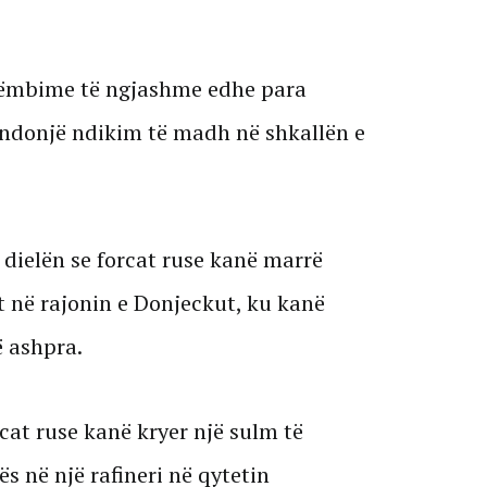
këmbime të ngjashme edhe para
 ndonjë ndikim të madh në shkallën e
ë dielën se forcat ruse kanë marrë
at në rajonin e Donjeckut, ku kanë
 ashpra.
rcat ruse kanë kryer një sulm të
 në një rafineri në qytetin