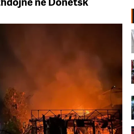
zhdojnë në Donetsk
Shpërthim në një minibus në
periferi të Damaskut, dy të vrarë
dhe 13 të plagosur
06 Gusht, 2026
“Poshtë patronazhistët”, revolta e
68-të kundër qeverisë,
protestuesit thirrje qytetarëve:
Bashkohuni me ne!
06 Gusht, 2026
“O milet, Rama ka siklet!”,
protestuesit marshojnë drejt ish-
Bllokut: Shqipëria e shqiptarëve!
06 Gusht, 2026
68 ditë protesta masive, qytetarët