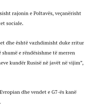
sisht rajonin e Poltavës, veçanërisht
et sociale.
jet dhe është vazhdimisht duke rritur
ë shumë e rëndësishme të merren
eve kundër Rusisë në javët në vijim”,
 Evropian dhe vendet e G7-ës kanë
.