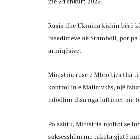
më 24 shkurt 2022.
Rusia dhe Ukraina kishin bërë 
bisedimeve në Stamboll, por pa
armiqësive.
Ministria ruse e Mbrojtjes tha t
kontrollin e Malinivkës, një fsh
ndodhur disa nga luftimet më të
Po ashtu, Ministria njoftoi se fo
suksesshëm me raketa gjatë natës