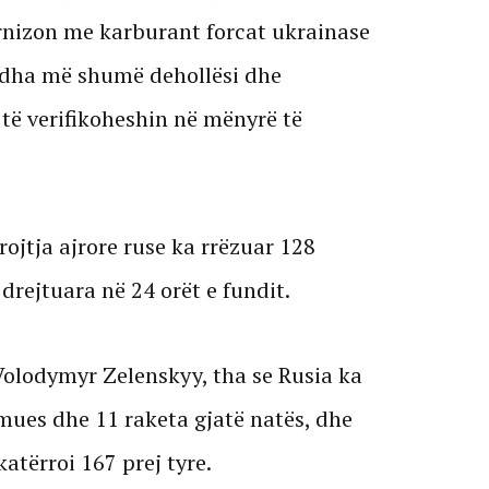
urnizon me karburant forcat ukrainase
k dha më shumë dehollësi dhe
të verifikoheshin në mënyrë të
rojtja ajrore ruse ka rrëzuar 128
drejtuara në 24 orët e fundit.
Volodymyr Zelenskyy, tha se Rusia ka
mues dhe 11 raketa gjatë natës, dhe
atërroi 167 prej tyre.