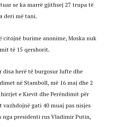
tuar se ka marrë gjithsej 27 trupa të
a deri më tani.
që citojnë burime anonime, Moska nuk
it të 15 qershorit.
disa herë të burgosur lufte dhe
edimet në Stamboll, më 16 maj dhe 2
hirrjet e Kievit dhe Perëndimit për
 vazhdojnë gati 40 muaj pas nisjes
s nga presidenti rus Vladimir Putin,