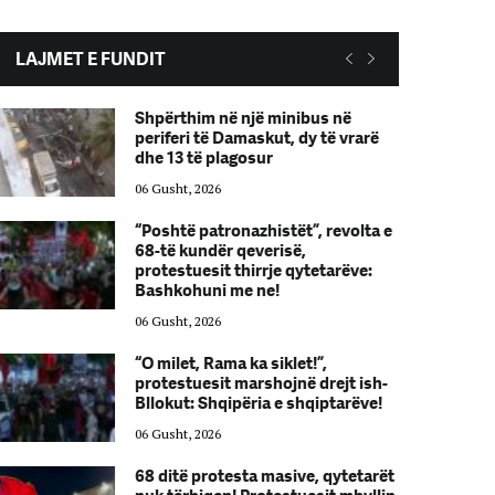
LAJMET E FUNDIT
Shpërthim në një minibus në
periferi të Damaskut, dy të vrarë
dhe 13 të plagosur
06 Gusht, 2026
“Poshtë patronazhistët”, revolta e
68-të kundër qeverisë,
protestuesit thirrje qytetarëve:
Bashkohuni me ne!
06 Gusht, 2026
“O milet, Rama ka siklet!”,
protestuesit marshojnë drejt ish-
Bllokut: Shqipëria e shqiptarëve!
06 Gusht, 2026
68 ditë protesta masive, qytetarët