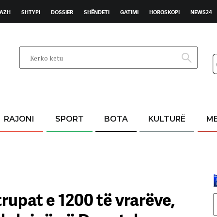
AZH
SHTYPI
DOSSIER
SHËNDETI
GATIMI
HOROSKOPI
NEWS24
RAJONI
SPORT
BOTA
KULTURË
M
rupat e 1200 të vrarëve,