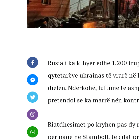
Rusia i ka kthyer edhe 1.200 trup
qytetarëve ukrainas të vrarë në 
dielën. Ndërkohë, luftime të as
pretendoi se ka marrë nën kontro
Riatdhesimet po kryhen pas dy 
për paqe në Stamboll, të cilat