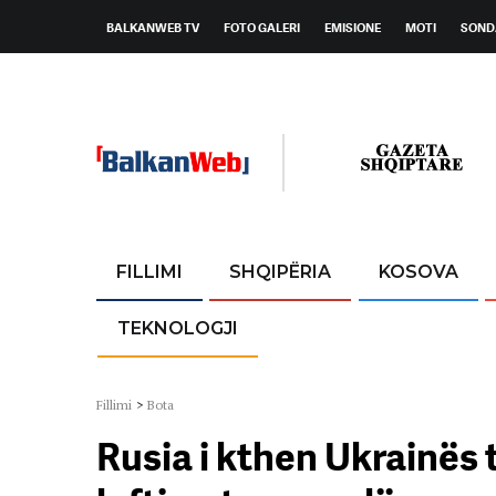
BALKANWEB TV
FOTO GALERI
EMISIONE
MOTI
SOND
FILLIMI
SHQIPËRIA
KOSOVA
TEKNOLOGJI
Fillimi
>
Bota
Rusia i kthen Ukrainës t