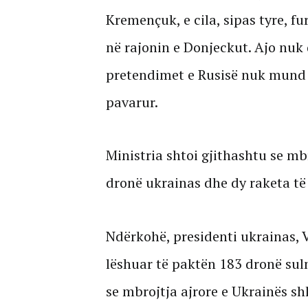
Kremençuk, e cila, sipas tyre, f
në rajonin e Donjeckut. Ajo nu
pretendimet e Rusisë nuk mund 
pavarur.
Ministria shtoi gjithashtu se mb
dronë ukrainas dhe dy raketa të 
Ndërkohë, presidenti ukrainas, 
lëshuar të paktën 183 dronë sul
se mbrojtja ajrore e Ukrainës shk