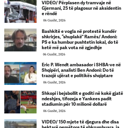
VIDEO/ Përplasen dy tramvaje në
Gjermani, 25 të plagosur në aksidentin
e rëndë
06 Gusht, 2026
Bashkitë e vogla në protestë kundër
shkrirjes, “shuplakë” Ramës/ Andoni:
PS e ka humbur pushtetin lokal, do të
ketë më pak vota në zgjedhje
06 Gusht, 2026
Eric P. Wendt ambasador i SHBA-ve në
Shqipëri, analisti Ben Andoni: Do të
trazojë ujërat e politikës shqiptare
06 Gusht, 2026
Shkopi i bejsbollit e goditi në kokë gjatë
ndeshjes, tifozeja e Yankees padit
stadiumin për 10 milionë dollarë
06 Gusht, 2026
VIDEO/ 150 mjete të djegura dhe disa
hektarë pemëtore të shkrumbuara, ja