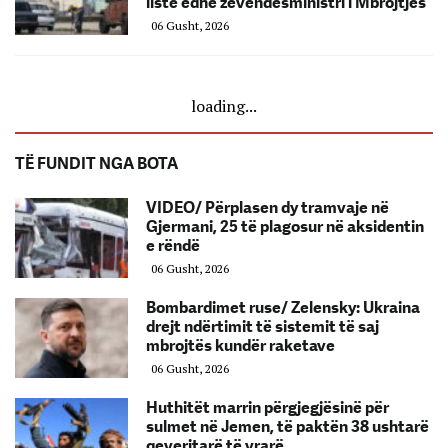
listë edhe zëvendësministri i Mbrojtjes
06 Gusht, 2026
loading...
TË FUNDIT NGA BOTA
VIDEO/ Përplasen dy tramvaje në
Gjermani, 25 të plagosur në aksidentin
e rëndë
06 Gusht, 2026
Bombardimet ruse/ Zelensky: Ukraina
drejt ndërtimit të sistemit të saj
mbrojtës kundër raketave
06 Gusht, 2026
Huthitët marrin përgjegjësinë për
sulmet në Jemen, të paktën 38 ushtarë
qeveritarë të vrarë