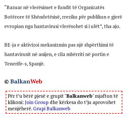
“Bazuar në vlerësimet e fundit të Organizatës
Botërore të Shëndetësisë, rreziku për publikun e gjerë
evropian nga hantavirusi vlerësohet si i ulët”, tha ajo.
BE-ja e aktivizoi mekanizmin pas një shpërthimi të
hantavirusit në anijen, e cila mbërriti në portin e
Tenerife-s, Spanjë.
©
Balkan
Web
Për t’u bërë pjesë e grupit "
Balkanweb
" mjafton të
klikoni:
Join Group
dhe kërkesa do t’ju aprovohet
menjëherë.
Grupi Balkanweb