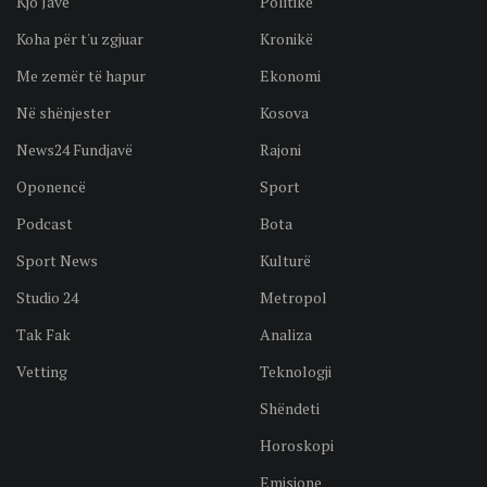
Kjo Javë
Politikë
Koha për t'u zgjuar
Kronikë
Me zemër të hapur
Ekonomi
Në shënjester
Kosova
News24 Fundjavë
Rajoni
Oponencë
Sport
Podcast
Bota
Sport News
Kulturë
Studio 24
Metropol
Tak Fak
Analiza
Vetting
Teknologji
Shëndeti
Horoskopi
Emisione