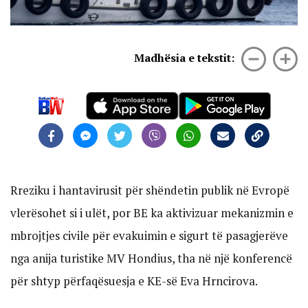
Madhësia e tekstit:
Rreziku i hantavirusit për shëndetin publik në Evropë
vlerësohet si i ulët, por BE ka aktivizuar mekanizmin e
mbrojtjes civile për evakuimin e sigurt të pasagjerëve
nga anija turistike MV Hondius, tha në një konferencë
për shtyp përfaqësuesja e KE-së Eva Hrncirova.