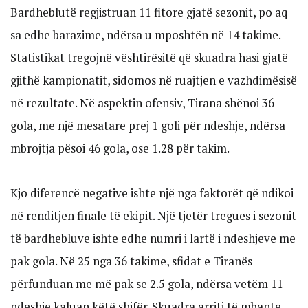
Bardheblutë regjistruan 11 fitore gjatë sezonit, po aq
sa edhe barazime, ndërsa u mposhtën në 14 takime.
Statistikat tregojnë vështirësitë që skuadra hasi gjatë
gjithë kampionatit, sidomos në ruajtjen e vazhdimësisë
në rezultate. Në aspektin ofensiv, Tirana shënoi 36
gola, me një mesatare prej 1 goli për ndeshje, ndërsa
mbrojtja pësoi 46 gola, ose 1.28 për takim.
Kjo diferencë negative ishte një nga faktorët që ndikoi
në renditjen finale të ekipit. Një tjetër tregues i sezonit
të bardhebluve ishte edhe numri i lartë i ndeshjeve me
pak gola. Në 25 nga 36 takime, sfidat e Tiranës
përfunduan me më pak se 2.5 gola, ndërsa vetëm 11
ndeshje kaluan këtë shifër. Skuadra arriti të mbante