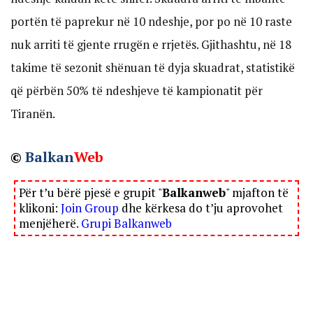
portën të paprekur në 10 ndeshje, por po në 10 raste
nuk arriti të gjente rrugën e rrjetës. Gjithashtu, në 18
takime të sezonit shënuan të dyja skuadrat, statistikë
që përbën 50% të ndeshjeve të kampionatit për
Tiranën.
©
Balkan
Web
Për t’u bërë pjesë e grupit "
Balkanweb
" mjafton të
klikoni:
Join Group
dhe kërkesa do t’ju aprovohet
menjëherë.
Grupi Balkanweb