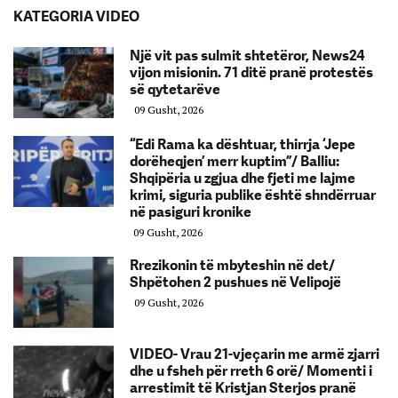
KATEGORIA VIDEO
Një vit pas sulmit shtetëror, News24
vijon misionin. 71 ditë pranë protestës
së qytetarëve
09 Gusht, 2026
“Edi Rama ka dështuar, thirrja ‘Jepe
dorëheqjen’ merr kuptim”/ Balliu:
Shqipëria u zgjua dhe fjeti me lajme
krimi, siguria publike është shndërruar
në pasiguri kronike
09 Gusht, 2026
Rrezikonin të mbyteshin në det/
Shpëtohen 2 pushues në Velipojë
09 Gusht, 2026
VIDEO- Vrau 21-vjeçarin me armë zjarri
dhe u fsheh për rreth 6 orë/ Momenti i
arrestimit të Kristjan Sterjos pranë