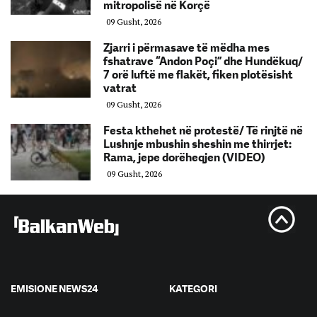
mitropolisë në Korçë
09 Gusht, 2026
Zjarri i përmasave të mëdha mes
fshatrave “Andon Poçi” dhe Hundëkuq/
7 orë luftë me flakët, fiken plotësisht
vatrat
09 Gusht, 2026
Festa kthehet në protestë/ Të rinjtë në
Lushnje mbushin sheshin me thirrjet:
Rama, jepe dorëheqjen (VIDEO)
09 Gusht, 2026
EMISIONE NEWS24
KATEGORI