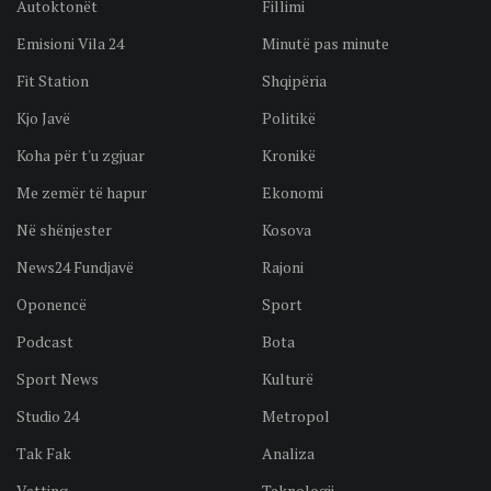
Autoktonët
Fillimi
Emisioni Vila 24
Minutë pas minute
Fit Station
Shqipëria
Kjo Javë
Politikë
Koha për t'u zgjuar
Kronikë
Me zemër të hapur
Ekonomi
Në shënjester
Kosova
News24 Fundjavë
Rajoni
Oponencë
Sport
Podcast
Bota
Sport News
Kulturë
Studio 24
Metropol
Tak Fak
Analiza
Vetting
Teknologji