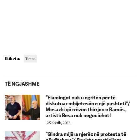
Etiketa:
Tirana
TË NGJASHME
“Flamingot nuk u ngritën për të
diskutuar mbijetesën e një pushteti”/
Mesazhi që rrëzon thirrjen e Ramës,
artisti: Besa nuk negociohet!
25 Korrik, 2026
“Qindra mijëra njerëz në protesta të