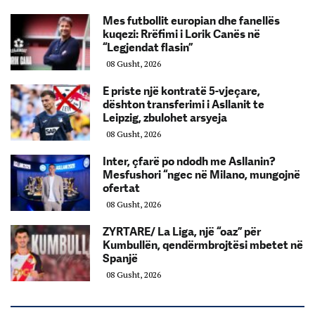
Mes futbollit europian dhe fanellës
kuqezi: Rrëfimi i Lorik Canës në
“Legjendat flasin”
08 Gusht, 2026
E priste një kontratë 5-vjeçare,
dështon transferimi i Asllanit te
Leipzig, zbulohet arsyeja
08 Gusht, 2026
Inter, çfarë po ndodh me Asllanin?
Mesfushori “ngec në Milano, mungojnë
ofertat
08 Gusht, 2026
ZYRTARE/ La Liga, një “oaz” për
Kumbullën, qendërmbrojtësi mbetet në
Spanjë
08 Gusht, 2026