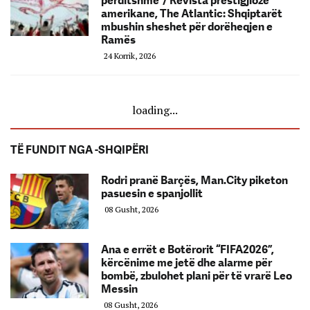
përditshme”/ Revista prestigjioze
amerikane, The Atlantic: Shqiptarët
mbushin sheshet për dorëheqjen e
Ramës
24 Korrik, 2026
loading...
TË FUNDIT NGA -SHQIPËRI
Rodri pranë Barçës, Man.City piketon
pasuesin e spanjollit
08 Gusht, 2026
Ana e errët e Botërorit “FIFA2026”,
kërcënime me jetë dhe alarme për
bombë, zbulohet plani për të vrarë Leo
Messin
08 Gusht, 2026