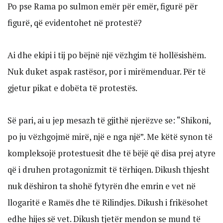
Po pse Rama po sulmon emër për emër, figurë për
figurë, që evidentohet në protestë?
Ai dhe ekipi i tij po bëjnë një vëzhgim të hollësishëm.
Nuk duket aspak rastësor, por i mirëmenduar. Për të
gjetur pikat e dobëta të protestës.
Së pari, ai u jep mesazh të gjithë njerëzve se: “Shikoni,
po ju vëzhgojmë mirë, një e nga një”. Me këtë synon të
kompleksojë protestuesit dhe të bëjë që disa prej atyre
që i druhen protagonizmit të tërhiqen. Dikush thjesht
nuk dëshiron ta shohë fytyrën dhe emrin e vet në
llogaritë e Ramës dhe të Rilindjes. Dikush i frikësohet
edhe hijes së vet. Dikush tjetër mendon se mund të