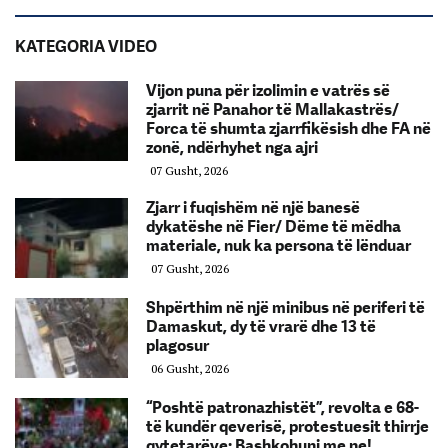
KATEGORIA VIDEO
Vijon puna për izolimin e vatrës së
zjarrit në Panahor të Mallakastrës/
Forca të shumta zjarrfikësish dhe FA në
zonë, ndërhyhet nga ajri
07 Gusht, 2026
Zjarr i fuqishëm në një banesë
dykatëshe në Fier/ Dëme të mëdha
materiale, nuk ka persona të lënduar
07 Gusht, 2026
Shpërthim në një minibus në periferi të
Damaskut, dy të vrarë dhe 13 të
plagosur
06 Gusht, 2026
“Poshtë patronazhistët”, revolta e 68-
të kundër qeverisë, protestuesit thirrje
qytetarëve: Bashkohuni me ne!