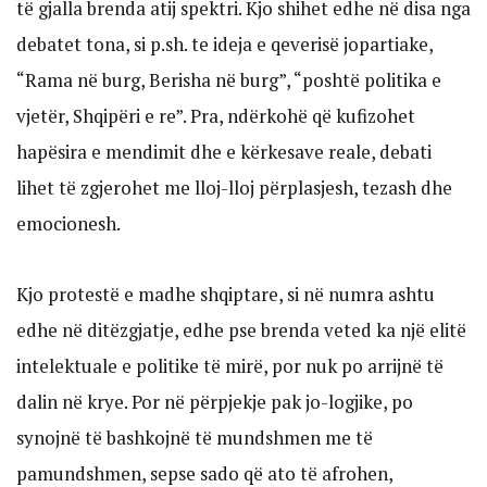
të gjalla brenda atij spektri. Kjo shihet edhe në disa nga
debatet tona, si p.sh. te ideja e qeverisë jopartiake,
“Rama në burg, Berisha në burg”, “poshtë politika e
vjetër, Shqipëri e re”. Pra, ndërkohë që kufizohet
hapësira e mendimit dhe e kërkesave reale, debati
lihet të zgjerohet me lloj-lloj përplasjesh, tezash dhe
emocionesh.
Kjo protestë e madhe shqiptare, si në numra ashtu
edhe në ditëzgjatje, edhe pse brenda veted ka një elitë
intelektuale e politike të mirë, por nuk po arrijnë të
dalin në krye. Por në përpjekje pak jo-logjike, po
synojnë të bashkojnë të mundshmen me të
pamundshmen, sepse sado që ato të afrohen,