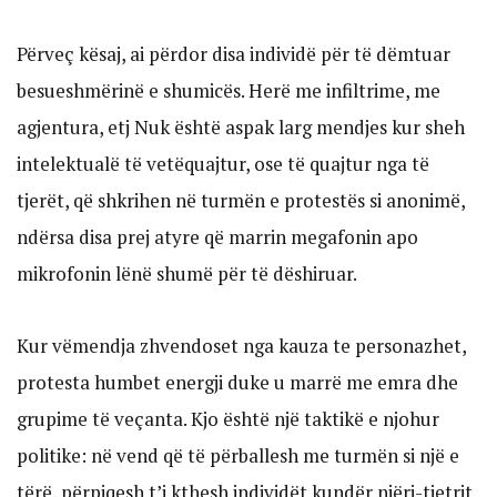
Përveç kësaj, ai përdor disa individë për të dëmtuar
besueshmërinë e shumicës. Herë me infiltrime, me
agjentura, etj Nuk është aspak larg mendjes kur sheh
intelektualë të vetëquajtur, ose të quajtur nga të
tjerët, që shkrihen në turmën e protestës si anonimë,
ndërsa disa prej atyre që marrin megafonin apo
mikrofonin lënë shumë për të dëshiruar.
Kur vëmendja zhvendoset nga kauza te personazhet,
protesta humbet energji duke u marrë me emra dhe
grupime të veçanta. Kjo është një taktikë e njohur
politike: në vend që të përballesh me turmën si një e
tërë, përpiqesh t’i kthesh individët kundër njëri-tjetrit