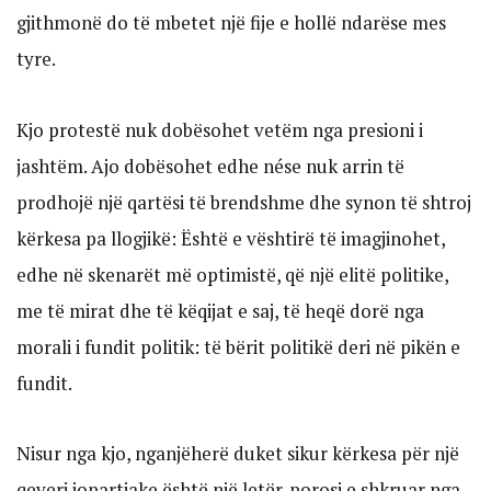
gjithmonë do të mbetet një fije e hollë ndarëse mes
tyre.
Kjo protestë nuk dobësohet vetëm nga presioni i
jashtëm. Ajo dobësohet edhe nése nuk arrin të
prodhojë një qartësi të brendshme dhe synon të shtroj
kërkesa pa llogjikë: Është e vështirë të imagjinohet,
edhe në skenarët më optimistë, që një elitë politike,
me të mirat dhe të këqijat e saj, të heqë dorë nga
morali i fundit politik: të bërit politikë deri në pikën e
fundit.
Nisur nga kjo, nganjëherë duket sikur kërkesa për një
qeveri jopartiake është një letër-porosi e shkruar nga