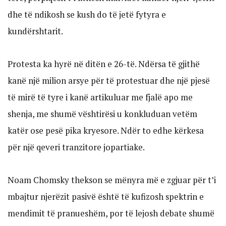
dhe të ndikosh se kush do të jetë fytyra e
kundërshtarit.
Protesta ka hyrë në ditën e 26-të. Ndërsa të gjithë
kanë një milion arsye për të protestuar dhe një pjesë
të mirë të tyre i kanë artikuluar me fjalë apo me
shenja, me shumë vështirësi u konkluduan vetëm
katër ose pesë pika kryesore. Ndër to edhe kërkesa
për një qeveri tranzitore jopartiake.
Noam Chomsky thekson se mënyra më e zgjuar për t’i
mbajtur njerëzit pasivë është të kufizosh spektrin e
mendimit të pranueshëm, por të lejosh debate shumë