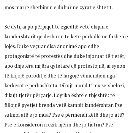
mos marrë shërbimin e duhur në zyrat e shtetit.
Së dyti, ai po përpiqet të zgjedhë vetë ekipin e
kundërshtarit që dëshiron të ketë përballë në fushën e
lojës. Duke veçuar disa anonimë apo edhe
protagonistë të protestës dhe duke injoruar të tjerët,
apo dhjetëra mijëra qytetarë që protestojnë, ai synon
të krijojë çoroditje dhe të largojë vëmendjen nga
kërkesat e përbashkëta. Dikujt mund t’i nxisë xhelozi,
dikujt tjetër përçarje. Logjika është e thjeshtë: të
fillojnë pyetjet brenda vetë kampit kundërshtar. Pse
sulmoi atë e jo mua? Pse e përmendi këtë dhe jo atë?
Pse e konsideron rrezik njërin dhe jo tjetrin? Pse