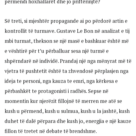
përmendi hoxhallarët dhe jo priftërinjtë?
Së treti, si mjeshtër propagande ai po përdorë artin e
kontrollit të turmave. Gustave Le Bon në analizat e tij
mbi turmat, thekson se një masë e bashkuar është më
e vështirë për t’u përballuar sesa një turmë e
shpërndarë në individë. Prandaj një nga mënyrat më të
vjetra të pushtetit është ta zhvendosë përplasjen nga
ideja te personi, nga kauza te emri, nga kërkesa e
përbashkët te protagonisti i radhës. Sepse në
momentin kur njerëzit fillojnë të merren me atë se
kush u përmend, kush u sulmua, kush u la jashtë, kush
duhet të dalë përpara dhe kush jo, energjia e një kauze
fillon të tretet në debate të brendshme.