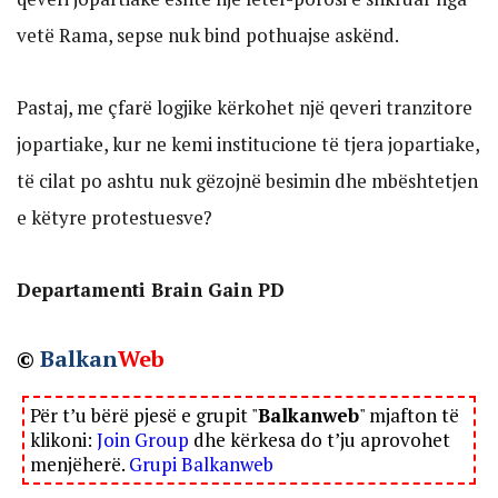
vetë Rama, sepse nuk bind pothuajse askënd.
Pastaj, me çfarë logjike kërkohet një qeveri tranzitore
jopartiake, kur ne kemi institucione të tjera jopartiake,
të cilat po ashtu nuk gëzojnë besimin dhe mbështetjen
e këtyre protestuesve?
Departamenti Brain Gain PD
©
Balkan
Web
Për t’u bërë pjesë e grupit "
Balkanweb
" mjafton të
klikoni:
Join Group
dhe kërkesa do t’ju aprovohet
menjëherë.
Grupi Balkanweb