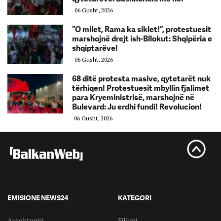
06 Gusht, 2026
“O milet, Rama ka siklet!”, protestuesit
marshojnë drejt ish-Bllokut: Shqipëria e
shqiptarëve!
06 Gusht, 2026
68 ditë protesta masive, qytetarët nuk
tërhiqen! Protestuesit mbyllin fjalimet
para Kryeministrisë, marshojnë në
Bulevard: Ju erdhi fundi! Revolucion!
06 Gusht, 2026
EMISIONE NEWS24
KATEGORI
Autoktonët
Fillimi