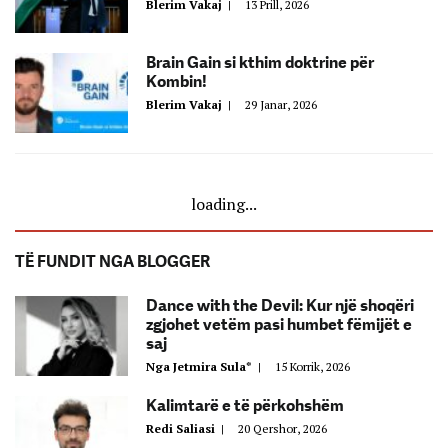
Blerim Vakaj
|
13 Prill, 2026
Brain Gain si kthim doktrine për
Kombin!
Blerim Vakaj
|
29 Janar, 2026
loading...
TË FUNDIT NGA BLOGGER
Dance with the Devil: Kur një shoqëri
zgjohet vetëm pasi humbet fëmijët e
saj
Nga Jetmira Sula*
|
15 Korrik, 2026
Kalimtarë e të përkohshëm
Redi Saliasi
|
20 Qershor, 2026