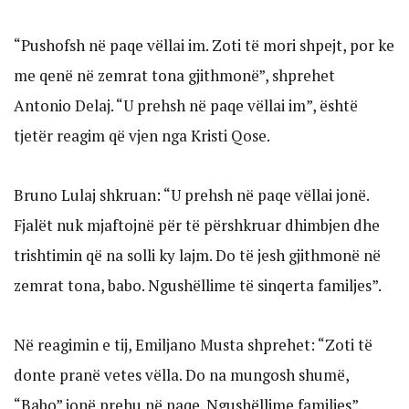
“Pushofsh në paqe vëllai im. Zoti të mori shpejt, por ke
me qenë në zemrat tona gjithmonë”, shprehet
Antonio Delaj. “U prehsh në paqe vëllai im”, është
tjetër reagim që vjen nga Kristi Qose.
Bruno Lulaj shkruan: “U prehsh në paqe vëllai jonë.
Fjalët nuk mjaftojnë për të përshkruar dhimbjen dhe
trishtimin që na solli ky lajm. Do të jesh gjithmonë në
zemrat tona, babo. Ngushëllime të sinqerta familjes”.
Në reagimin e tij, Emiljano Musta shprehet: “Zoti të
donte pranë vetes vëlla. Do na mungosh shumë,
“Babo” jonë prehu në paqe. Ngushëllime familjes”.