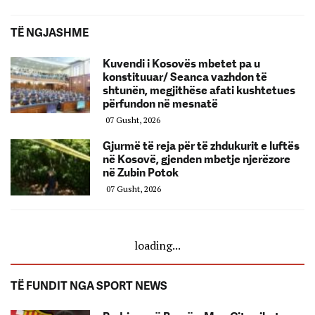
TË NGJASHME
Kuvendi i Kosovës mbetet pa u
konstituuar/ Seanca vazhdon të
shtunën, megjithëse afati kushtetues
përfundon në mesnatë
07 Gusht, 2026
Gjurmë të reja për të zhdukurit e luftës
në Kosovë, gjenden mbetje njerëzore
në Zubin Potok
07 Gusht, 2026
loading...
TË FUNDIT NGA SPORT NEWS