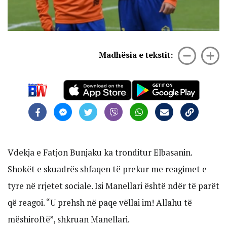
Madhësia e tekstit:
Vdekja e Fatjon Bunjaku ka tronditur Elbasanin.
Shokët e skuadrës shfaqen të prekur me reagimet e
tyre në rrjetet sociale. Isi Manellari është ndër të parët
që reagoi. “U prehsh në paqe vëllai im! Allahu të
mëshiroftë”, shkruan Manellari.