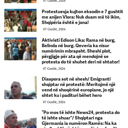
07 Gusht, 2026
Protestuesja kujton eksodin e 7 gushtit
me anijen Vlora: Nuk duam më të ikim,
Shqipëria është e jona!
07 Gusht, 2026
Aktivisti Edison Lika: Rama në burg,
Belinda në burg. Qeveria ka nisur
numërimin mbrapsht. Sheshi plot,
përgjigje për ata që mendojnë se
protesta do të shuhet deri në shtator!
07 Gusht, 2026
Diaspora sot në shesh/ Emigranti
shqiptar në protestë: Meritojmë një
vend në shoqërinë europiane, jo një
shtet ku i padituri bëhet hero
07 Gusht, 2026
“Po mos të ishte News24, protesta do
të ishte shuar”/ Shqiptari nga
Gjermania ia numëron Ramës: Na ka