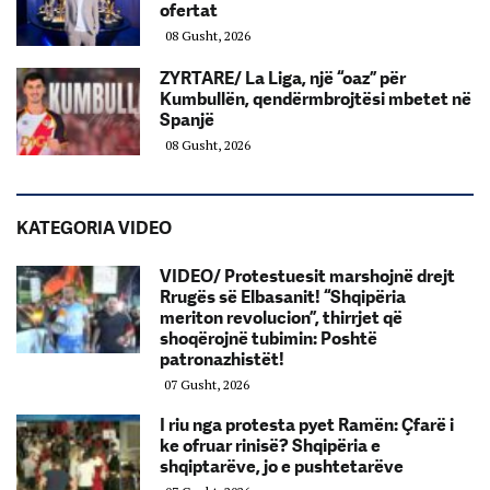
ofertat
08 Gusht, 2026
ZYRTARE/ La Liga, një “oaz” për
Kumbullën, qendërmbrojtësi mbetet në
Spanjë
08 Gusht, 2026
KATEGORIA VIDEO
VIDEO/ Protestuesit marshojnë drejt
Rrugës së Elbasanit! “Shqipëria
meriton revolucion”, thirrjet që
shoqërojnë tubimin: Poshtë
patronazhistët!
07 Gusht, 2026
I riu nga protesta pyet Ramën: Çfarë i
ke ofruar rinisë? Shqipëria e
shqiptarëve, jo e pushtetarëve