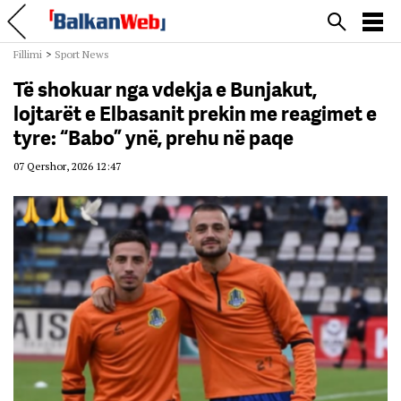
Fillimi
>
Sport News
Të shokuar nga vdekja e Bunjakut,
lojtarët e Elbasanit prekin me reagimet e
tyre: “Babo” ynë, prehu në paqe
07 Qershor, 2026 12:47