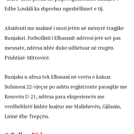
Edhe Loukili ka shprehur ngushëllimet e tij.
Aksidenti me makinë i mori jetën në mënyrë tragjike
Bunjakut. Futbollisti i Elbasanit ndërroi jetë sot pas
mesnate, ndërsa ishte duke udhëtuar në rrugën
Prishtinë-Mitrovicë.
Bunjaku u afrua tek Elbasani në verën e kaluar.
Sulmuesi 22-vjeçar po ashtu regjistronte paraqitje me
Kosovën U-21, ndërsa para eksperiencës me
verdheblutë kishte luajtur me Malishevën, Gjilanin,
Lirinë dhe Trepçën.