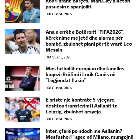
Rodri pranë Barçës, Man.City piketon
pasuesin e spanjollit
08 Gusht, 2026
Ana e errët e Botërorit “FIFA2026”,
kërcënime me jetë dhe alarme për
bombë, zbulohet plani për të vrarë Leo
Messin
08 Gusht, 2026
Mes futbollit europian dhe fanellës
kuqezi: Rrëfimi i Lorik Canës në
“Legjendat flasin”
08 Gusht, 2026
E priste një kontratë 5-vjeçare,
dështon transferimi i Asllanit te
Leipzig, zbulohet arsyeja
08 Gusht, 2026
Inter, çfarë po ndodh me Asllanin?
Mesfushori “ngec në Milano, mungojnë