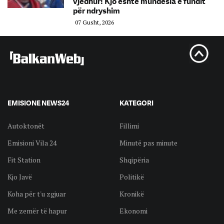
vjedhur! Kjo është mundësia e fundit
për ndryshim
07 Gusht, 2026
EMISIONE NEWS24
KATEGORI
Autoktonët
Fillimi
Emisioni Vila 24
Minutë pas minute
Fit Station
Shqipëria
Kjo Javë
Politikë
Koha për t'u zgjuar
Kronikë
Me zemër të hapur
Ekonomi