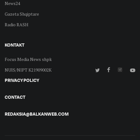
News24
Gazeta Shqiptare
Radio RASH
KONTAKT
Focus Media News shpk
NUIS/NIPT K21909002K
PRIVACY POLICY
CONTACT
REDAKSIA@BALKANWEB.COM