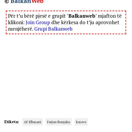
©
Balkan
Web
Për t’u bërë pjesë e grupit "
Balkanweb
" mjafton të
klikoni:
Join Group
dhe kërkesa do t’ju aprovohet
menjëherë.
Grupi Balkanweb
Etiketa:
AF Elbasani
Fatjon Bunjaku
kosove