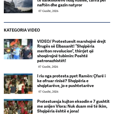
të sanksioneve ndaj Rusisë, tarifa për
naftën dhe gazin natyror
07 Gusht, 2026
KATEGORIA VIDEO
VIDEO/ Protestuesit marshojnë drejt
Rrugës së Elbasanit! “Shqipëria
meriton revolucion”, thirrjet që
shoqërojnë tubimin: Poshtë
patronazhistët!
07 Gusht, 2026
I riu nga protesta pyet Ramën: Çfarë i
ke ofruar rinisë? Shqipëria e
shqiptarëve, jo e pushtetarëve
07 Gusht, 2026
Protestuesja kujton eksodin e 7 gushtit
me anijen Vlora: Nuk duam më të ikim,
Shqipëria është e jona!