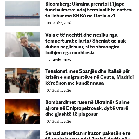
Bloomberg: Ukraina premtoi t’i japë
fund sulmeve ndaj terminalit të naftës
të lidhur me SHBA në Detin e Zi
08 Gusht, 2026
Vala e të nxehtit dhe rreziku nga
temperturat e larta/ Shenjat që nuk
duhen neglizhuar, si të shmangim
lodhjen nga nxehtësia
07 Gusht, 2026
Tensionet mes Spanjës dhe Italisë për
krizën e emigrantëve në Ceuta, Madridi
kërcënon me kundërmasa
07 Gusht, 2026
Bombardimet ruse në Ukrainë/ Sulme
ajrore në Dnipropetrovsk, dy të vrarë
dhe gjashtë të plagosur
07 Gusht, 2026
Senati amerikan miraton paketën e re