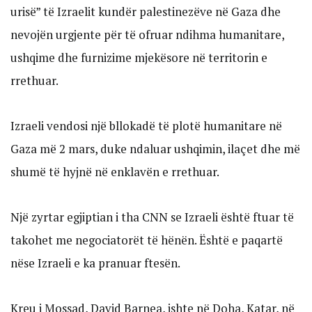
urisë” të Izraelit kundër palestinezëve në Gaza dhe
nevojën urgjente për të ofruar ndihma humanitare,
ushqime dhe furnizime mjekësore në territorin e
rrethuar.
Izraeli vendosi një bllokadë të plotë humanitare në
Gaza më 2 mars, duke ndaluar ushqimin, ilaçet dhe më
shumë të hyjnë në enklavën e rrethuar.
Një zyrtar egjiptian i tha CNN se Izraeli është ftuar të
takohet me negociatorët të hënën. Është e paqartë
nëse Izraeli e ka pranuar ftesën.
Kreu i Mossad, David Barnea, ishte në Doha, Katar, në