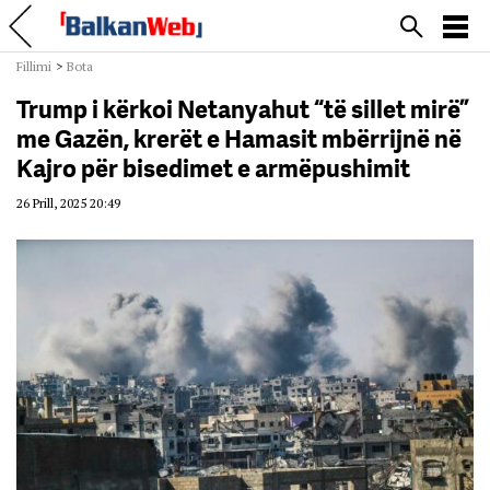
Fillimi
>
Bota
Trump i kërkoi Netanyahut “të sillet mirë”
me Gazën, krerët e Hamasit mbërrijnë në
Kajro për bisedimet e armëpushimit
26 Prill, 2025 20:49