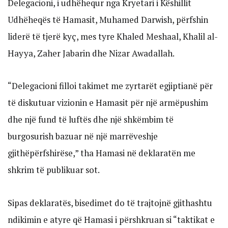
Delegacioni, i udhëhequr nga Kryetari i Këshillit
Udhëheqës të Hamasit, Muhamed Darwish, përfshin
liderë të tjerë kyç, mes tyre Khaled Meshaal, Khalil al-
Hayya, Zaher Jabarin dhe Nizar Awadallah.
“Delegacioni filloi takimet me zyrtarët egjiptianë për
të diskutuar vizionin e Hamasit për një armëpushim
dhe një fund të luftës dhe një shkëmbim të
burgosurish bazuar në një marrëveshje
gjithëpërfshirëse,” tha Hamasi në deklaratën me
shkrim të publikuar sot.
Sipas deklaratës, bisedimet do të trajtojnë gjithashtu
ndikimin e atyre që Hamasi i përshkruan si “taktikat e