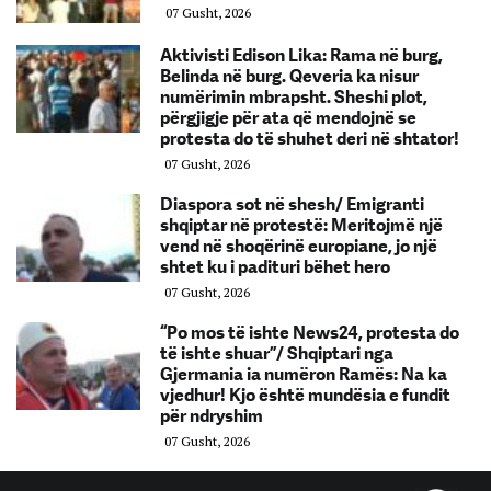
07 Gusht, 2026
Aktivisti Edison Lika: Rama në burg,
Belinda në burg. Qeveria ka nisur
numërimin mbrapsht. Sheshi plot,
përgjigje për ata që mendojnë se
protesta do të shuhet deri në shtator!
07 Gusht, 2026
Diaspora sot në shesh/ Emigranti
shqiptar në protestë: Meritojmë një
vend në shoqërinë europiane, jo një
shtet ku i padituri bëhet hero
07 Gusht, 2026
“Po mos të ishte News24, protesta do
të ishte shuar”/ Shqiptari nga
Gjermania ia numëron Ramës: Na ka
vjedhur! Kjo është mundësia e fundit
për ndryshim
07 Gusht, 2026