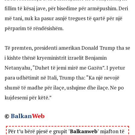
fillim të kësaj jave, për bisedime për armëpushim. Deri
më tani, nuk ka pasur asnjë tregues të qartë për një
përparim të rëndësishëm.
Të premten, presidenti amerikan Donald Trump tha se
i kishte thënë kryeministrit izraelit Benjamin
Netanyahu, “Duhet të jemi mirë me Gazën”. I pyetur
para udhëtimit në Itali, Trump tha: “Ka një nevojë
shumë të madhe për ilaçe, ushqime dhe ilaçe. Ne po
kujdesemi për këtë.”
©
Balkan
Web
Për t’u bërë pjesë e grupit "
Balkanweb
" mjafton të