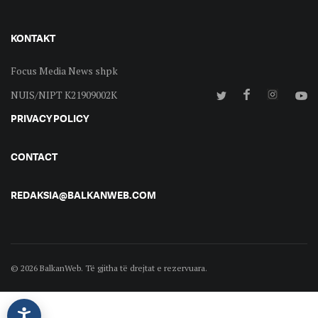
KONTAKT
Focus Media News shpk
NUIS/NIPT K21909002K
PRIVACY POLICY
CONTACT
REDAKSIA@BALKANWEB.COM
© 2026 BalkanWeb. Të gjitha të drejtat e rezervuara.