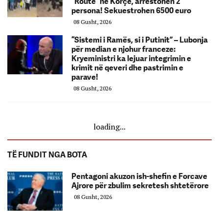
“Route” në Korçë, arrestohen 2
persona! Sekuestrohen 6500 euro
08 Gusht, 2026
“Sistemi i Ramës, si i Putinit” – Lubonja
për median e njohur franceze:
Kryeministri ka lejuar integrimin e
krimit në qeveri dhe pastrimin e
parave!
08 Gusht, 2026
loading...
TË FUNDIT NGA BOTA
Pentagoni akuzon ish-shefin e Forcave
Ajrore për zbulim sekretesh shtetërore
08 Gusht, 2026