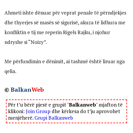
Ahmeti ishte dënuar për veprat penale të përndjekjes
dhe thyerjes së masës së sigurisë, akuza të lidhura me
konfliktin e tij me reperin Rigels Rajku, i njohur
ndryshe si “Noizy”.
Me përfundimin e dënimit, ai tashmë është liruar nga
qelia.
©
Balkan
Web
Për t’u bërë pjesë e grupit "
Balkanweb
" mjafton të
klikoni:
Join Group
dhe kërkesa do t’ju aprovohet
menjëherë.
Grupi Balkanweb