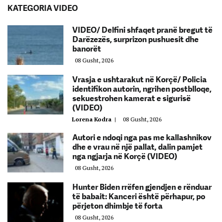
KATEGORIA VIDEO
VIDEO/ Delfini shfaqet pranë bregut të
Darëzezës, surprizon pushuesit dhe
banorët
08 Gusht, 2026
Vrasja e ushtarakut në Korçë/ Policia
identifikon autorin, ngrihen postblloqe,
sekuestrohen kamerat e sigurisë
(VIDEO)
Lorena Kodra
|
08 Gusht, 2026
Autori e ndoqi nga pas me kallashnikov
dhe e vrau në një pallat, dalin pamjet
nga ngjarja në Korçë (VIDEO)
08 Gusht, 2026
Hunter Biden rrëfen gjendjen e rënduar
të babait: Kanceri është përhapur, po
përjeton dhimbje të forta
08 Gusht, 2026