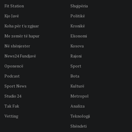
Fit Station
Shqipëria
Kjo Javë
Politikë
Koha për t'u zgjuar
Kronikë
Me zemër të hapur
Ekonomi
Në shënjester
Kosova
News24 Fundjavë
Rajoni
Oponencë
Sport
Podcast
Bota
Sport News
Kulturë
Studio 24
Metropol
Tak Fak
Analiza
Vetting
Teknologji
Shëndeti