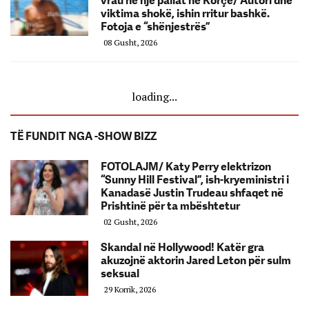
vrau në një pallat në Korçë/ Autori dhe
viktima shokë, ishin rritur bashkë.
Fotoja e “shënjestrës”
08 Gusht, 2026
loading...
TË FUNDIT NGA -SHOW BIZZ
FOTOLAJM/ Katy Perry elektrizon
“Sunny Hill Festival”, ish-kryeministri i
Kanadasë Justin Trudeau shfaqet në
Prishtinë për ta mbështetur
02 Gusht, 2026
Skandal në Hollywood! Katër gra
akuzojnë aktorin Jared Leton për sulm
seksual
29 Korrik, 2026