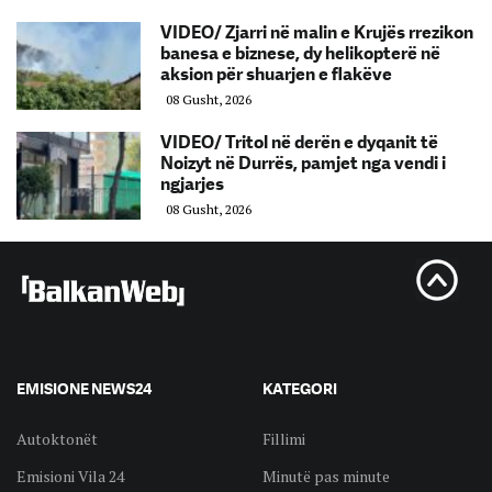
VIDEO/ Zjarri në malin e Krujës rrezikon
banesa e biznese, dy helikopterë në
aksion për shuarjen e flakëve
08 Gusht, 2026
VIDEO/ Tritol në derën e dyqanit të
Noizyt në Durrës, pamjet nga vendi i
ngjarjes
08 Gusht, 2026
EMISIONE NEWS24
KATEGORI
Autoktonët
Fillimi
Emisioni Vila 24
Minutë pas minute