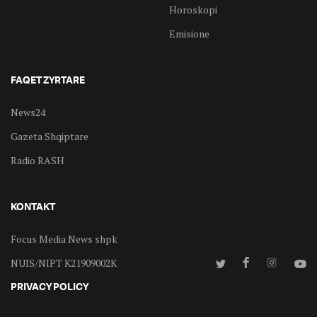
Horoskopi
Emisione
FAQET ZYRTARE
News24
Gazeta Shqiptare
Radio RASH
KONTAKT
Focus Media News shpk
NUIS/NIPT K21909002K
PRIVACY POLICY