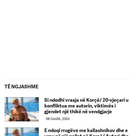
TË NGJASHME
Si ndodhi vrasja në Korçë/ 20-vjeçari u
konfliktua me autorin, viktimës i
gjendet një thikë në vendgjarje
08 Gusht, 2026
E ndoqi rrugëve me kallashnikov dhe e