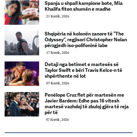
Spanja u shpall kampione bote, Mia
Khalifa fiton shumën e madhe
21 Korrik, 2026
Shqipëria në kolonën zanore të “The
Odyssey”, regjisori Christopher Nolan
përzgjedh iso-polifoninë labe
17 Korrik, 2026
Detaji nga betimet e martesës së
Taylor Swift e bëri Travis Kelce-n të
shpërthente në lot
07 Korrik, 2026
Penélope Cruz flet për martesën me
Javier Bardem: Edhe pas 16 vitesh
martesë vazhdoj të zbuloj gjëra të reja
për të
07 Korrik, 2026