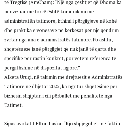
të Tregtisë (AmCham): “Një nga çështjet që Dhoma ka
nënvizuar me forcë është komunikimi me
administratën tatimore, kthimi i përgjigjeve në kohë
dhe praktika e vonesave në kërkesat për një qëndrim
zyrtar nga ana e administratës tatimore. Po ashtu,
shqetësuese janë përgjigjet që nuk janë të qarta dhe
specifike për rastin konkret, por vetëm referenca të
përgjithshme në dispozitat ligjore.”
Alketa Uruçi, në takimin me drejtuesit e Administratës
Tatimore në dhjetor 2025, ka ngritur shqetësime për
biznesin shqiptar, i cili përballet me penalitete nga
Tatimet.
Sipas avokatit Elton Laska: “Kjo shpjegohet me faktin