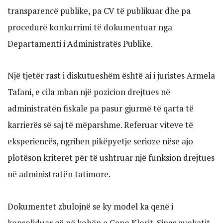
transparencë publike, pa CV të publikuar dhe pa
procedurë konkurrimi të dokumentuar nga
Departamenti i Administratës Publike.
Një tjetër rast i diskutueshëm është ai i juristes Armela
Tafani, e cila mban një pozicion drejtues në
administratën fiskale pa pasur gjurmë të qarta të
karrierës së saj të mëparshme. Referuar viteve të
eksperiencës, ngrihen pikëpyetje serioze nëse ajo
plotëson kriteret për të ushtruar një funksion drejtues
në administratën tatimore.
Dokumentet zbulojnë se ky model ka qenë i
konsoliduar që në kohën e Ceno Klosit. Sipas avokatit