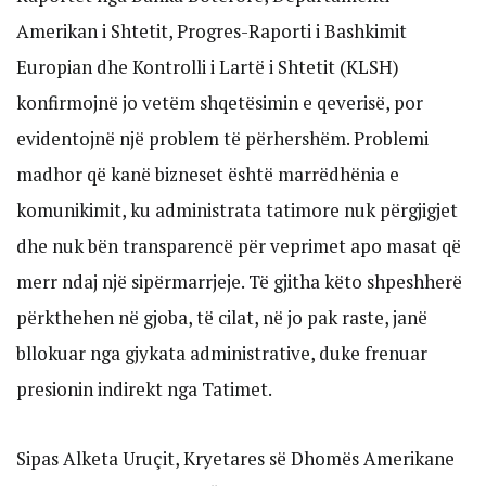
Amerikan i Shtetit, Progres-Raporti i Bashkimit
Europian dhe Kontrolli i Lartë i Shtetit (KLSH)
konfirmojnë jo vetëm shqetësimin e qeverisë, por
evidentojnë një problem të përhershëm. Problemi
madhor që kanë bizneset është marrëdhënia e
komunikimit, ku administrata tatimore nuk përgjigjet
dhe nuk bën transparencë për veprimet apo masat që
merr ndaj një sipërmarrjeje. Të gjitha këto shpeshherë
përkthehen në gjoba, të cilat, në jo pak raste, janë
bllokuar nga gjykata administrative, duke frenuar
presionin indirekt nga Tatimet.
Sipas Alketa Uruçit, Kryetares së Dhomës Amerikane