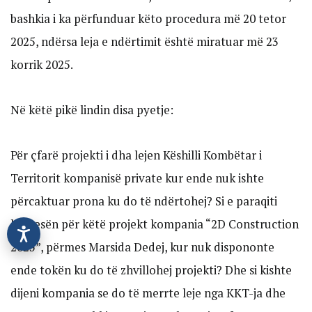
bashkia i ka përfunduar këto procedura më 20 tetor
2025, ndërsa leja e ndërtimit është miratuar më 23
korrik 2025.
Në këtë pikë lindin disa pyetje:
Për çfarë projekti i dha lejen Këshilli Kombëtar i
Territorit kompanisë private kur ende nuk ishte
përcaktuar prona ku do të ndërtohej? Si e paraqiti
kërkesën për këtë projekt kompania “2D Construction
2025”, përmes Marsida Dedej, kur nuk dispononte
ende tokën ku do të zhvillohej projekti? Dhe si kishte
dijeni kompania se do të merrte leje nga KKT-ja dhe