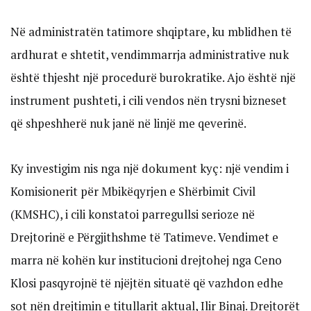
Në administratën tatimore shqiptare, ku mblidhen të
ardhurat e shtetit, vendimmarrja administrative nuk
është thjesht një procedurë burokratike. Ajo është një
instrument pushteti, i cili vendos nën trysni bizneset
që shpeshherë nuk janë në linjë me qeverinë.
Ky investigim nis nga një dokument kyç: një vendim i
Komisionerit për Mbikëqyrjen e Shërbimit Civil
(KMSHC), i cili konstatoi parregullsi serioze në
Drejtorinë e Përgjithshme të Tatimeve. Vendimet e
marra në kohën kur institucioni drejtohej nga Ceno
Klosi pasqyrojnë të njëjtën situatë që vazhdon edhe
sot nën drejtimin e titullarit aktual, Ilir Binaj. Drejtorët