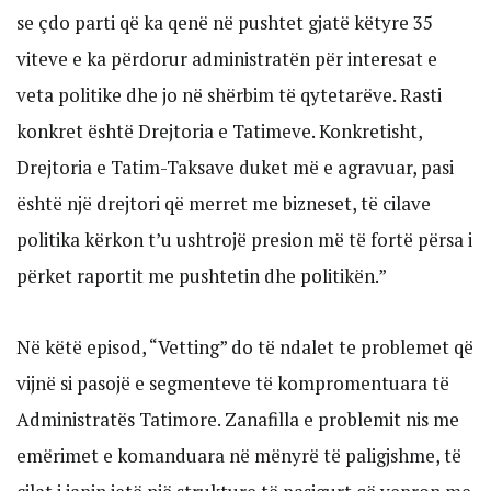
se çdo parti që ka qenë në pushtet gjatë këtyre 35
viteve e ka përdorur administratën për interesat e
veta politike dhe jo në shërbim të qytetarëve. Rasti
konkret është Drejtoria e Tatimeve. Konkretisht,
Drejtoria e Tatim-Taksave duket më e agravuar, pasi
është një drejtori që merret me bizneset, të cilave
politika kërkon t’u ushtrojë presion më të fortë përsa i
përket raportit me pushtetin dhe politikën.”
Në këtë episod, “Vetting” do të ndalet te problemet që
vijnë si pasojë e segmenteve të kompromentuara të
Administratës Tatimore. Zanafilla e problemit nis me
emërimet e komanduara në mënyrë të paligjshme, të