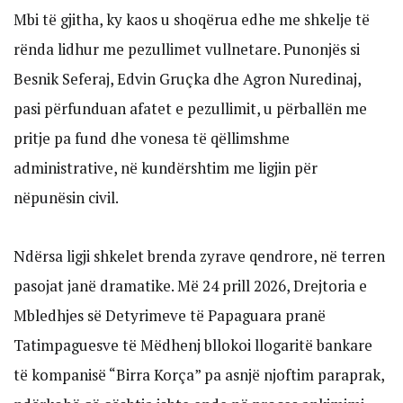
Mbi të gjitha, ky kaos u shoqërua edhe me shkelje të
rënda lidhur me pezullimet vullnetare. Punonjës si
Besnik Seferaj, Edvin Gruçka dhe Agron Nuredinaj,
pasi përfunduan afatet e pezullimit, u përballën me
pritje pa fund dhe vonesa të qëllimshme
administrative, në kundërshtim me ligjin për
nëpunësin civil.
Ndërsa ligji shkelet brenda zyrave qendrore, në terren
pasojat janë dramatike. Më 24 prill 2026, Drejtoria e
Mbledhjes së Detyrimeve të Papaguara pranë
Tatimpaguesve të Mëdhenj bllokoi llogaritë bankare
të kompanisë “Birra Korça” pa asnjë njoftim paraprak,