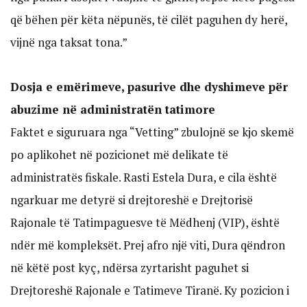
që bëhen për këta nëpunës, të cilët paguhen dy herë,
vijnë nga taksat tona.”
Dosja e emërimeve, pasurive dhe dyshimeve për
abuzime në administratën tatimore
Faktet e siguruara nga “Vetting” zbulojnë se kjo skemë
po aplikohet në pozicionet më delikate të
administratës fiskale. Rasti Estela Dura, e cila është
ngarkuar me detyrë si drejtoreshë e Drejtorisë
Rajonale të Tatimpaguesve të Mëdhenj (VIP), është
ndër më kompleksët. Prej afro një viti, Dura qëndron
në këtë post kyç, ndërsa zyrtarisht paguhet si
Drejtoreshë Rajonale e Tatimeve Tiranë. Ky pozicion i