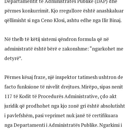
Departamentit të Administratës Publike (DAP) dhe
përmes konkurrimit. Kjo rregullore është anashkaluar
qëllimisht si nga Ceno Klosi, ashtu edhe nga Ilir Binaj.
Në thelb të këtij sistemi qëndron formula që në
administratë është bërë e zakonshme: “ngarkohet me
detyrë”.
Përmes kësaj fraze, një inspektor tatimesh ushtron de
facto funksione të nivelit drejtues. Mirëpo, sipas nenit
117 të Kodit të Procedurës Administrative, çdo akt
juridik që prodhohet nga kjo zonë gri është absolutisht
i pavlefshëm, pasi veprimet nuk janë të certifikuara
nga Departamenti i Administratës Publike. Ngarkimi i