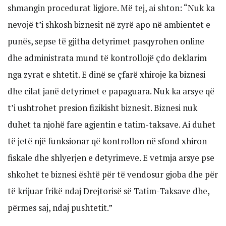
shmangin procedurat ligjore. Më tej, ai shton: “Nuk ka
nevojë t’i shkosh biznesit në zyrë apo në ambientet e
punës, sepse të gjitha detyrimet pasqyrohen online
dhe administrata mund të kontrollojë çdo deklarim
nga zyrat e shtetit. E dinë se çfarë xhiroje ka biznesi
dhe cilat janë detyrimet e papaguara. Nuk ka arsye që
t’i ushtrohet presion fizikisht biznesit. Biznesi nuk
duhet ta njohë fare agjentin e tatim-taksave. Ai duhet
të jetë një funksionar që kontrollon në sfond xhiron
fiskale dhe shlyerjen e detyrimeve. E vetmja arsye pse
shkohet te biznesi është për të vendosur gjoba dhe për
të krijuar frikë ndaj Drejtorisë së Tatim-Taksave dhe,
përmes saj, ndaj pushtetit.”