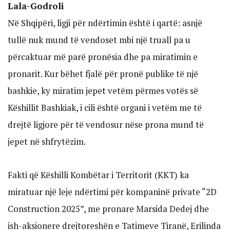
Lala-Godroli
Në Shqipëri, ligji për ndërtimin është i qartë: asnjë
tullë nuk mund të vendoset mbi një truall pa u
përcaktuar më parë pronësia dhe pa miratimin e
pronarit. Kur bëhet fjalë për pronë publike të një
bashkie, ky miratim jepet vetëm përmes votës së
Këshillit Bashkiak, i cili është organi i vetëm me të
drejtë ligjore për të vendosur nëse prona mund të
jepet në shfrytëzim.
Fakti që Këshilli Kombëtar i Territorit (KKT) ka
miratuar një leje ndërtimi për kompaninë private “2D
Construction 2025”, me pronare Marsida Dedej dhe
ish-aksionere drejtoreshën e Tatimeve Tiranë, Erilinda