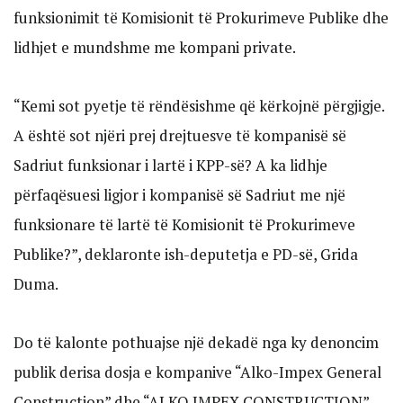
funksionimit të Komisionit të Prokurimeve Publike dhe
lidhjet e mundshme me kompani private.
“Kemi sot pyetje të rëndësishme që kërkojnë përgjigje.
A është sot njëri prej drejtuesve të kompanisë së
Sadriut funksionar i lartë i KPP-së? A ka lidhje
përfaqësuesi ligjor i kompanisë së Sadriut me një
funksionare të lartë të Komisionit të Prokurimeve
Publike?”, deklaronte ish-deputetja e PD-së, Grida
Duma.
Do të kalonte pothuajse një dekadë nga ky denoncim
publik derisa dosja e kompanive “Alko-Impex General
Construction” dhe “ALKO IMPEX CONSTRUCTION”