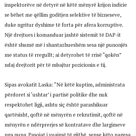
inspektorëve në detyrë në këtë mënyrë krijon indicie
se bëhet me qëllim goditjen selektive të bizneseve,
duke ngritur dyshime të forta për afera korruptive.
Një drejtues i komanduar jashtë sistemit të DAP-it
është shumë më i shantazhueshëm sesa një punonjës
me status të rregullt; ai detyrohet të rrisë “qokën”
ndaj drejtorit për të mbajtur pozicionin e tij.
Sipas avokatit Laska: “Në këtë kuptim, administrata
përdoret si ‘ushtar’ i partisë politike dhe nuk
respektohet ligji, ashtu siç është parashikuar
qartësisht, qoftë në mënyrën e rekrutimit, qoftë në
mënyrën e ndërprerjes së kontratave dhe largimeve
nga puna. Pasojat i vuajmë të gjithë, sepse këto pagesa