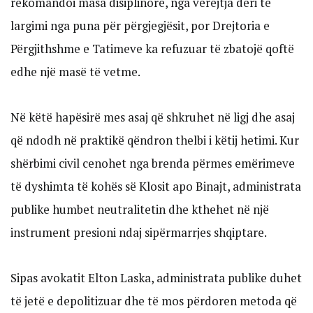
rekomandoi masa disiplinore, nga vërejtja deri te
largimi nga puna për përgjegjësit, por Drejtoria e
Përgjithshme e Tatimeve ka refuzuar të zbatojë qoftë
edhe një masë të vetme.
Në këtë hapësirë mes asaj që shkruhet në ligj dhe asaj
që ndodh në praktikë qëndron thelbi i këtij hetimi. Kur
shërbimi civil cenohet nga brenda përmes emërimeve
të dyshimta të kohës së Klosit apo Binajt, administrata
publike humbet neutralitetin dhe kthehet në një
instrument presioni ndaj sipërmarrjes shqiptare.
Sipas avokatit Elton Laska, administrata publike duhet
të jetë e depolitizuar dhe të mos përdoren metoda që