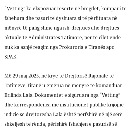
“Vetting” ka ekspozuar resorte në bregdet, kompani të
fshehura dhe pasuri të dyshuara si të përfituara në
mënyrë të paligjshme nga ish-drejtues dhe drejtues
aktualë të Administratës Tatimore, për të cilët ende
nuk ka asnjë reagim nga Prokuroria e Tiranës apo
SPAK.
Më 29 maj 2025, në krye të Drejtorisë Rajonale të
Tatimeve Tiranë u emërua në mënyrë të komanduar
Erilinda Lala. Dokumentet e siguruara nga “Vetting”
dhe korrespondenca me institucionet publike krijojnë
indicie se drejtoresha Lala është përfshirë në një sërë
shkeljesh të rënda, përfshirë fshehjen e pasurisë së