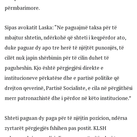
përmbarimore.
Sipas avokatit Laska: “Ne paguajmë taksa për të
mbajtur shtetin, ndërkohë që shteti i keqpërdor ato,
duke paguar dy apo tre herë të njëjtët punonjës, të
cilët nuk japin shërbimin për të cilin duhet të
paguheshin. Kjo është përgjegjësi direkte e
institucioneve përkatëse dhe e partisë politike që
drejton qeverinë, Partisë Socialiste, e cila në përgjithësi
merr patronazhistë dhe i përdor në këto institucione.”
Shteti paguan dy paga për të njëjtin pozicion, ndërsa
zyrtarët përgjegjës fshihen pas postit. KLSH