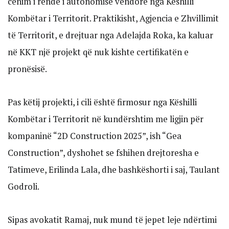
cenim i rëndë i autonomisë vendore nga Këshilli
Kombëtar i Territorit. Praktikisht, Agjencia e Zhvillimit
të Territorit, e drejtuar nga Adelajda Roka, ka kaluar
në KKT një projekt që nuk kishte certifikatën e
pronësisë.
Pas këtij projekti, i cili është firmosur nga Këshilli
Kombëtar i Territorit në kundërshtim me ligjin për
kompaninë “2D Construction 2025”, ish “Gea
Construction”, dyshohet se fshihen drejtoresha e
Tatimeve, Erilinda Lala, dhe bashkëshorti i saj, Taulant
Godroli.
Sipas avokatit Ramaj, nuk mund të jepet leje ndërtimi