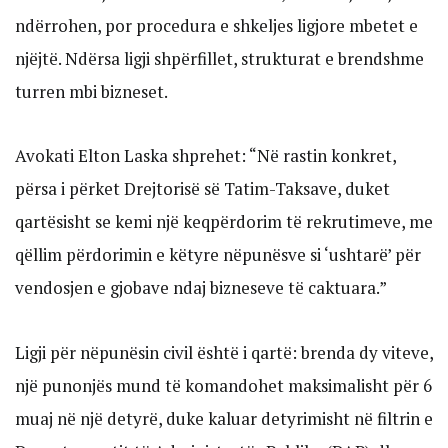
ndërrohen, por procedura e shkeljes ligjore mbetet e
njëjtë. Ndërsa ligji shpërfillet, strukturat e brendshme
turren mbi bizneset.
Avokati Elton Laska shprehet: “Në rastin konkret,
përsa i përket Drejtorisë së Tatim-Taksave, duket
qartësisht se kemi një keqpërdorim të rekrutimeve, me
qëllim përdorimin e këtyre nëpunësve si ‘ushtarë’ për
vendosjen e gjobave ndaj bizneseve të caktuara.”
Ligji për nëpunësin civil është i qartë: brenda dy viteve,
një punonjës mund të komandohet maksimalisht për 6
muaj në një detyrë, duke kaluar detyrimisht në filtrin e