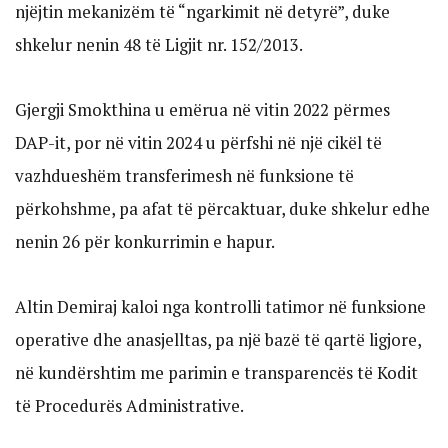
njëjtin mekanizëm të “ngarkimit në detyrë”, duke
shkelur nenin 48 të Ligjit nr. 152/2013.
Gjergji Smokthina u emërua në vitin 2022 përmes
DAP-it, por në vitin 2024 u përfshi në një cikël të
vazhdueshëm transferimesh në funksione të
përkohshme, pa afat të përcaktuar, duke shkelur edhe
nenin 26 për konkurrimin e hapur.
Altin Demiraj kaloi nga kontrolli tatimor në funksione
operative dhe anasjelltas, pa një bazë të qartë ligjore,
në kundërshtim me parimin e transparencës të Kodit
të Procedurës Administrative.