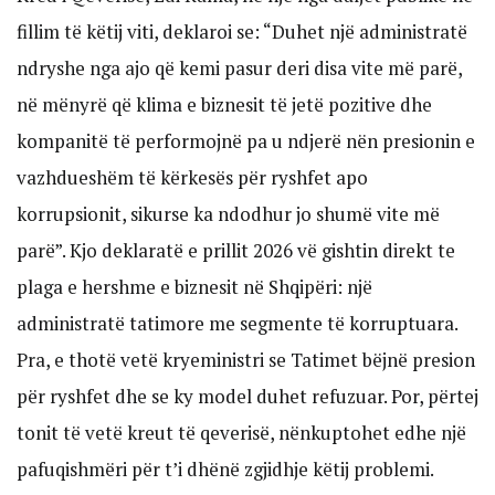
fillim të këtij viti, deklaroi se: “Duhet një administratë
ndryshe nga ajo që kemi pasur deri disa vite më parë,
në mënyrë që klima e biznesit të jetë pozitive dhe
kompanitë të performojnë pa u ndjerë nën presionin e
vazhdueshëm të kërkesës për ryshfet apo
korrupsionit, sikurse ka ndodhur jo shumë vite më
parë”. Kjo deklaratë e prillit 2026 vë gishtin direkt te
plaga e hershme e biznesit në Shqipëri: një
administratë tatimore me segmente të korruptuara.
Pra, e thotë vetë kryeministri se Tatimet bëjnë presion
për ryshfet dhe se ky model duhet refuzuar. Por, përtej
tonit të vetë kreut të qeverisë, nënkuptohet edhe një
pafuqishmëri për t’i dhënë zgjidhje këtij problemi.