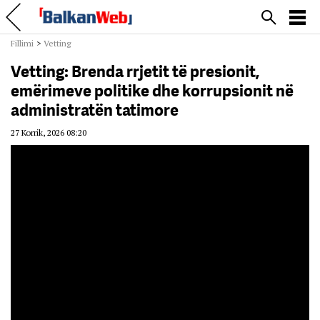
Fillimi
>
Vetting
Vetting: Brenda rrjetit të presionit,
emërimeve politike dhe korrupsionit në
administratën tatimore
27 Korrik, 2026 08:20