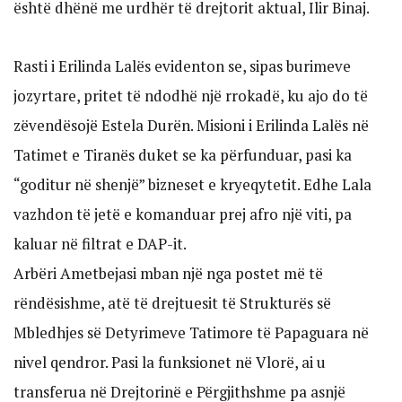
është dhënë me urdhër të drejtorit aktual, Ilir Binaj.
Rasti i Erilinda Lalës evidenton se, sipas burimeve
jozyrtare, pritet të ndodhë një rrokadë, ku ajo do të
zëvendësojë Estela Durën. Misioni i Erilinda Lalës në
Tatimet e Tiranës duket se ka përfunduar, pasi ka
“goditur në shenjë” bizneset e kryeqytetit. Edhe Lala
vazhdon të jetë e komanduar prej afro një viti, pa
kaluar në filtrat e DAP-it.
Arbëri Ametbejasi mban një nga postet më të
rëndësishme, atë të drejtuesit të Strukturës së
Mbledhjes së Detyrimeve Tatimore të Papaguara në
nivel qendror. Pasi la funksionet në Vlorë, ai u
transferua në Drejtorinë e Përgjithshme pa asnjë