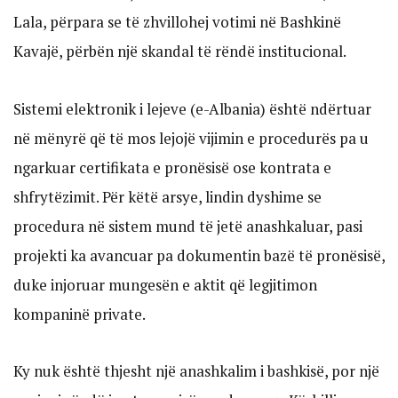
Lala, përpara se të zhvillohej votimi në Bashkinë
Kavajë, përbën një skandal të rëndë institucional.
Sistemi elektronik i lejeve (e-Albania) është ndërtuar
në mënyrë që të mos lejojë vijimin e procedurës pa u
ngarkuar certifikata e pronësisë ose kontrata e
shfrytëzimit. Për këtë arsye, lindin dyshime se
procedura në sistem mund të jetë anashkaluar, pasi
projekti ka avancuar pa dokumentin bazë të pronësisë,
duke injoruar mungesën e aktit që legjitimon
kompaninë private.
Ky nuk është thjesht një anashkalim i bashkisë, por një