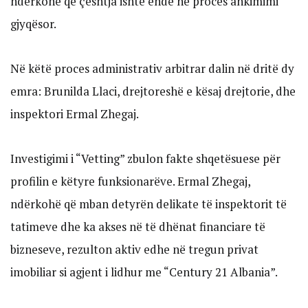
ndërkohë që çështja ishte ende në proces ankimimi
gjyqësor.
Në këtë proces administrativ arbitrar dalin në dritë dy
emra: Brunilda Llaci, drejtoreshë e kësaj drejtorie, dhe
inspektori Ermal Zhegaj.
Investigimi i “Vetting” zbulon fakte shqetësuese për
profilin e këtyre funksionarëve. Ermal Zhegaj,
ndërkohë që mban detyrën delikate të inspektorit të
tatimeve dhe ka akses në të dhënat financiare të
bizneseve, rezulton aktiv edhe në tregun privat
imobiliar si agjent i lidhur me “Century 21 Albania”.