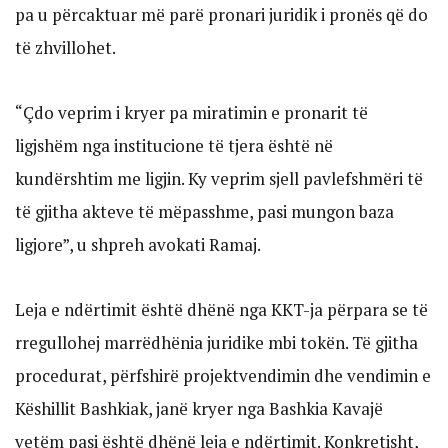
pa u përcaktuar më parë pronari juridik i pronës që do
të zhvillohet.
“Çdo veprim i kryer pa miratimin e pronarit të
ligjshëm nga institucione të tjera është në
kundërshtim me ligjin. Ky veprim sjell pavlefshmëri të
të gjitha akteve të mëpasshme, pasi mungon baza
ligjore”, u shpreh avokati Ramaj.
Leja e ndërtimit është dhënë nga KKT-ja përpara se të
rregullohej marrëdhënia juridike mbi tokën. Të gjitha
procedurat, përfshirë projektvendimin dhe vendimin e
Këshillit Bashkiak, janë kryer nga Bashkia Kavajë
vetëm pasi është dhënë leja e ndërtimit. Konkretisht,