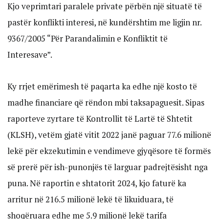
Kjo veprimtari paralele private përbën një situatë të
pastër konflikti interesi, në kundërshtim me ligjin nr.
9367/2005 “Për Parandalimin e Konfliktit të
Interesave”.
Ky rrjet emërimesh të paqarta ka edhe një kosto të
madhe financiare që rëndon mbi taksapaguesit. Sipas
raporteve zyrtare të Kontrollit të Lartë të Shtetit
(KLSH), vetëm gjatë vitit 2022 janë paguar 77.6 milionë
lekë për ekzekutimin e vendimeve gjyqësore të formës
së prerë për ish-punonjës të larguar padrejtësisht nga
puna. Në raportin e shtatorit 2024, kjo faturë ka
arritur në 216.5 milionë lekë të likuiduara, të
shoqëruara edhe me 5.9 milionë lekë tarifa