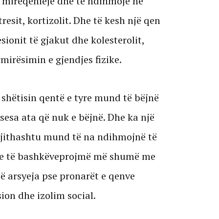
 mirëqenieje dhe të ndihmojë në
resit, kortizolit. Dhe të kesh një qen
ionit të gjakut dhe kolesterolit,
mirësimin e gjendjes fizike.
 shëtisin qentë e tyre mund të bëjnë
sesa ata që nuk e bëjnë. Dhe ka një
gjithashtu mund të na ndihmojnë të
he të bashkëveprojmë më shumë me
të arsyeja pse pronarët e qenve
ion dhe izolim social.