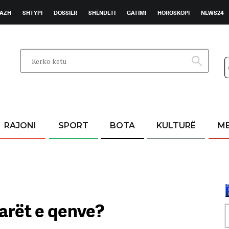
AZH
SHTYPI
DOSSIER
SHËNDETI
GATIMI
HOROSKOPI
NEWS24
RAJONI
SPORT
BOTA
KULTURË
M
narët e qenve?