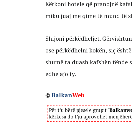
Kërkoni hotele që pranojnë kafs
miku juaj me qime të mund të s
Shijoni përkëdheljet. Gërvishtu
ose përkëdhelni kokën, siç është
shumë ta duash kafshën tënde s
edhe ajo ty.
©
Balkan
Web
Për t’u bërë pjesë e grupit "
Balkanw
kërkesa do t’ju aprovohet menjëher