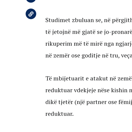
Studimet zbuluan se, në përgjit
të jetojnë më gjatë se jo-pronarë
rikuperim më të mirë nga ngjarj
në zemër ose goditje në tru, veç
Të mbijetuarit e atakut në zemër
reduktuar vdekjeje nëse kishin n
dikë tjetër (një partner ose fëmij
reduktuar.