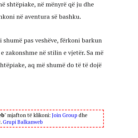
hë shtëpiake, në mënyrë që ju dhe
hkoni në aventura së bashku.
ni shumë pas veshëve, fërkoni barkun
 e zakonshme në stilin e vjetër. Sa më
htëpiake, aq më shumë do të të dojë
eb
" mjafton të klikoni:
Join Group
dhe
ë.
Grupi Balkanweb