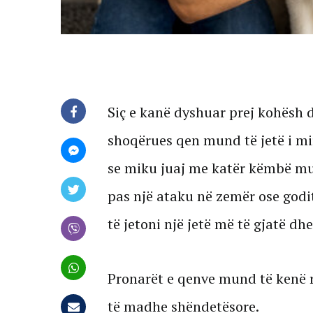
Siç e kanë dyshuar prej kohësh d
shoqërues qen mund të jetë i mir
se miku juaj me katër këmbë mu
pas një ataku në zemër ose godi
të jetoni një jetë më të gjatë d
Pronarët e qenve mund të kenë r
të madhe shëndetësore.