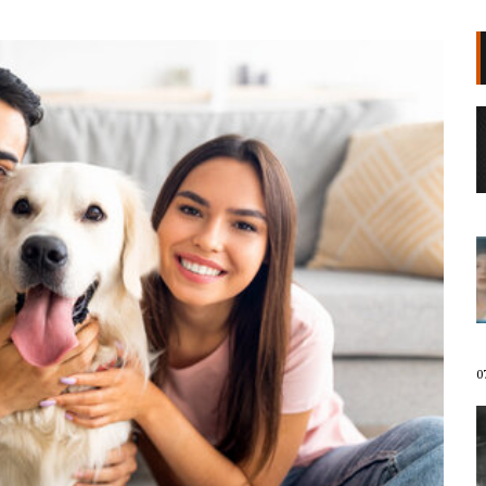
VIDEO/ Tragjedi në Ceuta,
emigranti humb jetën duke
tentuar të hyjë nga Maroku me
parashutë
07 Gusht, 2026
“270 tubime nga shqiptarët
jashtë”/ Organizatore e protestave
në Diasporë, Paola Kola: Objektiv
final i revoltës popullore,
dorëheqja e Ramës. Më 14-16
gusht do të jemi në shesh
07 Gusht, 2026
0
“Po të kërkoj”/ Kllouni me thikë
terrorizoi lagjen, 15-vjeçari
akuzohet për vrasjen e 78-vjeçarit
në SHBA