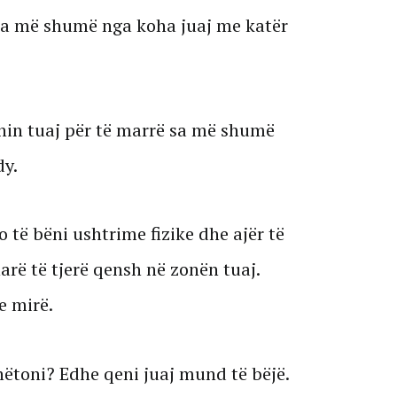
r sa më shumë nga koha juaj me katër
in tuaj për të marrë sa më shumë
dy.
 të bëni ushtrime fizike dhe ajër të
rë të tjerë qensh në zonën tuaj.
e mirë.
hëtoni? Edhe qeni juaj mund të bëjë.