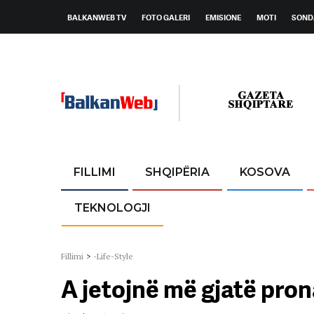
BALKANWEB TV
FOTO GALERI
EMISIONE
MOTI
SOND
FILLIMI
SHQIPËRIA
KOSOVA
TEKNOLOGJI
Fillimi
>
-Life-Style
A jetojnë më gjatë pro