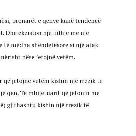
hësi, pronarët e qenve kanë tendencë
t. Dhe ekziston një lidhje me një
e të mëdha shëndetësore si një atak
anërisht nëse jetojnë vetëm.
 që jetojnë vetëm kishin një rrezik të
jë qen. Të mbijetuarit që jetonin me
ë) gjithashtu kishin një rrezik të