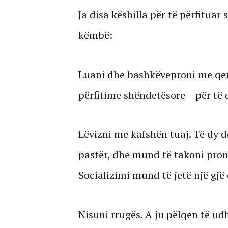
Ja disa këshilla për të përfitua
këmbë:
Luani dhe bashkëveproni me qen
përfitime shëndetësore – për të 
Lëvizni me kafshën tuaj. Të dy do
pastër, dhe mund të takoni prona
Socializimi mund të jetë një gjë 
Nisuni rrugës. A ju pëlqen të ud