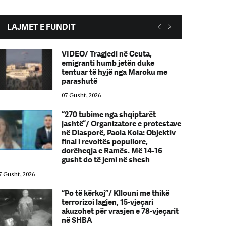
LAJMET E FUNDIT
VIDEO/ Tragjedi në Ceuta,
emigranti humb jetën duke
tentuar të hyjë nga Maroku me
parashutë
07 Gusht, 2026
“270 tubime nga shqiptarët
jashtë”/ Organizatore e protestave
në Diasporë, Paola Kola: Objektiv
final i revoltës popullore,
dorëheqja e Ramës. Më 14-16
gusht do të jemi në shesh
7 Gusht, 2026
07 Gusht, 2026
“Po të kërkoj”/ Kllouni me thikë
terrorizoi lagjen, 15-vjeçari
akuzohet për vrasjen e 78-vjeçarit
në SHBA