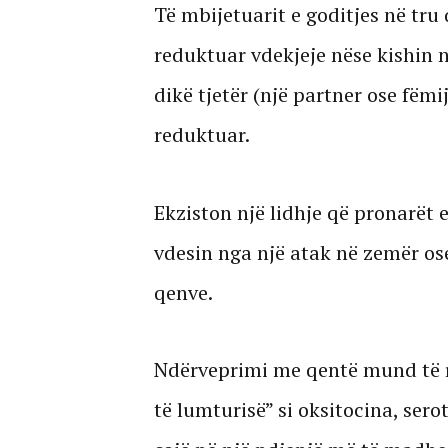
Të mbijetuarit e goditjes në tru 
reduktuar vdekjeje nëse kishin n
dikë tjetër (një partner ose fëmij
reduktuar.
Ekziston një lidhje që pronarët 
vdesin nga një atak në zemër ose
qenve.
Ndërveprimi me qentë mund të r
të lumturisë” si oksitocina, se