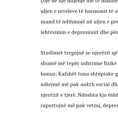
çojë në një ndjenjë më të madhe
uljen e niveleve të hormonit të st
mund të ndihmojë në uljen e pres
lehtësimin e depresionit dhe për
Studimet tregojnë se njerëzit që
shumë më tepër ushtrime fizike 
bonus: Kafshët tona shtëpiake 
ndiejmë më pak ankth social d
njerëzit e tjerë. Ndoshta kjo ësh
raportojnë më pak vetmi, depres