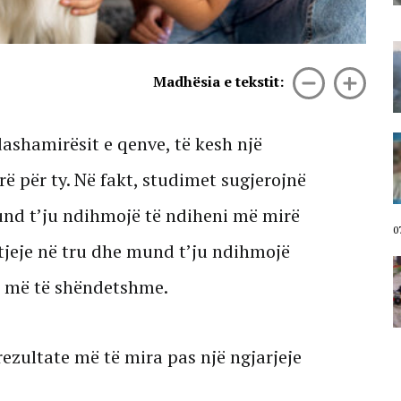
07 Gusht, 2026
Shqipëria në flakë nga veriu në jug,
IGJEO: Kujdes në fundjavë, rrezik i
Madhësia e tekstit:
lartë për zjarre në 8 qarqe (VIDEO)
07 Gusht, 2026
ashamirësit e qenve, të kesh një
“Bashkitë që rrezikojnë shkrirjen u
frymëzuan nga revolta në Tiranë”/
Mentor Kikia: “Territorialja” po
ë për ty. Në fakt, studimet sugjerojnë
trajtohet si hartë elektorale.
Protesta fenomen unik në histori
nd t’ju ndihmojë të ndiheni më mirë
07 Gusht, 2026
0
tjeje në tru dhe mund t’ju ndihmojë
Përmbytjet në Indinë verilindore
lënë gati 100 viktima, mijëra
he më të shëndetshme.
banorë të zhvendosur
07 Gusht, 2026
ezultate më të mira pas një ngjarjeje