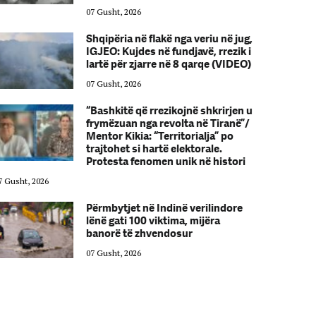
07 Gusht, 2026
Shqipëria në flakë nga veriu në jug,
IGJEO: Kujdes në fundjavë, rrezik i
lartë për zjarre në 8 qarqe (VIDEO)
07 Gusht, 2026
“Bashkitë që rrezikojnë shkrirjen u
frymëzuan nga revolta në Tiranë”/
Mentor Kikia: “Territorialja” po
trajtohet si hartë elektorale.
Protesta fenomen unik në histori
7 Gusht, 2026
07 Gusht, 2026
Përmbytjet në Indinë verilindore
lënë gati 100 viktima, mijëra
banorë të zhvendosur
07 Gusht, 2026