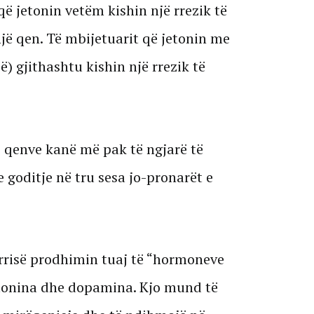
që jetonin vetëm kishin një rrezik të
jë qen. Të mbijetuarit që jetonin me
ë) gjithashtu kishin një rrezik të
e qenve kanë më pak të ngjarë të
 goditje në tru sesa jo-pronarët e
risë prodhimin tuaj të “hormoneve
rotonina dhe dopamina. Kjo mund të