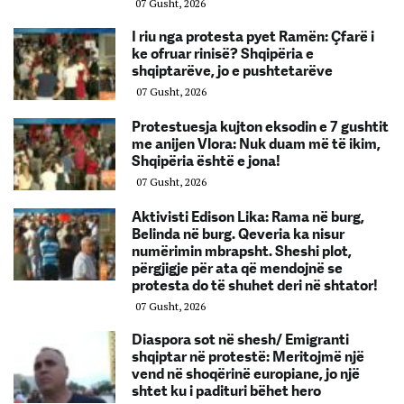
07 Gusht, 2026
I riu nga protesta pyet Ramën: Çfarë i
ke ofruar rinisë? Shqipëria e
shqiptarëve, jo e pushtetarëve
07 Gusht, 2026
Protestuesja kujton eksodin e 7 gushtit
me anijen Vlora: Nuk duam më të ikim,
Shqipëria është e jona!
07 Gusht, 2026
Aktivisti Edison Lika: Rama në burg,
Belinda në burg. Qeveria ka nisur
numërimin mbrapsht. Sheshi plot,
përgjigje për ata që mendojnë se
protesta do të shuhet deri në shtator!
07 Gusht, 2026
Diaspora sot në shesh/ Emigranti
shqiptar në protestë: Meritojmë një
vend në shoqërinë europiane, jo një
shtet ku i padituri bëhet hero