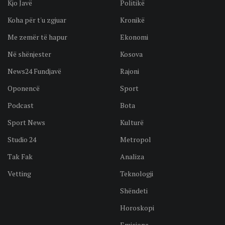
Kjo Javë
Politikë
Koha për t'u zgjuar
Kronikë
Me zemër të hapur
Ekonomi
Në shënjester
Kosova
News24 Fundjavë
Rajoni
Oponencë
Sport
Podcast
Bota
Sport News
Kulturë
Studio 24
Metropol
Tak Fak
Analiza
Vetting
Teknologji
Shëndeti
Horoskopi
Emisione