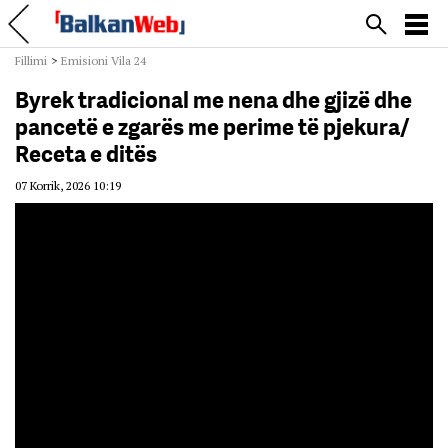
Fillimi
>
Emisioni Vila 24
Byrek tradicional me nena dhe gjizë dhe
pancetë e zgarës me perime të pjekura/
Receta e ditës
07 Korrik, 2026 10:19