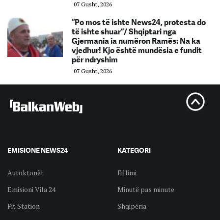
07 Gusht, 2026
“Po mos të ishte News24, protesta do
të ishte shuar”/ Shqiptari nga
Gjermania ia numëron Ramës: Na ka
vjedhur! Kjo është mundësia e fundit
për ndryshim
07 Gusht, 2026
EMISIONE NEWS24
KATEGORI
Autoktonët
Fillimi
Emisioni Vila 24
Minutë pas minute
Fit Station
Shqipëria