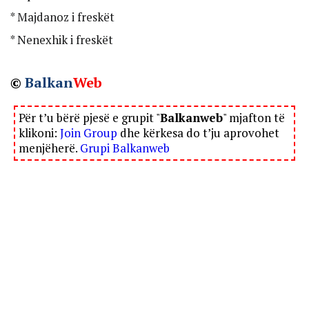
* Majdanoz i freskët
* Nenexhik i freskët
©
Balkan
Web
Për t’u bërë pjesë e grupit "
Balkanweb
" mjafton të
klikoni:
Join Group
dhe kërkesa do t’ju aprovohet
menjëherë.
Grupi Balkanweb