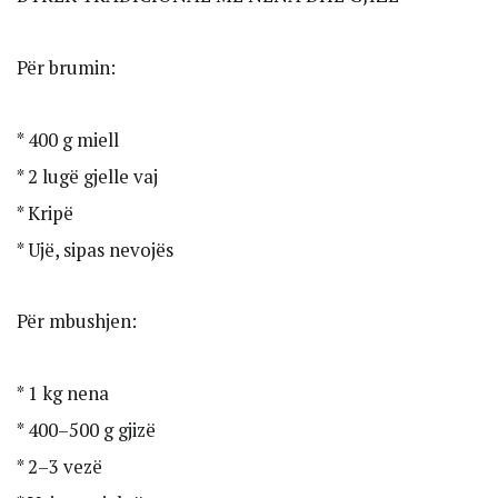
Për brumin:
* 400 g miell
* 2 lugë gjelle vaj
* Kripë
* Ujë, sipas nevojës
Për mbushjen:
* 1 kg nena
* 400–500 g gjizë
* 2–3 vezë