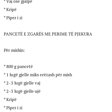
* Vaj ose gjalpë
* Kripë
* Piper i zi
PANCETË E ZGARËS ME PERIME TË PJEKURA
Për mishin:
* 800 g pancetë
* 1 lugë gjelle miks erëzash për mish
* 2–3 lugë gjelle vaj
* 2–3 lugë gjelle ujë
* Kripë
* Piper i zi