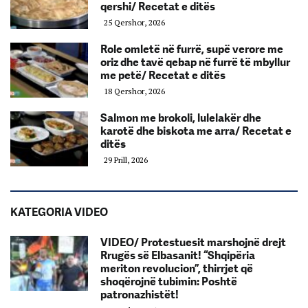
qershi/ Recetat e ditës
25 Qershor, 2026
Role omletë në furrë, supë verore me
oriz dhe tavë qebap në furrë të mbyllur
me petë/ Recetat e ditës
18 Qershor, 2026
Salmon me brokoli, lulelakër dhe
karotë dhe biskota me arra/ Recetat e
ditës
29 Prill, 2026
KATEGORIA VIDEO
VIDEO/ Protestuesit marshojnë drejt
Rrugës së Elbasanit! “Shqipëria
meriton revolucion”, thirrjet që
shoqërojnë tubimin: Poshtë
patronazhistët!