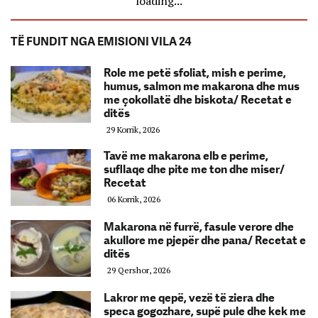
loading...
TË FUNDIT NGA EMISIONI VILA 24
Role me petë sfoliat, mish e perime,
humus, salmon me makarona dhe mus
me çokollatë dhe biskota/ Recetat e
ditës
29 Korrik, 2026
Tavë me makarona elb e perime,
sufllaqe dhe pite me ton dhe miser/
Recetat
06 Korrik, 2026
Makarona në furrë, fasule verore dhe
akullore me pjepër dhe pana/ Recetat e
ditës
29 Qershor, 2026
Lakror me qepë, vezë të ziera dhe
speca gogozhare, supë pule dhe kek me