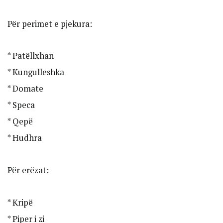
Për perimet e pjekura:
* Patëllxhan
* Kungulleshka
* Domate
* Speca
* Qepë
* Hudhra
Për erëzat:
* Kripë
* Piper i zi