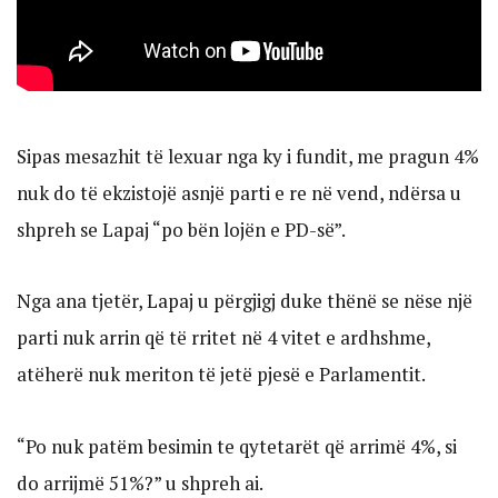
Sipas mesazhit të lexuar nga ky i fundit, me pragun 4%
nuk do të ekzistojë asnjë parti e re në vend, ndërsa u
shpreh se Lapaj “po bën lojën e PD-së”.
Nga ana tjetër, Lapaj u përgjigj duke thënë se nëse një
parti nuk arrin që të rritet në 4 vitet e ardhshme,
atëherë nuk meriton të jetë pjesë e Parlamentit.
“Po nuk patëm besimin te qytetarët që arrimë 4%, si
do arrijmë 51%?” u shpreh ai.