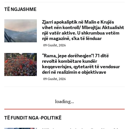
TË NGJASHME
Zjarri apokaliptik në Malin e Krujës
vihet nën kontroll/ Mbrojtja: Aktualisht
një vatër aktive. U shkrumbua vetëm
një magazinë, s’ka të lënduar
09 Gusht, 2026
“Rama, jepe dorëheqjen”! 71 ditë
revoltë kombëtare kundër
keqqeverisjes, qytetarët të vendosur
deri në realizimin e objektivave
09 Gusht, 2026
loading...
TË FUNDIT NGA -POLITIKË