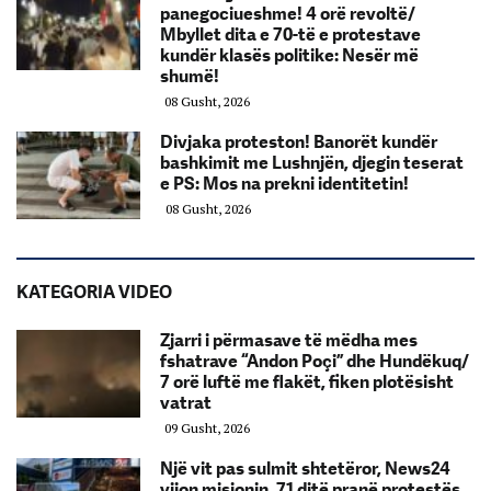
panegociueshme! 4 orë revoltë/
Mbyllet dita e 70-të e protestave
kundër klasës politike: Nesër më
shumë!
08 Gusht, 2026
Divjaka proteston! Banorët kundër
bashkimit me Lushnjën, djegin teserat
e PS: Mos na prekni identitetin!
08 Gusht, 2026
KATEGORIA VIDEO
Zjarri i përmasave të mëdha mes
fshatrave “Andon Poçi” dhe Hundëkuq/
7 orë luftë me flakët, fiken plotësisht
vatrat
09 Gusht, 2026
Një vit pas sulmit shtetëror, News24
vijon misionin. 71 ditë pranë protestës