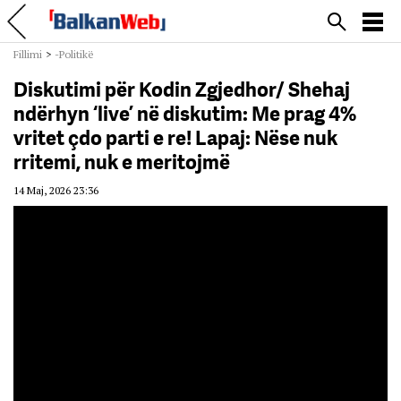
Fillimi
>
-Politikë
Diskutimi për Kodin Zgjedhor/ Shehaj
ndërhyn ‘live’ në diskutim: Me prag 4%
vritet çdo parti e re! Lapaj: Nëse nuk
rritemi, nuk e meritojmë
14 Maj, 2026 23:36