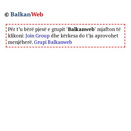
©
Balkan
Web
Për t’u bërë pjesë e grupit "
Balkanweb
" mjafton të
klikoni:
Join Group
dhe kërkesa do t’ju aprovohet
menjëherë.
Grupi Balkanweb