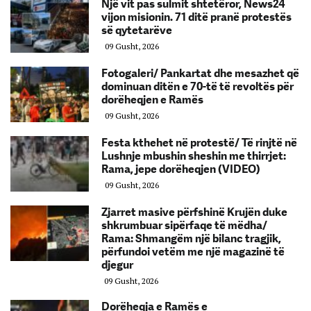
Një vit pas sulmit shtetëror, News24
vijon misionin. 71 ditë pranë protestës
së qytetarëve
09 Gusht, 2026
Fotogaleri/ Pankartat dhe mesazhet që
dominuan ditën e 70-të të revoltës për
dorëheqjen e Ramës
09 Gusht, 2026
Festa kthehet në protestë/ Të rinjtë në
Lushnje mbushin sheshin me thirrjet:
Rama, jepe dorëheqjen (VIDEO)
09 Gusht, 2026
Zjarret masive përfshinë Krujën duke
shkrumbuar sipërfaqe të mëdha/
Rama: Shmangëm një bilanc tragjik,
përfundoi vetëm me një magazinë të
djegur
09 Gusht, 2026
Dorëheqja e Ramës e