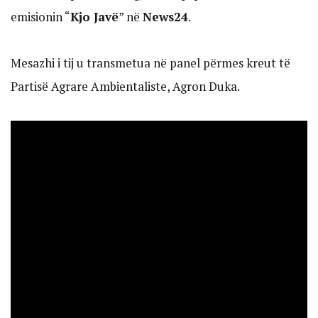
emisionin “
Kjo Javë
” në
News24
.
Mesazhi i tij u transmetua në panel përmes kreut të
Partisë Agrare Ambientaliste, Agron Duka.