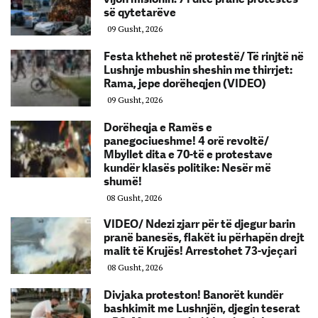
së qytetarëve
09 Gusht, 2026
Festa kthehet në protestë/ Të rinjtë në
Lushnje mbushin sheshin me thirrjet:
Rama, jepe dorëheqjen (VIDEO)
09 Gusht, 2026
Dorëheqja e Ramës e
panegociueshme! 4 orë revoltë/
Mbyllet dita e 70-të e protestave
kundër klasës politike: Nesër më
shumë!
08 Gusht, 2026
VIDEO/ Ndezi zjarr për të djegur barin
pranë banesës, flakët iu përhapën drejt
malit të Krujës! Arrestohet 73-vjeçari
08 Gusht, 2026
Divjaka proteston! Banorët kundër
bashkimit me Lushnjën, djegin teserat