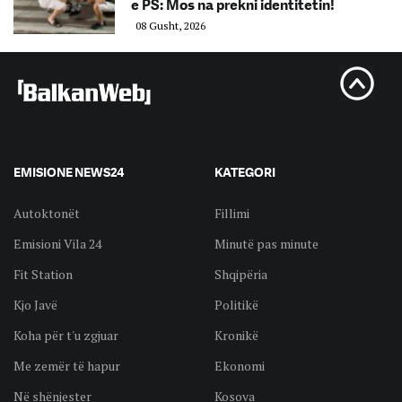
e PS: Mos na prekni identitetin!
08 Gusht, 2026
EMISIONE NEWS24
KATEGORI
Autoktonët
Fillimi
Emisioni Vila 24
Minutë pas minute
Fit Station
Shqipëria
Kjo Javë
Politikë
Koha për t'u zgjuar
Kronikë
Me zemër të hapur
Ekonomi
Në shënjester
Kosova