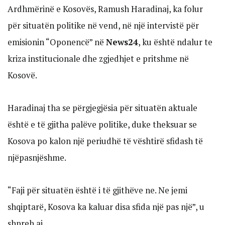
Ardhmërinë e Kosovës, Ramush Haradinaj, ka folur
për situatën politike në vend, në një intervistë për
emisionin “Oponencë” në
News24
, ku është ndalur te
kriza institucionale dhe zgjedhjet e pritshme në
Kosovë.
Haradinaj tha se përgjegjësia për situatën aktuale
është e të gjitha palëve politike, duke theksuar se
Kosova po kalon një periudhë të vështirë sfidash të
njëpasnjëshme.
“Faji për situatën është i të gjithëve ne. Ne jemi
shqiptarë, Kosova ka kaluar disa sfida një pas një”, u
shpreh ai.