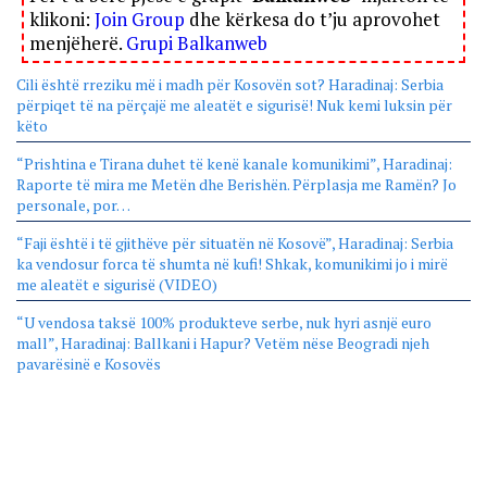
klikoni:
Join Group
dhe kërkesa do t’ju aprovohet
menjëherë.
Grupi Balkanweb
Cili është rreziku më i madh për Kosovën sot? Haradinaj: Serbia
përpiqet të na përçajë me aleatët e sigurisë! Nuk kemi luksin për
këto
“Prishtina e Tirana duhet të kenë kanale komunikimi”, Haradinaj:
Raporte të mira me Metën dhe Berishën. Përplasja me Ramën? Jo
personale, por…
“Faji është i të gjithëve për situatën në Kosovë”, Haradinaj: Serbia
ka vendosur forca të shumta në kufi! Shkak, komunikimi jo i mirë
me aleatët e sigurisë (VIDEO)
“U vendosa taksë 100% produkteve serbe, nuk hyri asnjë euro
mall”, Haradinaj: Ballkani i Hapur? Vetëm nëse Beogradi njeh
pavarësinë e Kosovës