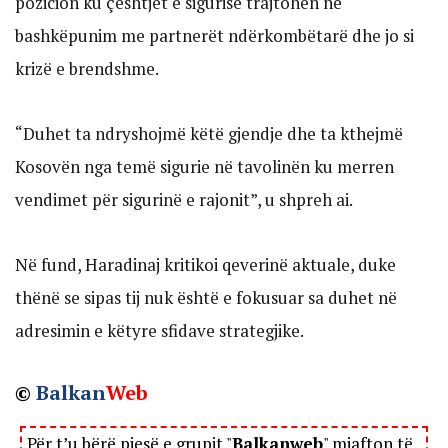
pozicion ku çështjet e sigurisë trajtohen në
bashkëpunim me partnerët ndërkombëtarë dhe jo si
krizë e brendshme.
“Duhet ta ndryshojmë këtë gjendje dhe ta kthejmë
Kosovën nga temë sigurie në tavolinën ku merren
vendimet për sigurinë e rajonit”, u shpreh ai.
Në fund, Haradinaj kritikoi qeverinë aktuale, duke
thënë se sipas tij nuk është e fokusuar sa duhet në
adresimin e këtyre sfidave strategjike.
©
Balkan
Web
Për t’u bërë pjesë e grupit "
Balkanweb
" mjafton të