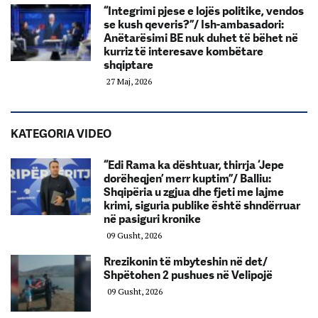
“Integrimi pjese e lojës politike, vendos
se kush qeveris?”/ Ish-ambasadori:
Anëtarësimi BE nuk duhet të bëhet në
kurriz të interesave kombëtare
shqiptare
27 Maj, 2026
KATEGORIA VIDEO
“Edi Rama ka dështuar, thirrja ‘Jepe
dorëheqjen’ merr kuptim”/ Balliu:
Shqipëria u zgjua dhe fjeti me lajme
krimi, siguria publike është shndërruar
në pasiguri kronike
09 Gusht, 2026
Rrezikonin të mbyteshin në det/
Shpëtohen 2 pushues në Velipojë
09 Gusht, 2026