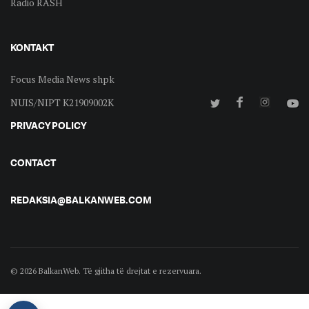
Radio RASH
KONTAKT
Focus Media News shpk
NUIS/NIPT K21909002K
PRIVACY POLICY
CONTACT
REDAKSIA@BALKANWEB.COM
© 2026 BalkanWeb. Të gjitha të drejtat e rezervuara.