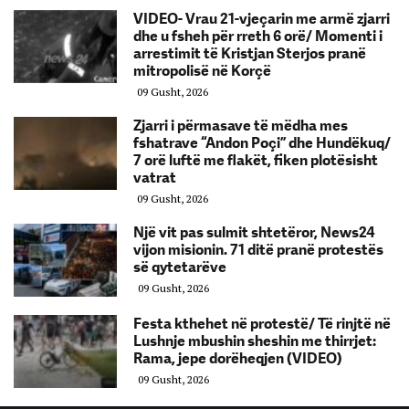
VIDEO- Vrau 21-vjeçarin me armë zjarri
dhe u fsheh për rreth 6 orë/ Momenti i
arrestimit të Kristjan Sterjos pranë
mitropolisë në Korçë
09 Gusht, 2026
Zjarri i përmasave të mëdha mes
fshatrave “Andon Poçi” dhe Hundëkuq/
7 orë luftë me flakët, fiken plotësisht
vatrat
09 Gusht, 2026
Një vit pas sulmit shtetëror, News24
vijon misionin. 71 ditë pranë protestës
së qytetarëve
09 Gusht, 2026
Festa kthehet në protestë/ Të rinjtë në
Lushnje mbushin sheshin me thirrjet:
Rama, jepe dorëheqjen (VIDEO)
09 Gusht, 2026