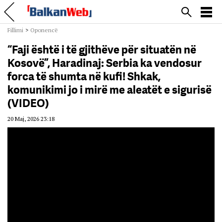
Fillimi
>
Oponencë
“Faji është i të gjithëve për situatën në
Kosovë”, Haradinaj: Serbia ka vendosur
forca të shumta në kufi! Shkak,
komunikimi jo i mirë me aleatët e sigurisë
(VIDEO)
20 Maj, 2026 23:18