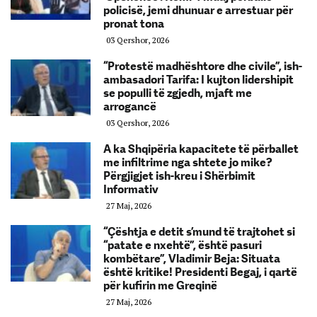
policisë, jemi dhunuar e arrestuar për
pronat tona
03 Qershor, 2026
“Protestë madhështore dhe civile”, ish-
ambasadori Tarifa: I kujton lidershipit
se populli të zgjedh, mjaft me
arrogancë
03 Qershor, 2026
A ka Shqipëria kapacitete të përballet
me infiltrime nga shtete jo mike?
Përgjigjet ish-kreu i Shërbimit
Informativ
27 Maj, 2026
“Çështja e detit s’mund të trajtohet si
“patate e nxehtë”, është pasuri
kombëtare”, Vladimir Beja: Situata
është kritike! Presidenti Begaj, i qartë
për kufirin me Greqinë
27 Maj, 2026