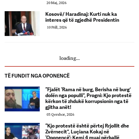
20 Maj, 2026
Kosovë/ Haradinaj: Kurti nuk ka
interes që të zgjedhë Presidentin
10 Prill, 2026
loading...
TË FUNDIT NGA OPONENCË
“Fjalët ‘Rama në burg, Berisha në burg’
dolën nga populli”, Progni: Kjo protestë
kërkon të zhdukë korrupsionin nga të
gjitha anët!
03 Qershor, 2026
“Kjo protestë është përtej Rrjollit dhe
Zvërnecit”, Luçiana Kokaj në
‘Oponencë’: Kemi 4 muaj përballë