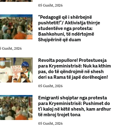
05 Gusht, 2026
“Pedagogë që i shërbejnë
pushtetit!”/ Aktivistja thirrje
studentëve nga protesta:
Bashkohuni, të ndërtojmë
Shqipërinë që duam
5 Gusht, 2026
05 Gusht, 2026
Revolta popullore! Protestuesja
para Kryeministrisë: Nuk ka kthim
pas, do të qëndrojmë në shesh
deri sa Rama të japë dorëheqjen!
05 Gusht, 2026
Emigranti shqiptar nga protesta
para Kryeministrisë: Pushimet do
t’i kaloj në këtë shesh, kam ardhur
të mbroj trojet tona
05 Gusht, 2026