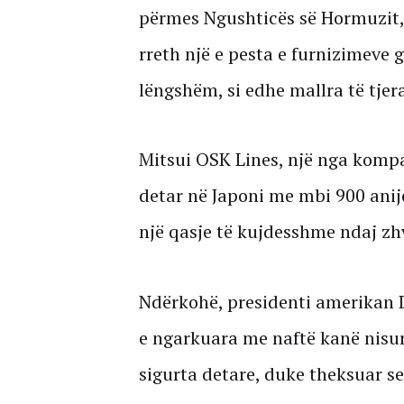
përmes Ngushticës së Hormuzit, 
rreth një e pesta e furnizimeve 
lëngshëm, si edhe mallra të tjer
Mitsui OSK Lines, një nga komp
detar në Japoni me mbi 900 anije
një qasje të kujdesshme ndaj zhv
Ndërkohë, presidenti amerikan 
e ngarkuara me naftë kanë nisur 
sigurta detare, duke theksuar se