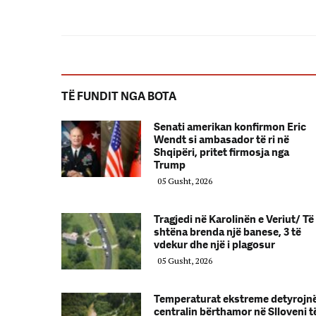
TË FUNDIT NGA BOTA
Senati amerikan konfirmon Eric
Wendt si ambasador të ri në
Shqipëri, pritet firmosja nga
Trump
05 Gusht, 2026
Tragjedi në Karolinën e Veriut/ Të
shtëna brenda një banese, 3 të
vdekur dhe një i plagosur
05 Gusht, 2026
Temperaturat ekstreme detyrojn
centralin bërthamor në Slloveni t