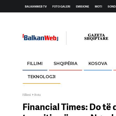
BALKANWEB TV
FOTO GALERI
EMISIONE
MOTI
SOND
FILLIMI
SHQIPËRIA
KOSOVA
TEKNOLOGJI
Fillimi
>
Bota
Financial Times: Do të d