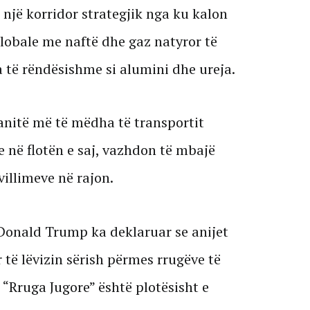
një korridor strategjik nga ku kalon
globale me naftë dhe gaz natyror të
a të rëndësishme si alumini dhe ureja.
anitë më të mëdha të transportit
 në flotën e saj, vazhdon të mbajë
illimeve në rajon.
Donald Trump ka deklaruar se anijet
të lëvizin sërish përmes rrugëve të
 “Rruga Jugore” është plotësisht e