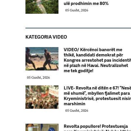
ulë prodhimin me 80%
05 Gusht, 2026
KATEGORIA VIDEO
VIDEO/ Kërcënoi banorët me
thikë, kandidati demokrat për
Kongres arrestohet pas incidenti
në plazh në Havai. Neutralizohet
me tek goditje!
05 Gusht, 2026
LIVE- Revolta në ditën e 67! “Nes
më shumë”, mbyllen fjalimet para
Kryeministrisë, protestuesit nisi
marshimin
05 Gusht, 2026
Revolta popullore! Protestuesja