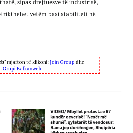
hatë, sipas drejtuesve të industrisë,
ë rikthehet vetëm pasi stabiliteti në
eb
" mjafton të klikoni:
Join Group
dhe
ë.
Grupi Balkanweb
i
VIDEO/ Mbyllet protesta e 67
kundër qeverisë! “Nesër më
shumë”, qytetarët të vendosur:
Rama jep dorëheqjen, Shqipëria