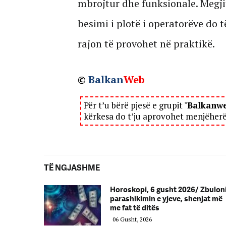
mbrojtur dhe funksionale. Megjit
besimi i plotë i operatorëve do t
rajon të provohet në praktikë.
©
Balkan
Web
Për t’u bërë pjesë e grupit "
Balkanw
kërkesa do t’ju aprovohet menjëher
TË NGJASHME
Horoskopi, 6 gusht 2026/ Zbulon
parashikimin e yjeve, shenjat më
me fat të ditës
06 Gusht, 2026