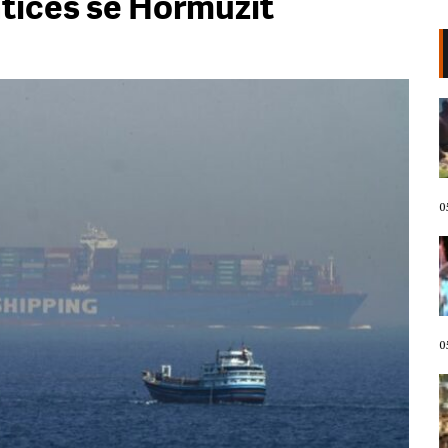
ticës së Hormuzit
VIDEO/ Kërcënoi banorët me
thikë, kandidati demokrat për
Kongres arrestohet pas incidentit
në plazh në Havai. Neutralizohet
me tek goditje!
05 Gusht, 2026
0
Protestuesit marshojnë drejt
Liqenit Artificial/ “Shqipëria
meriton revolucion”, thirrjet që
shoqërojnë tubimin: Poshtë
diktatura!
05 Gusht, 2026
0
LIVE- Revolta në ditën e 67! “Nesër
më shumë”, mbyllen fjalimet para
Kryeministrisë, protestuesit nisin
marshimin