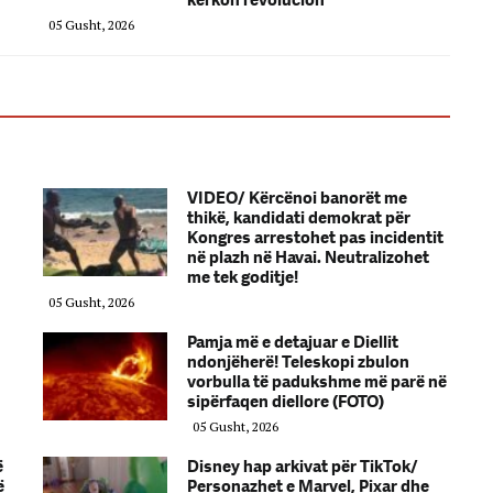
kërkon revolucion
05 Gusht, 2026
VIDEO/ Kërcënoi banorët me
thikë, kandidati demokrat për
Kongres arrestohet pas incidentit
në plazh në Havai. Neutralizohet
me tek goditje!
05 Gusht, 2026
Pamja më e detajuar e Diellit
ndonjëherë! Teleskopi zbulon
vorbulla të padukshme më parë në
sipërfaqen diellore (FOTO)
05 Gusht, 2026
ë
Disney hap arkivat për TikTok/
ë
Personazhet e Marvel, Pixar dhe