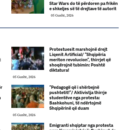
Star Wars do të përdoren pa frikën
e shkeljes së të drejtave të autorit
05 Gusht, 2026
Protestuesit marshojnë drejt
Liqenit Artificial/ “Shqipëria
t
meriton revolucion”, thirrjet që
shoqërojnë tubimin: Poshtë
diktatura!
05 Gusht, 2026
ër
“Pedagogë që i shërbejnë
pushtetit!”/ Aktivistja thirrje
n
studentëve nga protesta:
Bashkohuni, të ndërtojmë
Shqipërinë që duam
05 Gusht, 2026
Emigranti shqiptar nga protesta