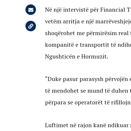
Në një intervistë për Financial
vetëm arritja e një marrëveshjeje
shoqërohet me përmirësim real t
kompanitë e transportit të ndihe
Ngushticën e Hormuzit.
“Duke pasur parasysh përvojën e
të mendohet se mund të duhen të
përpara se operatorët të rifilloj
Luftimet në rajon kanë ndikuar