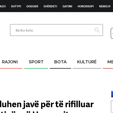
AZH
SHTYPI
DOSSIER
SHËNDETI
GATIMI
HOROSKOPI
NEWS24
RAJONI
SPORT
BOTA
KULTURË
M
uhen javë për të rifilluar