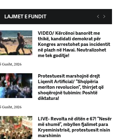
LAJMET E FUNDIT
VIDEO/ Kërcënoi banorët me
thikë, kandidati demokrat për
Kongres arrestohet pas incidentit
në plazh në Havai. Neutralizohet
me tek goditje!
5 Gusht, 2026
05 Gusht, 2026
Protestuesit marshojnë drejt
Liqenit Artificial/ “Shqipëria
meriton revolucion”, thirrjet që
shoqërojnë tubimin: Poshtë
diktatura!
5 Gusht, 2026
05 Gusht, 2026
LIVE- Revolta në ditën e 67! “Nesër
më shumë”, mbyllen fjalimet para
Kryeministrisë, protestuesit nisin
marshimin