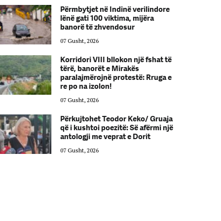
Përmbytjet në Indinë verilindore
lënë gati 100 viktima, mijëra
banorë të zhvendosur
07 Gusht, 2026
Korridori VIII bllokon një fshat të
tërë, banorët e Mirakës
paralajmërojnë protestë: Rruga e
re po na izolon!
07 Gusht, 2026
Përkujtohet Teodor Keko/ Gruaja
që i kushtoi poezitë: Së afërmi një
antologji me veprat e Dorit
07 Gusht, 2026