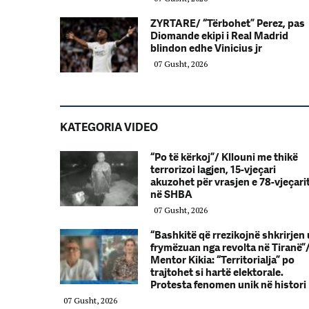
ZYRTARE/ “Tërbohet” Perez, pas
Diomande ekipi i Real Madrid
blindon edhe Vinicius jr
07 Gusht, 2026
KATEGORIA VIDEO
“Po të kërkoj”/ Kllouni me thikë
terrorizoi lagjen, 15-vjeçari
akuzohet për vrasjen e 78-vjeçari
në SHBA
07 Gusht, 2026
“Bashkitë që rrezikojnë shkrirjen 
frymëzuan nga revolta në Tiranë”
Mentor Kikia: “Territorialja” po
trajtohet si hartë elektorale.
Protesta fenomen unik në histori
07 Gusht, 2026