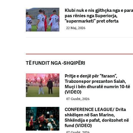
Klubi nuk e nis gjithçka nga e par
pas rënies nga Superiorja,
“supermarketi” pret oferta
22 Maj, 2026
TË FUNDIT NGA -SHQIPËRI
Pritje e denjë për “faraon”,
Trabzonspor prezanton Salah,
Muçi i bën dhuratë numrin 10-të
(VIDEO)
07 Gusht, 2026
CONFERENCE LEAGUE/ Drita
shkëlqen në San Marino,
Shkëndija e pafat, dorëzohet në
fund (VIDEO)
07 Gusht, 2026