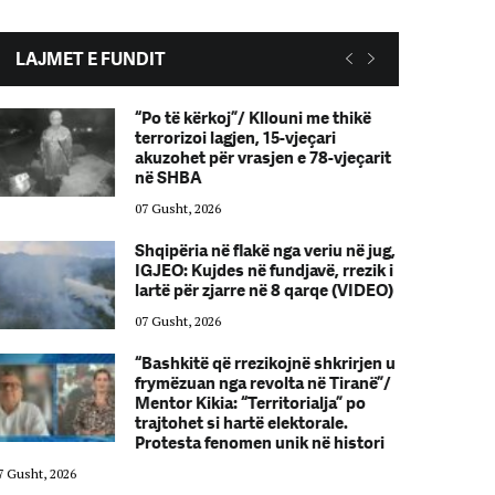
LAJMET E FUNDIT
“Po të kërkoj”/ Kllouni me thikë
terrorizoi lagjen, 15-vjeçari
akuzohet për vrasjen e 78-vjeçarit
në SHBA
07 Gusht, 2026
Shqipëria në flakë nga veriu në jug,
IGJEO: Kujdes në fundjavë, rrezik i
lartë për zjarre në 8 qarqe (VIDEO)
07 Gusht, 2026
“Bashkitë që rrezikojnë shkrirjen u
frymëzuan nga revolta në Tiranë”/
Mentor Kikia: “Territorialja” po
trajtohet si hartë elektorale.
Protesta fenomen unik në histori
7 Gusht, 2026
07 Gusht, 2026