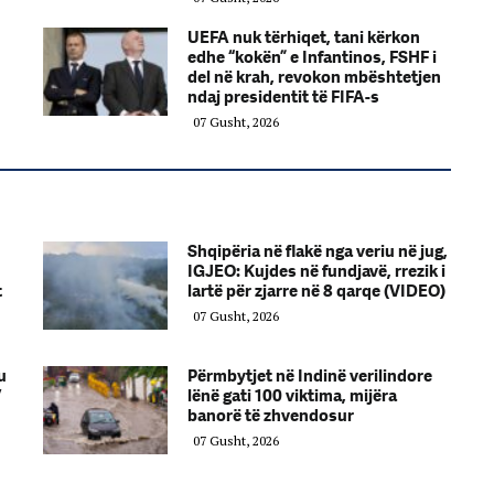
UEFA nuk tërhiqet, tani kërkon
edhe “kokën” e Infantinos, FSHF i
del në krah, revokon mbështetjen
ndaj presidentit të FIFA-s
07 Gusht, 2026
Shqipëria në flakë nga veriu në jug,
IGJEO: Kujdes në fundjavë, rrezik i
t
lartë për zjarre në 8 qarqe (VIDEO)
07 Gusht, 2026
u
Përmbytjet në Indinë verilindore
/
lënë gati 100 viktima, mijëra
banorë të zhvendosur
07 Gusht, 2026