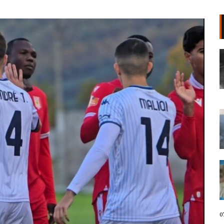
“Po të kërkoj”/ Kllouni me thikë
terrorizoi lagjen, 15-vjeçari
akuzohet për vrasjen e 78-vjeçarit
në SHBA
07 Gusht, 2026
Shqipëria në flakë nga veriu në jug,
IGJEO: Kujdes në fundjavë, rrezik i
lartë për zjarre në 8 qarqe (VIDEO)
07 Gusht, 2026
“Bashkitë që rrezikojnë shkrirjen u
frymëzuan nga revolta në Tiranë”/
Mentor Kikia: “Territorialja” po
trajtohet si hartë elektorale.
Protesta fenomen unik në histori
07 Gusht, 2026
0