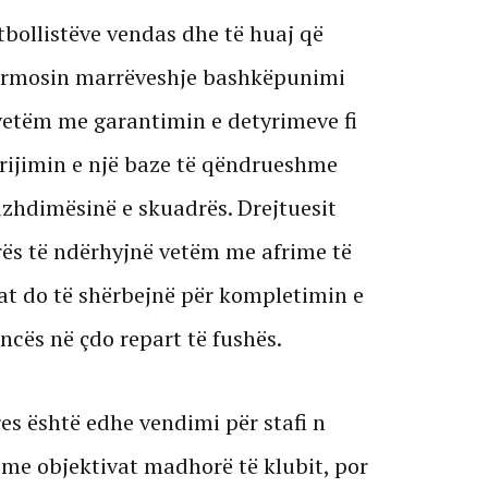
tbollistëve vendas dhe të huaj që
 firmosin marrëveshje bashkëpunimi
 vetëm me garantimin e detyrimeve fi
krijimin e një baze të qëndrueshme
azhdimësinë e skuadrës. Drejtuesit
rës të ndërhyjnë vetëm me afrime të
lat do të shërbejnë për kompletimin e
ncës në çdo repart të fushës.
res është edhe vendimi për stafi n
t me objektivat madhorë të klubit, por