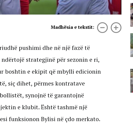
Përmbytjet në Indinë verilindore
lënë gati 100 viktima, mijëra
banorë të zhvendosur
07 Gusht, 2026
Madhësia e tekstit:
Korridori VIII bllokon një fshat të
tërë, banorët e Mirakës
eriudhë pushimi dhe në një fazë të
paralajmërojnë protestë: Rruga e
re po na izolon!
ndërtojë strategjinë për sezonin e ri,
07 Gusht, 2026
r boshtin e ekipit që mbylli edicionin
Përkujtohet Teodor Keko/ Gruaja
që i kushtoi poezitë: Së afërmi një
otë, siç dihet, përmes kontratave
antologji me veprat e Dorit
07 Gusht, 2026
ollistët, synojnë të garantojnë
jektin e klubit. Është tashmë një
esi funksionon Bylisi në çdo merkato.