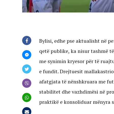
Bylisi, edhe pse aktualisht në p
qetë publike, ka nisur tashmë të 
me synimin kryesor për të ruajtu
e fundit. Drejtuesit mallakastri
afatgjata të nënshkruara me futb
stabilitet dhe vazhdimësi në pro
praktikë e konsoliduar mënyra s