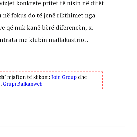
vizjet konkrete pritet të nisin në ditët
 në fokus do të jenë rikthimet nga
ve që nuk kanë bërë diferencën, si
ntrata me klubin mallakastriot.
eb
" mjafton të klikoni:
Join Group
dhe
ë.
Grupi Balkanweb