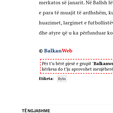
merkatos së janarit. Në Ballsh lë
e para të muajit të ardhshëm, ku
huazimet, largimet e futbollistë
dhe atyre që u ka përfunduar ko
©
Balkan
Web
Për t’u bërë pjesë e grupit "
Balkanw
kërkesa do t’ju aprovohet menjëher
Etiketa:
Bylis
TË NGJASHME