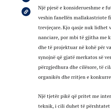
Një pjesë e konsiderueshme e fu
veshin fanellën mallakastriote
trevjeçare. Kjo qasje nuk lidhet
nanciare, por mbi të gjitha me 
dhe të projektuar në kohë për v
synojnë që gjatë merkatos së ve
përzgjedhura dhe cilësore, të ci
organikës dhe rritjen e konkurre
Një tjetër pikë që pritet me inte
teknik, i cili duhet të përshtate