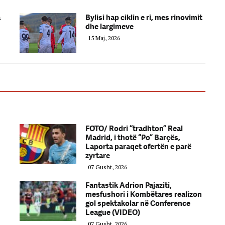
a
Bylisi hap ciklin e ri, mes rinovimit
dhe largimeve
15 Maj, 2026
FOTO/ Rodri “tradhton” Real
Madrid, i thotë “Po” Barçës,
Laporta paraqet ofertën e parë
zyrtare
07 Gusht, 2026
Fantastik Adrion Pajaziti,
mesfushori i Kombëtares realizon
gol spektakolar në Conference
League (VIDEO)
07 Gusht, 2026