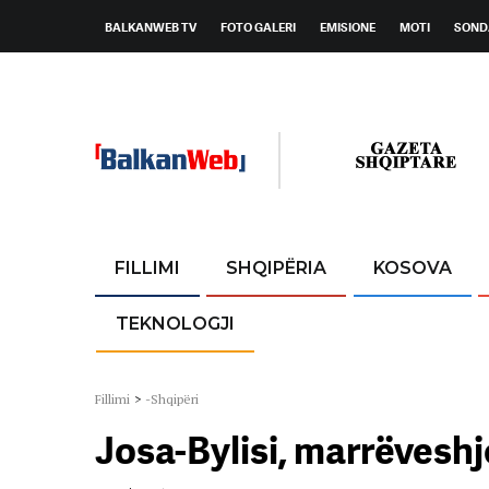
BALKANWEB TV
FOTO GALERI
EMISIONE
MOTI
SOND
FILLIMI
SHQIPËRIA
KOSOVA
TEKNOLOGJI
Fillimi
>
-Shqipëri
Josa-Bylisi, marrëvesh