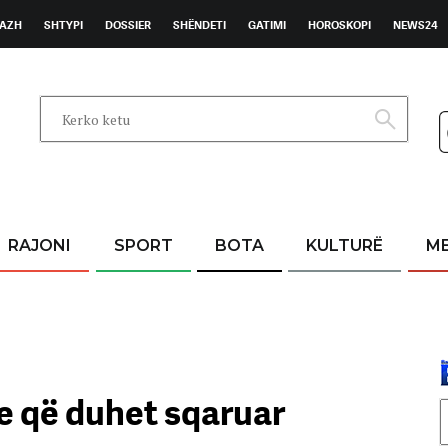
AZH
SHTYPI
DOSSIER
SHËNDETI
GATIMI
HOROSKOPI
NEWS24
RAJONI
SPORT
BOTA
KULTURË
M
je që duhet sqaruar