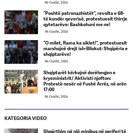
06 Gusht, 2026
“Poshtë patronazhistët”, revolta e 68-
të kundër qeverisë, protestuesit thirrje
qytetarëve: Bashkohuni me ne!
06 Gusht, 2026
“O milet, Rama ka siklet!”, protestuesit
marshojnë drejt ish-Bllokut: Shqipëria e
shqiptarëve!
06 Gusht, 2026
Shqiptarët kërkojnë dorëheqjen e
kryeministrit/ Aktivisti njofton:
Protestë nesër në Fushë Arrëz, në orën
17:00
06 Gusht, 2026
KATEGORIA VIDEO
Shpërthim në një minibus në periferi të