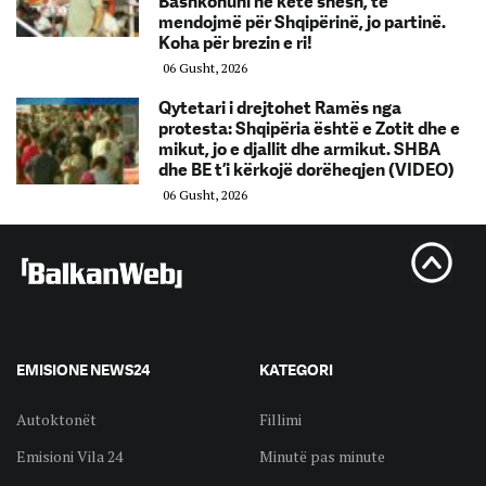
Bashkohuni në këtë shesh, të
mendojmë për Shqipërinë, jo partinë.
Koha për brezin e ri!
06 Gusht, 2026
Qytetari i drejtohet Ramës nga
protesta: Shqipëria është e Zotit dhe e
mikut, jo e djallit dhe armikut. SHBA
dhe BE t’i kërkojë dorëheqjen (VIDEO)
06 Gusht, 2026
EMISIONE NEWS24
KATEGORI
Autoktonët
Fillimi
Emisioni Vila 24
Minutë pas minute