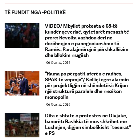
TË FUNDIT NGA -POLITIKË
VIDEO/ Mbyllet protesta e 68-të
kundër qeverisë, qytetarët mesazh të
prerë: Revolta vazhdon deri në
dorëheqjen e panegociueshme të
Ramës. Paralajmërojnë përshkallëzim
dhe bllokim rrugësh
06 Gusht, 2026
“Rama po përgatit aferën e radhës,
SPAK të veprojë”/ Këlliçi ngre alarmin
për projektligjin në shëndetësi: Krijon
një strukturë paralele dhe rrezikon
monopolin
06 Gusht, 2026
Dita e shtatë e protestës në Divjakë,
banorët: Bashkia të mos shkrihet me
Lushnjen, digjen simbolikisht “teserat”
e PS