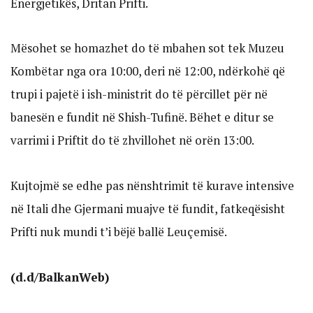
Energjetikës, Dritan Prifti.
Mësohet se homazhet do të mbahen sot tek Muzeu
Kombëtar nga ora 10:00, deri në 12:00, ndërkohë që
trupi i pajetë i ish-ministrit do të përcillet për në
banesën e fundit në Shish-Tufinë. Bëhet e ditur se
varrimi i Priftit do të zhvillohet në orën 13:00.
Kujtojmë se edhe pas nënshtrimit të kurave intensive
në Itali dhe Gjermani muajve të fundit, fatkeqësisht
Prifti nuk mundi t’i bëjë ballë Leuçemisë.
(d.d/BalkanWeb)