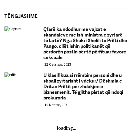
TË NGJASHME
Çfarë ka ndodhur me vajzat e
skandaleve me ish-ministra e zyrtarë
të lartë? Nga Shukri Xhelili te Prifti dhe
Pango, cilët ishin politikanët që
përdorën postin për të përfituar favore
seksuale
22 Qershor, 2023
U klasifikua si rrëmbim personi dhe u
shpall zyrtarisht i vdekur/ Dëshmia e
Dritan Priftit për zhdukjen e
biznesmenit. Të gjitha pistat që ndoqi
prokuroria
10 Nëntor, 2021
loading...