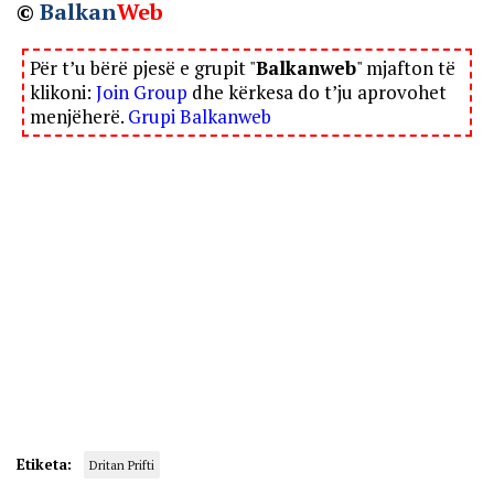
©
Balkan
Web
Për t’u bërë pjesë e grupit "
Balkanweb
" mjafton të
klikoni:
Join Group
dhe kërkesa do t’ju aprovohet
menjëherë.
Grupi Balkanweb
Etiketa:
Dritan Prifti