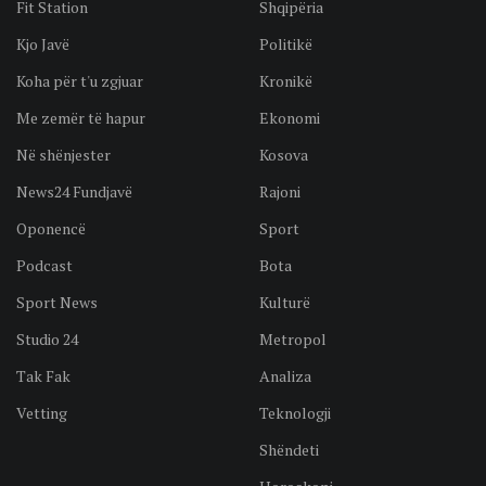
Fit Station
Shqipëria
Kjo Javë
Politikë
Koha për t'u zgjuar
Kronikë
Me zemër të hapur
Ekonomi
Në shënjester
Kosova
News24 Fundjavë
Rajoni
Oponencë
Sport
Podcast
Bota
Sport News
Kulturë
Studio 24
Metropol
Tak Fak
Analiza
Vetting
Teknologji
Shëndeti