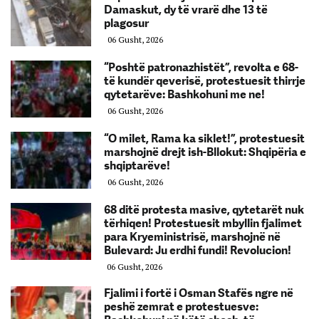
Damaskut, dy të vrarë dhe 13 të
plagosur
06 Gusht, 2026
“Poshtë patronazhistët”, revolta e 68-
të kundër qeverisë, protestuesit thirrje
qytetarëve: Bashkohuni me ne!
06 Gusht, 2026
“O milet, Rama ka siklet!”, protestuesit
marshojnë drejt ish-Bllokut: Shqipëria e
shqiptarëve!
06 Gusht, 2026
68 ditë protesta masive, qytetarët nuk
tërhiqen! Protestuesit mbyllin fjalimet
para Kryeministrisë, marshojnë në
Bulevard: Ju erdhi fundi! Revolucion!
06 Gusht, 2026
Fjalimi i fortë i Osman Stafës ngre në
peshë zemrat e protestuesve: