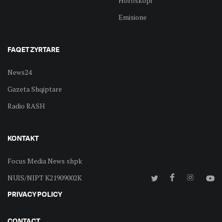
Horoskopi
Emisione
FAQET ZYRTARE
News24
Gazeta Shqiptare
Radio RASH
KONTAKT
Focus Media News shpk
NUIS/NIPT K21909002K
PRIVACY POLICY
CONTACT