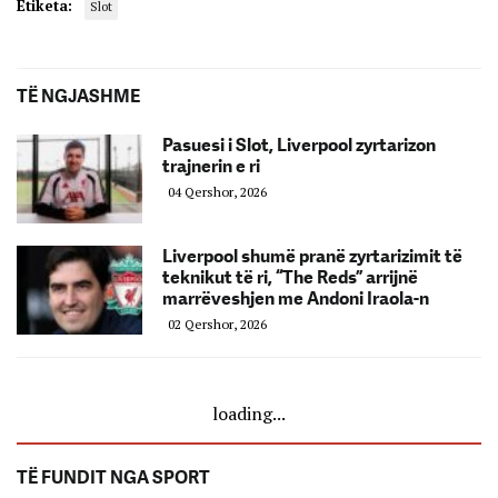
Etiketa:
Slot
TË NGJASHME
Pasuesi i Slot, Liverpool zyrtarizon
trajnerin e ri
04 Qershor, 2026
Liverpool shumë pranë zyrtarizimit të
teknikut të ri, “The Reds” arrijnë
marrëveshjen me Andoni Iraola-n
02 Qershor, 2026
loading...
TË FUNDIT NGA SPORT