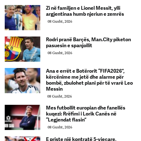
Zi në familjen e Lionel Messit, ylli
argjentinas humb njeriun e zemrës
08 Gusht, 2026
Rodri pranë Barçës, Man.City piketon
pasuesin e spanjollit
08 Gusht, 2026
Ana e errët e Botërorit “FIFA2026”,
kërcënime me jetë dhe alarme për
bombë, zbulohet plani për të vrarë Leo
Messin
08 Gusht, 2026
Mes futbollit europian dhe fanellës
kuqezi: Rrëfimi i Lorik Canës në
“Legjendat flasin”
08 Gusht, 2026
E priste një kontratë 5-vjeçare,