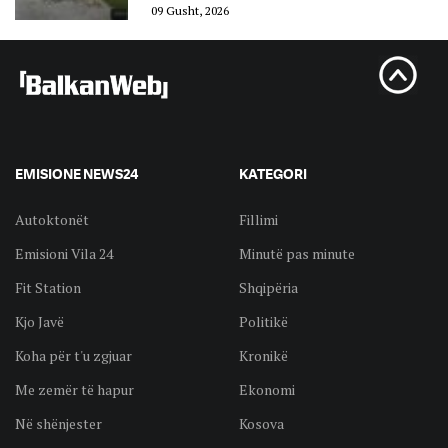
09 Gusht, 2026
EMISIONE NEWS24
KATEGORI
Autoktonët
Fillimi
Emisioni Vila 24
Minutë pas minute
Fit Station
Shqipëria
Kjo Javë
Politikë
Koha për t'u zgjuar
Kronikë
Me zemër të hapur
Ekonomi
Në shënjester
Kosova