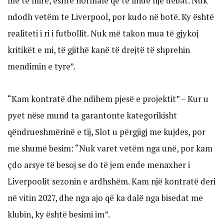
më të mirë, është normale që të lindë një debat. Nuk
ndodh vetëm te Liverpool, por kudo në botë. Ky është
realiteti i ri i futbollit. Nuk më takon mua të gjykoj
kritikët e mi, të gjithë kanë të drejtë të shprehin
mendimin e tyre”.
“Kam kontratë dhe ndihem pjesë e projektit” – Kur u
pyet nëse mund ta garantonte kategorikisht
qëndrueshmërinë e tij, Slot u përgjigj me kujdes, por
me shumë besim: “Nuk varet vetëm nga unë, por kam
çdo arsye të besoj se do të jem ende menaxher i
Liverpoolit sezonin e ardhshëm. Kam një kontratë deri
në vitin 2027, dhe nga ajo që ka dalë nga bisedat me
klubin, ky është besimi im”.