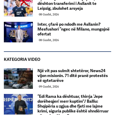
dështon transferimi i Asllanit te
Leipzig, zbulohet arsyeja
08 Gusht, 2026
Inter, çfarë po ndodh me Asllanin?
Mesfushori “ngec në Milano, mungojnë
ofertat
08 Gusht, 2026
KATEGORIA VIDEO
Një vit pas sulmit shtetëror, News24
vijon misionin. 71 ditë pranë protestës
së qytetarëve
09 Gusht, 2026
“Edi Rama ka dështuar, thirrja ‘Jepe
dorëheqjen’ merr kuptim”/ Balliu:
Shqipëria u zgjua dhe fjeti me lajme
krimi, siguria publike është shndërruar