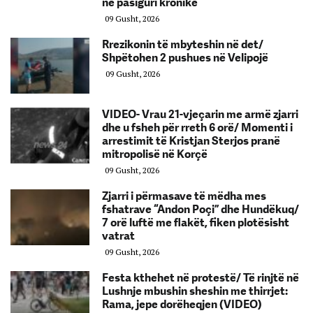
në pasiguri kronike
09 Gusht, 2026
Rrezikonin të mbyteshin në det/
Shpëtohen 2 pushues në Velipojë
09 Gusht, 2026
VIDEO- Vrau 21-vjeçarin me armë zjarri
dhe u fsheh për rreth 6 orë/ Momenti i
arrestimit të Kristjan Sterjos pranë
mitropolisë në Korçë
09 Gusht, 2026
Zjarri i përmasave të mëdha mes
fshatrave “Andon Poçi” dhe Hundëkuq/
7 orë luftë me flakët, fiken plotësisht
vatrat
09 Gusht, 2026
Festa kthehet në protestë/ Të rinjtë në
Lushnje mbushin sheshin me thirrjet:
Rama, jepe dorëheqjen (VIDEO)