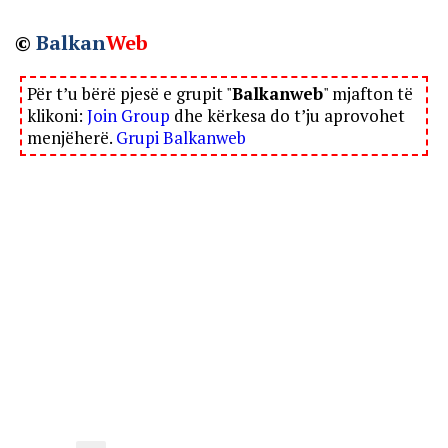
©
Balkan
Web
Për t’u bërë pjesë e grupit "
Balkanweb
" mjafton të
klikoni:
Join Group
dhe kërkesa do t’ju aprovohet
menjëherë.
Grupi Balkanweb