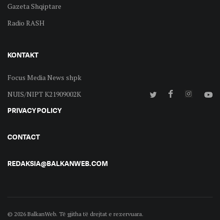
Gazeta Shqiptare
Radio RASH
KONTAKT
Focus Media News shpk
NUIS/NIPT K21909002K
PRIVACY POLICY
CONTACT
REDAKSIA@BALKANWEB.COM
© 2026 BalkanWeb. Të gjitha të drejtat e rezervuara.