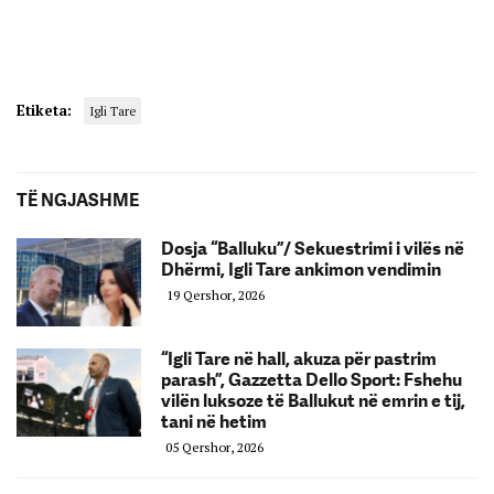
Etiketa:
Igli Tare
TË NGJASHME
Dosja “Balluku”/ Sekuestrimi i vilës në
Dhërmi, Igli Tare ankimon vendimin
19 Qershor, 2026
“Igli Tare në hall, akuza për pastrim
parash”, Gazzetta Dello Sport: Fshehu
vilën luksoze të Ballukut në emrin e tij,
tani në hetim
05 Qershor, 2026