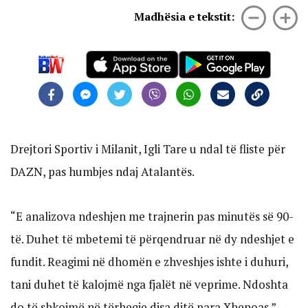
Madhësia e tekstit:
Drejtori Sportiv i Milanit, Igli Tare u ndal të fliste për
DAZN, pas humbjes ndaj Atalantës.
“E analizova ndeshjen me trajnerin pas minutës së 90-
të. Duhet të mbetemi të përqendruar në dy ndeshjet e
fundit. Reagimi në dhomën e zhveshjes ishte i duhuri,
tani duhet të kalojmë nga fjalët në veprime. Ndoshta
do të shkojmë në tërheqje disa ditë para Xhenoas.”