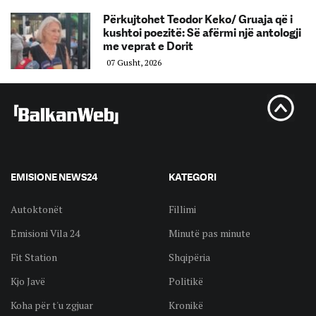
Përkujtohet Teodor Keko/ Gruaja që i
kushtoi poezitë: Së afërmi një antologji
me veprat e Dorit
07 Gusht, 2026
EMISIONE NEWS24
KATEGORI
Autoktonët
Fillimi
Emisioni Vila 24
Minutë pas minute
Fit Station
Shqipëria
Kjo Javë
Politikë
Koha për t'u zgjuar
Kronikë