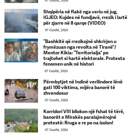
07 Gusht, 2026
Shqipëria në flakë nga veriu në jug,
IGJEO: Kujdes në fundjavë, rrezik i lartë
për zjarre në 8 qarqe (VIDEO)
07 Gusht, 2026
“Bashkitë që rrezikojnë shkrirjen u
frymëzuan nga revolta në Tiranë”/
Mentor Kikia: “Territorialja” po
trajtohet si hartë elektorale. Protesta
fenomen unik në histori
07 Gusht, 2026
Përmbytjet në Indinë verilindore lënë
gati 100 viktima, mijëra banorë të
zhvendosur
07 Gusht, 2026
Korridori VIII bllokon një fshat të tërë,
banorët e Mirakës paralajmërojnë
protestë: Rruga e re po na izolon!
07 Gusht, 2026