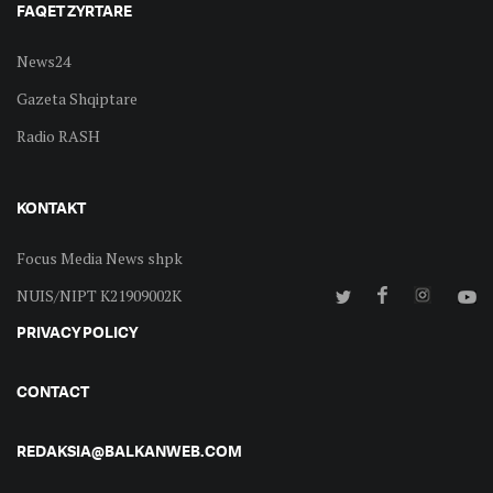
FAQET ZYRTARE
News24
Gazeta Shqiptare
Radio RASH
KONTAKT
Focus Media News shpk
NUIS/NIPT K21909002K
PRIVACY POLICY
CONTACT
REDAKSIA@BALKANWEB.COM