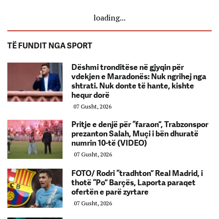
loading...
TË FUNDIT NGA SPORT
Dëshmi tronditëse në gjyqin për
vdekjen e Maradonës: Nuk ngrihej nga
shtrati. Nuk donte të hante, kishte
hequr dorë
07 Gusht, 2026
Pritje e denjë për “faraon”, Trabzonspor
prezanton Salah, Muçi i bën dhuratë
numrin 10-të (VIDEO)
07 Gusht, 2026
FOTO/ Rodri “tradhton” Real Madrid, i
thotë “Po” Barçës, Laporta paraqet
ofertën e parë zyrtare
07 Gusht, 2026