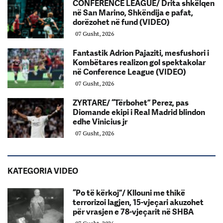
CONFERENCE LEAGUE/ Drita shkëlqen
në San Marino, Shkëndija e pafat,
dorëzohet në fund (VIDEO)
07 Gusht, 2026
Fantastik Adrion Pajaziti, mesfushori i
Kombëtares realizon gol spektakolar
në Conference League (VIDEO)
07 Gusht, 2026
ZYRTARE/ “Tërbohet” Perez, pas
Diomande ekipi i Real Madrid blindon
edhe Vinicius jr
07 Gusht, 2026
KATEGORIA VIDEO
“Po të kërkoj”/ Kllouni me thikë
terrorizoi lagjen, 15-vjeçari akuzohet
për vrasjen e 78-vjeçarit në SHBA