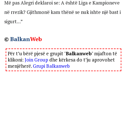
Më pas Alegri deklaroi se: A është Liga e Kampioneve
në rrezik? Gjithmonë kam thënë se nuk ishte një bast i
sigurt…”
©
Balkan
Web
Për t’u bërë pjesë e grupit "
Balkanweb
" mjafton të
klikoni:
Join Group
dhe kërkesa do t’ju aprovohet
menjëherë.
Grupi Balkanweb