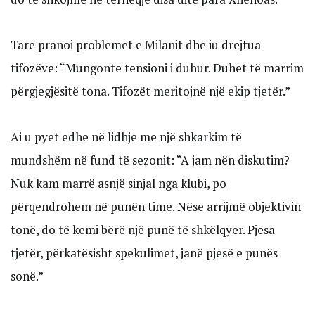
Tare pranoi problemet e Milanit dhe iu drejtua
tifozëve: “Mungonte tensioni i duhur. Duhet të marrim
përgjegjësitë tona. Tifozët meritojnë një ekip tjetër.”
Ai u pyet edhe në lidhje me një shkarkim të
mundshëm në fund të sezonit: “A jam nën diskutim?
Nuk kam marrë asnjë sinjal nga klubi, po
përqendrohem në punën time. Nëse arrijmë objektivin
tonë, do të kemi bërë një punë të shkëlqyer. Pjesa
tjetër, përkatësisht spekulimet, janë pjesë e punës
sonë.”