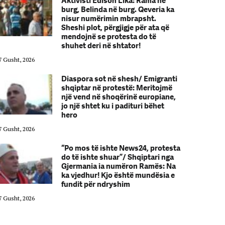
Aktivisti Edison Lika: Rama në
burg, Belinda në burg. Qeveria ka
nisur numërimin mbrapsht.
Sheshi plot, përgjigje për ata që
mendojnë se protesta do të
shuhet deri në shtator!
7 Gusht, 2026
07 Gusht, 2026
Diaspora sot në shesh/ Emigranti
shqiptar në protestë: Meritojmë
një vend në shoqërinë europiane,
jo një shtet ku i padituri bëhet
hero
7 Gusht, 2026
07 Gusht, 2026
“Po mos të ishte News24, protesta
do të ishte shuar”/ Shqiptari nga
Gjermania ia numëron Ramës: Na
ka vjedhur! Kjo është mundësia e
fundit për ndryshim
7 Gusht, 2026
07 Gusht, 2026