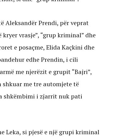
ë Aleksandër Prendi, për veprat
ë kryer vrasje”, “grup kriminal” dhe
roret e posaçme, Elida Kaçkini dhe
andehur edhe Prendin, i cili
rmë me njerëzit e grupit “Bajri”,
in shkuar me tre automjete të
a shkëmbimi i zjarrit nuk pati
e Leka, si pjesë e një grupi kriminal