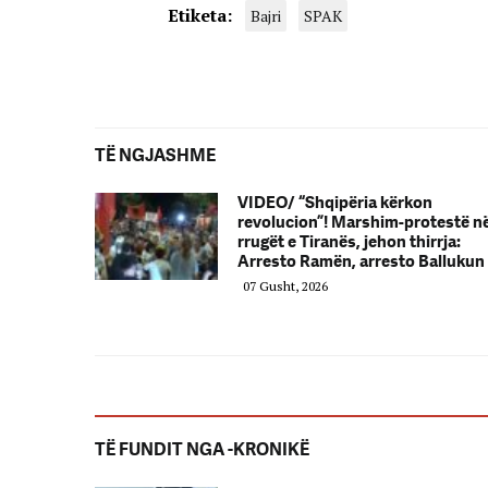
Etiketa:
Bajri
SPAK
TË NGJASHME
VIDEO/ “Shqipëria kërkon
revolucion”! Marshim-protestë n
rrugët e Tiranës, jehon thirrja:
Arresto Ramën, arresto Ballukun
07 Gusht, 2026
TË FUNDIT NGA -KRONIKË