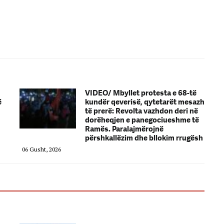
VIDEO/ Mbyllet protesta e 68-të
ë
kundër qeverisë, qytetarët mesazh
të prerë: Revolta vazhdon deri në
dorëheqjen e panegociueshme të
Ramës. Paralajmërojnë
përshkallëzim dhe bllokim rrugësh
06 Gusht, 2026