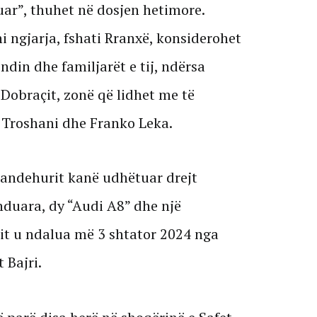
uar”, thuhet në dosjen hetimore.
 ngjarja, fshati Rranxë, konsiderohet
din dhe familjarët e tij, ndërsa
Dobraçit, zonë që lidhet me të
 Troshani dhe Franko Leka.
pandehurit kanë udhëtuar drejt
nduara, dy “Audi A8” dhe një
it u ndalua më 3 shtator 2024 nga
 Bajri.