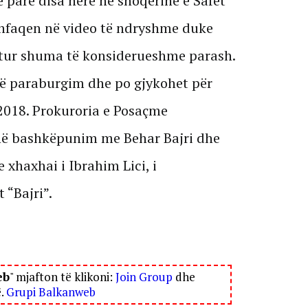
ë parë disa herë në shoqërinë e Safet
shfaqen në video të ndryshme duke
tur shuma të konsiderueshme parash.
në paraburgim dhe po gjykohet për
 2018. Prokuroria e Posaçme
 në bashkëpunim me Behar Bajri dhe
e xhaxhai i Ibrahim Lici, i
 “Bajri”.
eb
" mjafton të klikoni:
Join Group
dhe
ë.
Grupi Balkanweb