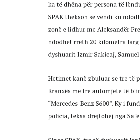
ka të dhëna për persona të lënd
SPAK thekson se vendi ku ndodhi
zonë e lidhur me Aleksandër Pren
ndodhet rreth 20 kilometra larg 
dyshuarit Izmir Sakicaj, Samuel
Hetimet kanë zbuluar se tre të 
Rranxës me tre automjete të bli
“Mercedes-Benz S600”. Ky i fund
policia, teksa drejtohej nga Safet