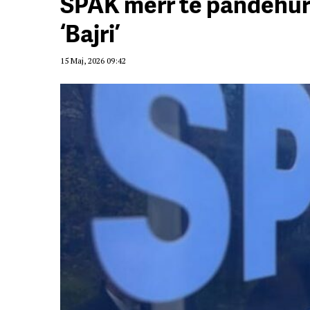
SPAK merr të pandehur 
‘Bajri’
15 Maj, 2026 09:42