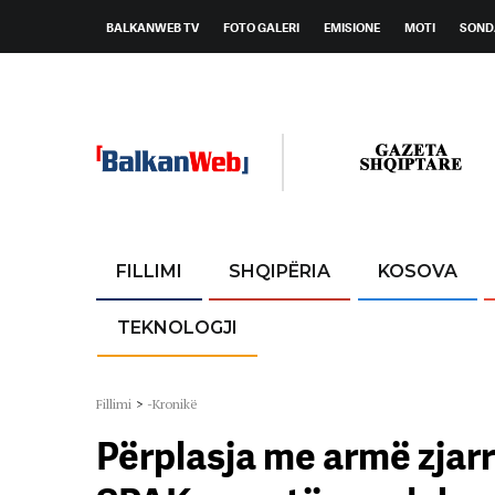
BALKANWEB TV
FOTO GALERI
EMISIONE
MOTI
SOND
FILLIMI
SHQIPËRIA
KOSOVA
TEKNOLOGJI
Fillimi
>
-Kronikë
Përplasja me armë zjarr