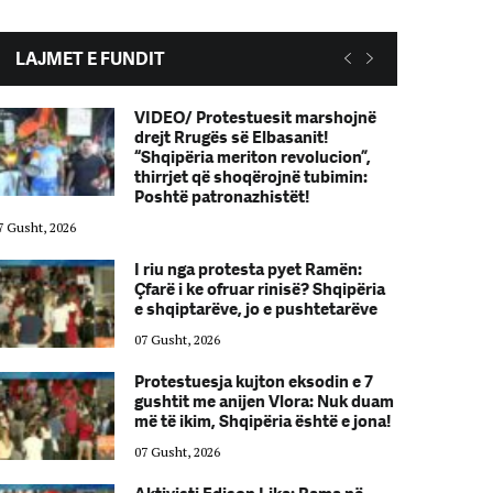
LAJMET E FUNDIT
VIDEO/ Protestuesit marshojnë
drejt Rrugës së Elbasanit!
“Shqipëria meriton revolucion”,
thirrjet që shoqërojnë tubimin:
Poshtë patronazhistët!
7 Gusht, 2026
07 Gusht, 2026
I riu nga protesta pyet Ramën:
Çfarë i ke ofruar rinisë? Shqipëria
e shqiptarëve, jo e pushtetarëve
07 Gusht, 2026
Protestuesja kujton eksodin e 7
gushtit me anijen Vlora: Nuk duam
më të ikim, Shqipëria është e jona!
07 Gusht, 2026