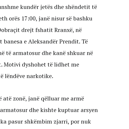
hunshme kundër jetës dhe shëndetit të
th orës 17:00, janë nisur së bashku
obraçit drejt fshatit Rranxë, në
t banesa e Aleksandër Prendit. Të
enë të armatosur dhe kanë shkuar në
. Motivi dyshohet të lidhet me
 të lëndëve narkotike.
 atë zonë, janë qëlluar me armë
ë i armatosur dhe kishte kuptuar arsyen
e ka pasur shkëmbim zjarri, por nuk