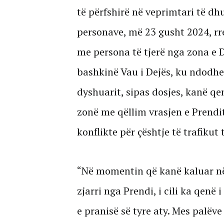
të përfshirë në veprimtari të d
personave, më 23 gusht 2024, rre
me persona të tjerë nga zona e D
bashkinë Vau i Dejës, ku ndodhe
dyshuarit, sipas dosjes, kanë q
zonë me qëllim vrasjen e Prendit
konflikte për çështje të trafikut
“Në momentin që kanë kaluar në
zjarri nga Prendi, i cili ka qen
e pranisë së tyre aty. Mes palëv