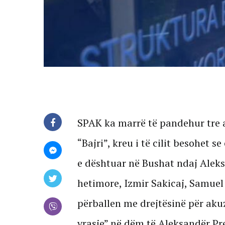
SPAK ka marrë të pandehur tre a
“Bajri”, kreu i të cilit besohet s
e dështuar në Bushat ndaj Aleks
hetimore, Izmir Sakicaj, Samuel
përballen me drejtësinë për akuz
vrasje” në dëm të Aleksandër Pre