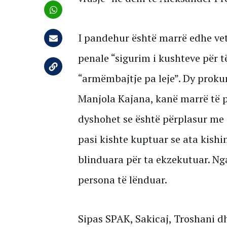
I pandehur është marrë edhe vet
penale “sigurim i kushteve për t
“armëmbajtje pa leje”. Dy proku
Manjola Kajana, kanë marrë të p
dyshohet se është përplasur me a
pasi kishte kuptuar se ata kish
blinduara për ta ekzekutuar. Ng
persona të lënduar.
Sipas SPAK, Sakicaj, Troshani dh