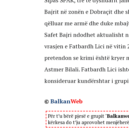
Sipas SPAK, tre të dyshuarit jan
Bajrit në zonën e Dobraçit dhe 
qëlluar me armë dhe duke mbaj
Safet Bajri ndodhet aktualisht 
vrasjen e Fatbardh Lici në vitin
pretendon se krimi është kryer
Astmer Bilali. Fatbardh Lici isht
konsideruar kundërshtar i grupit
©
Balkan
Web
Për t’u bërë pjesë e grupit "
Balkanw
kërkesa do t’ju aprovohet menjëher