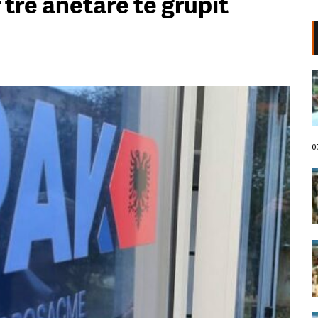
tre anëtarë të grupit
VIDEO/ Protestuesit marshojnë
drejt Rrugës së Elbasanit!
“Shqipëria meriton revolucion”,
thirrjet që shoqërojnë tubimin:
Poshtë patronazhistët!
07 Gusht, 2026
0
I riu nga protesta pyet Ramën:
Çfarë i ke ofruar rinisë? Shqipëria
e shqiptarëve, jo e pushtetarëve
07 Gusht, 2026
Protestuesja kujton eksodin e 7
gushtit me anijen Vlora: Nuk duam
më të ikim, Shqipëria është e jona!
07 Gusht, 2026