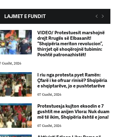
LAJMET E FUNDIT
VIDEO/ Protestuesit marshojnë
drejt Rrugës së Elbasanit!
“Shqipëria meriton revolucion”,
thirrjet që shoqërojnë tubimin:
Poshtë patronazhistët!
7 Gusht, 2026
07 Gusht, 2026
I riu nga protesta pyet Ramën:
Çfarë i ke ofruar rinisë? Shqipëria
e shqiptarëve, jo e pushtetarëve
07 Gusht, 2026
Protestuesja kujton eksodin e 7
gushtit me anijen Vlora: Nuk duam
më të ikim, Shqipëria është e jona!
07 Gusht, 2026