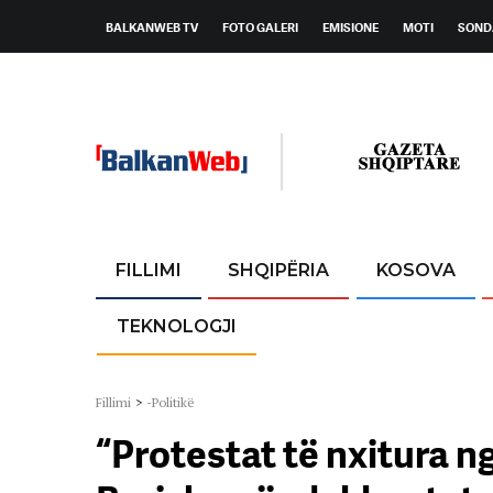
BALKANWEB TV
FOTO GALERI
EMISIONE
MOTI
SOND
FILLIMI
SHQIPËRIA
KOSOVA
TEKNOLOGJI
Fillimi
>
-Politikë
“Protestat të nxitura n