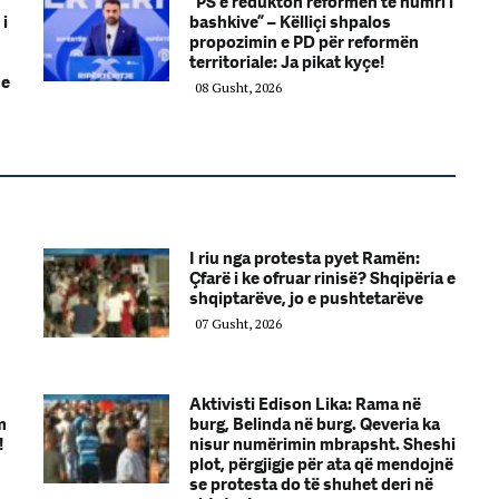
“PS e redukton reformën te numri i
 i
bashkive” – Këlliçi shpalos
propozimin e PD për reformën
territoriale: Ja pikat kyçe!
me
08 Gusht, 2026
I riu nga protesta pyet Ramën:
Çfarë i ke ofruar rinisë? Shqipëria e
shqiptarëve, jo e pushtetarëve
07 Gusht, 2026
Aktivisti Edison Lika: Rama në
m
burg, Belinda në burg. Qeveria ka
!
nisur numërimin mbrapsht. Sheshi
plot, përgjigje për ata që mendojnë
se protesta do të shuhet deri në