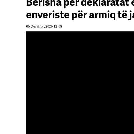
Berisha për deklaratat
enveriste për armiq të
06 Qershor, 2026 12:08