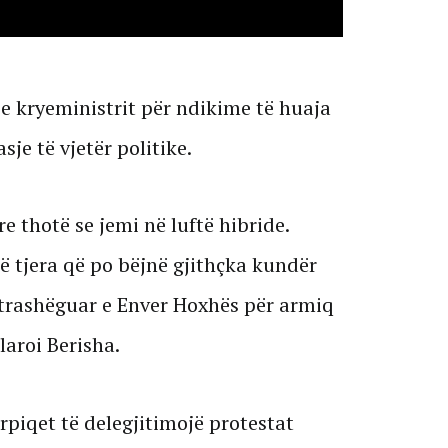
 e kryeministrit për ndikime të huaja
je të vjetër politike.
 thotë se jemi në luftë hibride.
ë tjera që po bëjnë gjithçka kundër
e trashëguar e Enver Hoxhës për armiq
laroi Berisha.
rpiqet të delegjitimojë protestat