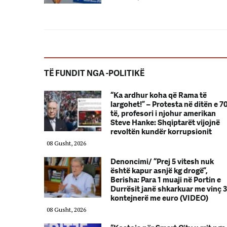
TË FUNDIT NGA -POLITIKË
“Ka ardhur koha që Rama të
largohet!” – Protesta në ditën e 7
të, profesori i njohur amerikan
Steve Hanke: Shqiptarët vijojnë
revoltën kundër korrupsionit
08 Gusht, 2026
Denoncimi/ “Prej 5 vitesh nuk
është kapur asnjë kg drogë”,
Berisha: Para 1 muaji në Portin e
Durrësit janë shkarkuar me vinç 3
kontejnerë me euro (VIDEO)
08 Gusht, 2026