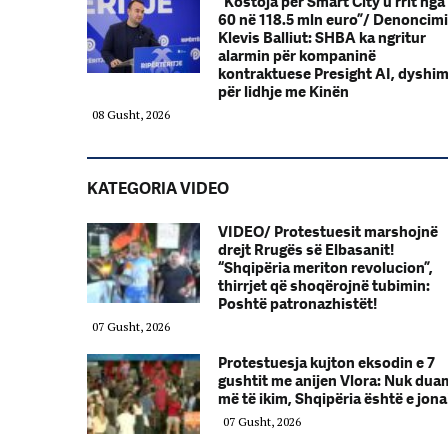
“Kostoja për Smart City u rrit nga
60 në 118.5 mln euro”/ Denoncimi
Klevis Balliut: SHBA ka ngritur
alarmin për kompaninë
kontraktuese Presight AI, dyshi
për lidhje me Kinën
08 Gusht, 2026
KATEGORIA VIDEO
VIDEO/ Protestuesit marshojnë
drejt Rrugës së Elbasanit!
“Shqipëria meriton revolucion”,
thirrjet që shoqërojnë tubimin:
Poshtë patronazhistët!
07 Gusht, 2026
Protestuesja kujton eksodin e 7
gushtit me anijen Vlora: Nuk dua
më të ikim, Shqipëria është e jona
07 Gusht, 2026