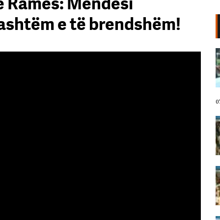
 e Ramës: Mendësi
 jashtëm e të brendshëm!
VIDEO/ Protestuesit marshojnë
drejt Rrugës së Elbasanit!
“Shqipëria meriton revolucion”,
thirrjet që shoqërojnë tubimin:
Poshtë patronazhistët!
07 Gusht, 2026
0
I riu nga protesta pyet Ramën:
Çfarë i ke ofruar rinisë? Shqipëria
e shqiptarëve, jo e pushtetarëve
07 Gusht, 2026
Protestuesja kujton eksodin e 7
gushtit me anijen Vlora: Nuk duam
më të ikim, Shqipëria është e jona!
07 Gusht, 2026