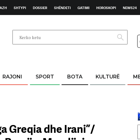
AZH
SHTYPI
DOSSIER
SHËNDETI
GATIMI
HOROSKOPI
NEWS24
RAJONI
SPORT
BOTA
KULTURË
M
ga Greqia dhe Irani”/