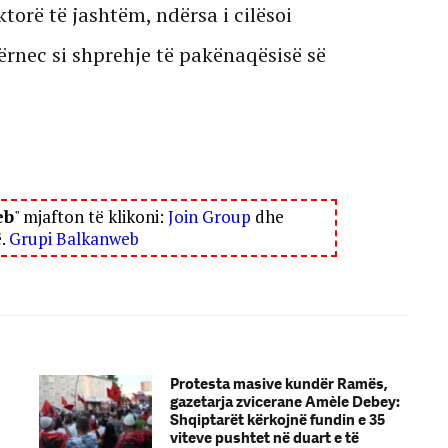
torë të jashtëm, ndërsa i cilësoi
ërnec si shprehje të pakënaqësisë së
eb
" mjafton të klikoni:
Join Group
dhe
ë.
Grupi Balkanweb
Protesta masive kundër Ramës,
gazetarja zvicerane Amèle Debey:
Shqiptarët kërkojnë fundin e 35
viteve pushtet në duart e të