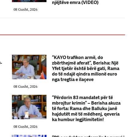
njëjtëve emra (VIDEO)
08 Gusht, 2026
“KAYO trafikon armë, do
0-
zbërthejmë aferat”, Berisha: Një
Yfet tjetër është bërë gati, Rama
do të ndajë qindra milionë euro
nga tregtia e ilaçeve
08 Gusht, 2026
“Përdorin 83 mandatet për të
mbrojtur krimin” – Berisha akuza
të forta: Rama dhe Balluku janë
hajdutët më të mëdhenj, qeveria
ka humbur legjitimitetin!
08 Gusht, 2026