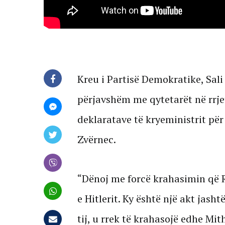
Kreu i Partisë Demokratike, Sali
përjavshëm me qytetarët në rrjet
deklaratave të kryeministrit për
Zvërnec.
“Dënoj me forcë krahasimin që 
e Hitlerit. Ky është një akt jasht
tij, u rrek të krahasojë edhe Mit