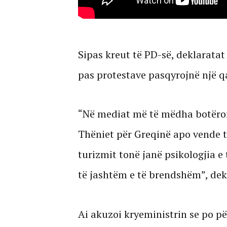
Sipas kreut të PD-së, deklaratat
pas protestave pasqyrojnë një qas
“Në mediat më të mëdha botërore
Thëniet për Greqinë apo vende t
turizmit tonë janë psikologjia 
të jashtëm e të brendshëm”, dek
Ai akuzoi kryeministrin se po pë