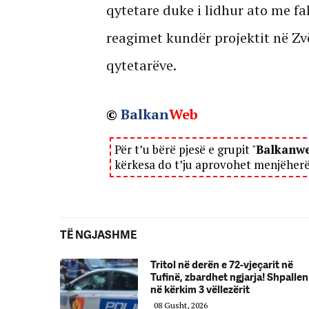
qytetare duke i lidhur ato me fak
reagimet kundër projektit në Zv
qytetarëve.
©
Balkan
Web
Për t’u bërë pjesë e grupit "
Balkanw
kërkesa do t’ju aprovohet menjëher
TË NGJASHME
Tritol në derën e 72-vjeçarit në
Tufinë, zbardhet ngjarja! Shpallen
në kërkim 3 vëllezërit
08 Gusht, 2026