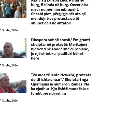
Aktivisti Edison Lika: Rama në
burg, Belinda në burg. Qeveria ka
nisur numërimin mbrapsht.
Sheshi plot, përgjigje për ata që
mendojnë se protesta do të
shuhet deri në shtator!
7 Gusht, 2026
07 Gusht, 2026
Diaspora sot në shesh/ Emigranti
shqiptar në protestë: Meritojmë
një vend në shoqërinë europiane,
jo një shtet ku i padituri bëhet
hero
7 Gusht, 2026
07 Gusht, 2026
“Po mos të ishte News24, protesta
do të ishte shuar”/ Shqiptari nga
Gjermania ia numëron Ramës: Na
ka vjedhur! Kjo është mundësia e
fundit për ndryshim
7 Gusht, 2026
07 Gusht, 2026