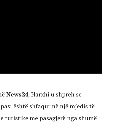
 në
News24
, Harxhi u shpreh se
 pasi është shfaqur në një mjedis të
ije turistike me pasagjerë nga shumë