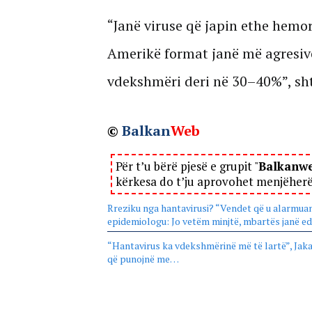
“Janë viruse që japin ethe hemor
Amerikë format janë më agresi
vdekshmëri deri në 30–40%”, sht
©
Balkan
Web
Për t’u bërë pjesë e grupit "
Balkanw
kërkesa do t’ju aprovohet menjëher
Rreziku nga hantavirusi? “Vendet që u alarmuan k
epidemiologu: Jo vetëm minjtë, mbartës janë 
“Hantavirus ka vdekshmërinë më të lartë”, Jaka
që punojnë me…