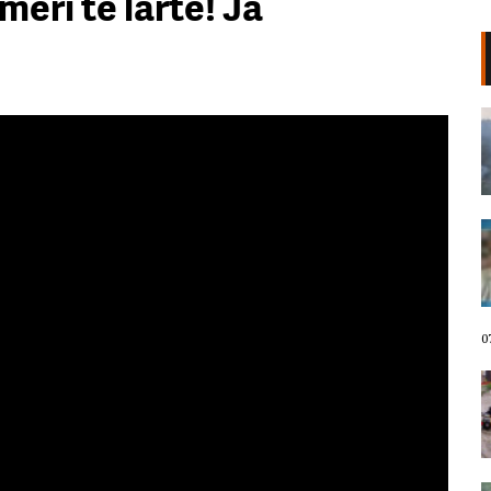
ëri të lartë! Ja
Shqipëria në flakë nga veriu në jug,
IGJEO: Kujdes në fundjavë, rrezik i
lartë për zjarre në 8 qarqe (VIDEO)
07 Gusht, 2026
“Bashkitë që rrezikojnë shkrirjen u
frymëzuan nga revolta në Tiranë”/
Mentor Kikia: “Territorialja” po
trajtohet si hartë elektorale.
Protesta fenomen unik në histori
07 Gusht, 2026
0
Përmbytjet në Indinë verilindore
lënë gati 100 viktima, mijëra
banorë të zhvendosur
07 Gusht, 2026