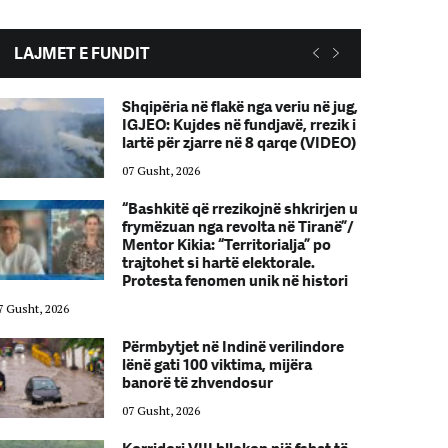
LAJMET E FUNDIT
Shqipëria në flakë nga veriu në jug,
IGJEO: Kujdes në fundjavë, rrezik i
lartë për zjarre në 8 qarqe (VIDEO)
07 Gusht, 2026
“Bashkitë që rrezikojnë shkrirjen u
frymëzuan nga revolta në Tiranë”/
Mentor Kikia: “Territorialja” po
trajtohet si hartë elektorale.
Protesta fenomen unik në histori
7 Gusht, 2026
07 Gusht, 2026
Përmbytjet në Indinë verilindore
lënë gati 100 viktima, mijëra
banorë të zhvendosur
07 Gusht, 2026