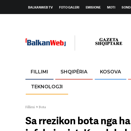
BALKANWEB TV
FOTO GALERI
EMISIONE
MOTI
SOND
FILLIMI
SHQIPËRIA
KOSOVA
TEKNOLOGJI
Fillimi
>
Bota
Sa rrezikon bota nga h