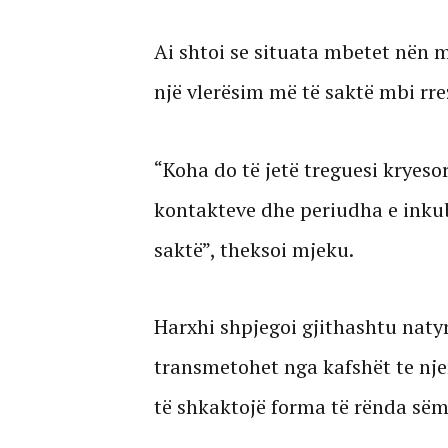
Ai shtoi se situata mbetet nën 
një vlerësim më të saktë mbi rre
“Koha do të jetë treguesi kryeso
kontakteve dhe periudha e inkub
saktë”, theksoi mjeku.
Harxhi shpjegoi gjithashtu natyr
transmetohet nga kafshët te nje
të shkaktojë forma të rënda sëm