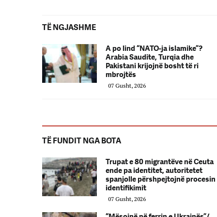
TË NGJASHME
A po lind “NATO-ja islamike”?
Arabia Saudite, Turqia dhe
Pakistani krijojnë bosht të ri
mbrojtës
07 Gusht, 2026
TË FUNDIT NGA BOTA
Trupat e 80 migrantëve në Ceuta
ende pa identitet, autoritetet
spanjolle përshpejtojnë procesin
identifikimit
07 Gusht, 2026
“Mësojnë në ferrin e Ukrainës”/