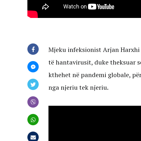
Mjeku infeksionist Arjan Harxh
të hantavirusit, duke theksuar se
kthehet në pandemi globale, për
nga njeriu tek njeriu.