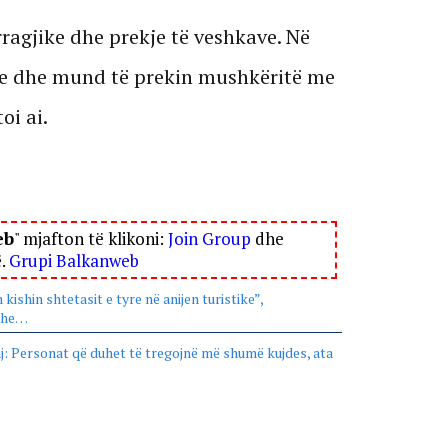
ragjike dhe prekje të veshkave. Në
ve dhe mund të prekin mushkëritë me
oi ai.
eb
" mjafton të klikoni:
Join Group
dhe
ë.
Grupi Balkanweb
ishin shtetasit e tyre në anijen turistike”,
edhe…
j: Personat që duhet të tregojnë më shumë kujdes, ata