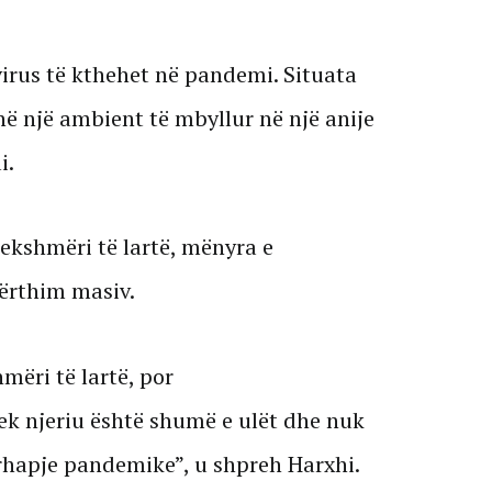
 virus të kthehet në pandemi. Situata
në një ambient të mbyllur në një anije
i.
dekshmëri të lartë, mënyra e
ërthim masiv.
mëri të lartë, por
k njeriu është shumë e ulët dhe nuk
rhapje pandemike”, u shpreh Harxhi.