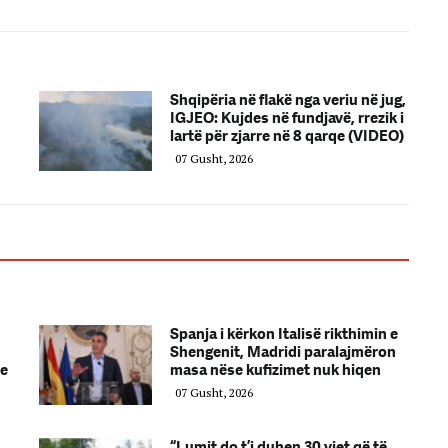
Shqipëria në flakë nga veriu në jug,
IGJEO: Kujdes në fundjavë, rrezik i
lartë për zjarre në 8 qarqe (VIDEO)
07 Gusht, 2026
Spanja i kërkon Italisë rikthimin e
Shengenit, Madridi paralajmëron
 e
masa nëse kufizimet nuk hiqen
07 Gusht, 2026
“Lumit do t’i duhen 30 vjet që të