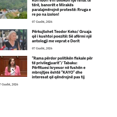
Korridori VIII bllokon një fshat të
tërë, banorët e Mirakës
paralajmërojnë protestë: Rruga e
re po na izolon!
07 Gusht, 2026
Përkujtohet Teodor Keko/ Gruaja
që i kushtoi poezitë: Së afërmi një
antologji me veprat e Dorit
07 Gusht, 2026
“Rama përdor politikën fiskale për
të privilegjuarit”/ Tabaku:
Përfituesi kryesor në fushën e
mbrojtjes është “KAYO” dhe
interesat që qëndrojnë pas tij
7 Gusht, 2026
07 Gusht, 2026