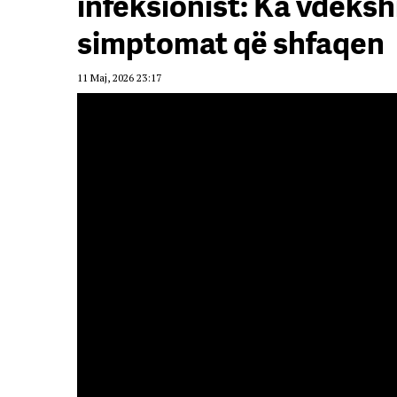
infeksionist: Ka vdekshm
simptomat që shfaqen
11 Maj, 2026 23:17