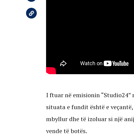
I ftuar në emisionin “Studio24”
situata e fundit është e veçantë,
mbyllur dhe të izoluar si një an
vende të botës.