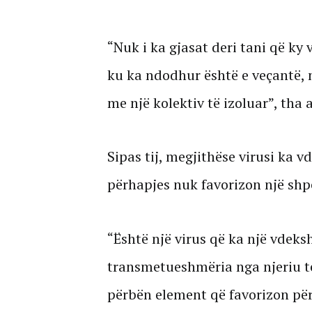
“Nuk i ka gjasat deri tani që ky
ku ka ndodhur është e veçantë, 
me një kolektiv të izoluar”, tha a
Sipas tij, megjithëse virusi ka v
përhapjes nuk favorizon një shp
“Është një virus që ka një vdeksh
transmetueshmëria nga njeriu te
përbën element që favorizon pë