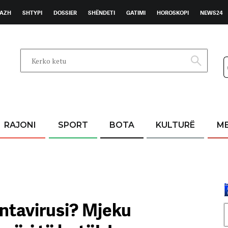
AZH
SHTYPI
DOSSIER
SHËNDETI
GATIMI
HOROSKOPI
NEWS24
RAJONI
SPORT
BOTA
KULTURË
M
antavirusi? Mjeku