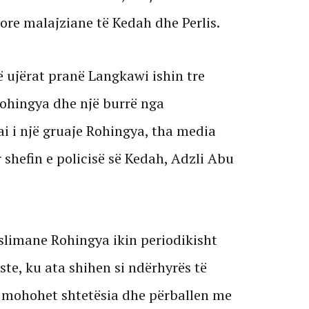
iore malajziane të Kedah dhe Perlis.
ë ujërat pranë Langkawi ishin tre
ohingya dhe një burrë nga
ai i një gruaje Rohingya, tha media
shefin e policisë së Kedah, Adzli Abu
slimane Rohingya ikin periodikisht
e, ku ata shihen si ndërhyrës të
 u mohohet shtetësia dhe përballen me