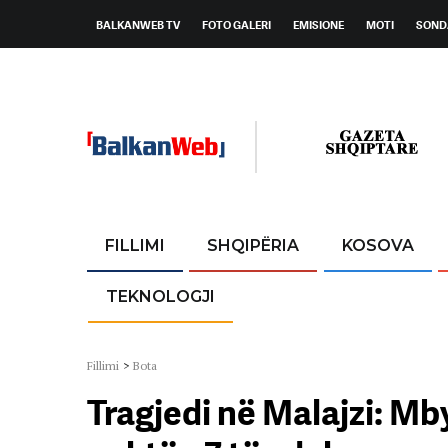
BALKANWEB TV
FOTO GALERI
EMISIONE
MOTI
SOND
FILLIMI
SHQIPËRIA
KOSOVA
TEKNOLOGJI
Fillimi
>
Bota
Tragjedi në Malajzi: Mb