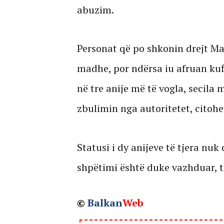
abuzim.
Personat që po shkonin drejt Mala
madhe, por ndërsa iu afruan kuf
në tre anije më të vogla, secila
zbulimin nga autoritetet, citohe
Statusi i dy anijeve të tjera nu
shpëtimi është duke vazhduar, t
©
Balkan
Web