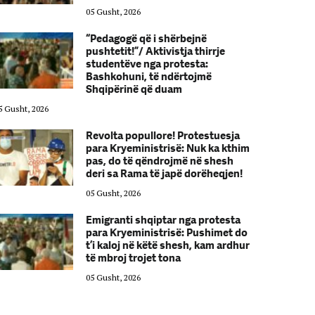
05 Gusht, 2026
“Pedagogë që i shërbejnë
pushtetit!”/ Aktivistja thirrje
studentëve nga protesta:
Bashkohuni, të ndërtojmë
Shqipërinë që duam
5 Gusht, 2026
05 Gusht, 2026
Revolta popullore! Protestuesja
para Kryeministrisë: Nuk ka kthim
pas, do të qëndrojmë në shesh
deri sa Rama të japë dorëheqjen!
05 Gusht, 2026
Emigranti shqiptar nga protesta
para Kryeministrisë: Pushimet do
t’i kaloj në këtë shesh, kam ardhur
të mbroj trojet tona
05 Gusht, 2026