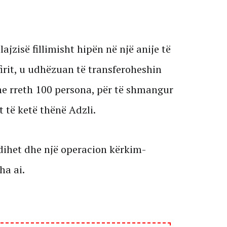
jzisë fillimisht hipën në një anije të
irit, u udhëzuan të transferoheshin
 me rreth 100 persona, për të shmangur
t të ketë thënë Adzli.
k dihet dhe një operacion kërkim-
ha ai.