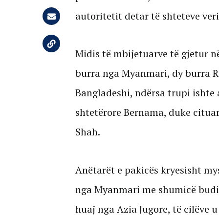
autoritetit detar të shteteve ver
Midis të mbijetuarve të gjetur n
burra nga Myanmari, dy burra R
Bangladeshi, ndërsa trupi ishte 
shtetërore Bernama, duke cituar 
Shah.
Anëtarët e pakicës kryesisht my
nga Myanmari me shumicë budist
huaj nga Azia Jugore, të cilëve