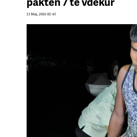
paktën 7 të vdekur
21 Maj, 2026 02:45