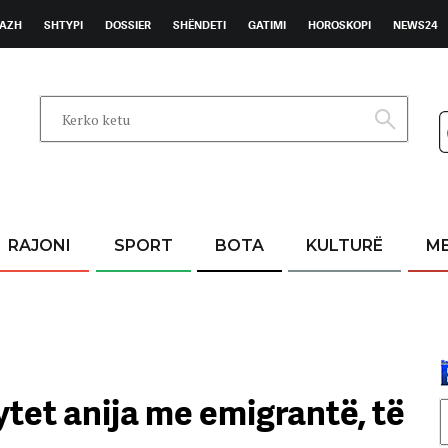
AZH
SHTYPI
DOSSIER
SHËNDETI
GATIMI
HOROSKOPI
NEWS24
RAJONI
SPORT
BOTA
KULTURË
M
ytet anija me emigrantë, të