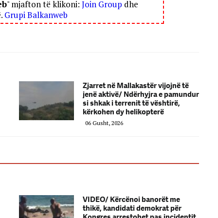
eb
" mjafton të klikoni:
Join Group
dhe
ë.
Grupi Balkanweb
Zjarret në Mallakastër vijojnë të
jenë aktivë/ Ndërhyjra e pamundur
si shkak i terrenit të vështirë,
kërkohen dy helikopterë
06 Gusht, 2026
VIDEO/ Kërcënoi banorët me
thikë, kandidati demokrat për
Kongres arrestohet pas incidentit