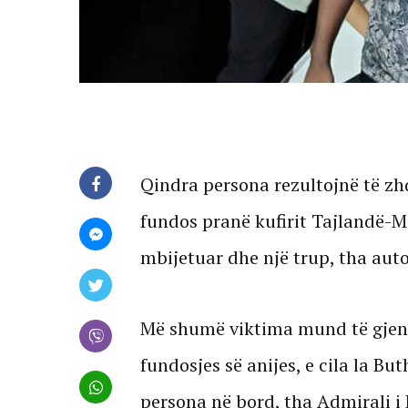
Qindra persona rezultojnë të zhd
fundos pranë kufirit Tajlandë-Ma
mbijetuar dhe një trup, tha auto
Më shumë viktima mund të gjend
fundosjes së anijes, e cila la B
persona në bord, tha Admirali i 