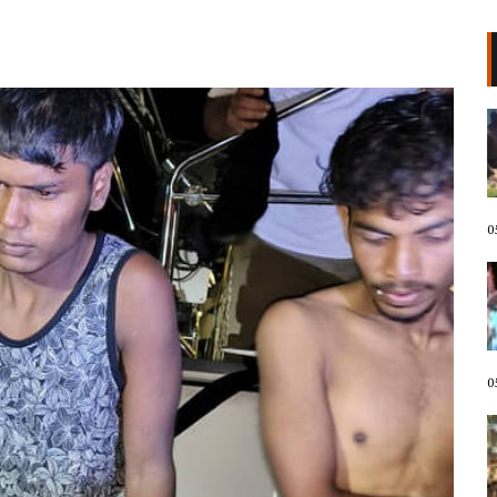
VIDEO/ Kërcënoi banorët me
thikë, kandidati demokrat për
Kongres arrestohet pas incidentit
në plazh në Havai. Neutralizohet
me tek goditje!
05 Gusht, 2026
0
Protestuesit marshojnë drejt
Liqenit Artificial/ “Shqipëria
meriton revolucion”, thirrjet që
shoqërojnë tubimin: Poshtë
diktatura!
05 Gusht, 2026
0
LIVE- Revolta në ditën e 67! “Nesër
më shumë”, mbyllen fjalimet para
Kryeministrisë, protestuesit nisin
marshimin