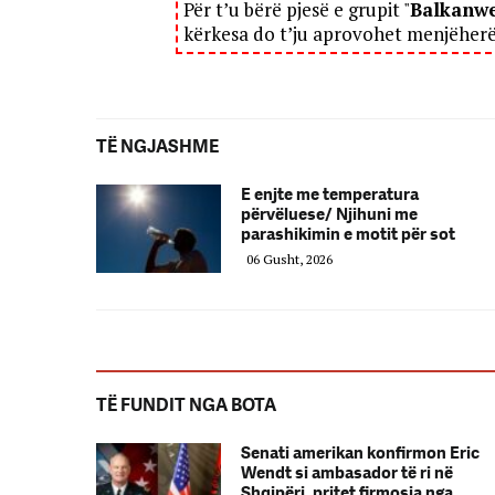
Për t’u bërë pjesë e grupit "
Balkanw
kërkesa do t’ju aprovohet menjëher
TË NGJASHME
E enjte me temperatura
përvëluese/ Njihuni me
parashikimin e motit për sot
06 Gusht, 2026
TË FUNDIT NGA BOTA
Senati amerikan konfirmon Eric
Wendt si ambasador të ri në
Shqipëri, pritet firmosja nga