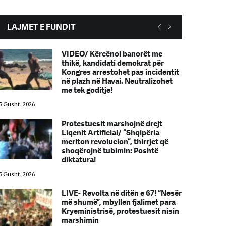
LAJMET E FUNDIT
VIDEO/ Kërcënoi banorët me
thikë, kandidati demokrat për
Kongres arrestohet pas incidentit
në plazh në Havai. Neutralizohet
me tek goditje!
5 Gusht, 2026
05 Gusht, 2026
Protestuesit marshojnë drejt
Liqenit Artificial/ “Shqipëria
meriton revolucion”, thirrjet që
shoqërojnë tubimin: Poshtë
diktatura!
5 Gusht, 2026
05 Gusht, 2026
LIVE- Revolta në ditën e 67! “Nesër
më shumë”, mbyllen fjalimet para
Kryeministrisë, protestuesit nisin
marshimin