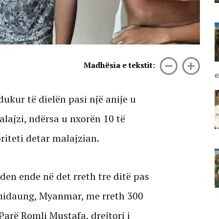
05 Gusht, 2026
“Pedagogë që i shërbejnë
pushtetit!”/ Aktivistja thirrje
studentëve nga protesta:
Bashkohuni, të ndërtojmë
Shqipërinë që duam
Madhësia e tekstit:
05 Gusht, 2026
0
Revolta popullore! Protestuesja
ukur të dielën pasi një anije u
para Kryeministrisë: Nuk ka kthim
pas, do të qëndrojmë në shesh
lajzi, ndërsa u nxorën 10 të
deri sa Rama të japë dorëheqjen!
05 Gusht, 2026
riteti detar malajzian.
Emigranti shqiptar nga protesta
para Kryeministrisë: Pushimet do
t’i kaloj në këtë shesh, kam ardhur
en ende në det rreth tre ditë pas
të mbroj trojet tona
uthidaung, Myanmar, me rreth 300
05 Gusht, 2026
Parë Romli Mustafa, drejtori i