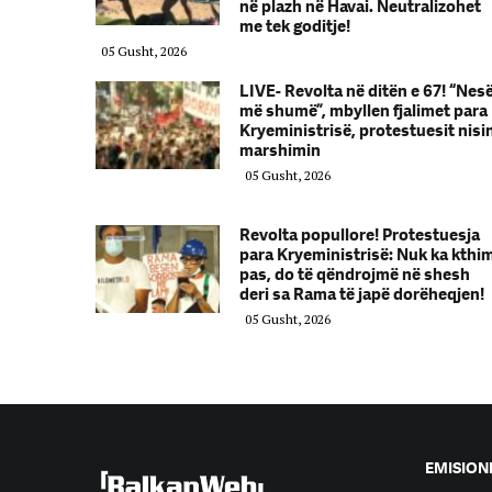
në plazh në Havai. Neutralizohet
me tek goditje!
05 Gusht, 2026
LIVE- Revolta në ditën e 67! “Nes
më shumë”, mbyllen fjalimet para
Kryeministrisë, protestuesit nisi
marshimin
05 Gusht, 2026
Revolta popullore! Protestuesja
para Kryeministrisë: Nuk ka kthi
pas, do të qëndrojmë në shesh
deri sa Rama të japë dorëheqjen!
05 Gusht, 2026
EMISION