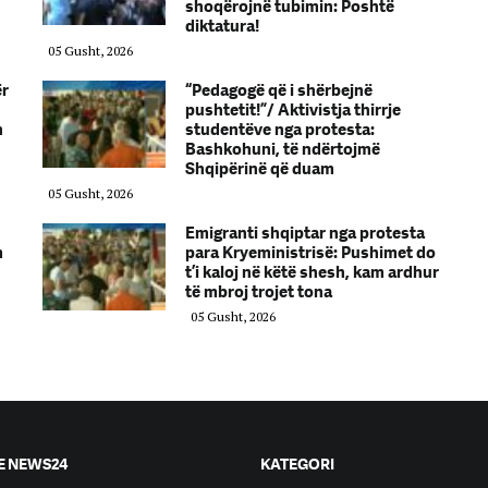
shoqërojnë tubimin: Poshtë
diktatura!
05 Gusht, 2026
ër
“Pedagogë që i shërbejnë
pushtetit!”/ Aktivistja thirrje
n
studentëve nga protesta:
Bashkohuni, të ndërtojmë
Shqipërinë që duam
05 Gusht, 2026
Emigranti shqiptar nga protesta
m
para Kryeministrisë: Pushimet do
t’i kaloj në këtë shesh, kam ardhur
të mbroj trojet tona
05 Gusht, 2026
E NEWS24
KATEGORI