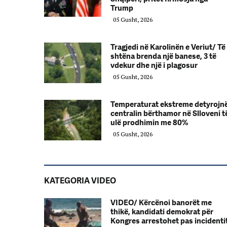
Trump
05 Gusht, 2026
Tragjedi në Karolinën e Veriut/ Të
shtëna brenda një banese, 3 të
vdekur dhe një i plagosur
05 Gusht, 2026
Temperaturat ekstreme detyrojn
centralin bërthamor në Slloveni t
ulë prodhimin me 80%
05 Gusht, 2026
KATEGORIA VIDEO
VIDEO/ Kërcënoi banorët me
thikë, kandidati demokrat për
Kongres arrestohet pas incidenti