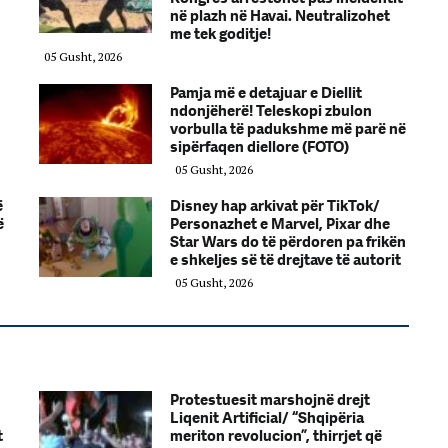
në plazh në Havai. Neutralizohet
me tek goditje!
05 Gusht, 2026
Pamja më e detajuar e Diellit
ndonjëherë! Teleskopi zbulon
vorbulla të padukshme më parë në
sipërfaqen diellore (FOTO)
05 Gusht, 2026
ë
Disney hap arkivat për TikTok/
ë
Personazhet e Marvel, Pixar dhe
Star Wars do të përdoren pa frikën
e shkeljes së të drejtave të autorit
05 Gusht, 2026
Protestuesit marshojnë drejt
Liqenit Artificial/ “Shqipëria
t
meriton revolucion”, thirrjet që