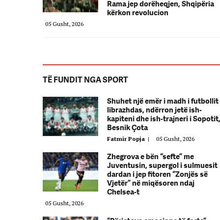
Rama jep dorëheqjen, Shqipëria
kërkon revolucion
05 Gusht, 2026
TË FUNDIT NGA SPORT
Shuhet një emër i madh i futbollit
librazhdas, ndërron jetë ish-
kapiteni dhe ish-trajneri i Sopotit
Besnik Çota
Fatmir Popja
|
05 Gusht, 2026
Zhegrova e bën “sefte” me
Juventusin, supergol i sulmuesit
dardan i jep fitoren “Zonjës së
Vjetër” në miqësoren ndaj
Chelsea-t
05 Gusht, 2026