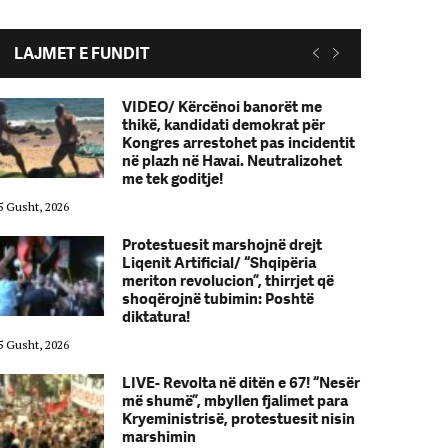
LAJMET E FUNDIT
VIDEO/ Kërcënoi banorët me
thikë, kandidati demokrat për
Kongres arrestohet pas incidentit
në plazh në Havai. Neutralizohet
me tek goditje!
5 Gusht, 2026
05 Gusht, 2026
Protestuesit marshojnë drejt
Liqenit Artificial/ “Shqipëria
meriton revolucion”, thirrjet që
shoqërojnë tubimin: Poshtë
diktatura!
5 Gusht, 2026
05 Gusht, 2026
LIVE- Revolta në ditën e 67! “Nesër
më shumë”, mbyllen fjalimet para
Kryeministrisë, protestuesit nisin
marshimin