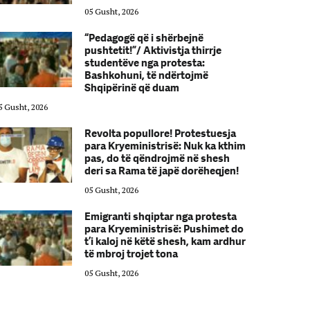
05 Gusht, 2026
“Pedagogë që i shërbejnë
pushtetit!”/ Aktivistja thirrje
studentëve nga protesta:
Bashkohuni, të ndërtojmë
Shqipërinë që duam
5 Gusht, 2026
05 Gusht, 2026
Revolta popullore! Protestuesja
para Kryeministrisë: Nuk ka kthim
pas, do të qëndrojmë në shesh
deri sa Rama të japë dorëheqjen!
05 Gusht, 2026
Emigranti shqiptar nga protesta
para Kryeministrisë: Pushimet do
t’i kaloj në këtë shesh, kam ardhur
të mbroj trojet tona
05 Gusht, 2026