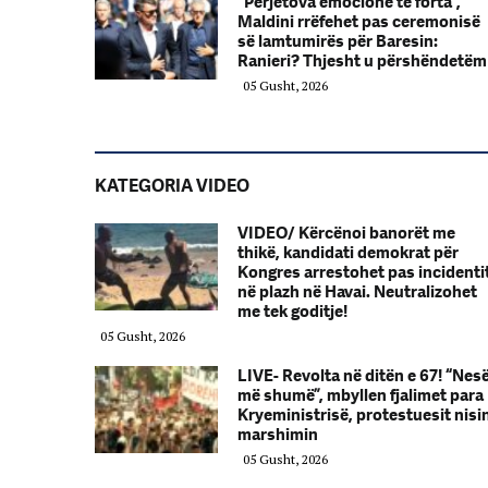
“Përjetova emocione të forta”,
Maldini rrëfehet pas ceremonisë
së lamtumirës për Baresin:
Ranieri? Thjesht u përshëndetëm
05 Gusht, 2026
KATEGORIA VIDEO
VIDEO/ Kërcënoi banorët me
thikë, kandidati demokrat për
Kongres arrestohet pas incidenti
në plazh në Havai. Neutralizohet
me tek goditje!
05 Gusht, 2026
LIVE- Revolta në ditën e 67! “Nes
më shumë”, mbyllen fjalimet para
Kryeministrisë, protestuesit nisi
marshimin
05 Gusht, 2026