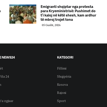
Emigranti shqiptar nga protesta
m
para Kryeministrisë: Pushimet do
t’i kaloj në këtë shesh, kam ardhur
të mbroj trojet tona
05 Gusht, 2026
E NEWS24
KATEGORI
ët
Fillimi
Vila 24
Shqipëria
n
Kosova
Rajoni
t'u zgjuar
Sport