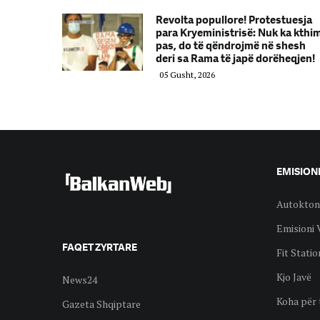
Revolta popullore! Protestuesja
para Kryeministrisë: Nuk ka kthi
pas, do të qëndrojmë në shesh
deri sa Rama të japë dorëheqjen!
05 Gusht, 2026
EMISION
Autokton
Emisioni 
FAQET ZYRTARE
Fit Statio
Kjo Javë
News24
Koha për 
Gazeta Shqiptare