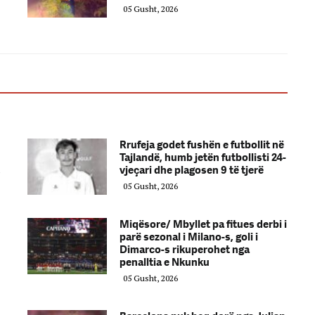
05 Gusht, 2026
Rrufeja godet fushën e futbollit në
Tajlandë, humb jetën futbollisti 24-
,
vjeçari dhe plagosen 9 të tjerë
05 Gusht, 2026
Miqësore/ Mbyllet pa fitues derbi i
parë sezonal i Milano-s, goli i
Dimarco-s rikuperohet nga
penalltia e Nkunku
05 Gusht, 2026