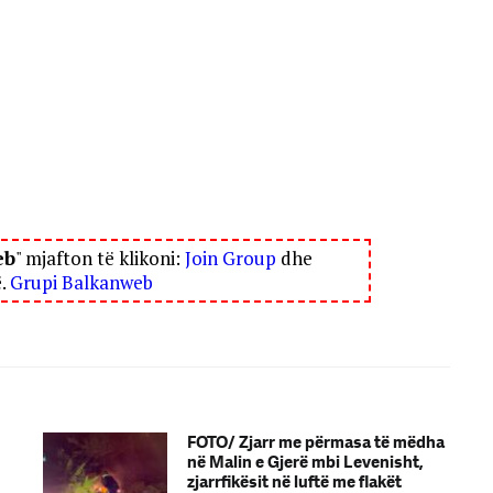
eb
" mjafton të klikoni:
Join Group
dhe
ë.
Grupi Balkanweb
FOTO/ Zjarr me përmasa të mëdha
në Malin e Gjerë mbi Levenisht,
zjarrfikësit në luftë me flakët