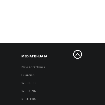
MEDIAT E HUAJA
New York Times
Guardian
WEB BBC
WEB CNN
REUTERS