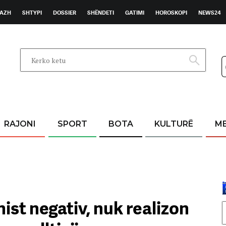
AZH
SHTYPI
DOSSIER
SHËNDETI
GATIMI
HOROSKOPI
NEWS24
RAJONI
SPORT
BOTA
KULTURË
M
st negativ, nuk realizon