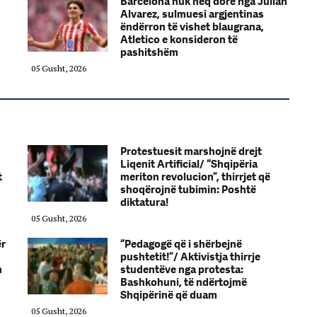
Barcelona nuk heq dorë nga Julian
Alvarez, sulmuesi argjentinas
ëndërron të vishet blaugrana,
Atletico e konsideron të
pashitshëm
05 Gusht, 2026
Protestuesit marshojnë drejt
Liqenit Artificial/ “Shqipëria
t
meriton revolucion”, thirrjet që
shoqërojnë tubimin: Poshtë
diktatura!
05 Gusht, 2026
ër
“Pedagogë që i shërbejnë
pushtetit!”/ Aktivistja thirrje
n
studentëve nga protesta:
Bashkohuni, të ndërtojmë
Shqipërinë që duam
05 Gusht, 2026