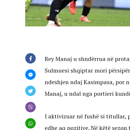
Rey Manaj u shndërrua në protag
Sulmuesi shqiptar mori përsipër
ndeshjen ndaj Kasimpasa, por nuk
Manaj, u ndal nga portieri kund
I aktivizuar në fushë si titullar
edhe aq pozitive. Në këtë sezon