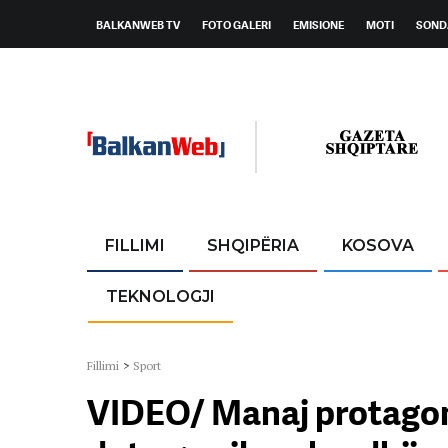
BALKANWEB TV
FOTO GALERI
EMISIONE
MOTI
SOND
FILLIMI
SHQIPËRIA
KOSOVA
TEKNOLOGJI
Fillimi
>
Sport
VIDEO/ Manaj protagoni