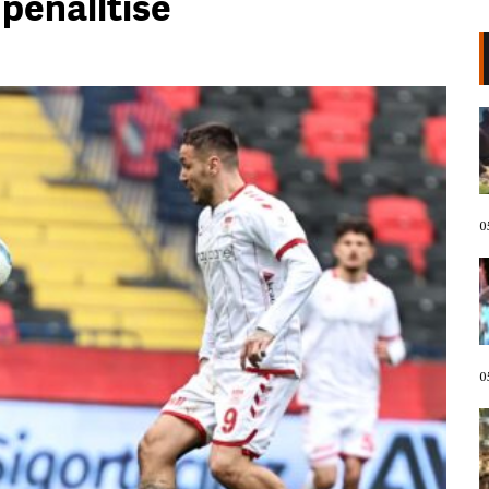
 penalltisë
VIDEO/ Kërcënoi banorët me
thikë, kandidati demokrat për
Kongres arrestohet pas incidentit
në plazh në Havai. Neutralizohet
me tek goditje!
05 Gusht, 2026
0
Protestuesit marshojnë drejt
Liqenit Artificial/ “Shqipëria
meriton revolucion”, thirrjet që
shoqërojnë tubimin: Poshtë
diktatura!
05 Gusht, 2026
0
LIVE- Revolta në ditën e 67! “Nesër
më shumë”, mbyllen fjalimet para
Kryeministrisë, protestuesit nisin
marshimin