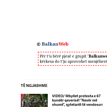
©
Balkan
Web
Për t’u bërë pjesë e grupit "
Balkanw
kërkesa do t’ju aprovohet menjëher
TË NGJASHME
VIDEO/ Mbyllet protesta e 67
kundër qeverisë! “Nesër më
shumë”, qytetarët të vendosur: