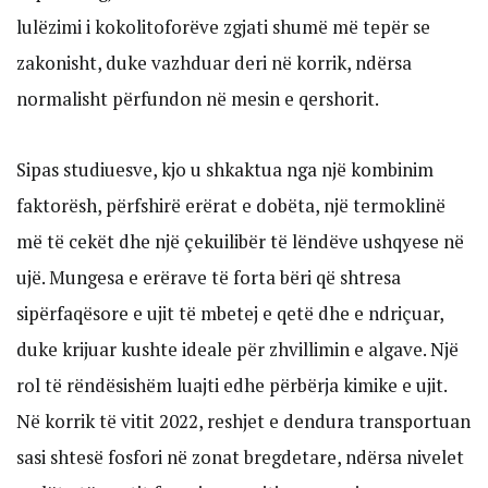
lulëzimi i kokolitoforëve zgjati shumë më tepër se
zakonisht, duke vazhduar deri në korrik, ndërsa
normalisht përfundon në mesin e qershorit.
Sipas studiuesve, kjo u shkaktua nga një kombinim
faktorësh, përfshirë erërat e dobëta, një termoklinë
më të cekët dhe një çekuilibër të lëndëve ushqyese në
ujë. Mungesa e erërave të forta bëri që shtresa
sipërfaqësore e ujit të mbetej e qetë dhe e ndriçuar,
duke krijuar kushte ideale për zhvillimin e algave. Një
rol të rëndësishëm luajti edhe përbërja kimike e ujit.
Në korrik të vitit 2022, reshjet e dendura transportuan
sasi shtesë fosfori në zonat bregdetare, ndërsa nivelet