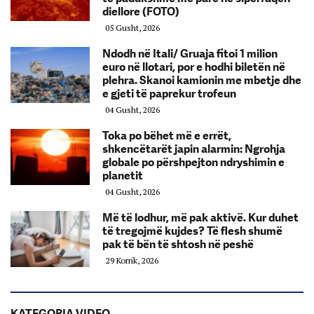
diellore (FOTO)
05 Gusht, 2026
Ndodh në Itali/ Gruaja fitoi 1 milion
euro në llotari, por e hodhi biletën në
plehra. Skanoi kamionin me mbetje dhe
e gjeti të paprekur trofeun
04 Gusht, 2026
Toka po bëhet më e errët,
shkencëtarët japin alarmin: Ngrohja
globale po përshpejton ndryshimin e
planetit
04 Gusht, 2026
Më të lodhur, më pak aktivë. Kur duhet
të tregojmë kujdes? Të flesh shumë
pak të bën të shtosh në peshë
29 Korrik, 2026
KATEGORIA VIDEO