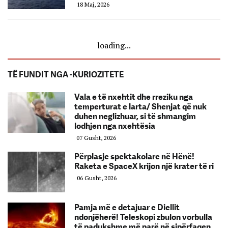
18 Maj, 2026
loading...
TË FUNDIT NGA -KURIOZITETE
Vala e të nxehtit dhe rreziku nga
temperturat e larta/ Shenjat që nuk
duhen neglizhuar, si të shmangim
lodhjen nga nxehtësia
07 Gusht, 2026
Përplasje spektakolare në Hënë!
Raketa e SpaceX krijon një krater të ri
06 Gusht, 2026
Pamja më e detajuar e Diellit
ndonjëherë! Teleskopi zbulon vorbulla
të padukshme më parë në sipërfaqen