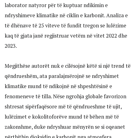
laborator natyror për të kuptuar ndikimin e
ndryshimeve klimatike në ciklin e karbonit. Analiza e
të dhënave të 25 viteve të fundit tregon se lulëzime
kaq të gjata janë regjistruar vetëm në vitet 2022 dhe
2023.
Megjithëse autorët nuk e cilësojnë këtë si një trend të
qëndrueshëm, ata paralajmërojnë se ndryshimet
klimatike mund të ndikojnë në shpeshtësinë e
fenomeneve të tilla. Nëse ngrohja globale favorizon
shtresat sipërfaqësore më të qëndrueshme të ujit,
lulëzimet e kokolitoforëve mund të bëhen më të
zakonshme, duke ndryshuar mënyrën se si oqeanet
përthithin dioksidin e karbonit nga atmosfera.