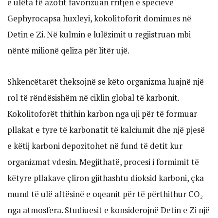
e ulëta të azotit favorizuan rritjen e specieve
Gephyrocapsa huxleyi, kokolitoforit dominues në
Detin e Zi. Në kulmin e lulëzimit u regjistruan mbi
nëntë milionë qeliza për litër ujë.
Shkencëtarët theksojnë se këto organizma luajnë një
rol të rëndësishëm në ciklin global të karbonit.
Kokolitoforët thithin karbon nga uji për të formuar
pllakat e tyre të karbonatit të kalciumit dhe një pjesë
e këtij karboni depozitohet në fund të detit kur
organizmat vdesin. Megjithatë, procesi i formimit të
këtyre pllakave çliron gjithashtu dioksid karboni, çka
mund të ulë aftësinë e oqeanit për të përthithur CO₂
nga atmosfera. Studiuesit e konsiderojnë Detin e Zi një