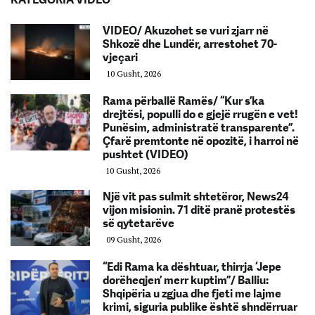
VIDEO/ Akuzohet se vuri zjarr në
Shkozë dhe Lundër, arrestohet 70-
vjeçari
10 Gusht, 2026
Rama përballë Ramës/ “Kur s’ka
drejtësi, populli do e gjejë rrugën e vet!
Punësim, administratë transparente”.
Çfarë premtonte në opozitë, i harroi në
pushtet (VIDEO)
10 Gusht, 2026
Një vit pas sulmit shtetëror, News24
vijon misionin. 71 ditë pranë protestës
së qytetarëve
09 Gusht, 2026
“Edi Rama ka dështuar, thirrja ‘Jepe
dorëheqjen’ merr kuptim”/ Balliu:
Shqipëria u zgjua dhe fjeti me lajme
krimi, siguria publike është shndërruar