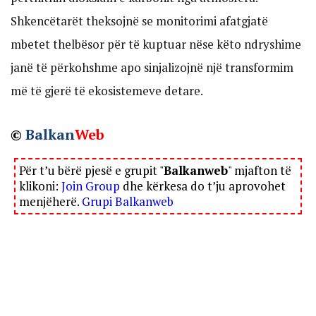
Shkencëtarët theksojnë se monitorimi afatgjatë
mbetet thelbësor për të kuptuar nëse këto ndryshime
janë të përkohshme apo sinjalizojnë një transformim
më të gjerë të ekosistemeve detare.
©
Balkan
Web
Për t’u bërë pjesë e grupit "
Balkanweb
" mjafton të
klikoni:
Join Group
dhe kërkesa do t’ju aprovohet
menjëherë.
Grupi Balkanweb