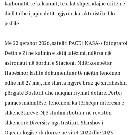
karbonatit të kalciumit, të cilat shpërndajnë dritën e
diellit dhe i japin detit ngjyrën karakteristike blu-
jeshile.
Më 22 qershor 2026, sateliti PACE i NASA-s fotografoi
Detin e Zi në kulmin e këtij lulëzimi, ndërsa një
astronaut në bordin e Stacionit Ndërkombëtar
Hapësinor kishte dokumentuar të njëjtin fenomen
edhe më 27 maj, me shirita ngjyrë bruz që shtriheshin
përgjatë Bosforit dhe ndiqnin rrymat detare. Përtej
pamjes mahnitëse, fenomeni ka tërhequr interesin e
shkencëtarëve. Një studim i botuar në revistën
shkencore Diversity nga Instituti Shirshov i
Oqeanologjisë zbulon se në vitet 2022 dhe 2023