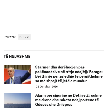
Etiketa:
Deti i Zi
TË NGJASHME
Starmer dha dorëheqjen pas
pakënaqësive në rritje ndaj tij/ Farage:
Bëj thirrje për zgjedhje të përgjithshme
sa më shpejt të jetë e mundur
22 Qershor, 2026
Alarm për sigurinë në Detin e Zi, sulme
me dronë dhe raketa ndaj porteve të
Odesës dhe Dniepros