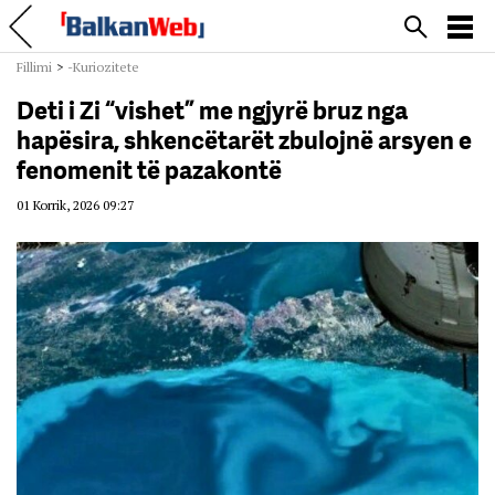
Fillimi
>
-Kuriozitete
Deti i Zi “vishet” me ngjyrë bruz nga
hapësira, shkencëtarët zbulojnë arsyen e
fenomenit të pazakontë
01 Korrik, 2026 09:27