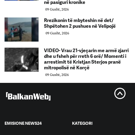
në pasiguri kronike
09 Gusht, 2026
Rrezikonin të mbyteshin në det/
Shpëtohen 2 pushues në Velipojë
09 Gusht, 2026
VIDEO- Vrau 21-vjeçarin me armë zjarri
dhe u fsheh për rreth 6 orë/ Momenti i
arrestimit të Kristjan Sterjos pranë
mitropolisë në Korçë
09 Gusht, 2026
EMISIONE NEWS24
KATEGORI