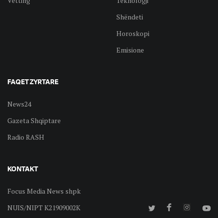
Vetting
Teknologji
Shëndeti
Horoskopi
Emisione
FAQET ZYRTARE
News24
Gazeta Shqiptare
Radio RASH
KONTAKT
Focus Media News shpk
NUIS/NIPT K21909002K