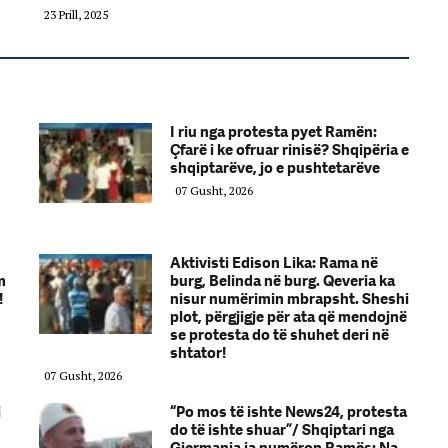
23 Prill, 2025
I riu nga protesta pyet Ramën:
Çfarë i ke ofruar rinisë? Shqipëria e
shqiptarëve, jo e pushtetarëve
07 Gusht, 2026
Aktivisti Edison Lika: Rama në
m
burg, Belinda në burg. Qeveria ka
!
nisur numërimin mbrapsht. Sheshi
plot, përgjigje për ata që mendojnë
se protesta do të shuhet deri në
shtator!
07 Gusht, 2026
i
“Po mos të ishte News24, protesta
do të ishte shuar”/ Shqiptari nga
Gjermania ia numëron Ramës: Na