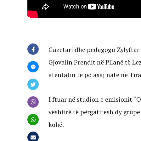
Gazetari dhe pedagogu Zylyftar
Gjovalin Prendit në Pllanë të L
atentatin të po asaj nate në Tir
I ftuar në studion e emisionit “
vështirë të përgatitesh dy grupe
kohë.