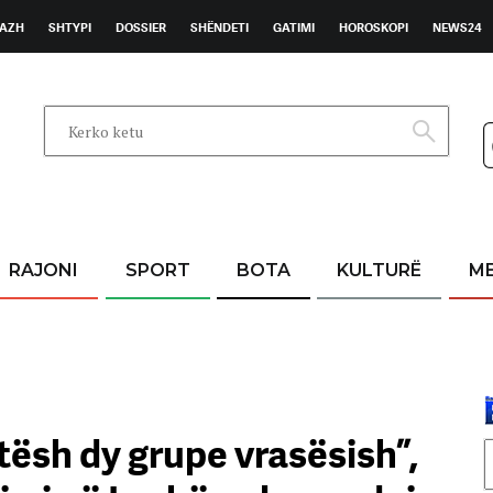
AZH
SHTYPI
DOSSIER
SHËNDETI
GATIMI
HOROSKOPI
NEWS24
RAJONI
SPORT
BOTA
KULTURË
M
tësh dy grupe vrasësish”,