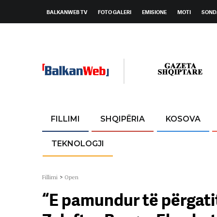
BALKANWEB TV
FOTO GALERI
EMISIONE
MOTI
SOND
FILLIMI
SHQIPËRIA
KOSOVA
TEKNOLOGJI
Fillimi
>
Open
“E pamundur të përgati