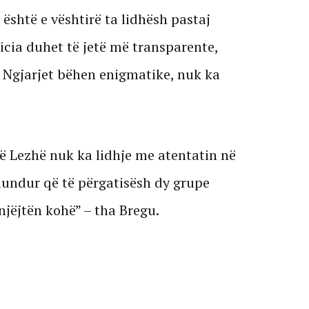
, është e vështirë ta lidhësh pastaj
licia duhet të jetë më transparente,
 Ngjarjet bëhen enigmatike, nuk ka
në Lezhë nuk ka lidhje me atentatin në
mundur që të përgatisësh dy grupe
njëjtën kohë” – tha Bregu.