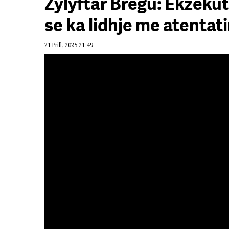
Zylyftar Bregu: Ekzeku
se ka lidhje me atentat
21 Prill, 2025 21:49