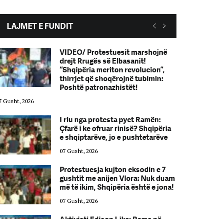
LAJMET E FUNDIT
VIDEO/ Protestuesit marshojnë
drejt Rrugës së Elbasanit!
“Shqipëria meriton revolucion”,
thirrjet që shoqërojnë tubimin:
Poshtë patronazhistët!
7 Gusht, 2026
07 Gusht, 2026
I riu nga protesta pyet Ramën:
Çfarë i ke ofruar rinisë? Shqipëria
e shqiptarëve, jo e pushtetarëve
07 Gusht, 2026
Protestuesja kujton eksodin e 7
gushtit me anijen Vlora: Nuk duam
më të ikim, Shqipëria është e jona!
07 Gusht, 2026