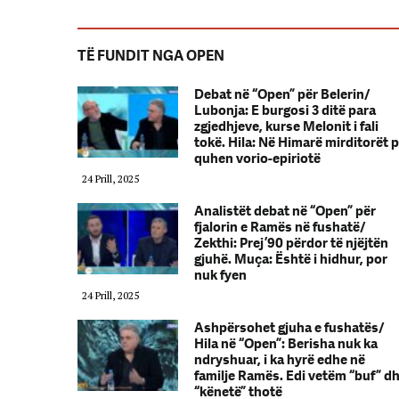
TË FUNDIT NGA OPEN
Debat në “Open” për Belerin/
Lubonja: E burgosi 3 ditë para
zgjedhjeve, kurse Melonit i fali
tokë. Hila: Në Himarë mirditorët 
quhen vorio-epiriotë
24 Prill, 2025
Analistët debat në “Open” për
fjalorin e Ramës në fushatë/
Zekthi: Prej ’90 përdor të njëjtën
gjuhë. Muça: Është i hidhur, por
nuk fyen
24 Prill, 2025
Ashpërsohet gjuha e fushatës/
Hila në “Open”: Berisha nuk ka
ndryshuar, i ka hyrë edhe në
familje Ramës. Edi vetëm “buf” d
“kënetë” thotë