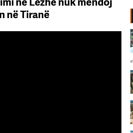
timi në Lezhë nuk mendoj
in në Tiranë
VIDEO/ Protestuesit marshojnë
drejt Rrugës së Elbasanit!
“Shqipëria meriton revolucion”,
thirrjet që shoqërojnë tubimin:
Poshtë patronazhistët!
07 Gusht, 2026
0
I riu nga protesta pyet Ramën:
Çfarë i ke ofruar rinisë? Shqipëria
e shqiptarëve, jo e pushtetarëve
07 Gusht, 2026
Protestuesja kujton eksodin e 7
gushtit me anijen Vlora: Nuk duam
më të ikim, Shqipëria është e jona!
07 Gusht, 2026