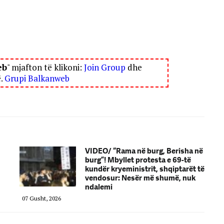
eb
" mjafton të klikoni:
Join Group
dhe
ë.
Grupi Balkanweb
VIDEO/ “Rama në burg, Berisha në
burg”! Mbyllet protesta e 69-të
kundër kryeministrit, shqiptarët të
vendosur: Nesër më shumë, nuk
ndalemi
07 Gusht, 2026