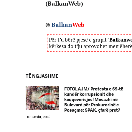
(BalkanWeb)
©
Balkan
Web
Për t’u bërë pjesë e grupit "
Balkanw
kërkesa do t’ju aprovohet menjëher
TË NGJASHME
FOTOLAJM/ Protesta e 69-të
kundër korrupsionit dhe
keqqeverisjes! Mesazhi në
Bulevard për Prokurorinë e
Posaçme: SPAK, çfarë pret?
07 Gusht, 2026