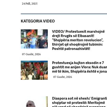
24 Prill, 2025
KATEGORIA VIDEO
VIDEO/ Protestuesit marshojnë
drejt Rrugës së Elbasanit!
“Shqipëria meriton revolucion”,
thirrjet që shoqërojnë tubimin:
Poshtë patronazhistët!
07 Gusht, 2026
Protestuesja kujton eksodin e 7
gushtit me anijen Vlora: Nuk dua
më të ikim, Shqipëria është e jona
07 Gusht, 2026
Diaspora sot në shesh/ Emigrant
shqiptar në protestë: Meritojmë
një vend në shoqërinë europiane,