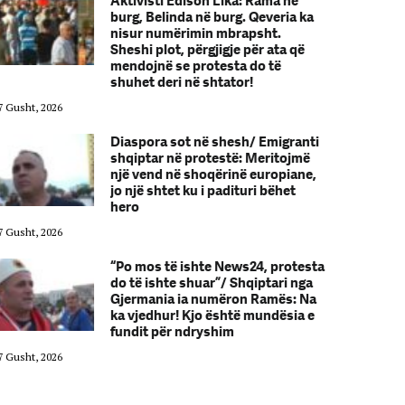
Aktivisti Edison Lika: Rama në
burg, Belinda në burg. Qeveria ka
nisur numërimin mbrapsht.
Sheshi plot, përgjigje për ata që
mendojnë se protesta do të
shuhet deri në shtator!
7 Gusht, 2026
07 Gusht, 2026
Diaspora sot në shesh/ Emigranti
shqiptar në protestë: Meritojmë
një vend në shoqërinë europiane,
jo një shtet ku i padituri bëhet
hero
7 Gusht, 2026
07 Gusht, 2026
“Po mos të ishte News24, protesta
do të ishte shuar”/ Shqiptari nga
Gjermania ia numëron Ramës: Na
ka vjedhur! Kjo është mundësia e
fundit për ndryshim
7 Gusht, 2026
07 Gusht, 2026