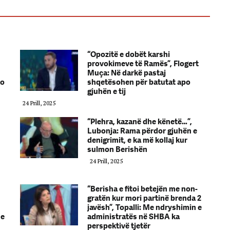
“Opozitë e dobët karshi
provokimeve të Ramës”, Flogert
Muça: Në darkë pastaj
po
shqetësohen për batutat apo
gjuhën e tij
24 Prill, 2025
“Plehra, kazanë dhe kënetë…”,
Lubonja: Rama përdor gjuhën e
denigrimit, e ka më kollaj kur
sulmon Berishën
24 Prill, 2025
“Berisha e fitoi betejën me non-
gratën kur mori partinë brenda 2
javësh”, Topalli: Me ndryshimin e
he
administratës në SHBA ka
perspektivë tjetër