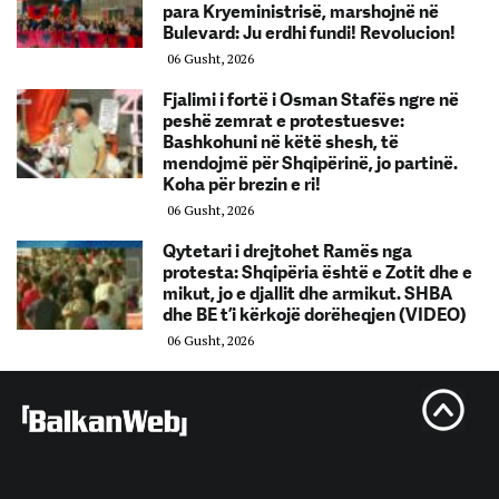
para Kryeministrisë, marshojnë në
Bulevard: Ju erdhi fundi! Revolucion!
06 Gusht, 2026
Fjalimi i fortë i Osman Stafës ngre në
peshë zemrat e protestuesve:
Bashkohuni në këtë shesh, të
mendojmë për Shqipërinë, jo partinë.
Koha për brezin e ri!
06 Gusht, 2026
Qytetari i drejtohet Ramës nga
protesta: Shqipëria është e Zotit dhe e
mikut, jo e djallit dhe armikut. SHBA
dhe BE t’i kërkojë dorëheqjen (VIDEO)
06 Gusht, 2026