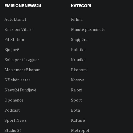
EMISIONE NEWS24
KATEGORI
Autoktonët
Fillimi
Emisioni Vila 24
Minutë pas minute
Fit Station
Shqipëria
Kjo Javë
Politikë
Koha për t'u zgjuar
Kronikë
Me zemër të hapur
Ekonomi
Në shënjester
Kosova
News24 Fundjavë
Rajoni
Oponencë
Sport
Podcast
Bota
Sport News
Kulturë
Studio 24
Metropol