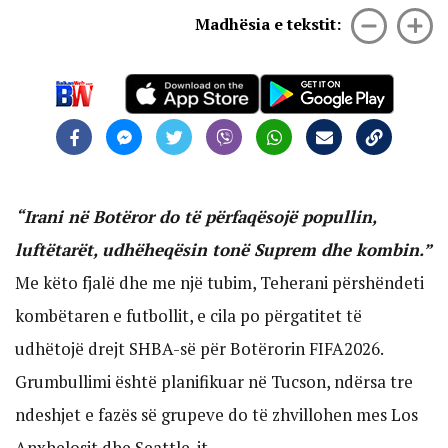
Madhësia e tekstit:
“Irani në Botëror do të përfaqësojë popullin,
luftëtarët, udhëheqësin tonë Suprem dhe kombin.”
Me këto fjalë dhe me një tubim, Teherani përshëndeti
kombëtaren e futbollit, e cila po përgatitet të
udhëtojë drejt SHBA-së për Botërorin FIFA2026.
Grumbullimi është planifikuar në Tucson, ndërsa tre
ndeshjet e fazës së grupeve do të zhvillohen mes Los
Anxhelosit dhe Seattle-it.