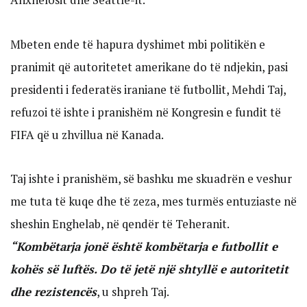
Mbeten ende të hapura dyshimet mbi politikën e
pranimit që autoritetet amerikane do të ndjekin, pasi
presidenti i federatës iraniane të futbollit, Mehdi Taj,
refuzoi të ishte i pranishëm në Kongresin e fundit të
FIFA që u zhvillua në Kanada.
Taj ishte i pranishëm, së bashku me skuadrën e veshur
me tuta të kuqe dhe të zeza, mes turmës entuziaste në
sheshin Enghelab, në qendër të Teheranit.
“Kombëtarja jonë është kombëtarja e futbollit e
kohës së luftës. Do të jetë një shtyllë e autoritetit
dhe rezistencës
, u shpreh Taj.