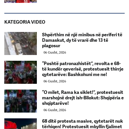
KATEGORIA VIDEO
Shpërthim në një minibus në periferi të
Damaskut, dy të vrarë dhe 13 të
plagosur
06 Gusht, 2026
“Poshtë patronazhistët”, revolta e 68-
të kundër qeverisë, protestuesit thirrje
qytetarëve: Bashkohuni me ne!
06 Gusht, 2026
“O milet, Rama ka siklet!”, protestuesit
marshojnë drejt ish-Bllokut: Shqipëria e
shqiptarëve!
06 Gusht, 2026
68 ditë protesta masive, qytetarët nuk
tërhiqen! Protestuesit mbyllin fjalimet