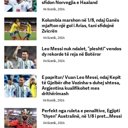
sfidon Norvegjia e Haaland
06 Korrik, 2026
Kolumbia marshon në 1/8, ndaj Ganës
mjafton një gol i Arias, tani sfidojnë
Zvicrën
04 Korrik, 2026
Leo Messi nuk ndalet, “pleshti” vendos
dy rekorde të reja në Botëror
04 Korrik, 2026
E papritur/ Vuan Leo Messi, ndaj Kepit
të Gjelbër dhe Vozinha-s duhej shtesa,
Argjentina kualifikohet mes
drithërimash
04 Korrik, 2026
Perfekt nga ruleta e penalltive, Egjipti
“thyen” Australinë, në 1/8 i pret…Messi
04 Korrik, 2026