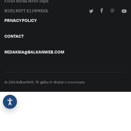
Focus Media News shpk
NUIS/NIPT K21909002K
PRIVACY POLICY
CONTACT
REDAKSIA@BALKANWEB.COM
© 2026 BalkanWeb. Të gjitha të drejtat e rezervuara.
©