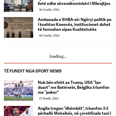
listë edhe zëvendësministri i Mbrojtjes
06 Gusht, 2026
Ambasada e SHBA-së: Ngërçi politik po
i kushton Kosovës, institucionet duhet
të formohen sipas Kushtetutës
06 Gusht, 2026
loading...
TË FUNDIT NGA SPORT NEWS
Nuk bën efekt as Trump, USA “lan
duart” me Botërorin, Belgjika triumfon
me “poker”
07 Korrik, 2026
Anglia tregon “dhëmbët”, triumfon 3-2
përballë Meksikës, në çerekfinale tani i