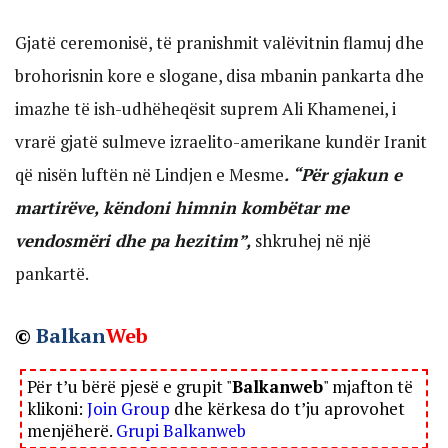
Gjatë ceremonisë, të pranishmit valëvitnin flamuj dhe
brohorisnin kore e slogane, disa mbanin pankarta dhe
imazhe të ish-udhëheqësit suprem Ali Khamenei, i
vrarë gjatë sulmeve izraelito-amerikane kundër Iranit
që nisën luftën në Lindjen e Mesme
. “Për gjakun e
martirëve, këndoni himnin kombëtar me
vendosmëri dhe pa hezitim”,
shkruhej në një
pankartë.
©
Balkan
Web
Për t’u bërë pjesë e grupit "
Balkanweb
" mjafton të
klikoni:
Join Group
dhe kërkesa do t’ju aprovohet
menjëherë.
Grupi Balkanweb