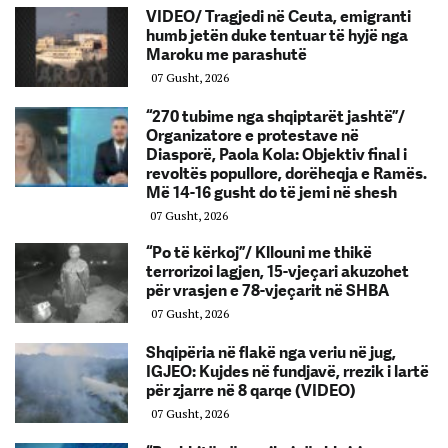
VIDEO/ Tragjedi në Ceuta, emigranti
humb jetën duke tentuar të hyjë nga
Maroku me parashutë
07 Gusht, 2026
“270 tubime nga shqiptarët jashtë”/
Organizatore e protestave në
Diasporë, Paola Kola: Objektiv final i
revoltës popullore, dorëheqja e Ramës.
Më 14-16 gusht do të jemi në shesh
07 Gusht, 2026
“Po të kërkoj”/ Kllouni me thikë
terrorizoi lagjen, 15-vjeçari akuzohet
për vrasjen e 78-vjeçarit në SHBA
07 Gusht, 2026
Shqipëria në flakë nga veriu në jug,
IGJEO: Kujdes në fundjavë, rrezik i lartë
për zjarre në 8 qarqe (VIDEO)
07 Gusht, 2026