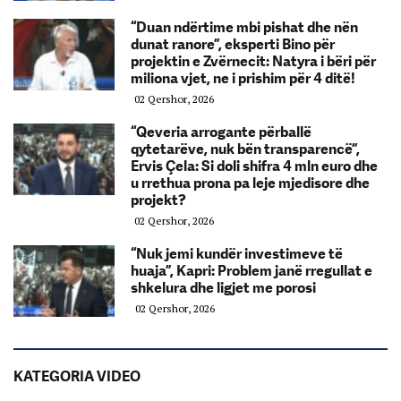
“Duan ndërtime mbi pishat dhe nën
dunat ranore”, eksperti Bino për
projektin e Zvërnecit: Natyra i bëri për
miliona vjet, ne i prishim për 4 ditë!
02 Qershor, 2026
“Qeveria arrogante përballë
qytetarëve, nuk bën transparencë”,
Ervis Çela: Si doli shifra 4 mln euro dhe
u rrethua prona pa leje mjedisore dhe
projekt?
02 Qershor, 2026
“Nuk jemi kundër investimeve të
huaja”, Kapri: Problem janë rregullat e
shkelura dhe ligjet me porosi
02 Qershor, 2026
KATEGORIA VIDEO