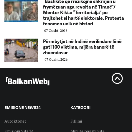
“Bashkitë që rrezikojnë shkrirjen u
frymëzuan nga revolta në Tiranë”/
Mentor Kikia: “Territorialja” po
trajtohet si hartë elektorale. Protesta
fenomen unik në histori
07 Gusht, 2026
Përmbytjet në Indinë verilindore lënë
gati 100 viktima, mijëra banorë të
zhvendosur
07 Gusht, 2026
EMISIONE NEWS24
KATEGORI
Autoktonët
Fillimi
Emisioni Vila 24
Minutë pas minute