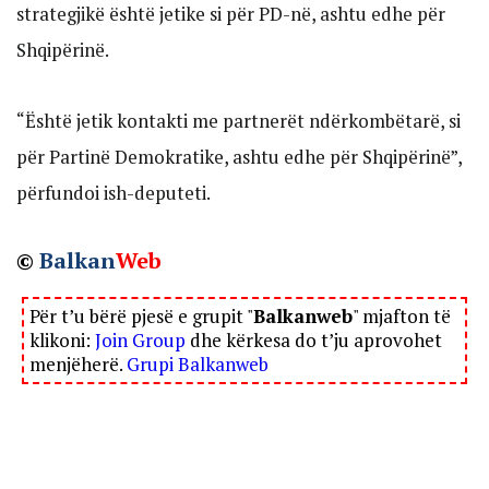
strategjikë është jetike si për PD-në, ashtu edhe për
Shqipërinë.
“Është jetik kontakti me partnerët ndërkombëtarë, si
për Partinë Demokratike, ashtu edhe për Shqipërinë”,
përfundoi ish-deputeti.
©
Balkan
Web
Për t’u bërë pjesë e grupit "
Balkanweb
" mjafton të
klikoni:
Join Group
dhe kërkesa do t’ju aprovohet
menjëherë.
Grupi Balkanweb