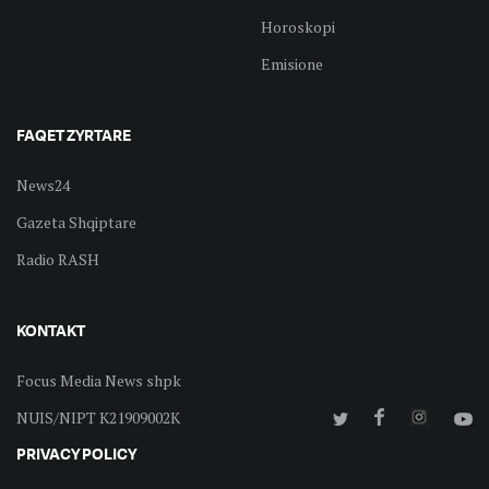
Horoskopi
Emisione
FAQET ZYRTARE
News24
Gazeta Shqiptare
Radio RASH
KONTAKT
Focus Media News shpk
NUIS/NIPT K21909002K
PRIVACY POLICY