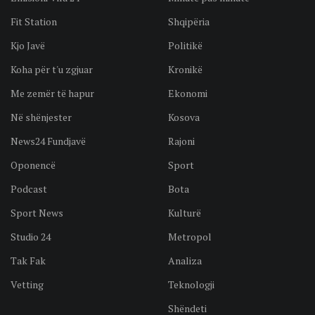
Fit Station
Shqipëria
Kjo Javë
Politikë
Koha për t'u zgjuar
Kronikë
Me zemër të hapur
Ekonomi
Në shënjester
Kosova
News24 Fundjavë
Rajoni
Oponencë
Sport
Podcast
Bota
Sport News
Kulturë
Studio 24
Metropol
Tak Fak
Analiza
Vetting
Teknologji
Shëndeti