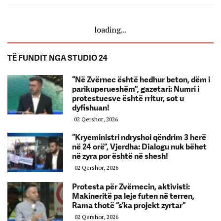
loading...
TË FUNDIT NGA STUDIO 24
“Në Zvërnec është hedhur beton, dëm i
parikuperueshëm”, gazetari: Numri i
protestuesve është rritur, sot u
dyfishuan!
02 Qershor, 2026
“Kryeministri ndryshoi qëndrim 3 herë
në 24 orë”, Vjerdha: Dialogu nuk bëhet
në zyra por është në shesh!
02 Qershor, 2026
Protesta për Zvërnecin, aktivisti:
Makineritë pa leje futen në terren,
Rama thotë “s’ka projekt zyrtar”
02 Qershor, 2026