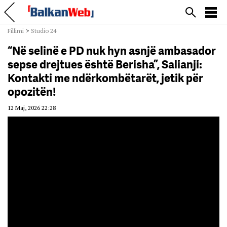
Fillimi
>
Studio 24
“Në selinë e PD nuk hyn asnjë ambasador
sepse drejtues është Berisha”, Salianji:
Kontakti me ndërkombëtarët, jetik për
opozitën!
12 Maj, 2026 22:28