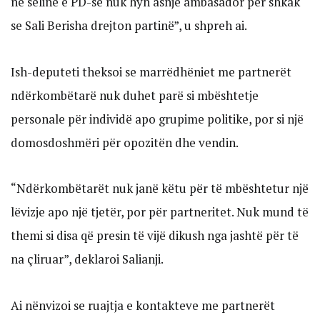
në selinë e PD-së nuk hyn asnjë ambasador për shkak
se Sali Berisha drejton partinë”, u shpreh ai.
Ish-deputeti theksoi se marrëdhëniet me partnerët
ndërkombëtarë nuk duhet parë si mbështetje
personale për individë apo grupime politike, por si një
domosdoshmëri për opozitën dhe vendin.
“Ndërkombëtarët nuk janë këtu për të mbështetur një
lëvizje apo një tjetër, por për partneritet. Nuk mund të
themi si disa që presin të vijë dikush nga jashtë për të
na çliruar”, deklaroi Salianji.
Ai nënvizoi se ruajtja e kontakteve me partnerët