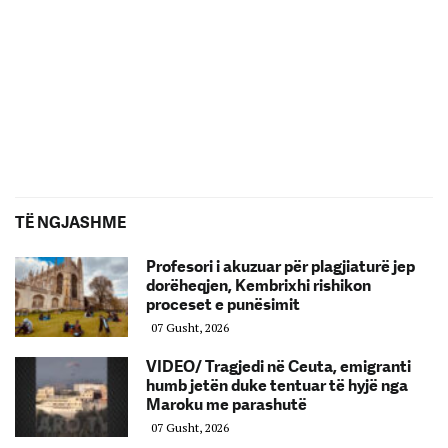
TË NGJASHME
Profesori i akuzuar për plagjiaturë jep
dorëheqjen, Kembrixhi rishikon
proceset e punësimit
07 Gusht, 2026
VIDEO/ Tragjedi në Ceuta, emigranti
humb jetën duke tentuar të hyjë nga
Maroku me parashutë
07 Gusht, 2026