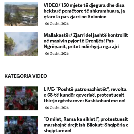
VIDEO/ 150 mjete të djegura dhe disa
hektarë pemëtore të shkrumbuara, ja
çfarë la pas zjarri në Selenicë
06 Gusht, 2026
Mallakastër/ Zjarri del jashtë kontrollit
në masivin pyjor të Drenijës! Pas
Ngrëçanit, pritet ndërhyrja nga ajri
06 Gusht, 2026
KATEGORIA VIDEO
LIVE- “Poshtë patronazhistët”, revolta
e 68-të kundër qeverisë, protestuesit
thirrje qytetarëve: Bashkohuni me ne!
06 Gusht, 2026
“O milet, Rama ka siklet!”, protestuesit
marshojnë drejt ish-Bllokut: Shqipëria e
shqiptarëve!