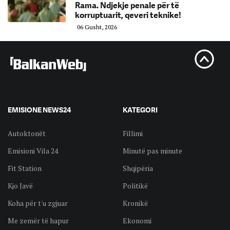
Rama. Ndjekje penale për të
korruptuarit, qeveri teknike!
06 Gusht, 2026
EMISIONE NEWS24
KATEGORI
Autoktonët
Fillimi
Emisioni Vila 24
Minutë pas minute
Fit Station
Shqipëria
Kjo Javë
Politikë
Koha për t'u zgjuar
Kronikë
Me zemër të hapur
Ekonomi