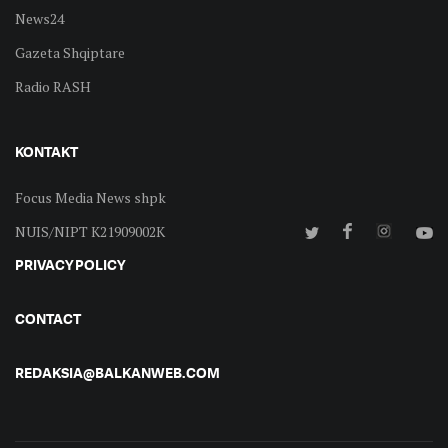
News24
Gazeta Shqiptare
Radio RASH
KONTAKT
Focus Media News shpk
NUIS/NIPT K21909002K
PRIVACY POLICY
CONTACT
REDAKSIA@BALKANWEB.COM