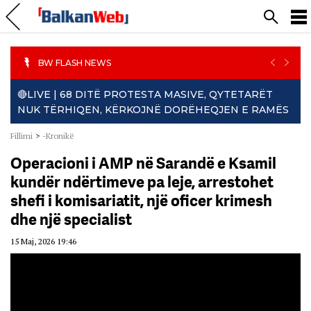
PREVIO
NEXT
BW FLASH NEWS
🔴LIVE | 68 DITË PROTESTA MASIVE, QYTETARËT
NUK TËRHIQEN, KËRKOJNË DORËHEQJEN E RAMËS
Fillimi
>
-Kronikë
Operacioni i AMP në Sarandë e Ksamil
kundër ndërtimeve pa leje, arrestohet
shefi i komisariatit, një oficer krimesh
dhe një specialist
15 Maj, 2026 19:46