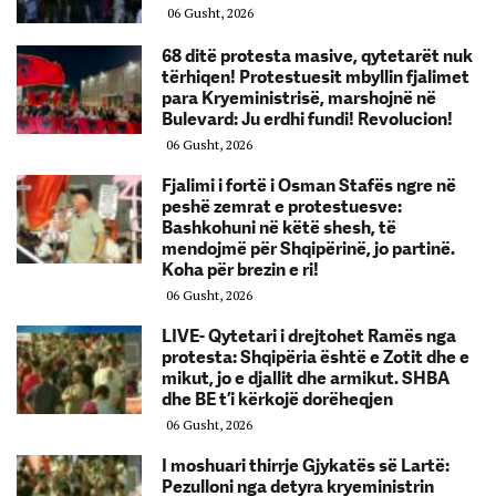
06 Gusht, 2026
68 ditë protesta masive, qytetarët nuk
tërhiqen! Protestuesit mbyllin fjalimet
para Kryeministrisë, marshojnë në
Bulevard: Ju erdhi fundi! Revolucion!
06 Gusht, 2026
Fjalimi i fortë i Osman Stafës ngre në
peshë zemrat e protestuesve:
Bashkohuni në këtë shesh, të
mendojmë për Shqipërinë, jo partinë.
Koha për brezin e ri!
06 Gusht, 2026
LIVE- Qytetari i drejtohet Ramës nga
protesta: Shqipëria është e Zotit dhe e
mikut, jo e djallit dhe armikut. SHBA
dhe BE t’i kërkojë dorëheqjen
06 Gusht, 2026
I moshuari thirrje Gjykatës së Lartë:
Pezulloni nga detyra kryeministrin