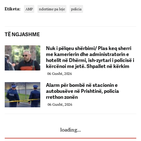
Etiketa:
AMP
ndertime pa leje
policia
TË NGJASHME
Nuk i pëlqeu shërbimi/ Plas keq sherri
me kamerierin dhe administratorin e
hotelit në Dhërmi, ish-zyrtari i policisë i
kërcënoi me jetë. Shpallet në kërkim
06 Gusht, 2026
Alarm për bombë në stacionin e
autobusëve në Prishtinë, policia
rrethon zonën
06 Gusht, 2026
loading...