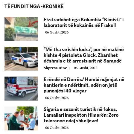
TË FUNDIT NGA -KRONIKË
Ekstradohet nga Kolumbia “Kimisti” i
laboratorit të kokainës në Frakull
06 Gusht, 2026
“Më tha se ishin lodra”, por në makinë
kishte 4 pistoleta Glock. Zbardhet
dëshmia e të arrestuarit në Sarandë
Shpresa Dine
|
06 Gusht, 2026
E rëndë në Durrës/ Humbi ndjenjat në
kantierin e ndërtimit, ndërron jetë
punonjësi 40-vjeçar
06 Gusht, 2026
Siguria e sezonit turistik në fokus,
Lamallari inspekton Himarën: Zero
tolerancë ndaj shkeljeve!
06 Gusht, 2026