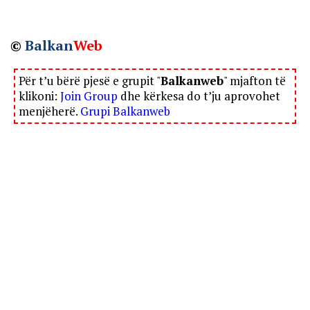
©
Balkan
Web
Për t’u bërë pjesë e grupit "
Balkanweb
" mjafton të
klikoni:
Join Group
dhe kërkesa do t’ju aprovohet
menjëherë.
Grupi Balkanweb