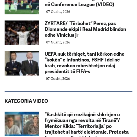
në Conference League (VIDEO)
07 Gusht, 2026
ZYRTARE/ “Tërbohet” Perez, pas
Diomande ekipi i Real Madrid blindon
edhe Vinicius jr
07 Gusht, 2026
UEFA nuk tërhiqet, tani kërkon edhe
“kokën” e Infantinos, FSHF i del në
krah, revokon mbështetjen ndaj
presidentit të FIFA-s
07 Gusht, 2026
KATEGORIA VIDEO
“Bashkitë që rrezikojnë shkrirjen u
frymëzuan nga revolta në Tiranë”/
Mentor Kikia: “Territorialja” po
trajtohet si hartë elektorale. Protesta