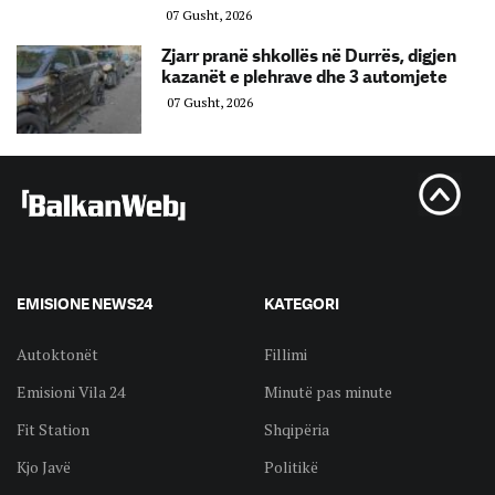
07 Gusht, 2026
Zjarr pranë shkollës në Durrës, digjen
kazanët e plehrave dhe 3 automjete
07 Gusht, 2026
EMISIONE NEWS24
KATEGORI
Autoktonët
Fillimi
Emisioni Vila 24
Minutë pas minute
Fit Station
Shqipëria
Kjo Javë
Politikë