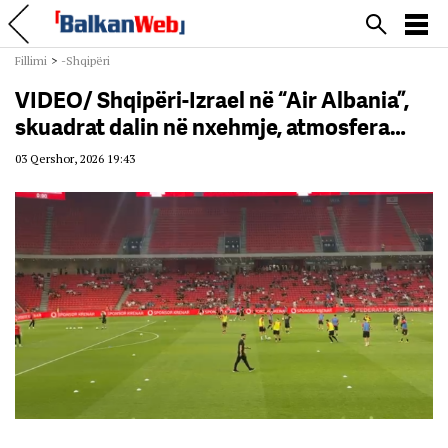
Fillimi
>
-Shqipëri
VIDEO/ Shqipëri-Izrael në “Air Albania”,
skuadrat dalin në nxehmje, atmosfera…
03 Qershor, 2026 19:43