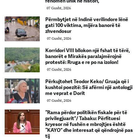
fenomen unik në histori,
07 Gusht, 2026
Përmbytjet në Indinë verilindore lënë
gati 100 viktima, mijëra banorë të
zhvendosur
07 Gusht, 2026
Korridori VIII bllokon një fshat të tërë,
banorët e Mirakës paralajmërojnë
protestë: Rruga e re po na izolon!
07 Gusht, 2026
Përkujtohet Teodor Keko/ Gruaja që i
kushtoi poezitë: Së afërmi një antologji
me veprat e Dorit
07 Gusht, 2026
“Rama përdor politikën fiskale për të
privilegjuarit”/ Tabaku: Përfituesi
kryesor në fushën e mbrojtjes është
“KAYO” dhe interesat që qëndrojnë pas
tij