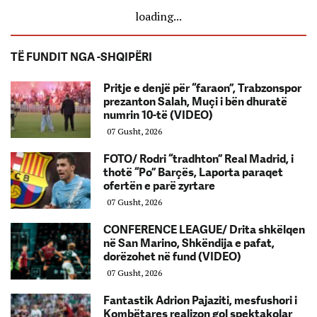
loading...
TË FUNDIT NGA -SHQIPËRI
Pritje e denjë për “faraon”, Trabzonspor
prezanton Salah, Muçi i bën dhuratë
numrin 10-të (VIDEO)
07 Gusht, 2026
FOTO/ Rodri “tradhton” Real Madrid, i
thotë “Po” Barçës, Laporta paraqet
ofertën e parë zyrtare
07 Gusht, 2026
CONFERENCE LEAGUE/ Drita shkëlqen
në San Marino, Shkëndija e pafat,
dorëzohet në fund (VIDEO)
07 Gusht, 2026
Fantastik Adrion Pajaziti, mesfushori i
Kombëtares realizon gol spektakolar