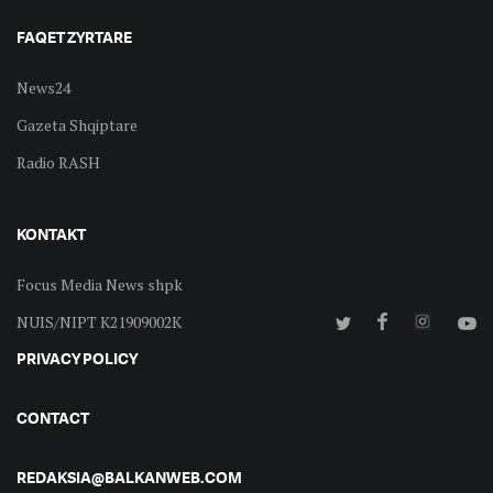
FAQET ZYRTARE
News24
Gazeta Shqiptare
Radio RASH
KONTAKT
Focus Media News shpk
NUIS/NIPT K21909002K
PRIVACY POLICY
CONTACT
REDAKSIA@BALKANWEB.COM