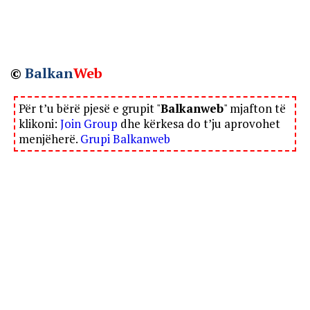
©
Balkan
Web
Për t’u bërë pjesë e grupit "
Balkanweb
" mjafton të
klikoni:
Join Group
dhe kërkesa do t’ju aprovohet
menjëherë.
Grupi Balkanweb