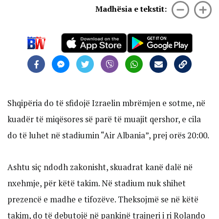
Madhësia e tekstit:
Shqipëria do të sfidojë Izraelin mbrëmjen e sotme, në
kuadër të miqësores së parë të muajit qershor, e cila
do të luhet në stadiumin “Air Albania”, prej orës 20:00.
Ashtu siç ndodh zakonisht, skuadrat kanë dalë në
nxehmje, për këtë takim. Në stadium nuk shihet
prezencë e madhe e tifozëve. Theksojmë se në këtë
takim, do të debutojë në pankinë trajneri i ri Rolando