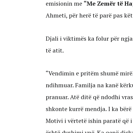
emisionin me
“Me Zemër të Ha
Ahmeti, për herë të parë pas këti
Djali i viktimës ka folur për ngj
të atit.
“Vendimin e pritëm shumë mirë. 
ndihmuar. Familja na kanë kërk
pranuar. Atë ditë që ndodhi vrasj
shkonte kurrë mendja. I ka bërë n
Motivi i vërtetë ishin paratë që 
është dyshimi ynë. Ka qenë diçk