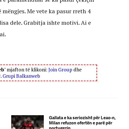
ë mëngjes. Me vete ka pasur rreth 4
isa dele. Grabitja ishte motivi. Ai e
ai.
eb
" mjafton të klikoni:
Join Group
dhe
ë.
Grupi Balkanweb
Gallata e ka seriozisht për Leao-n,
Milan refuzon ofertën e parë për
portugezin