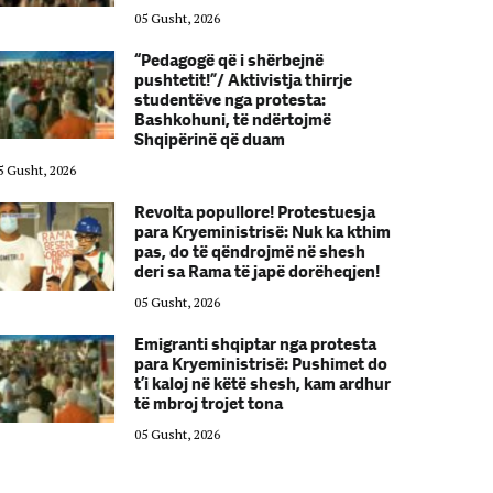
05 Gusht, 2026
“Pedagogë që i shërbejnë
pushtetit!”/ Aktivistja thirrje
studentëve nga protesta:
Bashkohuni, të ndërtojmë
Shqipërinë që duam
5 Gusht, 2026
05 Gusht, 2026
Revolta popullore! Protestuesja
para Kryeministrisë: Nuk ka kthim
pas, do të qëndrojmë në shesh
deri sa Rama të japë dorëheqjen!
05 Gusht, 2026
Emigranti shqiptar nga protesta
para Kryeministrisë: Pushimet do
t’i kaloj në këtë shesh, kam ardhur
të mbroj trojet tona
05 Gusht, 2026