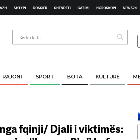
AZH
SHTYPI
DOSSIER
SHËNDETI
GATIMI
HOROSKOPI
NEWS24
RAJONI
SPORT
BOTA
KULTURË
M
a fqinji/ Djali i viktimës: