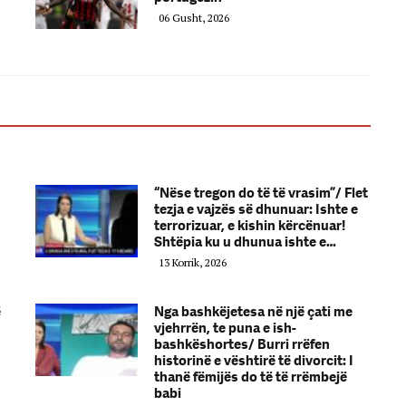
06 Gusht, 2026
“Nëse tregon do të të vrasim”/ Flet
tezja e vajzës së dhunuar: Ishte e
terrorizuar, e kishin kërcënuar!
Shtëpia ku u dhunua ishte e…
13 Korrik, 2026
ë
Nga bashkëjetesa në një çati me
vjehrrën, te puna e ish-
bashkëshortes/ Burri rrëfen
historinë e vështirë të divorcit: I
thanë fëmijës do të të rrëmbejë
babi