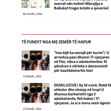
merret nën hetim! Mbrojtja e
Ballukut tregoi krizën e qeverisë
06 Gusht, 2026
TË FUNDIT NGA ME ZEMËR TË HAPUR
“Ime bijë ka nevojë për kurim”/ U
arrestua pasi dhunoi 17-vjeçaren
në Fier, nëna e adoleshentes: Si
qëndron e vërteta e denoncimit
për bashkëshortin tim!
14 Korrik, 2026
EKSKLUZIVE/ Sy të nxirë, flokë t
shkulur dhe shenja në trup! U
dhunua barbarisht nga 3
adoleshente, flet babai i 17-
vjeçares: Ja si e mora vesh lajmin
13 Korrik, 2026