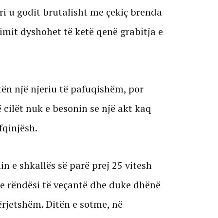
ri u godit brutalisht me çekiç brenda
rimit dyshohet të ketë qenë grabitja e
etën një njeriu të pafuqishëm, por
 cilët nuk e besonin se një akt kaq
qinjësh.
n e shkallës së parë prej 25 vitesh
me rëndësi të veçantë dhe duke dhënë
rjetshëm. Ditën e sotme, në