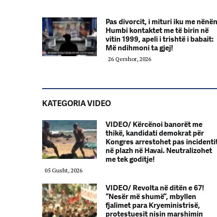
Pas divorcit, i mituri iku me nënë
Humbi kontaktet me të birin në
vitin 1999, apeli i trishtë i babait:
Më ndihmoni ta gjej!
26 Qershor, 2026
KATEGORIA VIDEO
VIDEO/ Kërcënoi banorët me
thikë, kandidati demokrat për
Kongres arrestohet pas incidenti
në plazh në Havai. Neutralizohet
me tek goditje!
05 Gusht, 2026
VIDEO/ Revolta në ditën e 67!
“Nesër më shumë”, mbyllen
fjalimet para Kryeministrisë,
protestuesit nisin marshimin