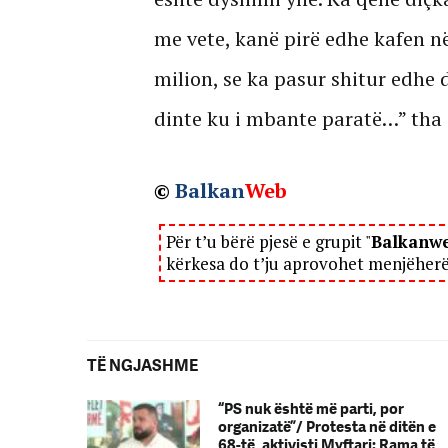
me vete, kanë pirë edhe kafen n
milion, se ka pasur shitur edhe d
dinte ku i mbante paratë…” tha 
©
Balkan
Web
Për t’u bërë pjesë e grupit "
Balkanw
kërkesa do t’ju aprovohet menjëher
TË NGJASHME
“PS nuk është më parti, por
organizatë”/ Protesta në ditën e
68-të, aktivisti Myftari: Rama të