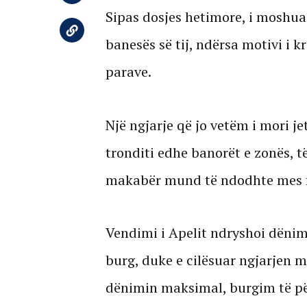
Sipas dosjes hetimore, i moshua
banesës së tij, ndërsa motivi i k
parave.
Një ngjarje që jo vetëm i mori j
tronditi edhe banorët e zonës, të
makabër mund të ndodhte mes f
Vendimi i Apelit ndryshoi dënimi
burg, duke e cilësuar ngjarjen 
dënimin maksimal, burgim të pë