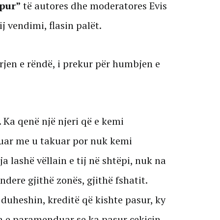
pur”
të autores dhe moderatores Evis
j vendimi, flasin palët.
arjen e rëndë, i prekur për humbjen e
Ka qenë një njeri që e kemi
uar me u takuar por nuk kemi
a lashë vëllain e tij në shtëpi, nuk na
dere gjithë zonës, gjithë fshatit.
i duheshin, kreditë që kishte pasur, ky
a e paramenduar se ka pasur çekiçin