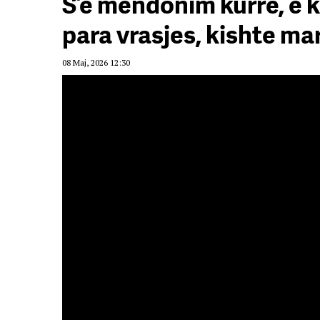
S’e mendonim kurrë, e 
para vrasjes, kishte ma
08 Maj, 2026 12:30