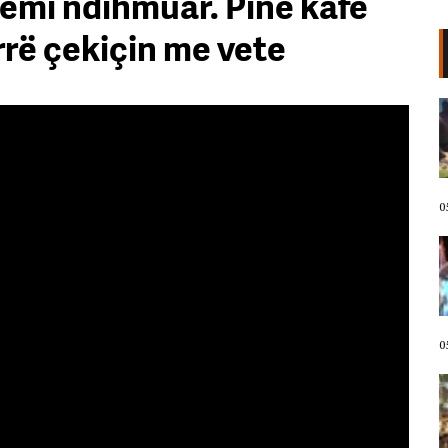
kemi ndihmuar. Pinë kafe
rrë çekiçin me vete
VIDEO/ Kërcënoi banorët me
thikë, kandidati demokrat për
Kongres arrestohet pas incidentit
në plazh në Havai. Neutralizohet
me tek goditje!
05 Gusht, 2026
0
Protestuesit marshojnë drejt
Liqenit Artificial/ “Shqipëria
meriton revolucion”, thirrjet që
shoqërojnë tubimin: Poshtë
diktatura!
05 Gusht, 2026
0
VIDEO/ Revolta në ditën e 67!
“Nesër më shumë”, mbyllen
fjalimet para Kryeministrisë,
protestuesit nisin marshimin