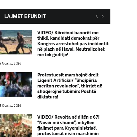
LAJMET E FUNDIT
VIDEO/ Kërcënoi banorët me
thikë, kandidati demokrat për
Kongres arrestohet pas incidentit
në plazh në Havai. Neutralizohet
me tek goditje!
5 Gusht, 2026
05 Gusht, 2026
Protestuesit marshojnë drejt
Liqenit Artificial/ “Shqipëria
meriton revolucion”, thirrjet që
shoqërojnë tubimin: Poshtë
diktatura!
5 Gusht, 2026
05 Gusht, 2026
VIDEO/ Revolta në ditën e 67!
“Nesër më shumë”, mbyllen
fjalimet para Kryeministrisë,
protestuesit nisin marshimin