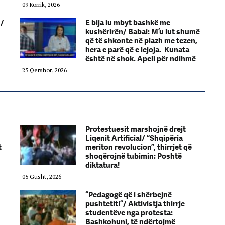
09 Korrik, 2026
n/
E bija iu mbyt bashkë me
kushërirën/ Babai: M’u lut shumë
që të shkonte në plazh me tezen,
hera e parë që e lejoja. Kunata
është në shok. Apeli për ndihmë
25 Qershor, 2026
Protestuesit marshojnë drejt
Liqenit Artificial/ “Shqipëria
t
meriton revolucion”, thirrjet që
shoqërojnë tubimin: Poshtë
diktatura!
05 Gusht, 2026
“Pedagogë që i shërbejnë
pushtetit!”/ Aktivistja thirrje
studentëve nga protesta:
Bashkohuni, të ndërtojmë