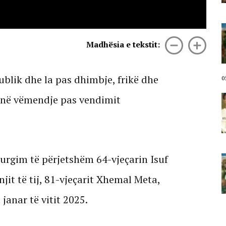
05 Gusht, 2026
“Pedagogë që i shërbejnë
pushtetit!”/ Aktivistja thirrje
Madhësia e tekstit:
studentëve nga protesta:
Bashkohuni, të ndërtojmë
Shqipërinë që duam
ublik dhe la pas dhimbje, frikë dhe
05 Gusht, 2026
0
t në vëmendje pas vendimit
Revolta popullore! Protestuesja
para Kryeministrisë: Nuk ka kthim
pas, do të qëndrojmë në shesh
deri sa Rama të japë dorëheqjen!
05 Gusht, 2026
urgim të përjetshëm 64-vjeçarin Isuf
Emigranti shqiptar nga protesta
para Kryeministrisë: Pushimet do
t’i kaloj në këtë shesh, kam ardhur
njit të tij, 81-vjeçarit Xhemal Meta,
të mbroj trojet tona
janar të vitit 2025.
05 Gusht, 2026