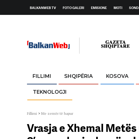
BALKANWEB TV
FOTO GALERI
EMISIONE
MOTI
SOND
FILLIMI
SHQIPËRIA
KOSOVA
TEKNOLOGJI
Fillimi
>
Me zemër të hapur
Vrasja e Xhemal Metës ng