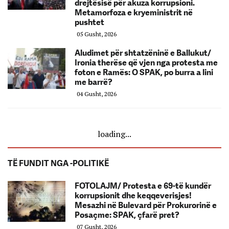
drejtësisë për akuza korrupsioni.
Metamorfoza e kryeministrit në
pushtet
05 Gusht, 2026
Aludimet për shtatzëninë e Ballukut/
Ironia therëse që vjen nga protesta me
foton e Ramës: O SPAK, po burra a lini
me barrë?
04 Gusht, 2026
loading...
TË FUNDIT NGA -POLITIKË
FOTOLAJM/ Protesta e 69-të kundër
korrupsionit dhe keqqeverisjes!
Mesazhi në Bulevard për Prokurorinë e
Posaçme: SPAK, çfarë pret?
07 Gusht, 2026