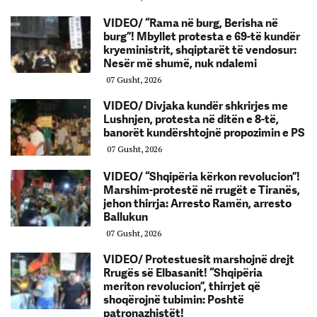
VIDEO/ “Rama në burg, Berisha në
burg”! Mbyllet protesta e 69-të kundër
kryeministrit, shqiptarët të vendosur:
Nesër më shumë, nuk ndalemi
07 Gusht, 2026
VIDEO/ Divjaka kundër shkrirjes me
Lushnjen, protesta në ditën e 8-të,
banorët kundërshtojnë propozimin e PS
07 Gusht, 2026
VIDEO/ “Shqipëria kërkon revolucion”!
Marshim-protestë në rrugët e Tiranës,
jehon thirrja: Arresto Ramën, arresto
Ballukun
07 Gusht, 2026
VIDEO/ Protestuesit marshojnë drejt
Rrugës së Elbasanit! “Shqipëria
meriton revolucion”, thirrjet që
shoqërojnë tubimin: Poshtë
patronazhistët!