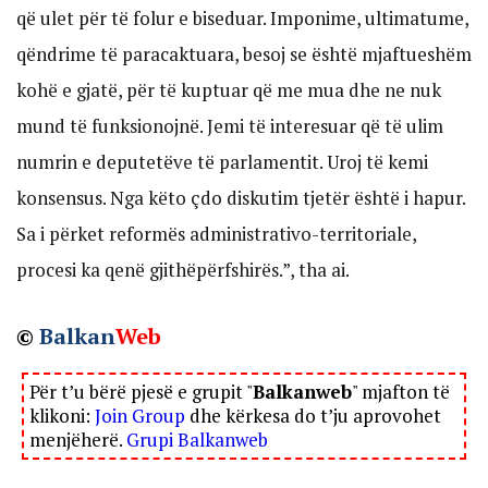
që ulet për të folur e biseduar. Imponime, ultimatume,
qëndrime të paracaktuara, besoj se është mjaftueshëm
kohë e gjatë, për të kuptuar që me mua dhe ne nuk
mund të funksionojnë. Jemi të interesuar që të ulim
numrin e deputetëve të parlamentit. Uroj të kemi
konsensus. Nga këto çdo diskutim tjetër është i hapur.
Sa i përket reformës administrativo-territoriale,
procesi ka qenë gjithëpërfshirës.”, tha ai.
©
Balkan
Web
Për t’u bërë pjesë e grupit "
Balkanweb
" mjafton të
klikoni:
Join Group
dhe kërkesa do t’ju aprovohet
menjëherë.
Grupi Balkanweb