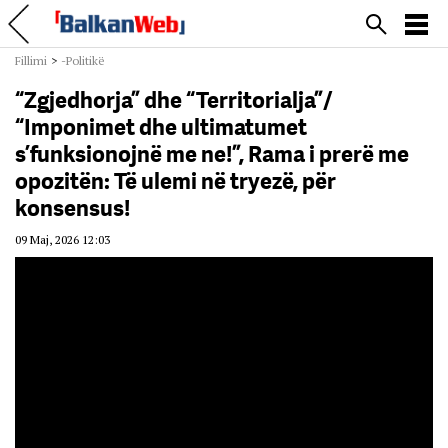
Fillimi
>
-Politikë
“Zgjedhorja” dhe “Territorialja”/
“Imponimet dhe ultimatumet
s’funksionojnë me ne!”, Rama i prerë me
opozitën: Të ulemi në tryezë, për
konsensus!
09 Maj, 2026 12:03