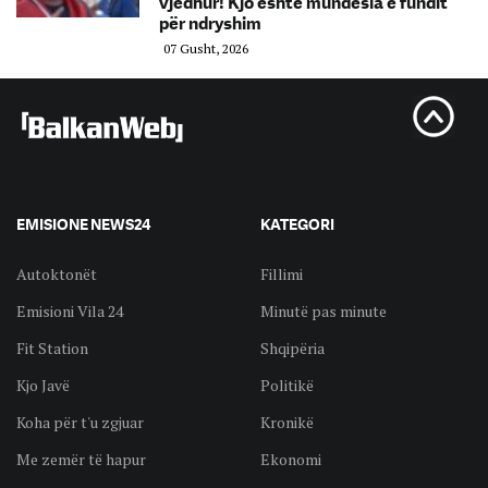
vjedhur! Kjo është mundësia e fundit
për ndryshim
07 Gusht, 2026
EMISIONE NEWS24
KATEGORI
Autoktonët
Fillimi
Emisioni Vila 24
Minutë pas minute
Fit Station
Shqipëria
Kjo Javë
Politikë
Koha për t'u zgjuar
Kronikë
Me zemër të hapur
Ekonomi