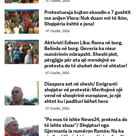
07 Gusht, 2026
Protestuesja kujton eksodin e 7 gushtit
me anijen Vlora: Nuk duam më të ikim,
Shqipëria është e jona!
07 Gusht, 2026
Aktivisti Edison Lika: Rama në burg,
Belinda në burg. Qeveria ka nisur
numërimin mbrapsht. Sheshi plot,
përgjigje për ata që mendojnë se
protesta do të shuhet deri në shtator!
07 Gusht, 2026
Diaspora sot në shesh/ Emigranti
shqiptar në protestë: Meritojmë një
vend në shoqërinë europiane, jo një
shtet ku i padituri bëhet hero
07 Gusht, 2026
“Po mos të ishte News24, protesta do
të ishte shuar”/ Shqiptari nga
Gjermania ia numëron Ramës: Na ka