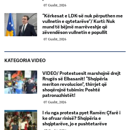
07 Gusht, 2026
“Kërkesat e LDK-së nuk përputhen me
vullnetin e qytetarëve”/ Kurti: Nuk
mund të bëjmë marrëveshje që
zëvendëson vullnetin e popullit
07 Gusht, 2026
KATEGORIA VIDEO
VIDEO/ Protestuesit marshojnë drejt
Rrugës së Elbasanit! “Shqipëria
meriton revolucion”, thirrjet që
shoqërojnë tubimin: Poshtë
patronazhistët!
07 Gusht, 2026
I riu nga protesta pyet Ramën: Çfarë i
ke ofruar rinisë? Shqipëria e
shqiptarëve, jo e pushtetarëve