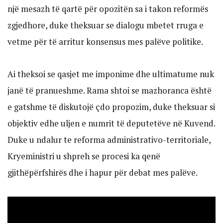
një mesazh të qartë për opozitën sa i takon reformës
zgjedhore, duke theksuar se dialogu mbetet rruga e
vetme për të arritur konsensus mes palëve politike.
Ai theksoi se qasjet me imponime dhe ultimatume nuk
janë të pranueshme. Rama shtoi se mazhoranca është
e gatshme të diskutojë çdo propozim, duke theksuar si
objektiv edhe uljen e numrit të deputetëve në Kuvend.
Duke u ndalur te reforma administrativo-territoriale,
Kryeministri u shpreh se procesi ka qenë
gjithëpërfshirës dhe i hapur për debat mes palëve.