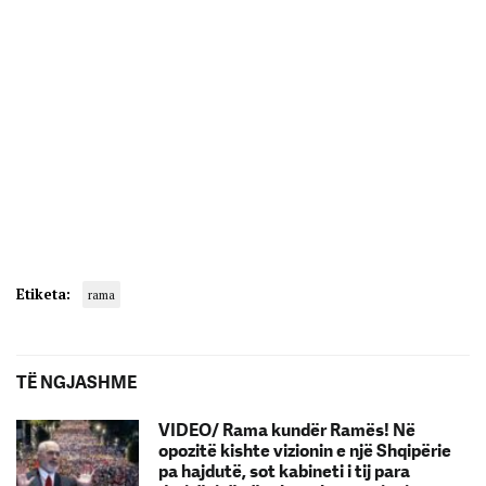
Etiketa:
rama
TË NGJASHME
VIDEO/ Rama kundër Ramës! Në
opozitë kishte vizionin e një Shqipërie
pa hajdutë, sot kabineti i tij para