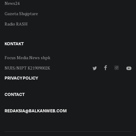
News24
Gazeta Shqiptare
Radio RASH
KONTAKT
Focus Media News shpk
NUIS/NIPT K21909002K
PRIVACY POLICY
CONTACT
REDAKSIA@BALKANWEB.COM