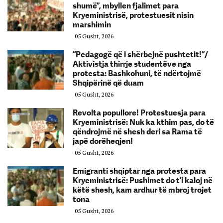
shumë”, mbyllen fjalimet para
Kryeministrisë, protestuesit nisin
marshimin
05 Gusht, 2026
“Pedagogë që i shërbejnë pushtetit!”/
Aktivistja thirrje studentëve nga
protesta: Bashkohuni, të ndërtojmë
Shqipërinë që duam
05 Gusht, 2026
Revolta popullore! Protestuesja para
Kryeministrisë: Nuk ka kthim pas, do të
qëndrojmë në shesh deri sa Rama të
japë dorëheqjen!
05 Gusht, 2026
Emigranti shqiptar nga protesta para
Kryeministrisë: Pushimet do t’i kaloj në
këtë shesh, kam ardhur të mbroj trojet
tona
05 Gusht, 2026