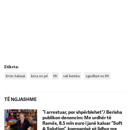
Etiketa:
Ervin Salianji
kriza ne pd
PD
sali berisha
zgjedhjet ne PD
TË NGJASHME
“I arrestuar, por shpërblehet”/ Berisha
publikon denoncim: Me urdhër të
Ramës, 8.5 mln euro i janë kaluar “Soft
& Solution”, kompanisë së lidhur me