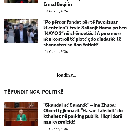
Ermal Beqirin
04 Gusht, 2026
“Po përdor fondet për të favorizuar
klientelën”/ Ervin Salianji: Rama po bën
“KAYO 2” në shëndetësi! A po e merr
nën kontroll të plotë çdo qindarkë të
shëndetësisë Ron Yeffet?
04 Gusht, 2026
loading...
TË FUNDIT NGA -POLITIKË
“Skandal në Sarandë” – Ina Zhupa:
Oborri i gjimnazit “Hasan Tahsinit” do
kthehet në parking publik. Hiqni dorë
nga ky projekt!
06 Gusht, 2026