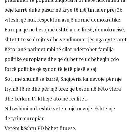
bëjë kurrë duke pasur në krye të njëjtin lider prej 36
vitesh, që nuk respekton asnjë normë demokratike.
Europa që ne besojmë është ajo e lirisë, demokracisë,
shtetit të së drejtës dhe vendimmarrjes nga qytetarët.
Këto janë parimet mbi të cilat ndërtohet familja
politike europiane dhe që duhet të udhëheqin çdo
forcë politike që synon të jetë pjesë e saj.
Sot, më shumë se kurrë, Shqipëria ka nevojë për një
frymë të re dhe për një brez që beson në këto vlera
dhe kërkon t’i kthejë ato në realitet.
Ndryshimi nuk është vetëm një nevojë. Është një
detyrim europian.
Vetëm kështu PD bëhet fituese.