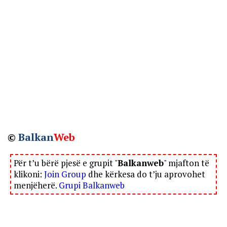
©
Balkan
Web
Për t’u bërë pjesë e grupit "
Balkanweb
" mjafton të
klikoni:
Join Group
dhe kërkesa do t’ju aprovohet
menjëherë.
Grupi Balkanweb