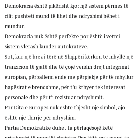
Demokracia është pikërisht kjo: një sistem përmes të
cilit pushteti mund të lihet dhe ndryshimi bëhet i
mundur.
Demokracia nuk është perfekte por është i vetmi
sistem vlerash kundër autokratëve.
Sot, kur një brez i tërë në Shqipëri kërkon të mbyllë një
tranzicion të gjatë dhe të çojë vendin drejt integrimit
europian, përballemi ende me përpjekje për të mbyllur
hapësirat e brendshme, për t’u kthyer tek interesat
personale dhe për t’i rezistuar ndryshimit.
Por Dita e Europës nuk është thjesht një simbol, ajo
është një thirrje për ndryshim.
Partia Demokratike duhet ta përfaqësojë këtë
pritshmëri të popullit shqiptar. Por këtë nuk mund ta