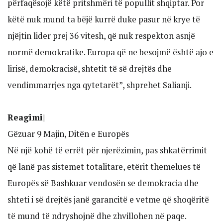
përfaqësojë këtë pritshmëri të popullit shqiptar. Por
këtë nuk mund ta bëjë kurrë duke pasur në krye të
njëjtin lider prej 36 vitesh, që nuk respekton asnjë
normë demokratike. Europa që ne besojmë është ajo e
lirisë, demokracisë, shtetit të së drejtës dhe
vendimmarrjes nga qytetarët”, shprehet Salianji.
Reagimi|
Gëzuar 9 Majin, Ditën e Europës
Në një kohë të errët për njerëzimin, pas shkatërrimit
që lanë pas sistemet totalitare, etërit themelues të
Europës së Bashkuar vendosën se demokracia dhe
shteti i së drejtës janë garancitë e vetme që shoqëritë
të mund të ndryshojnë dhe zhvillohen në paqe.