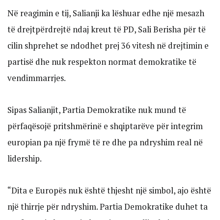
Në reagimin e tij, Salianji ka lëshuar edhe një mesazh
të drejtpërdrejtë ndaj kreut të PD, Sali Berisha për të
cilin shprehet se ndodhet prej 36 vitesh në drejtimin e
partisë dhe nuk respekton normat demokratike të
vendimmarrjes.
Sipas Salianjit, Partia Demokratike nuk mund të
përfaqësojë pritshmërinë e shqiptarëve për integrim
europian pa një frymë të re dhe pa ndryshim real në
lidership.
“Dita e Europës nuk është thjesht një simbol, ajo është
një thirrje për ndryshim. Partia Demokratike duhet ta