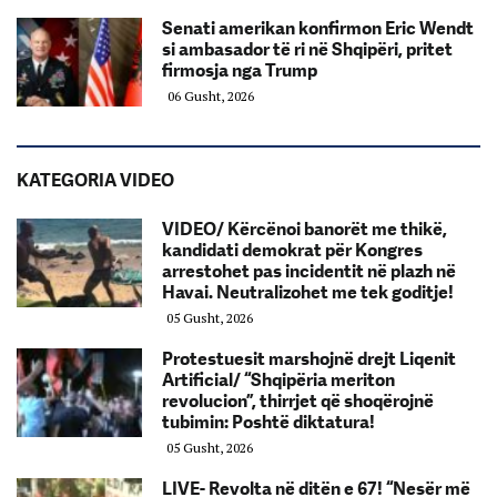
Senati amerikan konfirmon Eric Wendt
si ambasador të ri në Shqipëri, pritet
firmosja nga Trump
06 Gusht, 2026
KATEGORIA VIDEO
VIDEO/ Kërcënoi banorët me thikë,
kandidati demokrat për Kongres
arrestohet pas incidentit në plazh në
Havai. Neutralizohet me tek goditje!
05 Gusht, 2026
Protestuesit marshojnë drejt Liqenit
Artificial/ “Shqipëria meriton
revolucion”, thirrjet që shoqërojnë
tubimin: Poshtë diktatura!
05 Gusht, 2026
LIVE- Revolta në ditën e 67! “Nesër më