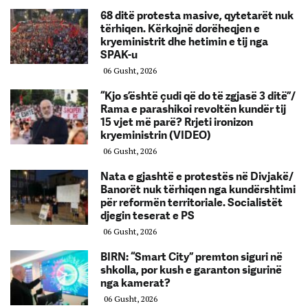
68 ditë protesta masive, qytetarët nuk
tërhiqen. Kërkojnë dorëheqjen e
kryeministrit dhe hetimin e tij nga
SPAK-u
06 Gusht, 2026
“Kjo s’është çudi që do të zgjasë 3 ditë”/
Rama e parashikoi revoltën kundër tij
15 vjet më parë? Rrjeti ironizon
kryeministrin (VIDEO)
06 Gusht, 2026
Nata e gjashtë e protestës në Divjakë/
Banorët nuk tërhiqen nga kundërshtimi
për reformën territoriale. Socialistët
djegin teserat e PS
06 Gusht, 2026
BIRN: “Smart City” premton siguri në
shkolla, por kush e garanton sigurinë
nga kamerat?
06 Gusht, 2026