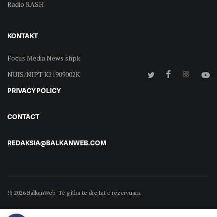
Radio RASH
KONTAKT
Focus Media News shpk
NUIS/NIPT K21909002K
PRIVACY POLICY
CONTACT
REDAKSIA@BALKANWEB.COM
© 2026 BalkanWeb. Të gjitha të drejtat e rezervuara.