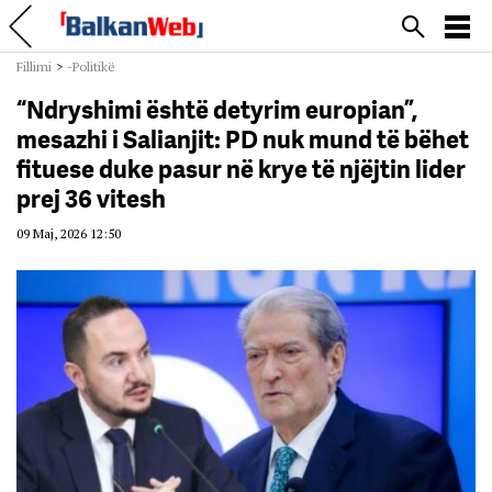
Fillimi
>
-Politikë
“Ndryshimi është detyrim europian”,
mesazhi i Salianjit: PD nuk mund të bëhet
fituese duke pasur në krye të njëjtin lider
prej 36 vitesh
09 Maj, 2026 12:50