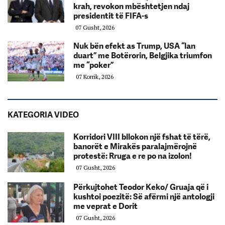
krah, revokon mbështetjen ndaj
presidentit të FIFA-s
07 Gusht, 2026
Nuk bën efekt as Trump, USA “lan
duart” me Botërorin, Belgjika triumfon
me “poker”
07 Korrik, 2026
KATEGORIA VIDEO
Korridori VIII bllokon një fshat të tërë,
banorët e Mirakës paralajmërojnë
protestë: Rruga e re po na izolon!
07 Gusht, 2026
Përkujtohet Teodor Keko/ Gruaja që i
kushtoi poezitë: Së afërmi një antologji
me veprat e Dorit
07 Gusht, 2026