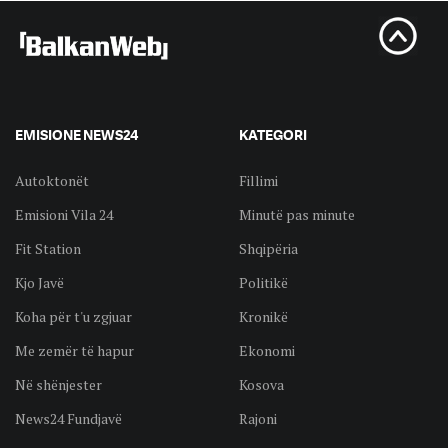
EMISIONE NEWS24
KATEGORI
Autoktonët
Fillimi
Emisioni Vila 24
Minutë pas minute
Fit Station
Shqipëria
Kjo Javë
Politikë
Koha për t'u zgjuar
Kronikë
Me zemër të hapur
Ekonomi
Në shënjester
Kosova
News24 Fundjavë
Rajoni