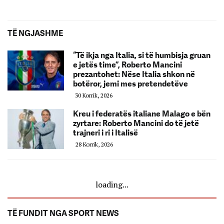
TË NGJASHME
“Të ikja nga Italia, si të humbisja gruan
e jetës time”, Roberto Mancini
prezantohet: Nëse Italia shkon në
botëror, jemi mes pretendetëve
30 Korrik, 2026
Kreu i federatës italiane Malago e bën
zyrtare: Roberto Mancini do të jetë
trajneri i ri i Italisë
28 Korrik, 2026
loading...
TË FUNDIT NGA SPORT NEWS