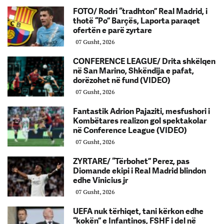
FOTO/ Rodri “tradhton” Real Madrid, i
thotë “Po” Barçës, Laporta paraqet
ofertën e parë zyrtare
07 Gusht, 2026
CONFERENCE LEAGUE/ Drita shkëlqen
në San Marino, Shkëndija e pafat,
dorëzohet në fund (VIDEO)
07 Gusht, 2026
Fantastik Adrion Pajaziti, mesfushori i
Kombëtares realizon gol spektakolar
në Conference League (VIDEO)
07 Gusht, 2026
ZYRTARE/ “Tërbohet” Perez, pas
Diomande ekipi i Real Madrid blindon
edhe Vinicius jr
07 Gusht, 2026
UEFA nuk tërhiqet, tani kërkon edhe
“kokën” e Infantinos, FSHF i del në