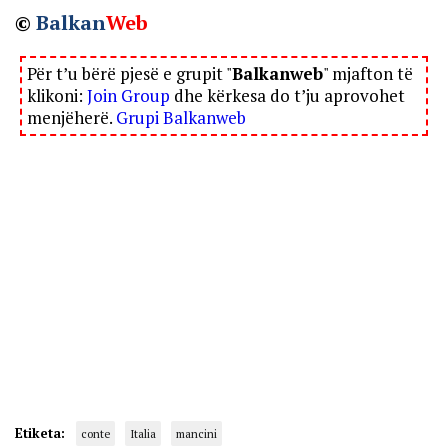
©
Balkan
Web
Për t’u bërë pjesë e grupit "
Balkanweb
" mjafton të
klikoni:
Join Group
dhe kërkesa do t’ju aprovohet
menjëherë.
Grupi Balkanweb
Etiketa:
conte
Italia
mancini