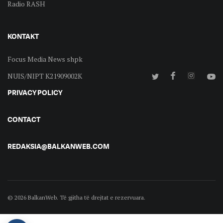
Radio RASH
KONTAKT
Focus Media News shpk
NUIS/NIPT K21909002K
PRIVACY POLICY
CONTACT
REDAKSIA@BALKANWEB.COM
© 2026 BalkanWeb. Të gjitha të drejtat e rezervuara.