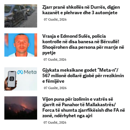
Zjarr pranë shkollës në Durrës, digjen
kazanët e plehrave dhe 3 automjete
07 Gusht, 2026
Vrasja e Edmond Sulës, policia
kontrolle në disa banesa në Bërxullë!
Shoqërohen disa persona për marrje në
pyetje
07 Gusht, 2026
Gjykata meksikane godet “Meta-n”/
567 milionë dollarë gjobë për rrezikimin
e fëmijëve
07 Gusht, 2026
Vijon puna për izolimin e vatrës së
zjarrit në Panahor të Mallakastrës/
Forca të shumta zjarrfikësish dhe FA në
zonë, ndërhyhet nga ajri
07 Gusht, 2026