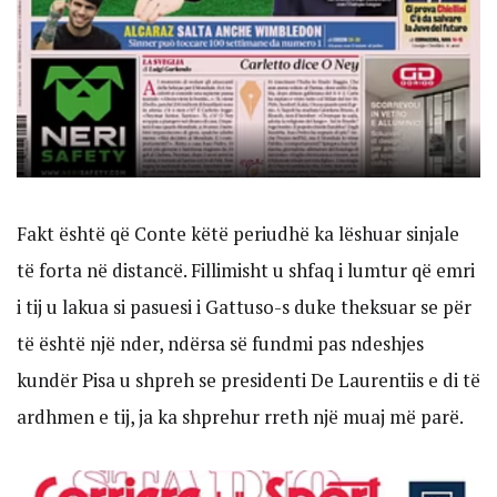
Fakt është që Conte këtë periudhë ka lëshuar sinjale
të forta në distancë. Fillimisht u shfaq i lumtur që emri
i tij u lakua si pasuesi i Gattuso-s duke theksuar se për
të është një nder, ndërsa së fundmi pas ndeshjes
kundër Pisa u shpreh se presidenti De Laurentiis e di të
ardhmen e tij, ja ka shprehur rreth një muaj më parë.