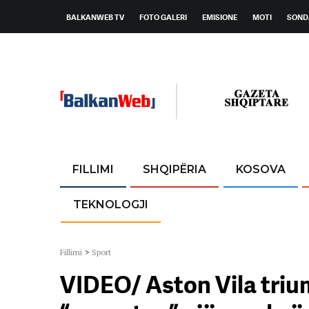
BALKANWEB TV
FOTO GALERI
EMISIONE
MOTI
SOND
FILLIMI
SHQIPËRIA
KOSOVA
TEKNOLOGJI
Fillimi
>
Sport
VIDEO/ Aston Vila triu