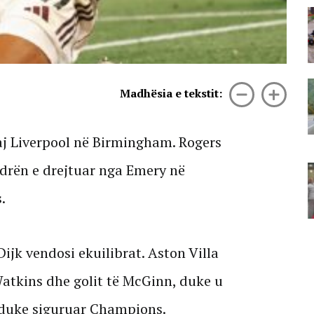
Përmbytjet në Indinë verilindore
lënë gati 100 viktima, mijëra
banorë të zhvendosur
07 Gusht, 2026
Korridori VIII bllokon një fshat të
Madhësia e tekstit:
tërë, banorët e Mirakës
paralajmërojnë protestë: Rruga e
re po na izolon!
aj Liverpool në Birmingham. Rogers
07 Gusht, 2026
adrën e drejtuar nga Emery në
Përkujtohet Teodor Keko/ Gruaja
që i kushtoi poezitë: Së afërmi një
antologji me veprat e Dorit
.
07 Gusht, 2026
Dijk vendosi ekuilibrat. Aston Villa
 Watkins dhe golit të McGinn, duke u
 duke siguruar Champions.