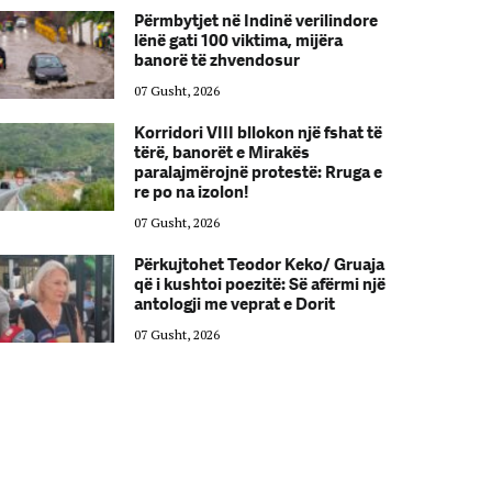
Përmbytjet në Indinë verilindore
lënë gati 100 viktima, mijëra
banorë të zhvendosur
07 Gusht, 2026
Korridori VIII bllokon një fshat të
tërë, banorët e Mirakës
paralajmërojnë protestë: Rruga e
re po na izolon!
07 Gusht, 2026
Përkujtohet Teodor Keko/ Gruaja
që i kushtoi poezitë: Së afërmi një
antologji me veprat e Dorit
07 Gusht, 2026