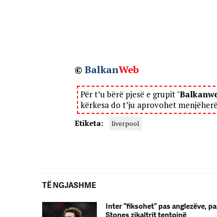
©
Balkan
Web
Për t’u bërë pjesë e grupit "
Balkanw
kërkesa do t’ju aprovohet menjëher
Etiketa:
liverpool
TË NGJASHME
Inter “fiksohet” pas anglezëve, p
Stones zikaltrit tentojnë