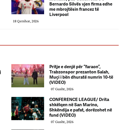
Bernardo Silvës vjen firma edhe
me mbrojtësin francez të
Liverpool
18 Qershor, 2026
Pritje e denjë për “faraon”,
j
Trabzonspor prezanton Salah,
Muçi i bën dhuratë numrin 10-të
(VIDEO)
07 Gusht, 2026
CONFERENCE LEAGUE/ Drita
shkëlqen në San Marino,
Shkëndija e pafat, dorëzohet në
fund (VIDEO)
07 Gusht, 2026