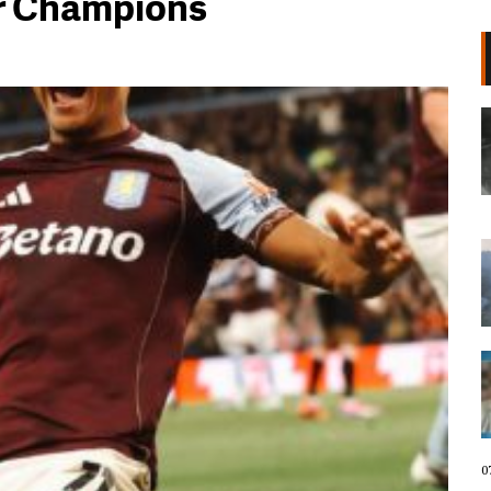
ër Champions
“Po të kërkoj”/ Kllouni me thikë
terrorizoi lagjen, 15-vjeçari
akuzohet për vrasjen e 78-vjeçarit
në SHBA
07 Gusht, 2026
Shqipëria në flakë nga veriu në jug,
IGJEO: Kujdes në fundjavë, rrezik i
lartë për zjarre në 8 qarqe (VIDEO)
07 Gusht, 2026
“Bashkitë që rrezikojnë shkrirjen u
frymëzuan nga revolta në Tiranë”/
Mentor Kikia: “Territorialja” po
trajtohet si hartë elektorale.
Protesta fenomen unik në histori
07 Gusht, 2026
0