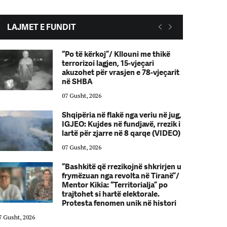
LAJMET E FUNDIT
“Po të kërkoj”/ Kllouni me thikë
terrorizoi lagjen, 15-vjeçari
akuzohet për vrasjen e 78-vjeçarit
në SHBA
07 Gusht, 2026
Shqipëria në flakë nga veriu në jug,
IGJEO: Kujdes në fundjavë, rrezik i
lartë për zjarre në 8 qarqe (VIDEO)
07 Gusht, 2026
“Bashkitë që rrezikojnë shkrirjen u
frymëzuan nga revolta në Tiranë”/
Mentor Kikia: “Territorialja” po
trajtohet si hartë elektorale.
Protesta fenomen unik në histori
7 Gusht, 2026
07 Gusht, 2026