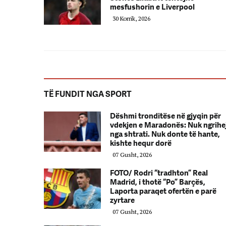
mesfushorin e Liverpool
30 Korrik, 2026
TË FUNDIT NGA SPORT
Dëshmi tronditëse në gjyqin për
vdekjen e Maradonës: Nuk ngrihe
nga shtrati. Nuk donte të hante,
kishte hequr dorë
07 Gusht, 2026
FOTO/ Rodri “tradhton” Real
Madrid, i thotë “Po” Barçës,
Laporta paraqet ofertën e parë
zyrtare
07 Gusht, 2026