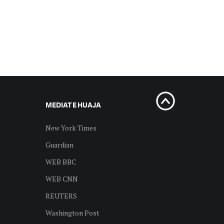
MEDIAT E HUAJA
New York Times
Guardian
WEB BBC
WEB CNN
REUTERS
Washington Post