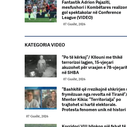
Fantastik Adrion Pajaziti,
mesfushori i Kombëtares realizo
gol spektakolar në Conference
League (VIDEO)
07 Gusht, 2026
KATEGORIA VIDEO
“Po të kërkoj”/ Kllouni me thikë
terrorizoi lagjen, 15-vjeçari
akuzohet për vrasjen e 78-vjeçari
në SHBA
07 Gusht, 2026
“Bashkitë që rrezikojnë shkrirjen 
frymëzuan nga revolta në Tiranë”
Mentor Kikia: “Territorialja” po
trajtohet si hartë elektorale.
Protesta fenomen unik në histori
07 Gusht, 2026
Korridori VIII bllokon një fshat të