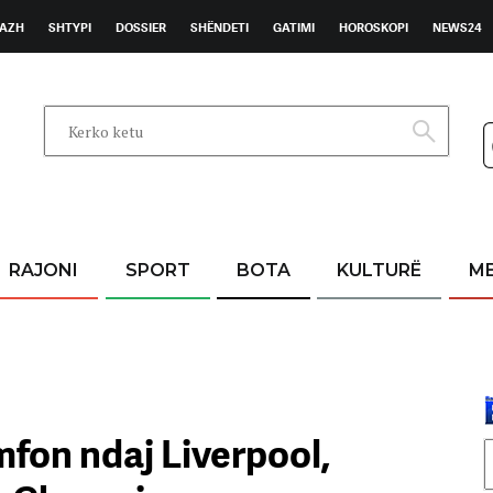
AZH
SHTYPI
DOSSIER
SHËNDETI
GATIMI
HOROSKOPI
NEWS24
RAJONI
SPORT
BOTA
KULTURË
M
mfon ndaj Liverpool,