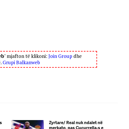
eb
" mjafton të klikoni:
Join Group
dhe
ë.
Grupi Balkanweb
as
Zyrtare/ Real nuk ndalet në
merkato, pas Cucurrella-s e