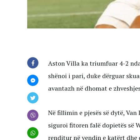
Aston Villa ka triumfuar 4-2 nd
shënoi i pari, duke dërguar sku
avantazh në dhomat e zhveshjes
Në fillimin e pjesës së dytë, Van 
siguroi fitoren falë dopietës së
renditur në vendin e katërt dhe