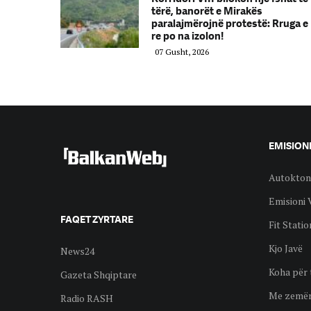
tërë, banorët e Mirakës
paralajmërojnë protestë: Rruga e
re po na izolon!
07 Gusht, 2026
EMISION
Autokton
Emisioni 
FAQET ZYRTARE
Fit Statio
Kjo Javë
News24
Koha për 
Gazeta Shqiptare
Me zemër
Radio RASH