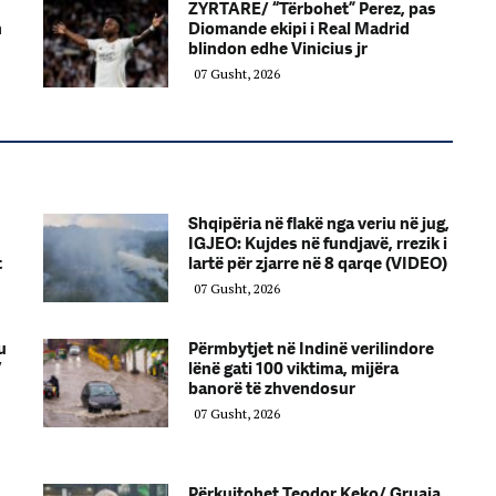
ZYRTARE/ “Tërbohet” Perez, pas
n
Diomande ekipi i Real Madrid
blindon edhe Vinicius jr
07 Gusht, 2026
Shqipëria në flakë nga veriu në jug,
IGJEO: Kujdes në fundjavë, rrezik i
t
lartë për zjarre në 8 qarqe (VIDEO)
07 Gusht, 2026
u
Përmbytjet në Indinë verilindore
/
lënë gati 100 viktima, mijëra
banorë të zhvendosur
07 Gusht, 2026
Përkujtohet Teodor Keko/ Gruaja