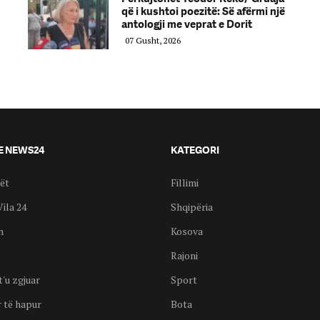
që i kushtoi poezitë: Së afërmi një
antologji me veprat e Dorit
07 Gusht, 2026
E NEWS24
KATEGORI
ët
Fillimi
Vila 24
Shqipëria
n
Kosova
Rajoni
t'u zgjuar
Sport
 të hapur
Bota