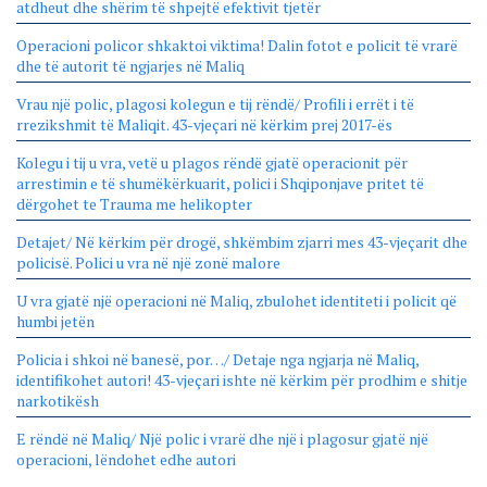
atdheut dhe shërim të shpejtë efektivit tjetër
Operacioni policor shkaktoi viktima! Dalin fotot e policit të vrarë
dhe të autorit të ngjarjes në Maliq
Vrau një polic, plagosi kolegun e tij rëndë/ Profili i errët i të
rrezikshmit të Maliqit. 43-vjeçari në kërkim prej 2017-ës
Kolegu i tij u vra, vetë u plagos rëndë gjatë operacionit për
arrestimin e të shumëkërkuarit, polici i Shqiponjave pritet të
dërgohet te Trauma me helikopter
Detajet/ Në kërkim për drogë, shkëmbim zjarri mes 43-vjeçarit dhe
policisë. Polici u vra në një zonë malore
U vra gjatë një operacioni në Maliq, zbulohet identiteti i policit që
humbi jetën
Policia i shkoi në banesë, por…/ Detaje nga ngjarja në Maliq,
identifikohet autori! 43-vjeçari ishte në kërkim për prodhim e shitje
narkotikësh
E rëndë në Maliq/ Një polic i vrarë dhe një i plagosur gjatë një
operacioni, lëndohet edhe autori