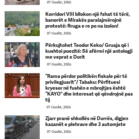
07 Gusht, 2026
Korridori VIII bllokon një fshat të tërë,
banorët e Mirakës paralajmërojnë
protestë: Rruga e re po na izolon!
07 Gusht, 2026
Përkujtohet Teodor Keko/ Gruaja që i
kushtoi poezitë: Së afërmi një antologji
me veprat e Dorit
07 Gusht, 2026
“Rama përdor politikën fiskale për të
privilegjuarit”/ Tabaku: Përfituesi
kryesor në fushën e mbrojtjes është
“KAYO” dhe interesat që qëndrojnë pas
tij
07 Gusht, 2026
Zjarr pranë shkollës në Durrës, digjen
kazanët e plehrave dhe 3 automjete
07 Gusht, 2026