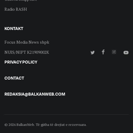
Radio RASH
KONTAKT
Focus Media News shpk
NUIS/NIPT K21909002K
PRIVACY POLICY
CONTACT
REDAKSIA@BALKANWEB.COM
© 2026 BalkanWeb. Të gjitha të drejtat e rezervuara.