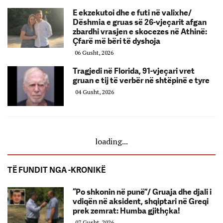
E ekzekutoi dhe e futi në valixhe/
Dëshmia e gruas së 26-vjeçarit afgan
zbardhi vrasjen e skocezes në Athinë:
Çfarë më bëri të dyshoja
06 Gusht, 2026
Tragjedi në Florida, 91-vjeçari vret
gruan e tij të verbër në shtëpinë e tyre
04 Gusht, 2026
loading...
TË FUNDIT NGA -KRONIKË
“Po shkonin në punë”/ Gruaja dhe djali i
vdiqën në aksident, shqiptari në Greqi
prek zemrat: Humba gjithçka!
07 Gusht, 2026