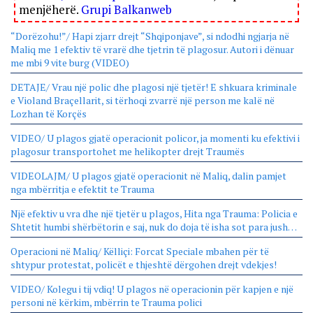
menjëherë.
Grupi Balkanweb
“Dorëzohu!”/ Hapi zjarr drejt “Shqiponjave”, si ndodhi ngjarja në
Maliq me 1 efektiv të vrarë dhe tjetrin të plagosur. Autori i dënuar
me mbi 9 vite burg (VIDEO)
DETAJE/ Vrau një polic dhe plagosi një tjetër! E shkuara kriminale
e Violand Braçellarit, si tërhoqi zvarrë një person me kalë në
Lozhan të Korçës
VIDEO/ U plagos gjatë operacionit policor, ja momenti ku efektivi i
plagosur transportohet me helikopter drejt Traumës
VIDEOLAJM/ U plagos gjatë operacionit në Maliq, dalin pamjet
nga mbërritja e efektit te Trauma
Një efektiv u vra dhe një tjetër u plagos, Hita nga Trauma: Policia e
Shtetit humbi shërbëtorin e saj, nuk do doja të isha sot para jush…
Operacioni në Maliq/ Këlliçi: Forcat Speciale mbahen për të
shtypur protestat, policët e thjeshtë dërgohen drejt vdekjes!
VIDEO/ Kolegu i tij vdiq! U plagos në operacionin për kapjen e një
personi në kërkim, mbërrin te Trauma polici