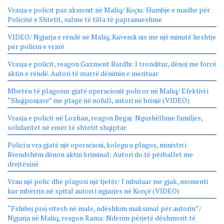
Vrasja e policit pas aksionit në Maliq/ Koçiu: Humbje e madhe për
Policinë e Shtetit, sulme të tilla të papranueshme
VIDEO/ Ngjarja e rëndë në Maliq, Kuvendi nis me një minutë heshtje
për policin e vrarë
Vrasja e policit, reagon Gazment Bardhi: I tronditur, dënoj me forcë
aktin e rëndë. Autori të marrë dënimin e merituar
Mbetën të plagosur gjatë operacionit policor në Maliq/ Efektivi i
“Shqiponjave” me plagë në nofull, autori në brinjë (VIDEO)
Vrasja e policit në Lozhan, reagon Begaj: Ngushëllime familjes,
solidaritet në emër të shtetit shqiptar
Polici u vra gjatë një operacioni, kolegu u plagos, ministri i
Brendshëm dënon aktin kriminal: Autori do të përballet me
drejtësinë
Vrau një polic dhe plagosi një tjetër/ I mbuluar me gjak, momenti
kur mbërrin në spital autori i ngjarjes në Korçë (VIDEO)
“Fshihej prej vitesh në male, ndëshkim maksimal për autorin”/
Ngjarja në Maliq, reagon Rama: Nderim përjetë dëshmorit të