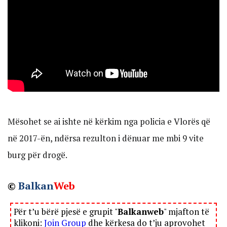
Mësohet se ai ishte në kërkim nga policia e Vlorës që
në 2017-ën, ndërsa rezulton i dënuar me mbi 9 vite
burg për drogë.
©
Balkan
Web
Për t’u bërë pjesë e grupit "
Balkanweb
" mjafton të
klikoni:
Join Group
dhe kërkesa do t’ju aprovohet