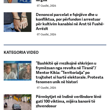
07 Gusht, 2026
Denoncoi parcelat e fqinjëve dhe u
konfliktua, por përfundon i arrestuar
për kultivim kanabisi në Arst të Fushë-
Arrëzit
07 Gusht, 2026
KATEGORIA VIDEO
“Bashkitë që rrezikojnë shkrirjen u
frymëzuan nga revolta në Tiranë”/
Mentor Kikia: “Territorialja” po
trajtohet si hartë elektorale. Protesta
fenomen unik në histori
07 Gusht, 2026
Përmbytjet në Indinë verilindore lënë
gati 100 viktima, mijëra banorë të
zhvendosur