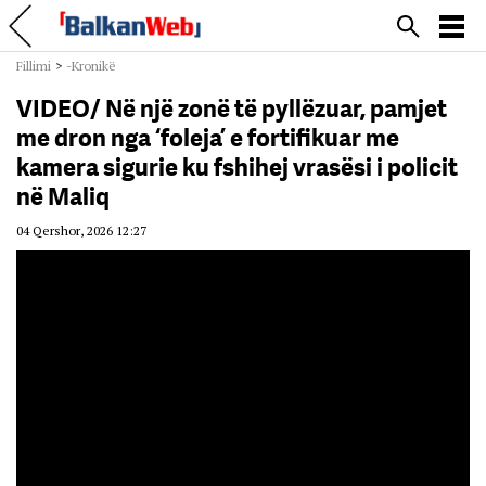
Fillimi
>
-Kronikë
VIDEO/ Në një zonë të pyllëzuar, pamjet
me dron nga ‘foleja’ e fortifikuar me
kamera sigurie ku fshihej vrasësi i policit
në Maliq
04 Qershor, 2026 12:27