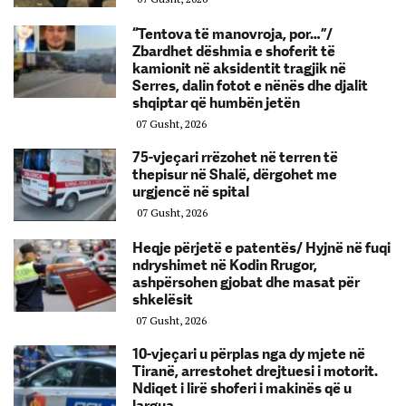
“Tentova të manovroja, por…”/
Zbardhet dëshmia e shoferit të
kamionit në aksidentit tragjik në
Serres, dalin fotot e nënës dhe djalit
shqiptar që humbën jetën
07 Gusht, 2026
75-vjeçari rrëzohet në terren të
thepisur në Shalë, dërgohet me
urgjencë në spital
07 Gusht, 2026
Heqje përjetë e patentës/ Hyjnë në fuqi
ndryshimet në Kodin Rrugor,
ashpërsohen gjobat dhe masat për
shkelësit
07 Gusht, 2026
10-vjeçari u përplas nga dy mjete në
Tiranë, arrestohet drejtuesi i motorit.
Ndiqet i lirë shoferi i makinës që u
largua