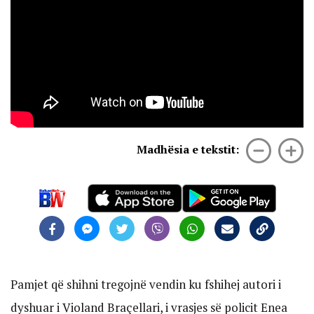
Madhësia e tekstit:
Pamjet që shihni tregojnë vendin ku fshihej autori i
dyshuar i Violand Braçellari, i vrasjes së policit Enea