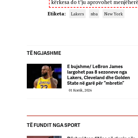
kërkesa do t’ju aprovohet menjëher
Etiketa:
Lakers
nba
New York
TË NGJASHME
E bujshme/ LeBron James
largohet pas 8 sezoneve nga
Lakers, Cleveland dhe Golden
State në garë për “mbretin”
01 Korrik, 2026
TË FUNDIT NGA SPORT