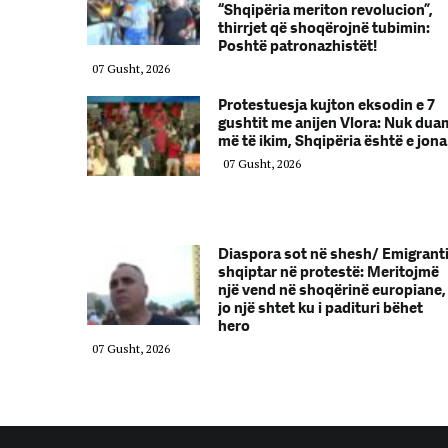
“Shqipëria meriton revolucion”,
thirrjet që shoqërojnë tubimin:
Poshtë patronazhistët!
07 Gusht, 2026
Protestuesja kujton eksodin e 7
gushtit me anijen Vlora: Nuk dua
më të ikim, Shqipëria është e jona
07 Gusht, 2026
Diaspora sot në shesh/ Emigrant
shqiptar në protestë: Meritojmë
një vend në shoqërinë europiane,
jo një shtet ku i padituri bëhet
hero
07 Gusht, 2026