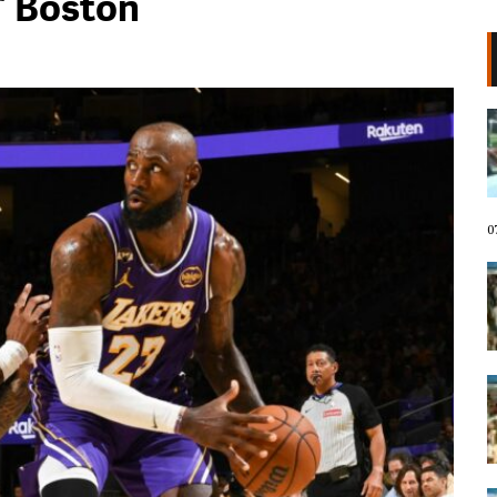
” Boston
VIDEO/ Protestuesit marshojnë
drejt Rrugës së Elbasanit!
“Shqipëria meriton revolucion”,
thirrjet që shoqërojnë tubimin:
Poshtë patronazhistët!
07 Gusht, 2026
0
I riu nga protesta pyet Ramën:
Çfarë i ke ofruar rinisë? Shqipëria
e shqiptarëve, jo e pushtetarëve
07 Gusht, 2026
Protestuesja kujton eksodin e 7
gushtit me anijen Vlora: Nuk duam
më të ikim, Shqipëria është e jona!
07 Gusht, 2026