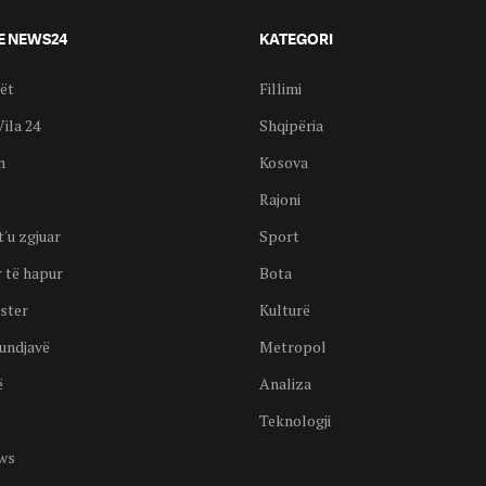
E NEWS24
KATEGORI
ët
Fillimi
Vila 24
Shqipëria
n
Kosova
Rajoni
t'u zgjuar
Sport
 të hapur
Bota
ster
Kulturë
undjavë
Metropol
ë
Analiza
Teknologji
ws