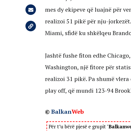
mes dy ekipeve që luajnë për ve
realizoi 51 pikë për nju-jorkez
Miami, sfidë ku shkëlqeu Brando
Jashtë fushe fiton edhe Chicago,
Washington, një fitore për statis
realizoi 31 pikë. Pa shumë vlera 
play off, që mundi 123-94 Brookl
©
Balkan
Web
Për t’u bërë pjesë e grupit "
Balkanw