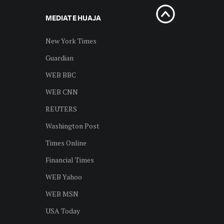
MEDIAT E HUAJA
New York Times
Guardian
WEB BBC
WEB CNN
REUTERS
Washington Post
Times Online
Financial Times
WEB Yahoo
WEB MSN
USA Today