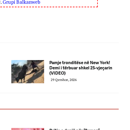
ë.
Grupi Balkanweb
Pamje tronditëse në New York!
Demi i tërbuar shkel 25-vjeçarin
(VIDEO)
29 Qershor, 2026