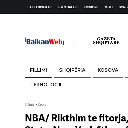
BALKANWEB TV
FOTO GALERI
EMISIONE
MOTI
SOND
FILLIMI
SHQIPËRIA
KOSOVA
TEKNOLOGJI
Fillimi
>
Sport
NBA/ Rikthim te fitorj