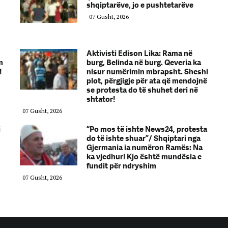
shqiptarëve, jo e pushtetarëve
07 Gusht, 2026
Aktivisti Edison Lika: Rama në
m
burg, Belinda në burg. Qeveria ka
!
nisur numërimin mbrapsht. Sheshi
plot, përgjigje për ata që mendojnë
se protesta do të shuhet deri në
shtator!
07 Gusht, 2026
i
“Po mos të ishte News24, protesta
do të ishte shuar”/ Shqiptari nga
Gjermania ia numëron Ramës: Na
ka vjedhur! Kjo është mundësia e
fundit për ndryshim
07 Gusht, 2026