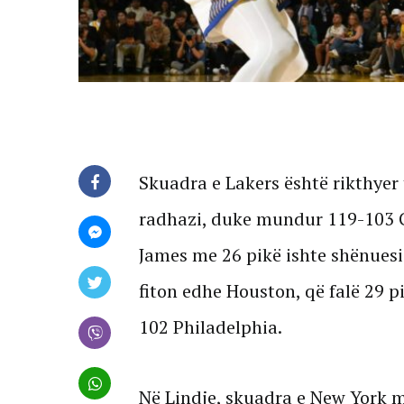
Skuadra e Lakers është rikthyer 
radhazi, duke mundur 119-103 G
James me 26 pikë ishte shënuesi
fiton edhe Houston, që falë 29 
102 Philadelphia.
Në Lindje, skuadra e New York m