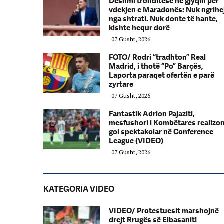
Dëshmi tronditëse në gjyqin për
vdekjen e Maradonës: Nuk ngrihe
nga shtrati. Nuk donte të hante,
kishte hequr dorë
07 Gusht, 2026
FOTO/ Rodri “tradhton” Real
Madrid, i thotë “Po” Barçës,
Laporta paraqet ofertën e parë
zyrtare
07 Gusht, 2026
Fantastik Adrion Pajaziti,
mesfushori i Kombëtares realizo
gol spektakolar në Conference
League (VIDEO)
07 Gusht, 2026
KATEGORIA VIDEO
VIDEO/ Protestuesit marshojnë
drejt Rrugës së Elbasanit!