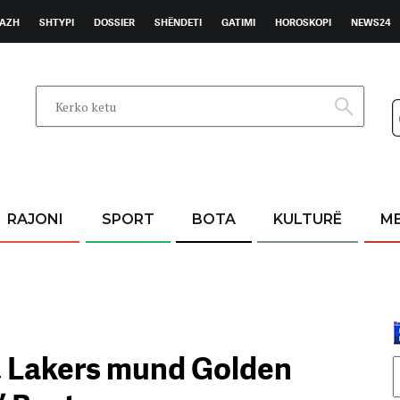
AZH
SHTYPI
DOSSIER
SHËNDETI
GATIMI
HOROSKOPI
NEWS24
RAJONI
SPORT
BOTA
KULTURË
M
a, Lakers mund Golden