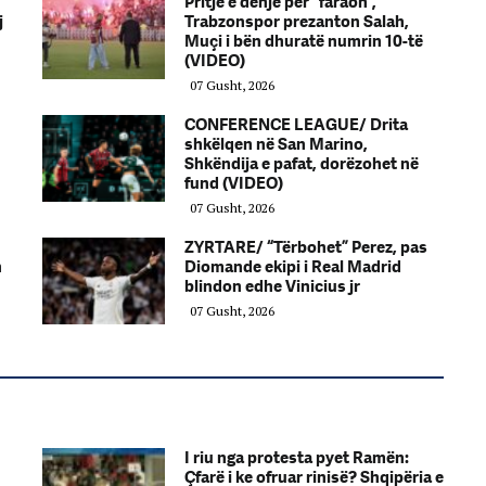
Pritje e denjë për “faraon”,
j
Trabzonspor prezanton Salah,
Muçi i bën dhuratë numrin 10-të
(VIDEO)
07 Gusht, 2026
CONFERENCE LEAGUE/ Drita
shkëlqen në San Marino,
Shkëndija e pafat, dorëzohet në
fund (VIDEO)
07 Gusht, 2026
ZYRTARE/ “Tërbohet” Perez, pas
n
Diomande ekipi i Real Madrid
blindon edhe Vinicius jr
07 Gusht, 2026
I riu nga protesta pyet Ramën:
Çfarë i ke ofruar rinisë? Shqipëria e