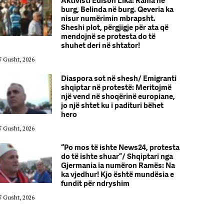
Aktivisti Edison Lika: Rama në
burg, Belinda në burg. Qeveria ka
nisur numërimin mbrapsht.
Sheshi plot, përgjigje për ata që
mendojnë se protesta do të
shuhet deri në shtator!
7 Gusht, 2026
07 Gusht, 2026
Diaspora sot në shesh/ Emigranti
shqiptar në protestë: Meritojmë
një vend në shoqërinë europiane,
jo një shtet ku i padituri bëhet
hero
7 Gusht, 2026
07 Gusht, 2026
“Po mos të ishte News24, protesta
do të ishte shuar”/ Shqiptari nga
Gjermania ia numëron Ramës: Na
ka vjedhur! Kjo është mundësia e
fundit për ndryshim
7 Gusht, 2026
07 Gusht, 2026