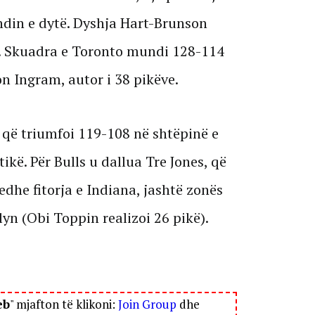
ndin e dytë. Dyshja Hart-Brunson
ët. Skuadra e Toronto mundi 128-114
n Ingram, autor i 38 pikëve.
 që triumfoi 119-108 në shtëpinë e
tikë. Për Bulls u dallua Tre Jones, që
edhe fitorja e Indiana, jashtë zonës
yn (Obi Toppin realizoi 26 pikë).
eb
" mjafton të klikoni:
Join Group
dhe