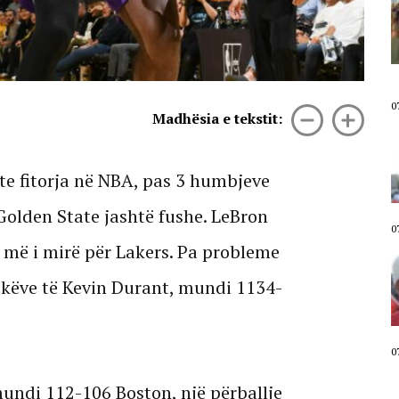
Aktivisti Edison Lika: Rama në
burg, Belinda në burg. Qeveria ka
nisur numërimin mbrapsht.
Sheshi plot, përgjigje për ata që
mendojnë se protesta do të
shuhet deri në shtator!
07 Gusht, 2026
0
Madhësia e tekstit:
Diaspora sot në shesh/ Emigranti
shqiptar në protestë: Meritojmë
një vend në shoqërinë europiane,
te fitorja në NBA, pas 3 humbjeve
jo një shtet ku i padituri bëhet
hero
olden State jashtë fushe. LeBron
07 Gusht, 2026
0
 më i mirë për Lakers. Pa probleme
“Po mos të ishte News24, protesta
do të ishte shuar”/ Shqiptari nga
pikëve të Kevin Durant, mundi 1134-
Gjermania ia numëron Ramës: Na
ka vjedhur! Kjo është mundësia e
fundit për ndryshim
07 Gusht, 2026
0
undi 112-106 Boston, një përballje