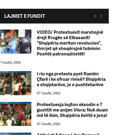
LAJMET E FUNDIT
VIDEO/ Protestuesit marshojnë
drejt Rrugës së Elbasanit!
“Shqipëria meriton revolucion”,
thirrjet që shoqërojnë tubimin:
Poshtë patronazhistët!
7 Gusht, 2026
07 Gusht, 2026
I riu nga protesta pyet Ramën:
Çfarë i ke ofruar rinisë? Shqipëria
e shqiptarëve, jo e pushtetarëve
07 Gusht, 2026
Protestuesja kujton eksodin e 7
gushtit me anijen Vlora: Nuk duam
më të ikim, Shqipëria është e jona!
07 Gusht, 2026