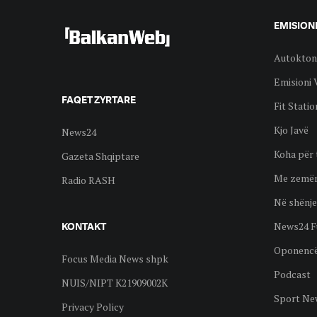
EMISION
Autokton
Emisioni 
FAQET ZYRTARE
Fit Statio
Kjo Javë
News24
Koha për 
Gazeta Shqiptare
Me zemër
Radio RASH
Në shënje
News24 F
KONTAKT
Oponenc
Focus Media News shpk
Podcast
NUIS/NIPT K21909002K
Sport Ne
Privacy Policy