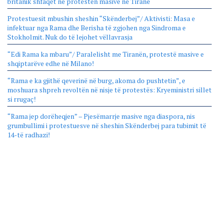
britanik shfaqet në protestën masive në Tiranë
Protestuesit mbushin sheshin “Skënderbej”/ Aktivisti: Masa e
infektuar nga Rama dhe Berisha të zgjohen nga Sindroma e
Stokholmit. Nuk do të lejohet vëllavrasja
“Edi Rama ka mbaru”/ Paralelisht me Tiranën, protestë masive e
shqiptarëve edhe në Milano!
“Rama e ka gjithë qeverinë në burg, akoma do pushtetin”, e
moshuara shpreh revoltën në nisje të protestës: Kryeministri sillet
si rrugaç!
“Rama jep dorëheqjen” – Pjesëmarrje masive nga diaspora, nis
grumbullimi i protestuesve në sheshin Skënderbej para tubimit të
14-të radhazi!