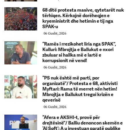
68 ditë protesta masive, qytetarët nuk
tërhiqen. Kërkojnë dorëheqjen e
kryeministrit dhe hetimin e tij nga
SPAK-u
06 Gusht, 2026
“Ramës i rrezikohet liria nga SPAK”,
Kulluri: Mbrojtja e Ballukut e nxori
zbuluar si hallka më e lartë e
korrupsionit në vend!
06 Gusht, 2026
“PS nuk është më parti, por
organizatë”/ Protesta e 68, aktivisti
Myftari: Rama të merret nën hetim!
Mbrojtja e Ballukut tregoi krizën e
qeverisë
06 Gusht, 2026
“Afera e AKSHI-t, provë për
drejtësinë”/ Balliu denoncon skemën e
‘Al Soft’: A u investuan paratë publike