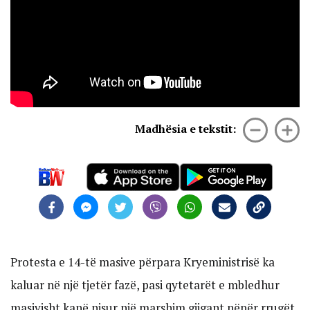
Madhësia e tekstit:
Protesta e 14-të masive përpara Kryeministrisë ka
kaluar në një tjetër fazë, pasi qytetarët e mbledhur
masivisht kanë nisur një marshim gjigant nëpër rrugët