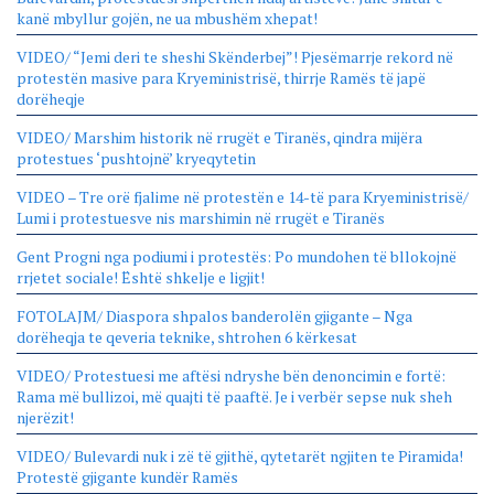
kanë mbyllur gojën, ne ua mbushëm xhepat!
VIDEO/ “Jemi deri te sheshi Skënderbej”! Pjesëmarrje rekord në
protestën masive para Kryeministrisë, thirrje Ramës të japë
dorëheqje
VIDEO/ Marshim historik në rrugët e Tiranës, qindra mijëra
protestues ‘pushtojnë’ kryeqytetin
VIDEO – Tre orë fjalime në protestën e 14-të para Kryeministrisë/
Lumi i protestuesve nis marshimin në rrugët e Tiranës
Gent Progni nga podiumi i protestës: Po mundohen të bllokojnë
rrjetet sociale! Është shkelje e ligjit!
FOTOLAJM/ Diaspora shpalos banderolën gjigante – Nga
dorëheqja te qeveria teknike, shtrohen 6 kërkesat
VIDEO/ Protestuesi me aftësi ndryshe bën denoncimin e fortë:
Rama më bullizoi, më quajti të paaftë. Je i verbër sepse nuk sheh
njerëzit!
VIDEO/ Bulevardi nuk i zë të gjithë, qytetarët ngjiten te Piramida!
Protestë gjigante kundër Ramës