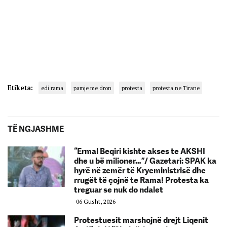
Etiketa:
edi rama
pamje me dron
protesta
protesta ne Tirane
TË NGJASHME
“Ermal Beqiri kishte akses te AKSHI
dhe u bë milioner…”/ Gazetari: SPAK ka
hyrë në zemër të Kryeministrisë dhe
rrugët të çojnë te Rama! Protesta ka
treguar se nuk do ndalet
06 Gusht, 2026
Protestuesit marshojnë drejt Liqenit