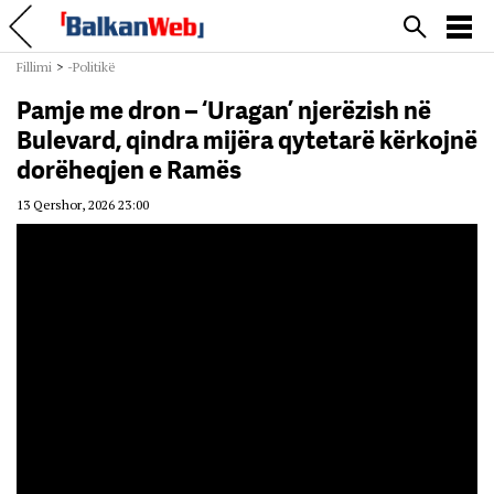
Fillimi
>
-Politikë
Pamje me dron – ‘Uragan’ njerëzish në
Bulevard, qindra mijëra qytetarë kërkojnë
dorëheqjen e Ramës
13 Qershor, 2026 23:00