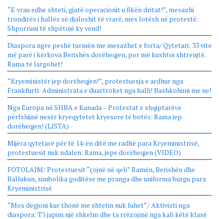
“E vrau edhe shteti, gjatë operacionit u fikën dritat!”, mesazhi
tronditës i hallës së djaloshit të vrarë, mes lotësh në protestë:
Shporruni të shpëtojë ky vend!
Diaspora ngre peshë turmën me mesazhet e forta/ Qytetari: 33 vite
më parë i kërkova Berishës dorëheqjen, por më kushtoi shtrenjtë.
Rama të largohet!
“Kryeministër jep dorëheqjen!”, protestuesja e ardhur nga
Frankfurti: Administrata e duartroket nga halli! Bashkohuni me ne!
Nga Europa në SHBA e Kanada – Protestat e shqiptarëve
përfshijnë nesër kryeqytetet kryesore të botës: Rama jep
dorëheqjen! (LISTA)
Mijëra qytetarë për të 14-ën ditë me radhë para Kryeministrisë,
protestuesit nuk ndalen: Rama, jepe dorëheqjen (VIDEO)
FOTOLAJM/ Protestuesit “çojnë në qeli” Ramën, Berishën dhe
Ballukun, simbolika goditëse me pranga dhe uniforma burgu para
Kryeministrisë
“Mos dëgjoni kur thonë me shtetin nuk luhet”/ Aktivisti nga
diaspora: T’i japim një shkelm dhe ta rrëzojmë nga kali këtë klasë