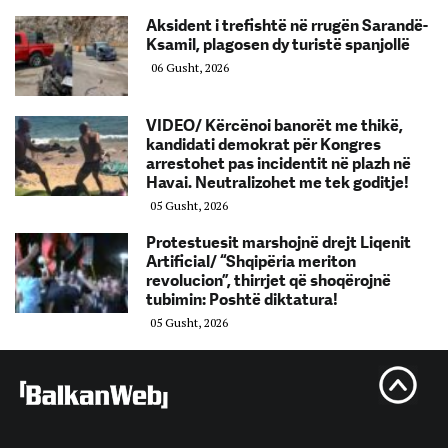
Aksident i trefishtë në rrugën Sarandë-
Ksamil, plagosen dy turistë spanjollë
06 Gusht, 2026
VIDEO/ Kërcënoi banorët me thikë,
kandidati demokrat për Kongres
arrestohet pas incidentit në plazh në
Havai. Neutralizohet me tek goditje!
05 Gusht, 2026
Protestuesit marshojnë drejt Liqenit
Artificial/ “Shqipëria meriton
revolucion”, thirrjet që shoqërojnë
tubimin: Poshtë diktatura!
05 Gusht, 2026