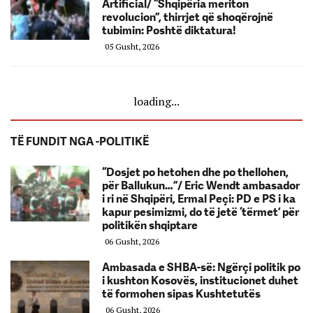
Artificial/ “Shqipëria meriton
revolucion”, thirrjet që shoqërojnë
tubimin: Poshtë diktatura!
05 Gusht, 2026
loading...
TË FUNDIT NGA -POLITIKË
“Dosjet po hetohen dhe po thellohen,
për Ballukun…”/ Eric Wendt ambasador
i ri në Shqipëri, Ermal Peçi: PD e PS i ka
kapur pesimizmi, do të jetë ‘tërmet’ për
politikën shqiptare
06 Gusht, 2026
Ambasada e SHBA-së: Ngërçi politik po
i kushton Kosovës, institucionet duhet
të formohen sipas Kushtetutës
06 Gusht, 2026