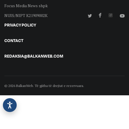
Focus Media News shpk
NUIS/NIPT K21909002K
PRIVACY POLICY
CONTACT
REDAKSIA@BALKANWEB.COM
© 2026 BalkanWeb. Të gjitha të drejtat e rezervuara.
©