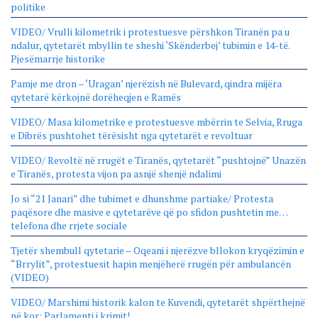
politike
VIDEO/ Vrulli kilometrik i protestuesve përshkon Tiranën pa u
ndalur, qytetarët mbyllin te sheshi ‘Skënderbej’ tubimin e 14-të.
Pjesëmarrje historike
Pamje me dron – ‘Uragan’ njerëzish në Bulevard, qindra mijëra
qytetarë kërkojnë dorëheqjen e Ramës
VIDEO/ Masa kilometrike e protestuesve mbërrin te Selvia, Rruga
e Dibrës pushtohet tërësisht nga qytetarët e revoltuar
VIDEO/ Revoltë në rrugët e Tiranës, qytetarët “pushtojnë” Unazën
e Tiranës, protesta vijon pa asnjë shenjë ndalimi
Jo si “21 Janari” dhe tubimet e dhunshme partiake/ Protesta
paqësore dhe masive e qytetarëve që po sfidon pushtetin me…
telefona dhe rrjete sociale
Tjetër shembull qytetarie – Oqeani i njerëzve bllokon kryqëzimin e
“Brrylit”, protestuesit hapin menjëherë rrugën për ambulancën
(VIDEO)
VIDEO/ Marshimi historik kalon te Kuvendi, qytetarët shpërthejnë
në kor: Parlamenti i krimit!