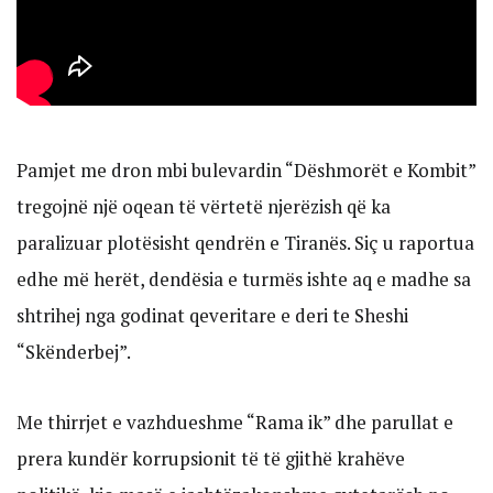
Pamjet me dron mbi bulevardin “Dëshmorët e Kombit”
tregojnë një oqean të vërtetë njerëzish që ka
paralizuar plotësisht qendrën e Tiranës. Siç u raportua
edhe më herët, dendësia e turmës ishte aq e madhe sa
shtrihej nga godinat qeveritare e deri te Sheshi
“Skënderbej”.
Me thirrjet e vazhdueshme “Rama ik” dhe parullat e
prera kundër korrupsionit të të gjithë krahëve