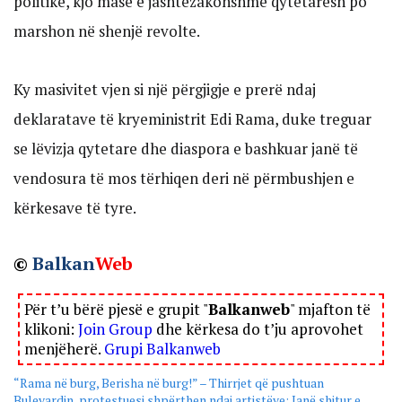
politikë, kjo masë e jashtëzakonshme qytetarësh po
marshon në shenjë revolte.
Ky masivitet vjen si një përgjigje e prerë ndaj
deklaratave të kryeministrit Edi Rama, duke treguar
se lëvizja qytetare dhe diaspora e bashkuar janë të
vendosura të mos tërhiqen deri në përmbushjen e
kërkesave të tyre.
©
Balkan
Web
Për t’u bërë pjesë e grupit "
Balkanweb
" mjafton të
klikoni:
Join Group
dhe kërkesa do t’ju aprovohet
menjëherë.
Grupi Balkanweb
“Rama në burg, Berisha në burg!” – Thirrjet që pushtuan
Bulevardin, protestuesi shpërthen ndaj artistëve: Janë shitur e