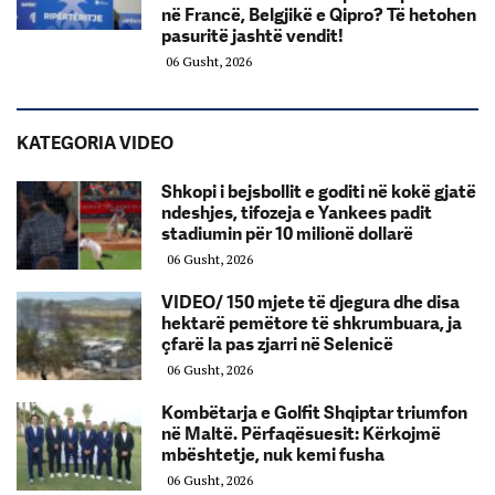
në Francë, Belgjikë e Qipro? Të hetohen
pasuritë jashtë vendit!
06 Gusht, 2026
KATEGORIA VIDEO
Shkopi i bejsbollit e goditi në kokë gjatë
ndeshjes, tifozeja e Yankees padit
stadiumin për 10 milionë dollarë
06 Gusht, 2026
VIDEO/ 150 mjete të djegura dhe disa
hektarë pemëtore të shkrumbuara, ja
çfarë la pas zjarri në Selenicë
06 Gusht, 2026
Kombëtarja e Golfit Shqiptar triumfon
në Maltë. Përfaqësuesit: Kërkojmë
mbështetje, nuk kemi fusha
06 Gusht, 2026