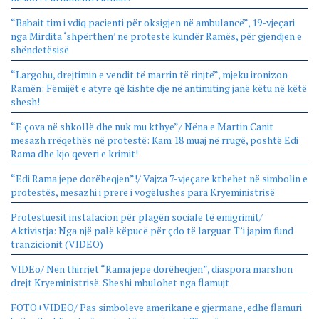
“Babait tim i vdiq pacienti për oksigjen në ambulancë”, 19-vjeçari
nga Mirdita ‘shpërthen’ në protestë kundër Ramës, për gjendjen e
shëndetësisë
“Largohu, drejtimin e vendit të marrin të rinjtë”, mjeku ironizon
Ramën: Fëmijët e atyre që kishte dje në antimiting janë këtu në këtë
shesh!
“E çova në shkollë dhe nuk mu kthye”/ Nëna e Martin Canit
mesazh rrëqethës në protestë: Kam 18 muaj në rrugë, poshtë Edi
Rama dhe kjo qeveri e krimit!
“Edi Rama jepe dorëheqjen”!/ Vajza 7-vjeçare kthehet në simbolin e
protestës, mesazhi i prerë i vogëlushes para Kryeministrisë
Protestuesit instalacion për plagën sociale të emigrimit/
Aktivistja: Nga një palë këpucë për çdo të larguar. T’i japim fund
tranzicionit (VIDEO)
VIDEo/ Nën thirrjet “Rama jepe dorëheqjen”, diaspora marshon
drejt Kryeministrisë. Sheshi mbulohet nga flamujt
FOTO+VIDEO/ Pas simboleve amerikane e gjermane, edhe flamuri