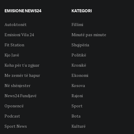
EMISIONE NEWS24
KATEGORI
Autoktonët
Fillimi
Emisioni Vila 24
Minutë pas minute
Fit Station
Shqipëria
Kjo Javë
Politikë
Koha për t'u zgjuar
Kronikë
Me zemër të hapur
Ekonomi
Në shënjester
Kosova
News24 Fundjavë
Rajoni
Oponencë
Sport
Podcast
Bota
Sport News
Kulturë